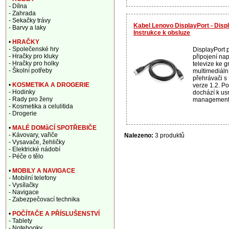
- Dílna
- Zahrada
- Sekačky trávy
Kabel Lenovo DisplayPort - Disp
- Barvy a laky
Instrukce k obsluze
•
HRAČKY
- Společenské hry
DisplayPort 
- Hračky pro kluky
připojení na
- Hračky pro holky
televize ke g
- Školní potřeby
multimediáln
přehrávači s
•
KOSMETIKA A DROGERIE
verze 1.2. Po
- Hodinky
dochází k u
- Rady pro ženy
managementu
- Kosmetika a celulitida
- Drogerie
•
MALÉ DOMàCÍ SPOTŘEBIČE
- Kávovary, vařiče
Nalezeno:
3 produktů
- Vysavače, žehličky
- Elektrické nádobí
- Péče o tělo
•
MOBILY A NAVIGACE
- Mobilní telefony
- Vysílačky
- Navigace
- Zabezpečovací technika
•
POČÍTAČE A PŘÍSLUŠENSTVÍ
- Tablety
- Notebooky