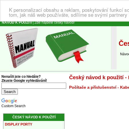
K personalizaci obsahu a reklam, poskytování funkcí s
tom, jak náš web používáte, sdílíme se svými partnery 
NÁVOD K POUŽITÍ
| Zde najdete český návod!
Čes
Návod k
Nenašli jste co hledáte?
Český návod k použití -
Zkuste Google vyhledávání!
Počítače a příslušenství - Kab
Custom Search
ČESKÝ NÁVOD K POUŽITÍ
DISPLAY PORTY