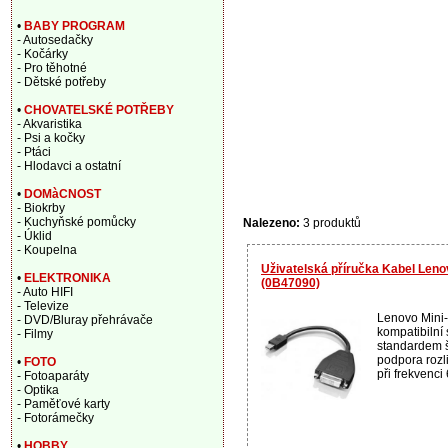
•
BABY PROGRAM
- Autosedačky
- Kočárky
- Pro těhotné
- Dětské potřeby
•
CHOVATELSKÉ POTŘEBY
- Akvaristika
- Psi a kočky
- Ptáci
- Hlodavci a ostatní
•
DOMàCNOST
- Biokrby
- Kuchyňské pomůcky
Nalezeno:
3 produktů
- Úklid
- Koupelna
Uživatelská příručka Kabel Lenov
•
ELEKTRONIKA
(0B47090)
- Auto HIFI
- Televize
Lenovo Mini-
- DVD/Bluray přehrávače
kompatibilní 
- Filmy
standardem 
podpora rozl
•
FOTO
při frekvenci
- Fotoaparáty
- Optika
- Paměťové karty
- Fotorámečky
•
HOBBY