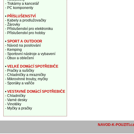
- Tiskárny a kancelář
- PC komponenty
•
PŘÍSLUŠENSTVÍ
- Kabely a prodlužovačky
- Žárovky
- Příslušenství pro elektroniku
- Příslušenství pro hobby
•
SPORT A OUTDOOR
- Návod na posilování
- Kemping
- Sportovní nástroje a vybavení
- Obuv a oblečení
•
VELKÉ DOMàCÍ SPOTŘEBIČE
- Pračky a sušičky
- Chladničky a mrazničky
- Mikrovlnné trouby, myčky
- Sporáky a vařiče
•
VESTAVNÉ DOMàCÍ SPOTŘEBIČE
- Chladničky
- Varné desky
- Vinotéky
- Myčky a pračky
NAVOD-K-POUZITI.c