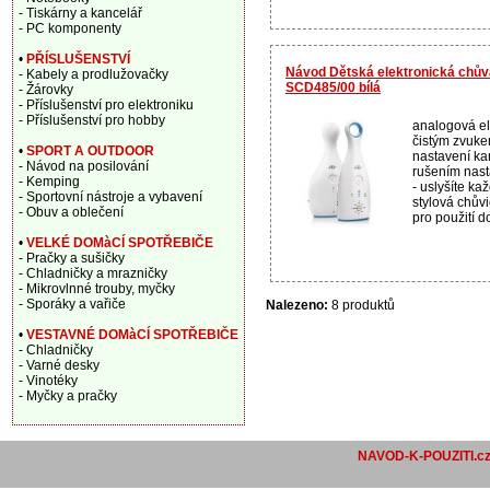
- Tiskárny a kancelář
- PC komponenty
•
PŘÍSLUŠENSTVÍ
Návod Dětská elektronická chův
- Kabely a prodlužovačky
SCD485/00 bílá
- Žárovky
- Příslušenství pro elektroniku
- Příslušenství pro hobby
analogová el
čistým zvuke
•
SPORT A OUTDOOR
nastavení ka
- Návod na posilování
rušením nasta
- Kemping
- uslyšíte ka
- Sportovní nástroje a vybavení
stylová chův
- Obuv a oblečení
pro použití d
•
VELKÉ DOMàCÍ SPOTŘEBIČE
- Pračky a sušičky
- Chladničky a mrazničky
- Mikrovlnné trouby, myčky
- Sporáky a vařiče
Nalezeno:
8 produktů
•
VESTAVNÉ DOMàCÍ SPOTŘEBIČE
- Chladničky
- Varné desky
- Vinotéky
- Myčky a pračky
NAVOD-K-POUZITI.c