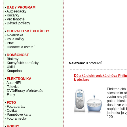
•
BABY PROGRAM
- Autosedačky
- Kočárky
- Pro těhotné
- Dětské potřeby
•
CHOVATELSKÉ POTŘEBY
- Akvaristika
- Psi a kočky
- Ptáci
- Hlodavci a ostatní
•
DOMàCNOST
- Biokrby
- Kuchyňské pomůcky
Nalezeno:
8 produktů
- Úklid
- Koupelna
Dětská elektronická chůva Phili
•
ELEKTRONIKA
k obsluze
- Auto HIFI
- Televize
Elektronická
- DVD/Bluray přehrávače
s kvalitním 
- Filmy
zvuku bez pře
pokud hlasito
•
FOTO
dosah ve vol
- Fotoaparáty
napájení síť 
- Optika
jednotka je
- Paměťové karty
120 t...
- Fotorámečky
•
HOBBY