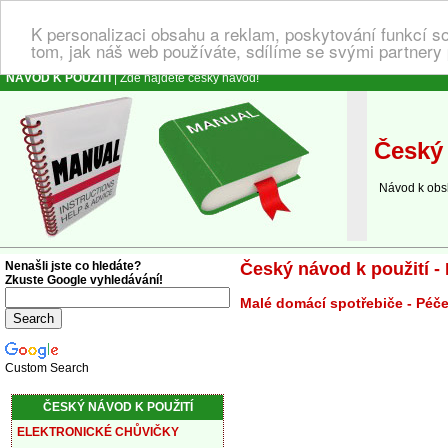
K personalizaci obsahu a reklam, poskytování funkcí s
tom, jak náš web používáte, sdílíme se svými partnery 
NÁVOD K POUŽITÍ
| Zde najdete český návod!
Český 
Návod k obsluz
Nenašli jste co hledáte?
Český návod k použití - 
Zkuste Google vyhledávání!
Malé domácí spotřebiče - Péče
Custom Search
ČESKÝ NÁVOD K POUŽITÍ
ELEKTRONICKÉ CHŮVIČKY