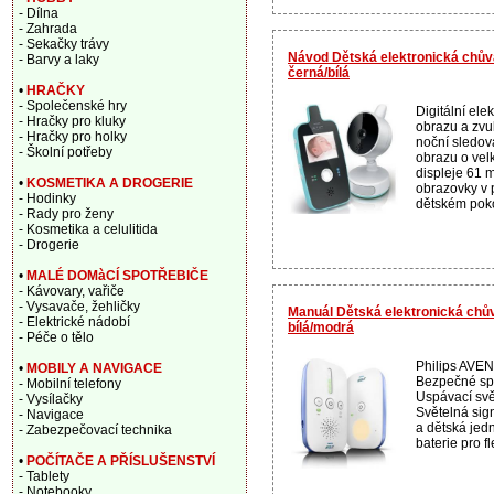
- Dílna
- Zahrada
- Sekačky trávy
Návod Dětská elektronická chův
- Barvy a laky
černá/bílá
•
HRAČKY
- Společenské hry
Digitální el
- Hračky pro kluky
obrazu a zvu
- Hračky pro holky
noční sledov
- Školní potřeby
obrazu o velk
displeje 61 
•
KOSMETIKA A DROGERIE
obrazovky v 
- Hodinky
dětském poko
- Rady pro ženy
- Kosmetika a celulitida
- Drogerie
•
MALÉ DOMàCÍ SPOTŘEBIČE
- Kávovary, vařiče
- Vysavače, žehličky
Manuál Dětská elektronická chů
- Elektrické nádobí
bílá/modrá
- Péče o tělo
Philips AVEN
•
MOBILY A NAVIGACE
Bezpečné sp
- Mobilní telefony
Uspávací svě
- Vysílačky
Světelná sig
- Navigace
a dětská jed
- Zabezpečovací technika
baterie pro fl
•
POČÍTAČE A PŘÍSLUŠENSTVÍ
- Tablety
- Notebooky