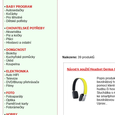
•
BABY PROGRAM
- Autosedačky
- Kočárky
- Pro těhotné
- Dětské potřeby
•
CHOVATELSKÉ POTŘEBY
- Akvaristika
- Psi a kočky
- Ptáci
- Hlodavci a ostatní
•
DOMàCNOST
- Biokrby
- Kuchyňské pomůcky
Nalezeno:
39 produktů
- Úklid
- Koupelna
Návod k použití Headset Genius
•
ELEKTRONIKA
- Auto HIFI
Popis produk
- Televize
bezdrátový h
- DVD/Bluray přehrávače
pomocí kter
- Filmy
hudbu či hov
Sluchátka s 
•
FOTO
ke smartphon
- Fotoaparáty
bezdrátovou 
- Optika
Uprav...
- Paměťové karty
- Fotorámečky
•
HOBBY