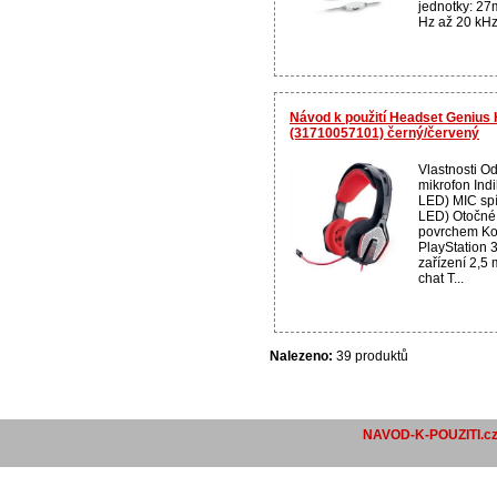
jednotky: 27
Hz až 20 kHz 
Návod k použití Headset Genius
(31710057101) černý/červený
Vlastnosti O
mikrofon Ind
LED) MIC sp
LED) Otočné
povrchem Kom
PlayStation 
zařízení 2,5
chat T...
Nalezeno:
39 produktů
NAVOD-K-POUZITI.c