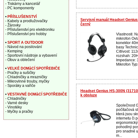
- Tiskárny a kancelář
- PC komponenty
•
PŘÍSLUŠENSTVÍ
Servisní manuál Headset Geniu
- Kabely a prodlužovačky
černý
- Žárovky
- Příslušenství pro elektroniku
- Příslušenství pro hobby
Vlastnosti: N
mikrofon Ovl
•
SPORT A OUTDOOR
konektor 40
- Návod na posilování
basy Technic
- Kemping
Citlivost: 11
- Sportovní nástroje a vybavení
rozshah: 20
- Obuv a oblečení
Impedance: 
Mikrofon Typ
•
VELKÉ DOMàCÍ SPOTŘEBIČE
- Pračky a sušičky
- Chladničky a mrazničky
- Mikrovlnné trouby, myčky
- Sporáky a vařiče
Headset Genius HS-300N (317101
•
VESTAVNÉ DOMàCÍ SPOTŘEBIČE
k obsluze
- Chladničky
- Varné desky
Společnost G
- Vinotéky
počítačová s
- Myčky a pračky
která jsou sk
internetu či
ergonomický
pohodlný pos
pro snadné u
m...