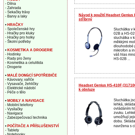
- Dílna
- Zahrada
- Sekačky trávy
Návod k použití Headset Genius
- Barvy a laky
stříbrný
•
HRAČKY
- Společenské hry
Sluchátka v 
- Hračky pro kluky
02B a HS-02C
- Hračky pro holky
sluchátka v 
- Školní potřeby
měkkými mol
dlouhodobé p
•
KOSMETIKA A DROGERIE
mikrofon a in-
- Hodinky
váš hlas mno
- Rady pro ženy
HS-02B ...
- Kosmetika a celulitida
- Drogerie
•
MALÉ DOMàCÍ SPOTŘEBIČE
- Kávovary, vařiče
- Vysavače, žehličky
Headset Genius HS-410F (317100
- Elektrické nádobí
k obsluze
- Péče o tělo
Sluchátka js
•
MOBILY A NAVIGACE
lehká, skláda
- Mobilní telefony
ovládáním hla
- Vysílačky
zvuku. Lehké
- Navigace
umožňují jej
- Zabezpečovací technika
dobu. Skláda
navržena s c
•
POČÍTAČE A PŘÍSLUŠENSTVÍ
- Tablety
- Notebooky