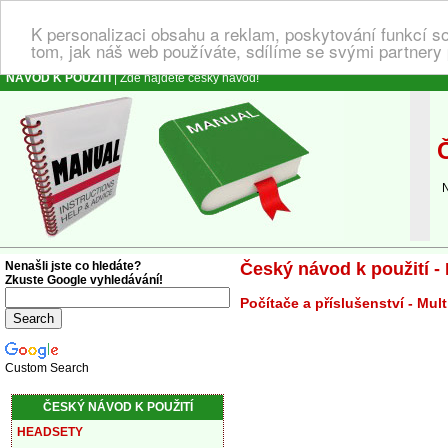
K personalizaci obsahu a reklam, poskytování funkcí s
tom, jak náš web používáte, sdílíme se svými partnery 
NÁVOD K POUŽITÍ
| Zde najdete český návod!
Č
Náv
Nenašli jste co hledáte?
Český návod k použití -
Zkuste Google vyhledávání!
Počítače a příslušenství - Mul
Custom Search
ČESKÝ NÁVOD K POUŽITÍ
HEADSETY