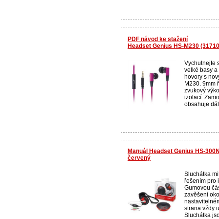
PDF návod ke stažení
Headset Genius HS-M230 (3171
Vychutnejte 
velké basy a
hovory s nov
M230. 9mm ři
zvukový výk
izolací. Zam
obsahuje dál
Manuál Headset Genius HS-300N
červený
Sluchátka mi
řešením pro 
Gumovou čás
zavěšení oko
nastavitelné
strana vždy u
Sluchátka jso