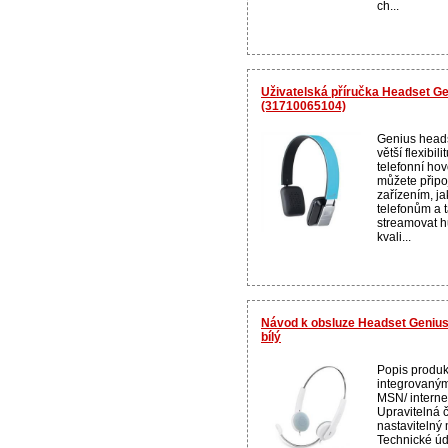
ch...
Uživatelská příručka Headset G
(31710065104)
Genius head
větší flexibi
telefonní hov
můžete připoj
zařízením, j
telefonům a
streamovat h
kvali...
Návod k obsluze Headset Geniu
bílý
Popis produk
integrovaný
MSN/ interne
Upravitelná 
nastavitelný 
Technické ú