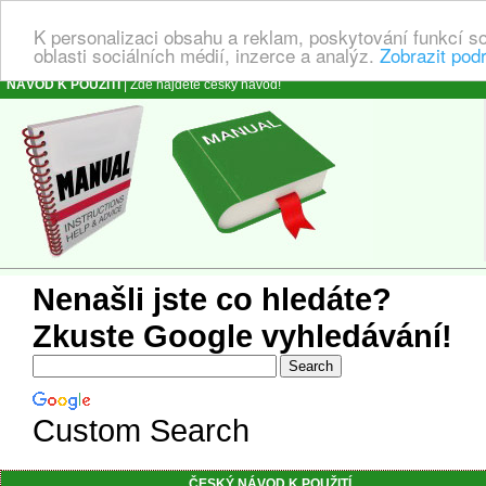
K personalizaci obsahu a reklam, poskytování funkcí s
oblasti sociálních médií, inzerce a analýz.
Zobrazit pod
NÁVOD K POUŽITÍ
| Zde najdete český návod!
Nenašli jste co hledáte?
Zkuste Google vyhledávání!
Custom Search
ČESKÝ NÁVOD K POUŽITÍ