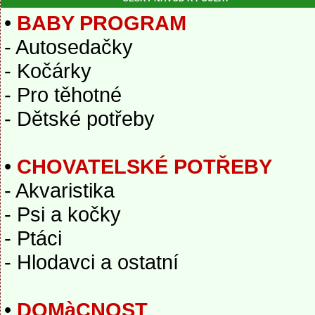
•
BABY PROGRAM
- Autosedačky
- Kočárky
- Pro těhotné
- Dětské potřeby
•
CHOVATELSKÉ POTŘEBY
- Akvaristika
- Psi a kočky
- Ptáci
- Hlodavci a ostatní
•
DOMàCNOST