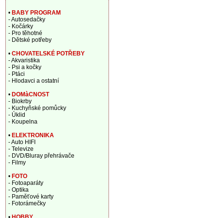
•
BABY PROGRAM
- Autosedačky
- Kočárky
- Pro těhotné
- Dětské potřeby
•
CHOVATELSKÉ POTŘEBY
- Akvaristika
- Psi a kočky
- Ptáci
- Hlodavci a ostatní
•
DOMàCNOST
- Biokrby
- Kuchyňské pomůcky
- Úklid
- Koupelna
•
ELEKTRONIKA
- Auto HIFI
- Televize
- DVD/Bluray přehrávače
- Filmy
•
FOTO
- Fotoaparáty
- Optika
- Paměťové karty
- Fotorámečky
•
HOBBY