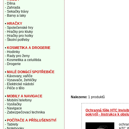
- Dílna
- Zahrada
- Sekačky trávy
- Barvy a laky
•
HRAČKY
- Společenské hry
- Hračky pro kluky
- Hračky pro holky
- Školní potřeby
•
KOSMETIKA A DROGERIE
- Hodinky
- Rady pro ženy
- Kosmetika a celulitida
- Drogerie
•
MALÉ DOMàCÍ SPOTŘEBIČE
- Kávovary, vařiče
- Vysavače, žehličky
- Elektrické nádobí
- Péče o tělo
•
MOBILY A NAVIGACE
Nalezeno:
1 produktů
- Mobilní telefony
- Vysílačky
- Navigace
Ochranná fólie HTC Invisi
- Zabezpečovací technika
pokrytí) - Instrukce k obsl
•
POČÍTAČE A PŘÍSLUŠENSTVÍ
ochran
- Tablety
HTC Wi
- Notebooky