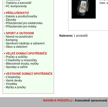
max. o
- Tiskárny a kancelář
- PC komponenty
•
PŘÍSLUŠENSTVÍ
- Kabely a prodlužovačky
- Žárovky
- Příslušenství pro elektroniku
- Příslušenství pro hobby
•
SPORT A OUTDOOR
Nalezeno:
1 produktů
- Návod na posilování
- Kemping
- Sportovní nástroje a vybavení
- Obuv a oblečení
•
VELKÉ DOMàCÍ SPOTŘEBIČE
- Pračky a sušičky
- Chladničky a mrazničky
- Mikrovlnné trouby, myčky
- Sporáky a vařiče
•
VESTAVNÉ DOMàCÍ SPOTŘEBIČE
- Chladničky
- Varné desky
- Vinotéky
- Myčky a pračky
NAVOD-K-POUZITI.cz
- Komunitně spravovaná