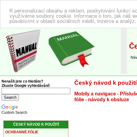
K personalizaci obsahu a reklam, poskytování funkcí so
využíváme soubory cookie. Informace o tom, jak náš w
působícími v oblasti sociálních médií, inzerce a analýz
NÁVOD K POUŽITÍ
| Zde najdete český návod!
Če
Návod
Nenašli jste co hledáte?
Český návod k použití
Zkuste Google vyhledávání!
Mobily a navigace - Příslu
fólie - návody k obsluze
Custom Search
ČESKÝ NÁVOD K POUŽITÍ
OCHRANNÉ FÓLIE