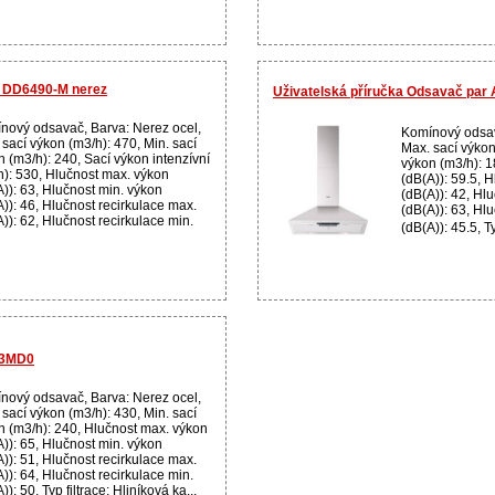
 DD6490-M nerez
Uživatelská příručka Odsavač pa
nový odsavač, Barva: Nerez ocel,
Komínový odsav
sací výkon (m3/h): 470, Min. sací
Max. sací výkon
n (m3/h): 240, Sací výkon intenzívní
výkon (m3/h): 1
h): 530, Hlučnost max. výkon
(dB(A)): 59.5, 
A)): 63, Hlučnost min. výkon
(dB(A)): 42, Hl
)): 46, Hlučnost recirkulace max.
(dB(A)): 63, Hl
)): 62, Hlučnost recirkulace min.
(dB(A)): 45.5, Ty
43MD0
nový odsavač, Barva: Nerez ocel,
sací výkon (m3/h): 430, Min. sací
n (m3/h): 240, Hlučnost max. výkon
A)): 65, Hlučnost min. výkon
)): 51, Hlučnost recirkulace max.
)): 64, Hlučnost recirkulace min.
)): 50, Typ filtrace: Hliníková ka...