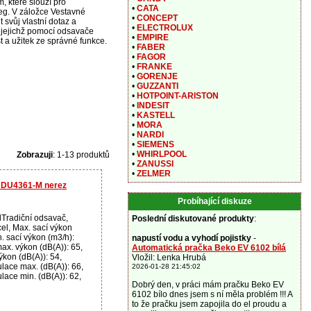
, které slouží pro
•
CATA
eg. V záložce Vestavné
•
CONCEPT
svůj vlastní dotaz a
•
ELECTROLUX
s jejichž pomocí odsavače
•
EMPIRE
 a užitek ze správné funkce.
•
FABER
•
FAGOR
•
FRANKE
•
GORENJE
•
GUZZANTI
•
HOTPOINT-ARISTON
•
INDESIT
•
KASTELL
•
MORA
•
NARDI
•
SIEMENS
•
WHIRLPOOL
Zobrazuji
: 1-13 produktů
•
ZANUSSI
•
ZELMER
 DU4361-M nerez
Probíhající diskuze
Tradiční odsavač,
Poslední diskutované produkty
:
el, Max. sací výkon
n. sací výkon (m3/h):
napustí vodu a vyhodí pojistky
-
ax. výkon (dB(A)): 65,
Automatická pračka Beko EV 6102 bílá
ýkon (dB(A)): 54,
Vložil: Lenka Hrubá
ulace max. (dB(A)): 66,
2026-01-28 21:45:02
ulace min. (dB(A)): 62,
Dobrý den, v práci mám pračku Beko EV
6102 bílo dnes jsem s ní měla problém !!! A
to že pračku jsem zapojila do el proudu a