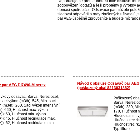
Doporučujeme prohlédnout si také diskusní fórum
zodpovězení dotazů a řeší problémy s výrobky a
domácí spotřebiče - Odsavače par můžete položit 
sledovat odpovědi a rady zkušených uživatelů, 
par AEG úspěšně zprovozníte a budete mít radost
Návod k obsluze Odsavač par AEG
č par AEG DI7490-M nerez
(poškozený obal 8213031882)
ůvkový odsavač, Barva: Nerez ocel,
Poškozený obal
sací výkon (m3/h): 545, Min. sací
Barva: Nerez oc
n (m3/h): 260, Sací výkon intenzívní
(m3/h): 280, Mi
h): 660, Hlučnost max. výkon
170, Hlučnost m
A)): 63, Hlučnost min. výkon
Hlučnost min. v
)): 45, Hlučnost recirkulace max.
Hlučnost recirk
)): 62, Hlučnost recirkulace min. ...
Hlučnost recirk
Typ filtrace...