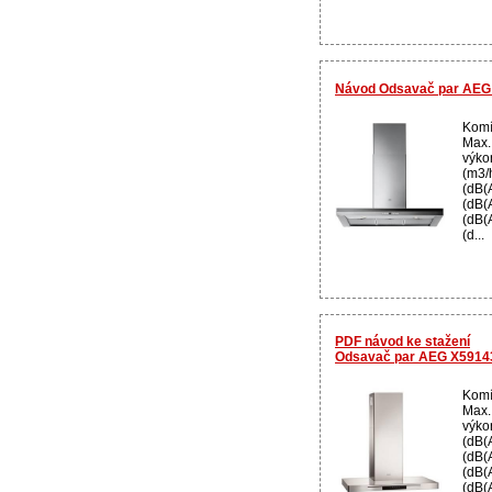
Návod Odsavač par AEG
Komí
Max. 
výko
(m3/
(dB(
(dB(A
(dB(A
(d...
PDF návod ke stažení
Odsavač par AEG X591
Komí
Max. 
výko
(dB(
(dB(A
(dB(A
(dB(A