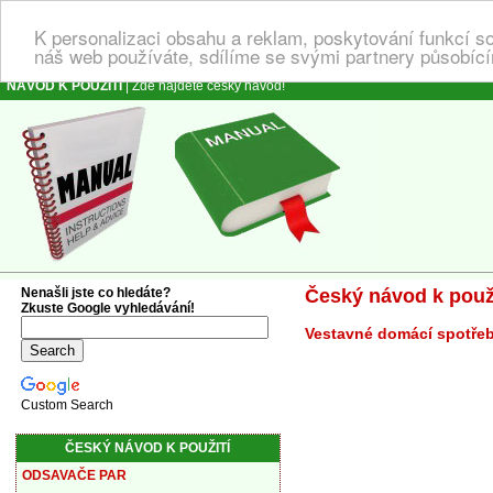
K personalizaci obsahu a reklam, poskytování funkcí s
náš web používáte, sdílíme se svými partnery působícím
NÁVOD K POUŽITÍ
| Zde najdete český návod!
Nenašli jste co hledáte?
Český návod k použ
Zkuste Google vyhledávání!
Vestavné domácí spotřeb
Custom Search
ČESKÝ NÁVOD K POUŽITÍ
ODSAVAČE PAR