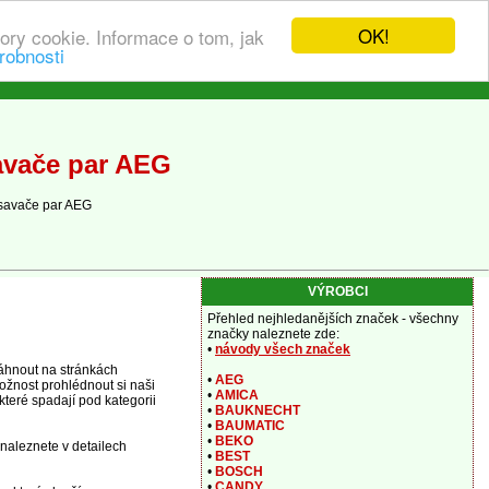
OK!
ory cookie. Informace o tom, jak
robnosti
avače par AEG
savače par AEG
VÝROBCI
Přehled nejhledanějších značek - všechny
značky naleznete zde:
•
návody všech značek
áhnout na stránkách
•
AEG
ožnost prohlédnout si naši
•
AMICA
teré spadají pod kategorii
•
BAUKNECHT
•
BAUMATIC
•
BEKO
naleznete v detailech
•
BEST
•
BOSCH
•
CANDY