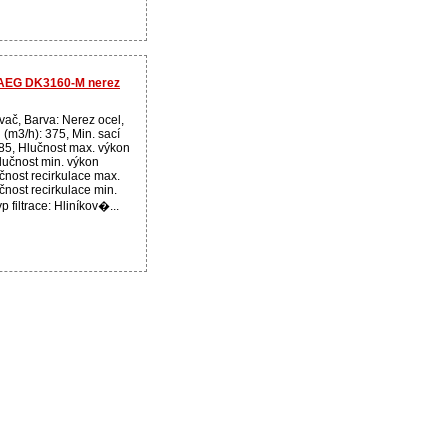
r AEG DK3160-M nerez
ač, Barva: Nerez ocel,
 (m3/h): 375, Min. sací
85, Hlučnost max. výkon
Hlučnost min. výkon
učnost recirkulace max.
učnost recirkulace min.
p filtrace: Hliníkov�...