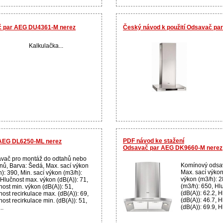
č par AEG DU4361-M nerez
Český návod k použití Odsavač p
Kalkulačka...
PDF návod ke stažení
 AEG DL6250-ML nerez
Odsavač par AEG DK9660-M nerez
vač pro montáž do odtahů nebo
Komínový odsav
nů, Barva: Šedá, Max. sací výkon
Max. sací výkon
): 390, Min. sací výkon (m3/h):
výkon (m3/h): 2
 Hlučnost max. výkon (dB(A)): 71,
(m3/h): 650, Hl
nost min. výkon (dB(A)): 51,
(dB(A)): 62.2, 
ost recirkulace max. (dB(A)): 69,
(dB(A)): 46.7, 
ost recirkulace min. (dB(A)): 51,
(dB(A)): 69.9, H
..