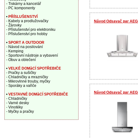
- Tiskárny a kancelář
- PC komponenty
•
PŘÍSLUŠENSTVÍ
- Kabely a prodlužovačky
Návod Odsavač par AEG
- Žárovky
- Příslušenství pro elektroniku
- Příslušenství pro hobby
•
SPORT A OUTDOOR
- Návod na posilování
- Kemping
- Sportovní nástroje a vybavení
- Obuv a oblečení
•
VELKÉ DOMàCÍ SPOTŘEBIČE
- Pračky a sušičky
- Chladničky a mrazničky
- Mikrovlnné trouby, myčky
- Sporáky a vařiče
Návod Odsavač par AEG
•
VESTAVNÉ DOMàCÍ SPOTŘEBIČE
- Chladničky
- Varné desky
- Vinotéky
- Myčky a pračky