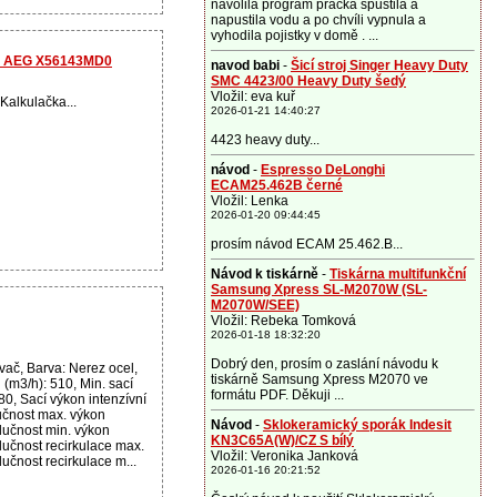
navolila program pračka spustila a
napustila vodu a po chvíli vypnula a
vyhodila pojistky v domě . ...
ar AEG X56143MD0
navod babi
-
Šicí stroj Singer Heavy Duty
SMC 4423/00 Heavy Duty šedý
Vložil: eva kuř
Kalkulačka...
2026-01-21 14:40:27
4423 heavy duty...
návod
-
Espresso DeLonghi
ECAM25.462B černé
Vložil: Lenka
2026-01-20 09:44:45
prosím návod ECAM 25.462.B...
Návod k tiskárně
-
Tiskárna multifunkční
Samsung Xpress SL-M2070W (SL-
M2070W/SEE)
Vložil: Rebeka Tomková
2026-01-18 18:32:20
Dobrý den, prosím o zaslání návodu k
ač, Barva: Nerez ocel,
tiskárně Samsung Xpress M2070 ve
 (m3/h): 510, Min. sací
formátu PDF. Děkuji ...
80, Sací výkon intenzívní
učnost max. výkon
Návod
-
Sklokeramický sporák Indesit
Hlučnost min. výkon
KN3C65A(W)/CZ S bílý
Hlučnost recirkulace max.
Vložil: Veronika Janková
lučnost recirkulace m...
2026-01-16 20:21:52