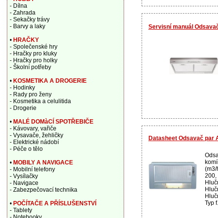
- Dílna
- Zahrada
- Sekačky trávy
- Barvy a laky
Servisní manuál Odsava
•
HRAČKY
- Společenské hry
- Hračky pro kluky
- Hračky pro holky
- Školní potřeby
•
KOSMETIKA A DROGERIE
- Hodinky
- Rady pro ženy
- Kosmetika a celulitida
- Drogerie
•
MALÉ DOMàCÍ SPOTŘEBIČE
- Kávovary, vařiče
- Vysavače, žehličky
Datasheet Odsavač par
- Elektrické nádobí
- Péče o tělo
Odsa
komí
•
MOBILY A NAVIGACE
(m3/h
- Mobilní telefony
200,
- Vysílačky
Hluč
- Navigace
Hlučn
- Zabezpečovací technika
Hlučn
Typ f.
•
POČÍTAČE A PŘÍSLUŠENSTVÍ
- Tablety
- Notebooky