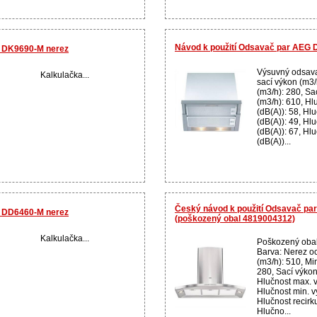
Návod k použití Odsavač par AEG 
 DK9690-M nerez
Výsuvný odsava
Kalkulačka...
sací výkon (m3/
(m3/h): 280, Sa
(m3/h): 610, Hl
(dB(A)): 58, Hl
(dB(A)): 49, Hl
(dB(A)): 67, Hl
(dB(A))...
Český návod k použití Odsavač p
 DD6460-M nerez
(poškozený obal 4819004312)
Kalkulačka...
Poškozený oba
Barva: Nerez oc
(m3/h): 510, Mi
280, Sací výkon
Hlučnost max. v
Hlučnost min. v
Hlučnost recirk
Hlučno...