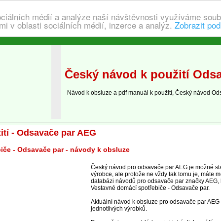
ociálních médií a analýze naší návštěvnosti využíváme soub
i v oblasti sociálních médií, inzerce a analýz.
Zobrazit pod
Český návod k použití Ods
Návod k obsluze a pdf manuál k použití, Český návod Od
ití - Odsavače par AEG
iče - Odsavače par - návody k obsluze
Český návod pro odsavače par AEG je možné st
výrobce, ale protože ne vždy tak tomu je, máte m
databázi návodů pro odsavače par značky AEG, k
Vestavné domácí spotřebiče - Odsavače par.
Aktuální návod k obsluze pro odsavače par AEG 
jednotlivých výrobků.