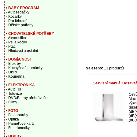
•
BABY PROGRAM
- Autosedačky
- Kočárky
- Pro těhotné
- Dětské potřeby
•
CHOVATELSKÉ POTŘEBY
- Akvaristika
- Psi a kočky
- Ptáci
- Hlodavci a ostatní
•
DOMàCNOST
- Biokrby
- Kuchyňské pomůcky
Nalezeno:
13 produktů
- Úklid
- Koupelna
Servisní manuál Odsava
•
ELEKTRONIKA
- Auto HIFI
- Televize
Ostr
- DVD/Bluray přehrávače
Max. 
- Filmy
výko
(m3/
•
FOTO
(dB(
- Fotoaparáty
(dB(A
- Optika
(dB(A
- Paměťové karty
- Fotorámečky
•
HOBBY