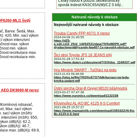
Český návod k použití Sklokeramický
sporák Indesit KN3C65A(W)/CZ S bílý...
Nahrané návody k obsluze
DF6260-ML/1 šedý
Nejnovější nahrané návody k obsluze
:
č, Barva: Šedá, Max.
Trouba Candy FPP 407/1 X nerez
h): 420, Min. sací výkon
2024-04-09 21:45:55
cí výkon intenzívní
https://d25-
učnost max. výkon
a.sdn.cz/d_25/d_14092531/data/79/5pW2PK.pdf?
d=attachment&f=candy-fpp407-1x-navod-k-obsluze.pdf
učnost min. výkon
učnost recirkulace max.
Šicí stroj Toyota JFS 18 JEANS bílý
učnost recirkulace min.
2024-01-28 17:51:43
https://www.datart.cz/document/7/3/3/doc_1168337.pdf
Hra Mindok SMART - Tučňáci na ledu
2023-11-03 09:46:06
https://uloz.to/file/YKQXxE7O74dk/tucnaci-na-ledu-
knizka-zadani-pdf
Ústní sprcha Oral-B Oxyjet MD20 bílá/modrá
ar AEG DK9690-M nerez
2023-03-27 07:47:38
https://www.euronics.cz/download/1132338
Křovinořez AL-KO BC 4125 II-S Comfort
lKomínový odsavač,
2021-09-25 15:57:27
el, Max. sací výkon
https://www.manualslib.com/download/1083422/Al-Ko-
n. sací výkon (m3/h):
Bc-4125-Ii-S.html
 intenzívní (m3/h): 650,
ýkon (dB(A)): 62.2,
ýkon (dB(A)): 46.7,
ulace max. (dB(A)): 69.9,