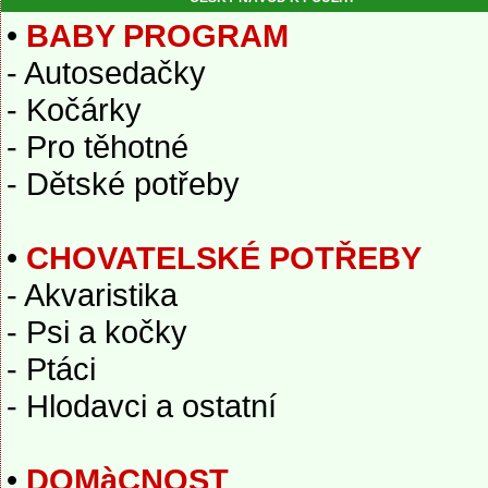
•
BABY PROGRAM
- Autosedačky
- Kočárky
- Pro těhotné
- Dětské potřeby
•
CHOVATELSKÉ POTŘEBY
- Akvaristika
- Psi a kočky
- Ptáci
- Hlodavci a ostatní
•
DOMàCNOST