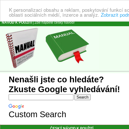
K personalizaci obsahu a reklam, poskytování funkcí s
oblasti sociálních médií, inzerce a analýz.
Zobrazit pod
NÁVOD K POUŽITÍ
| Zde najdete český návod!
Nenašli jste co hledáte?
Zkuste Google vyhledávání!
Custom Search
ČESKÝ NÁVOD K POUŽITÍ