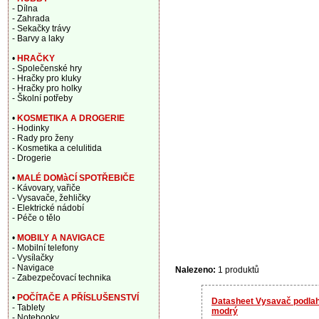
- Dílna
- Zahrada
- Sekačky trávy
- Barvy a laky
•
HRAČKY
- Společenské hry
- Hračky pro kluky
- Hračky pro holky
- Školní potřeby
•
KOSMETIKA A DROGERIE
- Hodinky
- Rady pro ženy
- Kosmetika a celulitida
- Drogerie
•
MALÉ DOMàCÍ SPOTŘEBIČE
- Kávovary, vařiče
- Vysavače, žehličky
- Elektrické nádobí
- Péče o tělo
•
MOBILY A NAVIGACE
- Mobilní telefony
- Vysílačky
- Navigace
Nalezeno:
1 produktů
- Zabezpečovací technika
•
POČÍTAČE A PŘÍSLUŠENSTVÍ
Datasheet Vysavač podla
- Tablety
modrý
- Notebooky