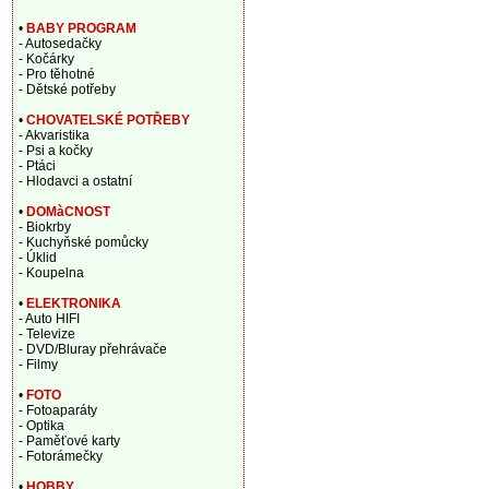
•
BABY PROGRAM
- Autosedačky
- Kočárky
- Pro těhotné
- Dětské potřeby
•
CHOVATELSKÉ POTŘEBY
- Akvaristika
- Psi a kočky
- Ptáci
- Hlodavci a ostatní
•
DOMàCNOST
- Biokrby
- Kuchyňské pomůcky
- Úklid
- Koupelna
•
ELEKTRONIKA
- Auto HIFI
- Televize
- DVD/Bluray přehrávače
- Filmy
•
FOTO
- Fotoaparáty
- Optika
- Paměťové karty
- Fotorámečky
•
HOBBY