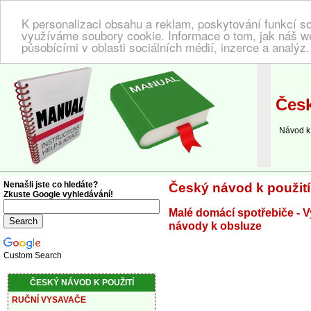
K personalizaci obsahu a reklam, poskytování funkcí so
využíváme soubory cookie. Informace o tom, jak náš w
působícími v oblasti sociálních médií, inzerce a analýz
NÁVOD K POUŽITÍ
| Zde najdete český návod!
Česk
Návod k o
Nenašli jste co hledáte?
Český návod k použití
Zkuste Google vyhledávání!
Malé domácí spotřebiče - V
návody k obsluze
Custom Search
ČESKÝ NÁVOD K POUŽITÍ
RUČNÍ VYSAVAČE