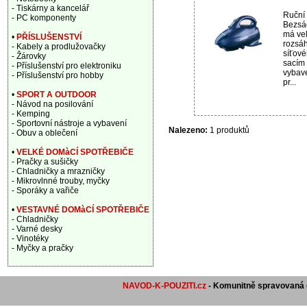
- Tiskárny a kancelář
Ruční 
- PC komponenty
Bezsá
má vel
•
PŘÍSLUŠENSTVÍ
rozsáh
- Kabely a prodlužovačky
síťové
- Žárovky
sacím
- Příslušenství pro elektroniku
vybave
- Příslušenství pro hobby
pr...
•
SPORT A OUTDOOR
- Návod na posilování
- Kemping
- Sportovní nástroje a vybavení
Nalezeno:
1 produktů
- Obuv a oblečení
•
VELKÉ DOMàCÍ SPOTŘEBIČE
- Pračky a sušičky
- Chladničky a mrazničky
- Mikrovlnné trouby, myčky
- Sporáky a vařiče
•
VESTAVNÉ DOMàCÍ SPOTŘEBIČE
- Chladničky
- Varné desky
- Vinotéky
- Myčky a pračky
NAVOD-K-POUZITI.cz
- Komunitně spravovaná