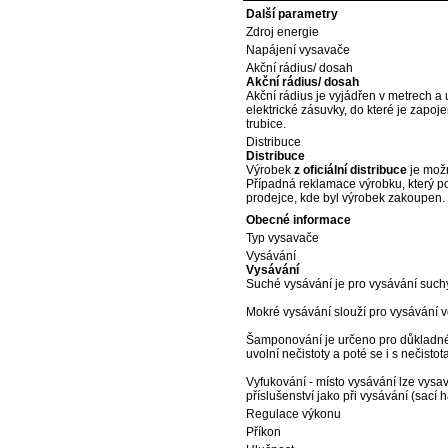
Další parametry
Zdroj energie
Napájení vysavače
Akční rádius/ dosah
Akční rádius/ dosah
Akční rádius je vyjádřen v metrech a
elektrické zásuvky, do které je zapoj
trubice.
Distribuce
Distribuce
Výrobek
z oficiální distribuce
je možn
Případná reklamace výrobku, který p
prodejce, kde byl výrobek zakoupen.
Obecné informace
Typ vysavače
Vysávání
Vysávání
Suché vysávání je pro vysávání such
Mokré vysávání slouží pro vysávání v
Šamponování je určeno pro důkladné č
uvolní nečistoty a poté se i s nečistot
Vyfukování - místo vysávání lze vysav
příslušenství jako při vysávání (sací h
Regulace výkonu
Příkon