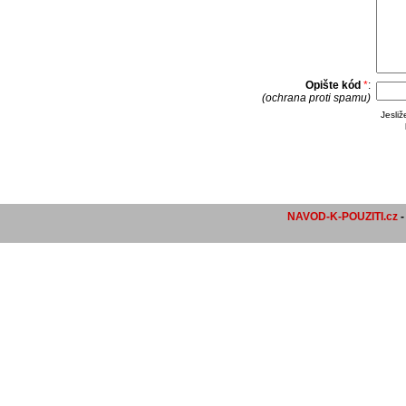
Opište kód
*
:
(ochrana proti spamu)
Jesli
NAVOD-K-POUZITI.cz
-