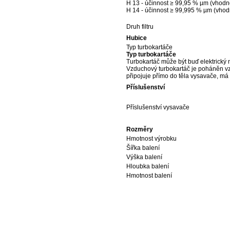
H 13 - účinnost ≥ 99,95 % µm (vhodné
H 14 - účinnost ≥ 99,995 % µm (vhodn
Druh filtru
Hubice
Typ turbokartáče
Typ turbokartáče
Turbokartáč může být buď elektrický
Vzduchový turbokartáč je poháněn vzd
připojuje přímo do těla vysavače, má t
Příslušenství
Příslušenství vysavače
Rozměry
Hmotnost výrobku
Šířka balení
Výška balení
Hloubka balení
Hmotnost balení