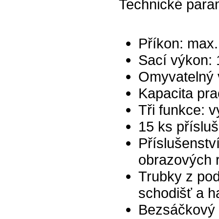
Technické para
Příkon: max
Sací výkon:
Omyvatelný vs
Kapacita pra
Tři funkce: 
15 ks přísluš
Příslušenství
obrazových r
Trubky z pod
schodišť a h
Bezsáčkový 