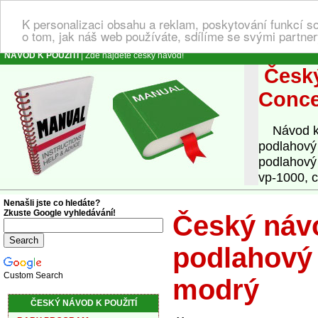
K personalizaci obsahu a reklam, poskytování funkcí s
o tom, jak náš web používáte, sdílíme se svými partner
NÁVOD K POUŽITÍ
| Zde najdete český návod!
Český
Conce
Návod k o
podlahový
podlahový
vp-1000, 
Nenašli jste co hledáte?
Zkuste Google vyhledávání!
Český návo
podlahový
Custom Search
modrý
ČESKÝ NÁVOD K POUŽITÍ