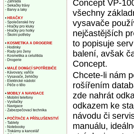
Concept VP-100
- Zahrada
- Sekačky trávy
- Barvy a laky
všechny základn
•
HRAČKY
vysavače použí
- Společenské hry
- Hračky pro kluky
nejčastějších p
- Hračky pro holky
- Školní potřeby
to popisuje ser
•
KOSMETIKA A DROGERIE
- Hodinky
balení, avšak ča
- Rady pro ženy
- Kosmetika a celulitida
- Drogerie
Concept.
•
MALÉ DOMàCÍ SPOTŘEBIČE
Chcete-li nám 
- Kávovary, vařiče
- Vysavače, žehličky
- Elektrické nádobí
rošířením data
- Péče o tělo
zde nahrát odka
•
MOBILY A NAVIGACE
- Mobilní telefony
- Vysílačky
odkazem ke sta
- Navigace
- Zabezpečovací technika
návodu či servi
•
POČÍTAČE A PŘÍSLUŠENSTVÍ
- Tablety
manuálu, ideáln
- Notebooky
- Tiskárny a kancelář