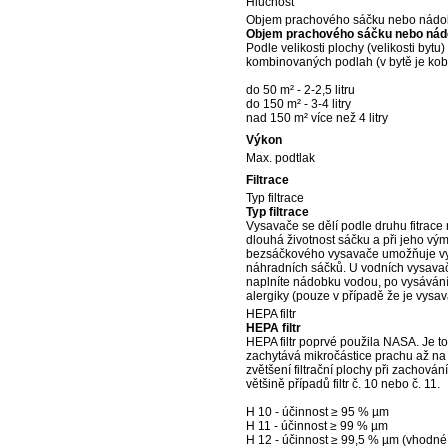
Hlučnost
Objem prachového sáčku nebo nádo
Objem prachového sáčku nebo ná
Podle velikosti plochy (velikosti bytu
kombinovaných podlah (v bytě je kober
do 50 m² - 2-2,5 litru
do 150 m² - 3-4 litry
nad 150 m² více než 4 litry
Výkon
Max. podtlak
Filtrace
Typ filtrace
Typ filtrace
Vysavače se dělí podle druhu fitrac
dlouhá životnost sáčku a při jeho v
bezsáčkového vysavače umožňuje vyp
náhradních sáčků. U vodních vysavač
naplníte nádobku vodou, po vysávání 
alergiky (pouze v případě že je vysa
HEPA filtr
HEPA filtr
HEPA filtr poprvé použila NASA. Je to sp
zachytává mikročástice prachu až na
zvětšení filtrační plochy při zachování
většině případů filtr č. 10 nebo č. 11.
H 10 - účinnost ≥ 95 % µm
H 11 - účinnost ≥ 99 % µm
H 12 - účinnost ≥ 99,5 % µm (vhodné 