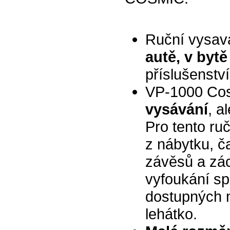
Ruční vysa
autě, v bytě
příslušenstv
VP-1000 Cosm
vysávání
, a
Pro tento ru
z nábytku, č
závěsů a zác
vyfoukání spa
dostupných m
lehátko.