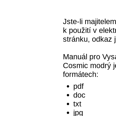
Jste-li majitel
k použití v elek
stránku, odkaz 
Manuál pro Vys
Cosmic modrý je
formátech:
pdf
doc
txt
jpg