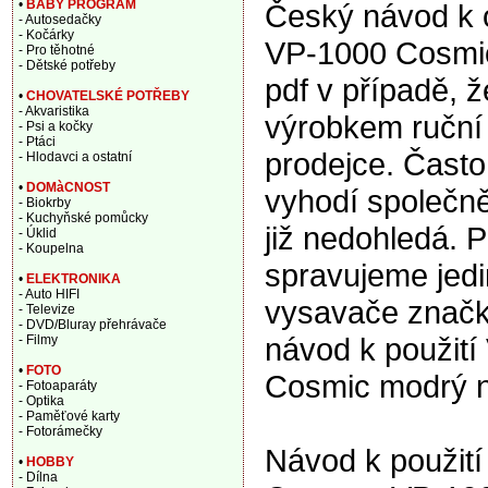
•
BABY PROGRAM
Český návod k 
- Autosedačky
- Kočárky
VP-1000 Cosmic
- Pro těhotné
- Dětské potřeby
pdf v případě, 
•
CHOVATELSKÉ POTŘEBY
- Akvaristika
výrobkem ruční 
- Psi a kočky
- Ptáci
prodejce. Často
- Hlodavci a ostatní
•
DOMàCNOST
vyhodí společně
- Biokrby
- Kuchyňské pomůcky
již nedohledá. P
- Úklid
- Koupelna
spravujeme jedi
•
ELEKTRONIKA
- Auto HIFI
vysavače značk
- Televize
- DVD/Bluray přehrávače
návod k použit
- Filmy
•
FOTO
Cosmic modrý n
- Fotoaparáty
- Optika
- Paměťové karty
- Fotorámečky
Návod k použití
•
HOBBY
- Dílna