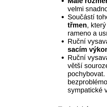
Malé rozmě
velmi snadno
Součástí toh
třmen
, kter
rameno a usn
Ruční vysav
sacím výk
Ruční vysav
větší souroz
pochybovat. 
bezproblémov
sympatické ve