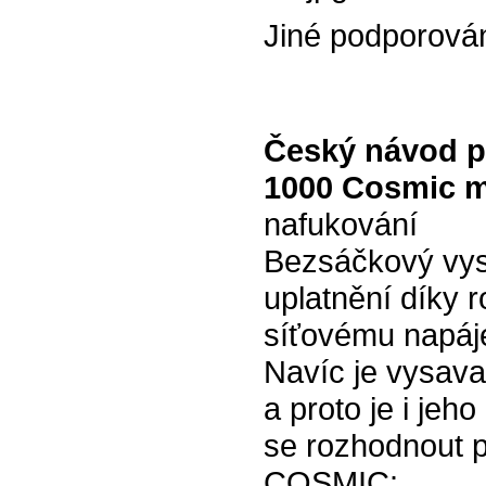
Jiné podporová
Český návod p
1000 Cosmic 
nafukování
Bezsáčkový vys
uplatnění díky 
síťovému napáj
Navíc je vysava
a proto je i je
se rozhodnout 
COSMIC: