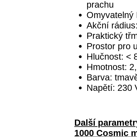
prachu
Omyvatelný H.
Akční rádius
Praktický tř
Prostor pro 
Hlučnost: < 
Hmotnost: 2,
Barva: tmav
Napětí: 230 
Další paramet
1000 Cosmic 