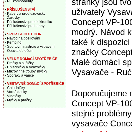
stránky jsou tv
- PC komponenty
uživately Vysa
•
PŘÍSLUŠENSTVÍ
- Kabely a prodlužovačky
- Žárovky
Concept VP-10
- Příslušenství pro elektroniku
- Příslušenství pro hobby
modrý. Návod k
•
SPORT A OUTDOOR
- Návod na posilování
také k dispozic
- Kemping
- Sportovní nástroje a vybavení
značky Concept
- Obuv a oblečení
•
VELKÉ DOMàCÍ SPOTŘEBIČE
Malé domácí spo
- Pračky a sušičky
- Chladničky a mrazničky
Vysavače - Ruč
- Mikrovlnné trouby, myčky
- Sporáky a vařiče
•
VESTAVNÉ DOMàCÍ SPOTŘEBIČE
- Chladničky
Doporučujeme n
- Varné desky
- Vinotéky
- Myčky a pračky
Concept VP-100
stejné problém
vysavače Conce