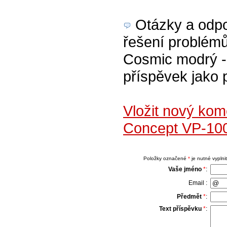
Otázky a odpov
řešení problém
Cosmic modrý - 
příspěvek jako 
Vložit nový ko
Concept VP-10
Položky označené
*
je nutné vyplnit
Vaše jméno
*
:
Email :
Předmět
*
:
Text příspěvku
*
: