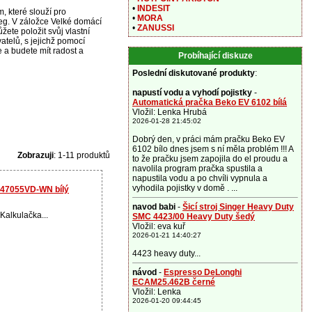
•
INDESIT
, které slouží pro
•
MORA
eg. V záložce Velké domácí
•
ZANUSSI
ete položit svůj vlastní
atelů, s jejichž pomocí
a budete mít radost a
Probíhající diskuze
Poslední diskutované produkty
:
napustí vodu a vyhodí pojistky
-
Automatická pračka Beko EV 6102 bílá
Vložil: Lenka Hrubá
2026-01-28 21:45:02
Dobrý den, v práci mám pračku Beko EV
6102 bílo dnes jsem s ní měla problém !!! A
Zobrazuji
: 1-11 produktů
to že pračku jsem zapojila do el proudu a
navolila program pračka spustila a
napustila vodu a po chvíli vypnula a
vyhodila pojistky v domě . ...
 47055VD-WN bílý
navod babi
-
Šicí stroj Singer Heavy Duty
Kalkulačka...
SMC 4423/00 Heavy Duty šedý
Vložil: eva kuř
2026-01-21 14:40:27
4423 heavy duty...
návod
-
Espresso DeLonghi
ECAM25.462B černé
Vložil: Lenka
2026-01-20 09:44:45