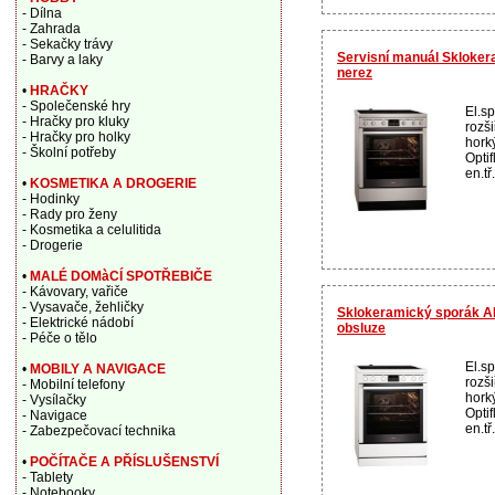
- Dílna
- Zahrada
- Sekačky trávy
Servisní manuál Skloke
- Barvy a laky
nerez
•
HRAČKY
- Společenské hry
El.s
- Hračky pro kluky
rozši
- Hračky pro holky
hork
- Školní potřeby
Opti
en.tř
•
KOSMETIKA A DROGERIE
- Hodinky
- Rady pro ženy
- Kosmetika a celulitida
- Drogerie
•
MALÉ DOMàCÍ SPOTŘEBIČE
- Kávovary, vařiče
- Vysavače, žehličky
Sklokeramický sporák AE
- Elektrické nádobí
obsluze
- Péče o tělo
El.s
•
MOBILY A NAVIGACE
rozši
- Mobilní telefony
hork
- Vysílačky
Opti
- Navigace
en.tř
- Zabezpečovací technika
•
POČÍTAČE A PŘÍSLUŠENSTVÍ
- Tablety
- Notebooky