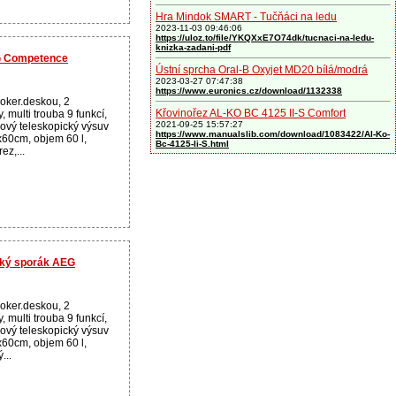
Hra Mindok SMART - Tučňáci na ledu
2023-11-03 09:46:06
https://uloz.to/file/YKQXxE7O74dk/tucnaci-na-ledu-
knizka-zadani-pdf
G Competence
Ústní sprcha Oral-B Oxyjet MD20 bílá/modrá
2023-03-27 07:47:38
https://www.euronics.cz/download/1132338
loker.deskou, 2
Křovinořez AL-KO BC 4125 II-S Comfort
y, multi trouba 9 funkcí,
2021-09-25 15:57:27
ový teleskopický výsuv
https://www.manualslib.com/download/1083422/Al-Ko-
x60cm, objem 60 l,
Bc-4125-Ii-S.html
ez,...
cký sporák AEG
loker.deskou, 2
y, multi trouba 9 funkcí,
ový teleskopický výsuv
x60cm, objem 60 l,
...