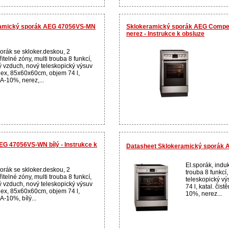
ramický sporák AEG 47056VS-MN
Sklokeramický sporák AEG Comp
nerez - Instrukce k obsluze
porák se skloker.deskou, 2
řitelné zóny, multi trouba 8 funkcí,
ý vzduch, nový teleskopický výsuv
flex, 85x60x60cm, objem 74 l,
.A-10%, nerez,...
G 47056VS-WN bílý - Instrukce k
Datasheet Sklokeramický sporák 
El.sporák, induk
porák se skloker.deskou, 2
trouba 8 funkcí
řitelné zóny, multi trouba 8 funkcí,
teleskopický výs
ý vzduch, nový teleskopický výsuv
74 l, katal. čis
flex, 85x60x60cm, objem 74 l,
10%, nerez...
.A-10%, bílý...