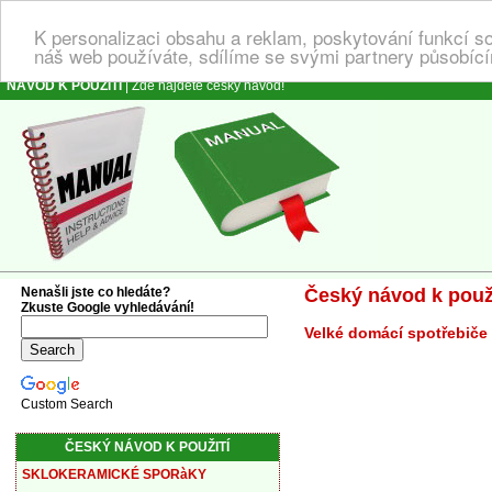
K personalizaci obsahu a reklam, poskytování funkcí s
náš web používáte, sdílíme se svými partnery působícím
NÁVOD K POUŽITÍ
| Zde najdete český návod!
Nenašli jste co hledáte?
Český návod k použ
Zkuste Google vyhledávání!
Velké domácí spotřebiče 
Custom Search
ČESKÝ NÁVOD K POUŽITÍ
SKLOKERAMICKÉ SPORàKY