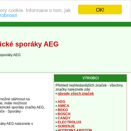
OK!
ory cookie. Informace o tom, jak
robnosti
mické sporáky AEG
 sporáky AEG
VÝROBCI
Přehled nejhledanějších značek - všechny
značky naleznete zde:
•
návody všech značek
 možné stáhnout na
•
AEG
 je, máte možnost
•
AMICA
ramické sporáky značky AEG,
•
BEKO
iče - Sporáky -
•
BOSCH
•
CANDY
•
ELECTROLUX
ráky AEG naleznete v
•
GORENJE
•
HOTPOINT-ARISTON