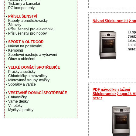
- Tiskárny a kancelář
- PC komponenty
•
PŘÍSLUŠENSTVÍ
- Kabely a prodlužovačky
Návod Sklokeramický s
- Žárovky
- Příslušenství pro elektroniku
El.sp
- Příslušenství pro hobby
trou
teles
•
SPORT A OUTDOOR
katal
- Návod na posilování
nerez
- Kemping
- Sportovní nástroje a vybavení
- Obuv a oblečení
•
VELKÉ DOMàCÍ SPOTŘEBIČE
- Pračky a sušičky
- Chladničky a mrazničky
- Mikrovlnné trouby, myčky
- Sporáky a vařiče
PDF návod ke stažení
•
VESTAVNÉ DOMàCÍ SPOTŘEBIČE
Sklokeramický sporák 
- Chladničky
nerez
- Varné desky
- Vinotéky
- Myčky a pračky