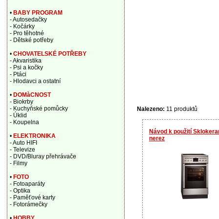
•
BABY PROGRAM
- Autosedačky
- Kočárky
- Pro těhotné
- Dětské potřeby
•
CHOVATELSKÉ POTŘEBY
- Akvaristika
- Psi a kočky
- Ptáci
- Hlodavci a ostatní
•
DOMàCNOST
- Biokrby
- Kuchyňské pomůcky
Nalezeno:
11 produktů
- Úklid
- Koupelna
Návod k použití Skloke
•
ELEKTRONIKA
nerez
- Auto HIFI
- Televize
- DVD/Bluray přehrávače
- Filmy
•
FOTO
- Fotoaparáty
- Optika
- Paměťové karty
- Fotorámečky
•
HOBBY