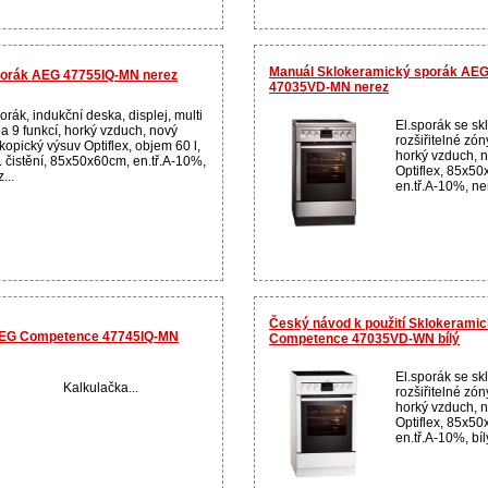
Manuál Sklokeramický sporák AE
porák AEG 47755IQ-MN nerez
47035VD-MN nerez
orák, indukční deska, displej, multi
El.sporák se sk
ba 9 funkcí, horký vzduch, nový
rozšiřitelné zón
kopický výsuv Optiflex, objem 60 l,
horký vzduch, n
. čistění, 85x50x60cm, en.tř.A-10%,
Optiflex, 85x50
...
en.tř.A-10%, ner
Český návod k použití Sklokerami
AEG Competence 47745IQ-MN
Competence 47035VD-WN bílý
El.sporák se sk
Kalkulačka...
rozšiřitelné zón
horký vzduch, n
Optiflex, 85x50
en.tř.A-10%, bílý