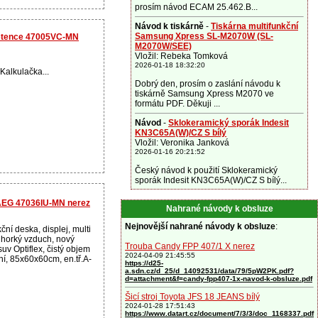
prosím návod ECAM 25.462.B...
Návod k tiskárně
-
Tiskárna multifunkční
Samsung Xpress SL-M2070W (SL-
etence 47005VC-MN
M2070W/SEE)
Vložil: Rebeka Tomková
2026-01-18 18:32:20
Kalkulačka...
Dobrý den, prosím o zaslání návodu k
tiskárně Samsung Xpress M2070 ve
formátu PDF. Děkuji ...
Návod
-
Sklokeramický sporák Indesit
KN3C65A(W)/CZ S bílý
Vložil: Veronika Janková
2026-01-16 20:21:52
Český návod k použití Sklokeramický
sporák Indesit KN3C65A(W)/CZ S bílý...
AEG 47036IU-MN nerez
Nahrané návody k obsluze
Nejnovější nahrané návody k obsluze
:
ční deska, displej, multi
, horký vzduch, nový
Trouba Candy FPP 407/1 X nerez
uv Optiflex, čistý objem
2024-04-09 21:45:55
tění, 85x60x60cm, en.tř.A-
https://d25-
a.sdn.cz/d_25/d_14092531/data/79/5pW2PK.pdf?
d=attachment&f=candy-fpp407-1x-navod-k-obsluze.pdf
Šicí stroj Toyota JFS 18 JEANS bílý
2024-01-28 17:51:43
https://www.datart.cz/document/7/3/3/doc_1168337.pdf