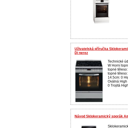
Uživatelská příručka Sklokeram
Di nerez
Technické úd
W Horní topn
topné těleso
topné těleso
14.5cm: 0 Hi
Oválná High 
0 Trojitá Hig
Návod Sklokeramický sporák Am
Sklokeramick