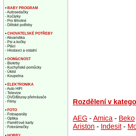
•
BABY PROGRAM
- Autosedačky
- Kočárky
- Pro těhotné
- Dětské potřeby
•
CHOVATELSKÉ POTŘEBY
- Akvaristika
- Psi a kočky
- Ptáci
- Hlodavci a ostatní
•
DOMàCNOST
- Biokrby
- Kuchyňské pomůcky
- Úklid
- Koupelna
•
ELEKTRONIKA
- Auto HIFI
- Televize
- DVD/Bluray přehrávače
Rozdělení v katego
- Filmy
•
FOTO
- Fotoaparáty
AEG
-
Amica
-
Beko
- Optika
- Paměťové karty
Ariston
-
Indesit
-
Mo
- Fotorámečky
•
HOBBY