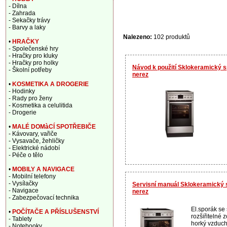
- Dílna
- Zahrada
- Sekačky trávy
- Barvy a laky
Nalezeno:
102 produktů
•
HRAČKY
- Společenské hry
- Hračky pro kluky
- Hračky pro holky
Návod k použití Sklokeramický
- Školní potřeby
nerez
•
KOSMETIKA A DROGERIE
- Hodinky
- Rady pro ženy
- Kosmetika a celulitida
- Drogerie
•
MALÉ DOMàCÍ SPOTŘEBIČE
- Kávovary, vařiče
- Vysavače, žehličky
- Elektrické nádobí
- Péče o tělo
•
MOBILY A NAVIGACE
- Mobilní telefony
- Vysílačky
Servisní manuál Sklokeramick
- Navigace
nerez
- Zabezpečovací technika
El.sporák se
•
POČÍTAČE A PŘÍSLUŠENSTVÍ
rozšiřitelné z
- Tablety
horký vzduch
- Notebooky