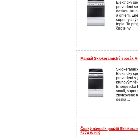
Elektrický s
provedení se
deskou, kruh
a grilem. Ene
super rychlý
tepla, Ta pr
čistitelný ...
Manuál Sklokeramický sporák A
Sklokeramick
Elektrický s
provedení s g
kruhovým těl
Energetická t
smalt, super
zbytkového t
deska ...
Český návod k použití Skloker
5774 W bílý