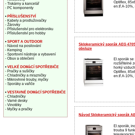
Optiflex, 85
- Tiskárny a kancelář
en.tř.A-10%, 
- PC komponenty
•
PŘÍSLUŠENSTVÍ
- Kabely a prodlužovačky
- Žárovky
- Příslušenství pro elektroniku
- Příslušenství pro hobby
•
SPORT A OUTDOOR
Sklokeramický sporák AEG 47056
- Návod na posilování
obsluze
- Kemping
- Sportovní nástroje a vybavení
- Obuv a oblečení
El.sporák se
rozšiřitelné z
•
VELKÉ DOMàCÍ SPOTŘEBIČE
horký vzduch
- Pračky a sušičky
Optiflex, 85
- Chladničky a mrazničky
en.tř.A-10%, b
- Mikrovlnné trouby, myčky
- Sporáky a vařiče
•
VESTAVNÉ DOMàCÍ SPOTŘEBIČE
- Chladničky
- Varné desky
- Vinotéky
- Myčky a pračky
Návod Sklokeramický sporák A
El.sporák, in
trouba 9 funk
teleskopický 