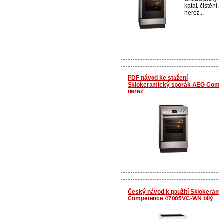
katal. čistěn
nerez...
PDF návod ke stažení
Sklokeramický sporák AEG Com
nerez
Český návod k použití Sklokera
Competence 47005VC-WN bílý