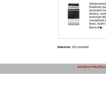
Sklokeramick
Elektrický s
provedení se
deskou, venti
kruhovým těl
energetická t
tepla, duální
Barva B�...
Nalezeno:
102 produktů
NAVOD-K-POUZITI.c