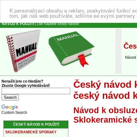
K personalizaci obsahu a reklam, poskytování funkcí s
tom, jak náš web používáte, sdílíme se svými partnery 
NÁVOD K POUŽITÍ
| Zde najdete český návod!
Česk
Návod k 
Nenašli jste co hledáte?
Český návod k
Zkuste Google vyhledávání!
český návod k
Návod k obsluze
Custom Search
Sklokeramické 
ČESKÝ NÁVOD K POUŽITÍ
SKLOKERAMICKÉ SPORàKY