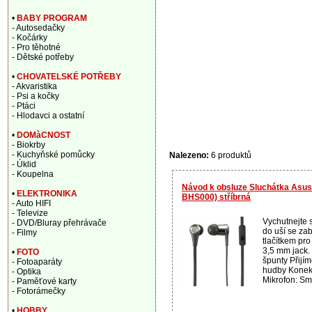
•
BABY PROGRAM
- Autosedačky
- Kočárky
- Pro těhotné
- Dětské potřeby
•
CHOVATELSKÉ POTŘEBY
- Akvaristika
- Psi a kočky
- Ptáci
- Hlodavci a ostatní
•
DOMàCNOST
- Biokrby
- Kuchyňské pomůcky
Nalezeno:
6 produktů
- Úklid
- Koupelna
Návod k obsluze Sluchátka Asu
•
ELEKTRONIKA
BHS000) stříbrná
- Auto HIFI
- Televize
Vychutnejte s
- DVD/Bluray přehrávače
do uší se z
- Filmy
tlačítkem pro
3,5 mm jack.
•
FOTO
špunty Přijím
- Fotoaparáty
hudby Konekt
- Optika
Mikrofon: Smě
- Paměťové karty
- Fotorámečky
•
HOBBY