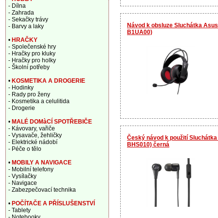
- Dílna
- Zahrada
- Sekačky trávy
Návod k obsluze Sluchátka As
- Barvy a laky
B1UA00)
•
HRAČKY
- Společenské hry
- Hračky pro kluky
- Hračky pro holky
- Školní potřeby
•
KOSMETIKA A DROGERIE
- Hodinky
- Rady pro ženy
- Kosmetika a celulitida
- Drogerie
•
MALÉ DOMàCÍ SPOTŘEBIČE
- Kávovary, vařiče
- Vysavače, žehličky
Český návod k použití Sluchátk
- Elektrické nádobí
BHS010) černá
- Péče o tělo
•
MOBILY A NAVIGACE
- Mobilní telefony
- Vysílačky
- Navigace
- Zabezpečovací technika
•
POČÍTAČE A PŘÍSLUŠENSTVÍ
- Tablety
- Notebooky