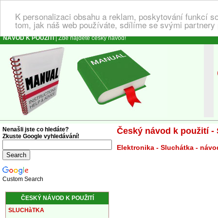
K personalizaci obsahu a reklam, poskytování funkcí s
tom, jak náš web používáte, sdílíme se svými partnery 
NÁVOD K POUŽITÍ
| Zde najdete český návod!
N
Nenašli jste co hledáte?
Český návod k použití -
Zkuste Google vyhledávání!
Elektronika - Sluchátka - náv
Custom Search
ČESKÝ NÁVOD K POUŽITÍ
SLUCHàTKA