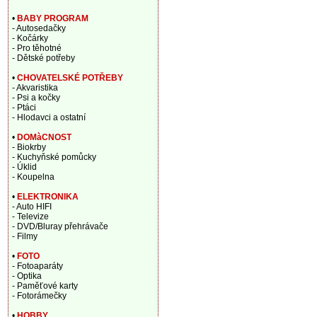
•
BABY PROGRAM
- Autosedačky
- Kočárky
- Pro těhotné
- Dětské potřeby
•
CHOVATELSKÉ POTŘEBY
- Akvaristika
- Psi a kočky
- Ptáci
- Hlodavci a ostatní
•
DOMàCNOST
- Biokrby
- Kuchyňské pomůcky
- Úklid
- Koupelna
•
ELEKTRONIKA
- Auto HIFI
- Televize
- DVD/Bluray přehrávače
- Filmy
•
FOTO
- Fotoaparáty
- Optika
- Paměťové karty
- Fotorámečky
•
HOBBY