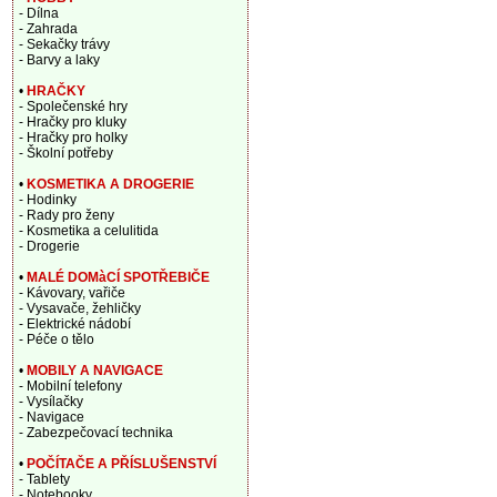
- Dílna
- Zahrada
- Sekačky trávy
- Barvy a laky
•
HRAČKY
- Společenské hry
- Hračky pro kluky
- Hračky pro holky
- Školní potřeby
•
KOSMETIKA A DROGERIE
- Hodinky
- Rady pro ženy
- Kosmetika a celulitida
- Drogerie
•
MALÉ DOMàCÍ SPOTŘEBIČE
- Kávovary, vařiče
- Vysavače, žehličky
- Elektrické nádobí
- Péče o tělo
•
MOBILY A NAVIGACE
- Mobilní telefony
- Vysílačky
- Navigace
- Zabezpečovací technika
•
POČÍTAČE A PŘÍSLUŠENSTVÍ
- Tablety
- Notebooky