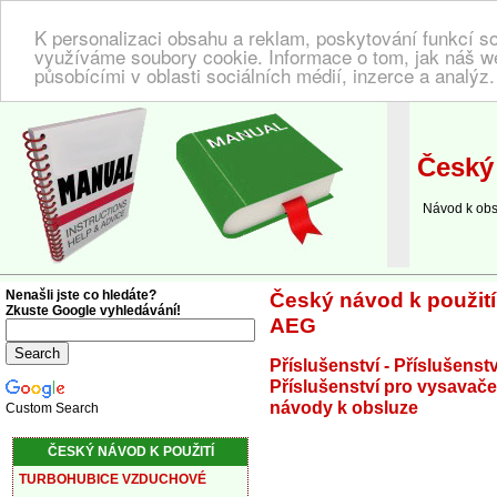
K personalizaci obsahu a reklam, poskytování funkcí so
využíváme soubory cookie. Informace o tom, jak náš w
působícími v oblasti sociálních médií, inzerce a analýz
NÁVOD K POUŽITÍ
| Zde najdete český návod!
Český 
Návod k obslu
Nenašli jste co hledáte?
Český návod k použit
Zkuste Google vyhledávání!
AEG
Příslušenství - Příslušenst
Příslušenství pro vysavač
návody k obsluze
Custom Search
ČESKÝ NÁVOD K POUŽITÍ
TURBOHUBICE VZDUCHOVÉ