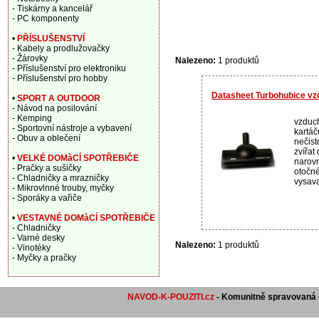
- Tiskárny a kancelář
- PC komponenty
•
PŘÍSLUŠENSTVÍ
- Kabely a prodlužovačky
- Žárovky
Nalezeno:
1 produktů
- Příslušenství pro elektroniku
- Příslušenství pro hobby
Datasheet Turbohubice v
•
SPORT A OUTDOOR
- Návod na posilování
- Kemping
vzduc
- Sportovní nástroje a vybavení
kartáč
- Obuv a oblečení
nečist
zvířat
•
VELKÉ DOMàCÍ SPOTŘEBIČE
narovn
- Pračky a sušičky
otočn
- Chladničky a mrazničky
vysava
- Mikrovlnné trouby, myčky
- Sporáky a vařiče
•
VESTAVNÉ DOMàCÍ SPOTŘEBIČE
- Chladničky
- Varné desky
Nalezeno:
1 produktů
- Vinotéky
- Myčky a pračky
NAVOD-K-POUZITI.cz
- Komunitně spravovaná