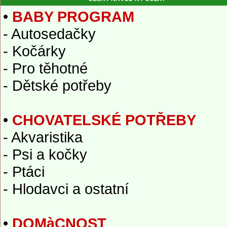
•
BABY PROGRAM
- Autosedačky
- Kočárky
- Pro těhotné
- Dětské potřeby
•
CHOVATELSKÉ POTŘEBY
- Akvaristika
- Psi a kočky
- Ptáci
- Hlodavci a ostatní
•
DOMàCNOST