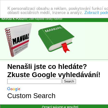
K personalizaci obsahu a reklam, poskytování funkcí s
oblasti sociálních médií, inzerce a analýz.
Zobrazit pod
NÁVOD K POUŽITÍ
| Zde najdete český návod!
Nenašli jste co hledáte?
Zkuste Google vyhledávání!
Custom Search
ČESKÝ NÁVOD K POUŽITÍ