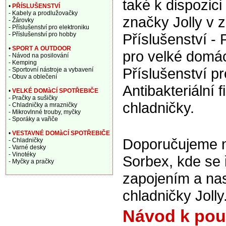
také k dispozic
•
PŘÍSLUŠENSTVÍ
- Kabely a prodlužovačky
značky Jolly v 
- Žárovky
- Příslušenství pro elektroniku
- Příslušenství pro hobby
Příslušenství - 
•
SPORT A OUTDOOR
pro velké domác
- Návod na posilování
- Kemping
Příslušenství pr
- Sportovní nástroje a vybavení
- Obuv a oblečení
Antibakteriální fi
•
VELKÉ DOMàCÍ SPOTŘEBIČE
- Pračky a sušičky
chladničky.
- Chladničky a mrazničky
- Mikrovlnné trouby, myčky
- Sporáky a vařiče
•
VESTAVNÉ DOMàCÍ SPOTŘEBIČE
Doporučujeme nav
- Chladničky
- Varné desky
- Vinotéky
Sorbex, kde se 
- Myčky a pračky
zapojením a nast
chladničky Jolly
Návod k použ