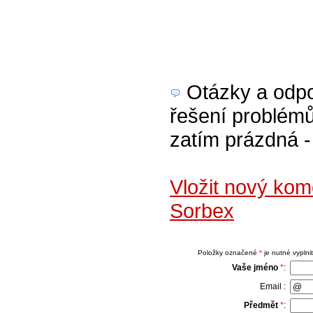
Otázky a odpov
řešení problémů 
zatím prázdná - 
Vložit nový kom
Sorbex
Položky označené
*
je nutné vyplnit
Vaše jméno
*
:
Email :
Předmět
*
: