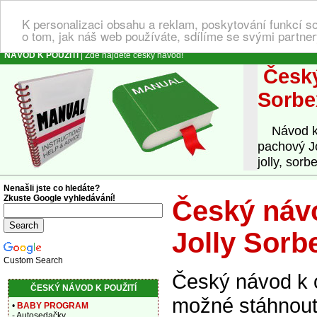
K personalizaci obsahu a reklam, poskytování funkcí s
o tom, jak náš web používáte, sdílíme se svými partner
NÁVOD K POUŽITÍ
| Zde najdete český návod!
Český
Sorbe
Návod k ob
pachový Jo
jolly, sorb
Nenašli jste co hledáte?
Zkuste Google vyhledávání!
Český návo
Jolly Sorb
Custom Search
Český návod k o
ČESKÝ NÁVOD K POUŽITÍ
možné stáhnout 
•
BABY PROGRAM
- Autosedačky