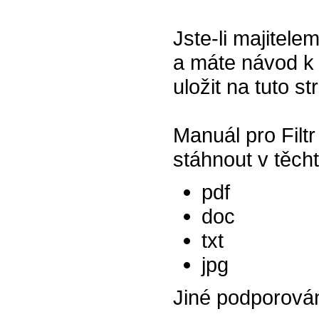
Jste-li majitelem
a máte návod k 
uložit na tuto s
Manuál pro Filt
stáhnout v těch
pdf
doc
txt
jpg
Jiné podporová