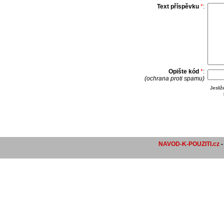
Text příspěvku
*
:
Opište kód
*
:
(ochrana proti spamu)
Jesli
NAVOD-K-POUZITI.cz
-