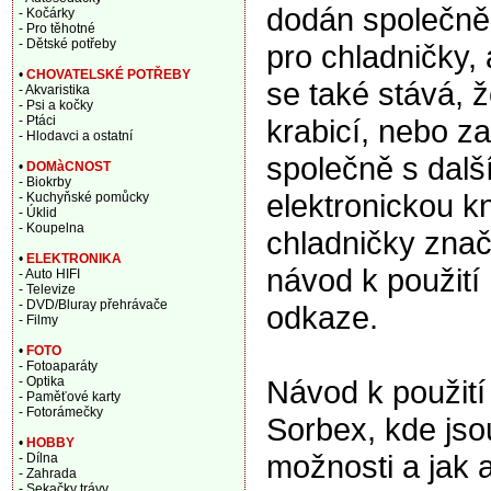
dodán společně 
- Kočárky
- Pro těhotné
- Dětské potřeby
pro chladničky, 
•
CHOVATELSKÉ POTŘEBY
se také stává, 
- Akvaristika
- Psi a kočky
krabicí, nebo za
- Ptáci
- Hlodavci a ostatní
společně s dalš
•
DOMàCNOST
- Biokrby
elektronickou kn
- Kuchyňské pomůcky
- Úklid
- Koupelna
chladničky znač
•
ELEKTRONIKA
návod k použití
- Auto HIFI
- Televize
- DVD/Bluray přehrávače
odkaze.
- Filmy
•
FOTO
- Fotoaparáty
Návod k použití 
- Optika
- Paměťové karty
- Fotorámečky
Sorbex, kde jso
•
HOBBY
možnosti a jak an
- Dílna
- Zahrada
- Sekačky trávy