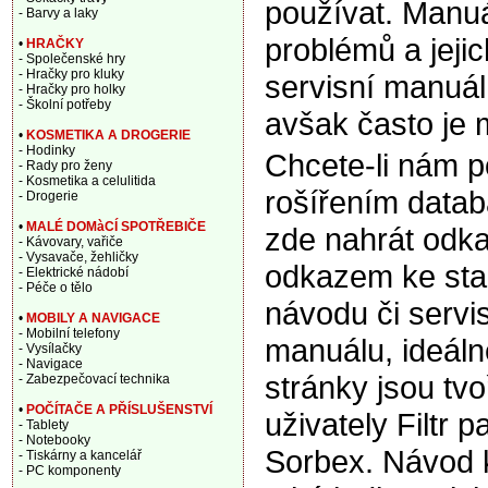
používat. Manuá
- Barvy a laky
problémů a jeji
•
HRAČKY
- Společenské hry
- Hračky pro kluky
servisní manuál,
- Hračky pro holky
- Školní potřeby
avšak často je m
•
KOSMETIKA A DROGERIE
- Hodinky
Chcete-li nám 
- Rady pro ženy
- Kosmetika a celulitida
rošířením data
- Drogerie
•
MALÉ DOMàCÍ SPOTŘEBIČE
zde nahrát odka
- Kávovary, vařiče
- Vysavače, žehličky
odkazem ke sta
- Elektrické nádobí
- Péče o tělo
návodu či servi
•
MOBILY A NAVIGACE
- Mobilní telefony
manuálu, ideáln
- Vysílačky
- Navigace
stránky jsou tv
- Zabezpečovací technika
•
POČÍTAČE A PŘÍSLUŠENSTVÍ
uživately Filtr 
- Tablety
- Notebooky
Sorbex. Návod k
- Tiskárny a kancelář
- PC komponenty