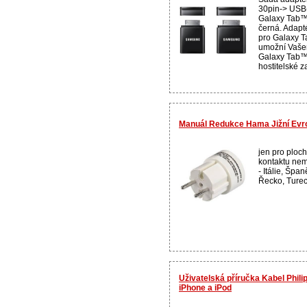
30pin-> USB(
Galaxy Tab™ 
černá. Adapt
pro Galaxy T
umožní Vaš
Galaxy Tab™ 
hostitelské za
Manuál Redukce Hama Jižní Evr
jen pro ploc
kontaktu nem
- Itálie, Špa
Řecko, Tureck
Uživatelská příručka Kabel Phili
iPhone a iPod