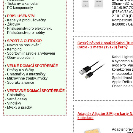
30pin->SD, p
- Tiskárny a kancelář
10.1/8.9/7.7/
- PC komponenty
(P75x0/73x0
2 10.1/7.0 (
•
PŘÍSLUŠENSTVÍ
Kompatibilní
- Kabely a prodlužovačky
(N8000) / Gal
- Žárovky
- Příslušenství pro elektroniku
- Příslušenství pro hobby
•
SPORT A OUTDOOR
Český návod k použití Kabel Tru
- Návod na posilování
Cable - 1 meter (19170) černý
- Kemping
- Sportovní nástroje a vybavení
Kabel Lightn
- Obuv a oblečení
a synchroniz
iPod Pro iPa
•
VELKÉ DOMàCÍ SPOTŘEBIČE
konektorem L
- Pračky a sušičky
v notebooku
- Chladničky a mrazničky
Spolehlivost 
- Mikrovlnné trouby, myčky
Apple Délka 
- Sporáky a vařiče
Obsah balení
•
VESTAVNÉ DOMàCÍ SPOTŘEBIČE
- Chladničky
- Varné desky
- Vinotéky
- Myčky a pračky
Adaptér Aligator SIM pro karty 
k obsluze
Adaptér přev