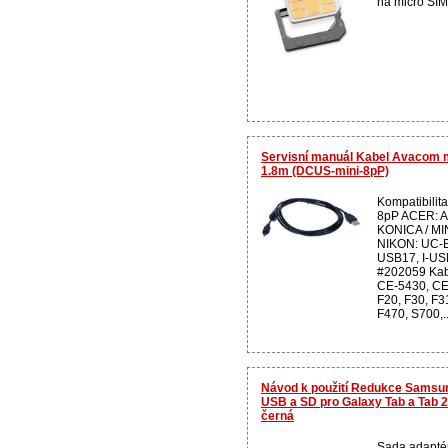
na micro SIM 
Servisní manuál Kabel Avacom m
1.8m (DCUS-mini-8pP)
Kompatibili
8pP ACER: A
KONICA / MI
NIKON: UC-E
USB17, I-U
#202059 Kab
CE-5430, CE
F20, F30, F
F470, S700,..
Návod k použití Redukce Samsu
USB a SD pro Galaxy Tab a Tab
černá
Sada adapté