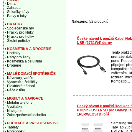
- Dílna
- Zahrada
- Sekačky trávy
- Barvy a laky
Nalezeno:
52 produktů
•
HRAČKY
- Společenské hry
- Hračky pro kluky
- Hračky pro holky
Český návod k použití Kabel No
- Školní potřeby
USB (2731W4) černý
•
KOSMETIKA A DROGERIE
Tento prakti
- Hodinky
přenášet data
- Rady pro ženy
portu. Podpo
- Kosmetika a celulitida
připojení pře
- Drogerie
kompatibilní 
zařízeními, k
•
MALÉ DOMàCÍ SPOTŘEBIČE
rozhraní mic
- Kávovary, vařiče
Kompatibi...
- Vysavače, žehličky
- Elektrické nádobí
- Péče o tělo
•
MOBILY A NAVIGACE
- Mobilní telefony
Český návod k použití Redukc
- Vysílačky
P30pin - USB a SD pro Galaxy Ta
- Navigace
1PLRWEGSTD) bílá
- Zabezpečovací technika
Samsung sad
•
POČÍTAČE A PŘÍSLUŠENSTVÍ
Tab/Tab 2, b
- Tablety
EPL-1PLR, 3
- Notebooky