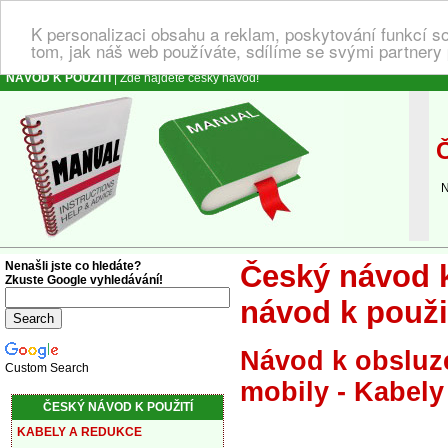
K personalizaci obsahu a reklam, poskytování funkcí s
tom, jak náš web používáte, sdílíme se svými partnery 
NÁVOD K POUŽITÍ
| Zde najdete český návod!
Č
Náv
Nenašli jste co hledáte?
Český návod k
Zkuste Google vyhledávání!
návod k použi
Návod k obsluze
Custom Search
mobily - Kabely
ČESKÝ NÁVOD K POUŽITÍ
KABELY A REDUKCE