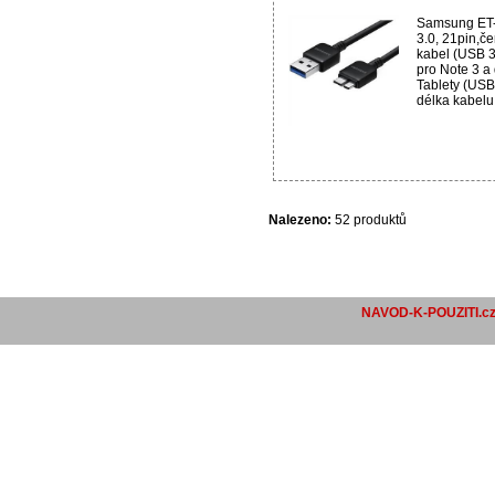
Samsung ET
3.0, 21pin,č
kabel (USB 3.
pro Note 3 a
Tablety (USB
délka kabelu:
Nalezeno:
52 produktů
NAVOD-K-POUZITI.c