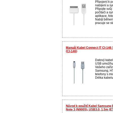
Připojení k 
nabíjení a s
Připojte svů
počítači a s
aplikace, foto
Nabíjí během 
pracuje se st
Manuál Kabel Connect IT CI-1
(CI-146)
Datový kabel
USB umožňuje
Vašeho zaříze
Samsung, HTC
telefony s mi
Délka kabelu
Návod k použití Kabel Samsung
Note 3 (N9005), USB3.0, 1,5m 