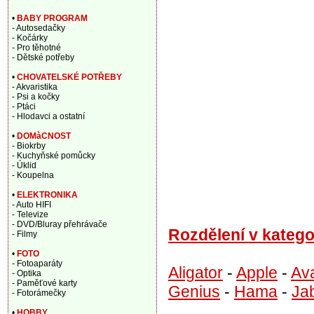
•
BABY PROGRAM
- Autosedačky
- Kočárky
- Pro těhotné
- Dětské potřeby
•
CHOVATELSKÉ POTŘEBY
- Akvaristika
- Psi a kočky
- Ptáci
- Hlodavci a ostatní
•
DOMàCNOST
- Biokrby
- Kuchyňské pomůcky
- Úklid
- Koupelna
•
ELEKTRONIKA
- Auto HIFI
- Televize
- DVD/Bluray přehrávače
Rozdělení v katego
- Filmy
•
FOTO
- Fotoaparáty
Aligator
-
Apple
-
Av
- Optika
- Paměťové karty
Genius
-
Hama
-
Ja
- Fotorámečky
•
HOBBY