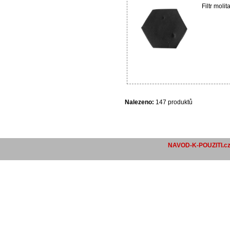
Filtr moli
Nalezeno:
147 produktů
NAVOD-K-POUZITI.c