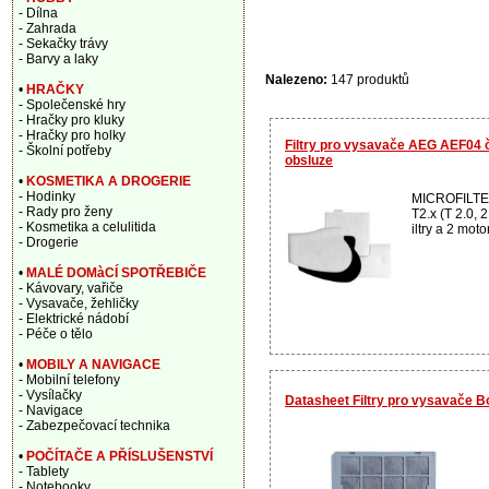
- Dílna
- Zahrada
- Sekačky trávy
- Barvy a laky
Nalezeno:
147 produktů
•
HRAČKY
- Společenské hry
- Hračky pro kluky
- Hračky pro holky
Filtry pro vysavače AEG AEF04 če
- Školní potřeby
obsluze
•
KOSMETIKA A DROGERIE
- Hodinky
MICROFILTE
- Rady pro ženy
T2.x (T 2.0, 
- Kosmetika a celulitida
iltry a 2 motor
- Drogerie
•
MALÉ DOMàCÍ SPOTŘEBIČE
- Kávovary, vařiče
- Vysavače, žehličky
- Elektrické nádobí
- Péče o tělo
•
MOBILY A NAVIGACE
- Mobilní telefony
- Vysílačky
Datasheet Filtry pro vysavače
- Navigace
- Zabezpečovací technika
•
POČÍTAČE A PŘÍSLUŠENSTVÍ
- Tablety
- Notebooky