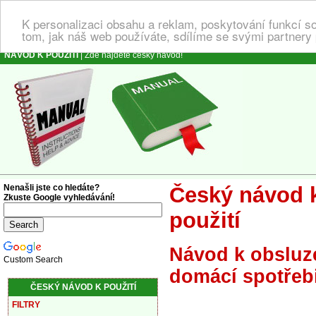
K personalizaci obsahu a reklam, poskytování funkcí s
tom, jak náš web používáte, sdílíme se svými partnery 
NÁVOD K POUŽITÍ
| Zde najdete český návod!
Nenašli jste co hledáte?
Český návod k 
Zkuste Google vyhledávání!
použití
Návod k obsluze
Custom Search
domácí spotřebič
ČESKÝ NÁVOD K POUŽITÍ
FILTRY