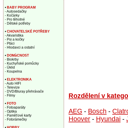
•
BABY PROGRAM
- Autosedačky
- Kočárky
- Pro těhotné
- Dětské potřeby
•
CHOVATELSKÉ POTŘEBY
- Akvaristika
- Psi a kočky
- Ptáci
- Hlodavci a ostatní
•
DOMàCNOST
- Biokrby
- Kuchyňské pomůcky
- Úklid
- Koupelna
•
ELEKTRONIKA
- Auto HIFI
- Televize
- DVD/Bluray přehrávače
Rozdělení v katego
- Filmy
•
FOTO
- Fotoaparáty
AEG
-
Bosch
-
Clatr
- Optika
- Paměťové karty
Hoover
-
Hyundai
-
- Fotorámečky
•
HOBBY