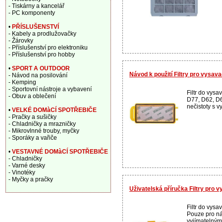
- Tiskárny a kancelář
- PC komponenty
•
PŘÍSLUŠENSTVÍ
- Kabely a prodlužovačky
- Žárovky
- Příslušenství pro elektroniku
- Příslušenství pro hobby
•
SPORT A OUTDOOR
Návod k použití Filtry pro vysa
- Návod na posilování
- Kemping
- Sportovní nástroje a vybavení
Filtr do vys
- Obuv a oblečení
D77, D62, D
nečistoty s vy
•
VELKÉ DOMàCÍ SPOTŘEBIČE
- Pračky a sušičky
- Chladničky a mrazničky
- Mikrovlnné trouby, myčky
- Sporáky a vařiče
•
VESTAVNÉ DOMàCÍ SPOTŘEBIČE
- Chladničky
- Varné desky
- Vinotéky
- Myčky a pračky
Uživatelská příručka Filtry pro
Filtr do vys
Pouze pro ná
vyjímatelným f