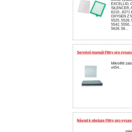
EXCELLIO, 
SILENCER, 
6210...6271
OXYGEN Z 55
5525, 5528, 
5542, 5550..
5628, 56...
Servisní manuál Filtry pro vysa
Mikrofiltr z
x454...
Návod k obsluze Filtry pro vys
mikr