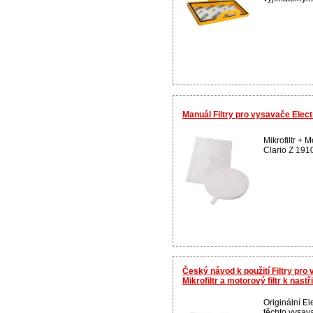
Manuál Filtry pro vysavače Elect
Mikrofiltr + M
Clario Z 1910
Český návod k použití Filtry pro
Mikrofiltr a motorový filtr k nastř
Originální El
těchto vysa