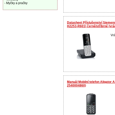
- Myčky a pračky
Datasheet Příslušenství Siemen
H2253-R601) černé/stříbrné (vr
Vrá
Manuál Mobilní telefon Aligator 
2540004860)