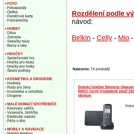
•
FOTO
- Fotoaparáty
Rozdělení podle v
- Optika
- Paměťové karty
návod:
- Fotorámečky
•
HOBBY
- Dílna
Belkin
-
Celly
-
Mio
- Zahrada
- Sekačky trávy
- Barvy a laky
•
HRAČKY
- Společenské hry
- Hračky pro kluky
- Hračky pro holky
Nalezeno:
74 produktů
- Školní potřeby
•
KOSMETIKA A DROGERIE
- Hodinky
Domácí telefon Siemens Gigase
- Rady pro ženy
R601) černý (rozbalené zboží 25
- Kosmetika a celulitida
obsluze
- Drogerie
•
MALÉ DOMàCÍ SPOTŘEBIČE
Vráce
- Kávovary, vařiče
- Vysavače, žehličky
- Elektrické nádobí
- Péče o tělo
•
MOBILY A NAVIGACE
- Mobilní telefony