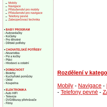
→
Mobily
→
Navigace
→
Příslušenství pro mobily
→
Příslušenství pro navigace
→
Telefony pevné
→
Zabezpečovací technika
•
BABY PROGRAM
- Autosedačky
- Kočárky
- Pro těhotné
- Dětské potřeby
•
CHOVATELSKÉ POTŘEBY
- Akvaristika
- Psi a kočky
- Ptáci
- Hlodavci a ostatní
•
DOMàCNOST
Rozdělení v katego
- Biokrby
- Kuchyňské pomůcky
- Úklid
- Koupelna
Mobily
-
Navigace
-
•
ELEKTRONIKA
-
Telefony pevné
-
Z
- Auto HIFI
- Televize
- DVD/Bluray přehrávače
- Filmy