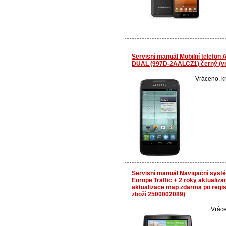
Servisní manuál Mobilní telefo
DUAL (997D-2AALCZ1) černý (vr
Vráceno, kr
Servisní manuál Navigační sys
Europe Traffic + 2 roky aktualiz
aktualizace map zdarma po regis
zboží 2500002089)
Vráce