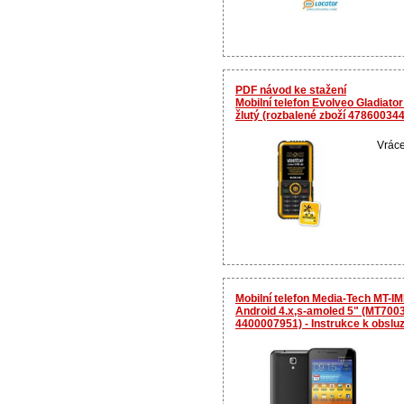
PDF návod ke stažení
Mobilní telefon Evolveo Gladiat
žlutý (rozbalené zboží 47860034
Vráce
Mobilní telefon Media-Tech MT-
Android 4.x,s-amoled 5" (MT7003
4400007951) - Instrukce k obslu