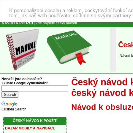
K personalizaci obsahu a reklam, poskytování funkcí s
tom, jak náš web používáte, sdílíme se svými partnery 
NÁVOD K POUŽITÍ
| Zde najdete český návod!
Česk
Návod k o
Nenašli jste co hledáte?
Český návod k
Zkuste Google vyhledávání!
český návod k
Návod k obsluz
Custom Search
ČESKÝ NÁVOD K POUŽITÍ
BAZAR MOBILY A NAVIGACE