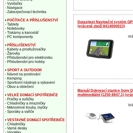
- Vysílačky
- Navigace
- Zabezpečovací technika
•
POČÍTAČE A PŘÍSLUŠENSTVÍ
Datasheet Navigační systém G
- Tablety
(vrácené zboží 8414000023)
- Notebooky
- Tiskárny a kancelář
Vrá
- PC komponenty
•
PŘÍSLUŠENSTVÍ
- Kabely a prodlužovačky
- Žárovky
- Příslušenství pro elektroniku
- Příslušenství pro hobby
•
SPORT A OUTDOOR
- Návod na posilování
- Kemping
- Sportovní nástroje a vybavení
- Obuv a oblečení
Manuál Dokovací stanice Sony 
multimediální (1250-8847.1) (vr
•
VELKÉ DOMàCÍ SPOTŘEBIČE
- Pračky a sušičky
- Chladničky a mrazničky
Vrá
- Mikrovlnné trouby, myčky
- Sporáky a vařiče
•
VESTAVNÉ DOMàCÍ SPOTŘEBIČE
- Chladničky
- Varné desky
- Vinotéky