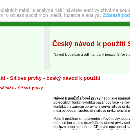
ociálních médií a analýze naší návštěvnosti využíváme soub
i v oblasti sociálních médií, inzerce a analýz.
Zobrazit pod
Český návod k použití 
Návod k obsluze a pdf manuál k použití, Síťové 
tí - Síťové prvky - český návod k použití
čítače - Síťové prvky
Návod k použití síťové prvky
nebo také manuál,
pokročilých funkcí výrobku bazar počítače - síťo
kontakty na záruční opravny a servis síťové prvk
musí být dodán společně s síťové prvky, jenž si p
Máte-li problém s nastavením síťové prvky, popr
nebo se jen chcete dozvědět co síťové prvky umí
obsluze nebo manuál na CD, máte možnost si st