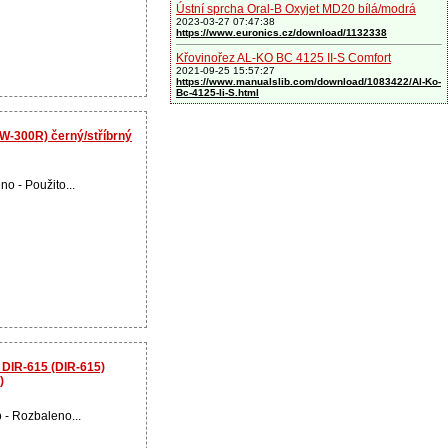
Ústní sprcha Oral-B Oxyjet MD20 bílá/modrá
2023-03-27 07:47:38
https://www.euronics.cz/download/1132338
Křovinořez AL-KO BC 4125 II-S Comfort
2021-09-25 15:57:27
https://www.manualslib.com/download/1083422/Al-Ko-
Bc-4125-Ii-S.html
W-300R) černý/stříbrný
no - Použito...
 DIR-615 (DIR-615)
)
 - Rozbaleno...