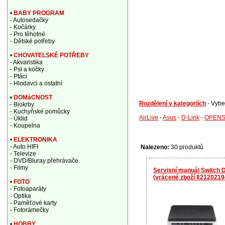
•
BABY PROGRAM
- Autosedačky
- Kočárky
- Pro těhotné
- Dětské potřeby
•
CHOVATELSKÉ POTŘEBY
- Akvaristika
- Psi a kočky
- Ptáci
- Hlodavci a ostatní
•
DOMàCNOST
Rozdělení v kategoriích
- Vybe
- Biokrby
- Kuchyňské pomůcky
AirLive
-
Asus
-
D-Link
-
OPENS
- Úklid
- Koupelna
•
ELEKTRONIKA
- Auto HIFI
Nalezeno:
30 produktů
- Televize
- DVD/Bluray přehrávače
- Filmy
Servisní manuál Switch D
(vrácené zboží 82120219
•
FOTO
- Fotoaparáty
- Optika
- Paměťové karty
- Fotorámečky
•
HOBBY