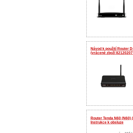
Návod k použití Router D
(vrácené zboží 82120207
Router Tenda N60 (N60) 
Instrukce k obsluze