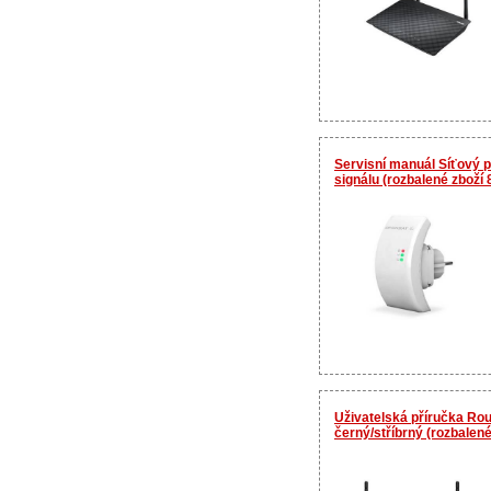
Servisní manuál Síťový 
signálu (rozbalené zboží
Uživatelská příručka Ro
černý/stříbrný (rozbalen