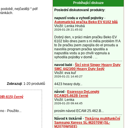
Probíhající diskuze
podobě, nejčastěji *.pdf
Poslední diskutované produkty
:
tránkách.
napustí vodu a vyhodí pojistky
-
Automatická pračka Beko EV 6102 bílá
Vložil: Lenka Hrubá
2026-01-28 21:45:02
Dobrý den, v práci mám pračku Beko EV
6102 bílo dnes jsem s ní měla problém !!! A
to že pračku jsem zapojila do el proudu a
navolila program pračka spustila a
napustila vodu a po chvíli vypnula a
vyhodila pojistky v domě . ...
navod babi
-
Šicí stroj Singer Heavy Duty
SMC 4423/00 Heavy Duty šedý
Vložil: eva kuř
2026-01-21 14:40:27
Zobrazuji
: 1-20 produktů
4423 heavy duty...
návod
-
Espresso DeLonghi
ECAM25.462B černé
DIR-615) černý
Vložil: Lenka
2026-01-20 09:44:45
no - Použito...
prosím návod ECAM 25.462.B...
Návod k tiskárně
-
Tiskárna multifunkční
Samsung Xpress SL-M2070W (SL-
M2070W/SEE)