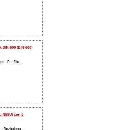
k DIR-600 (DIR-600)
no - Použito...
L-N55U) černý
 - Rozbaleno...