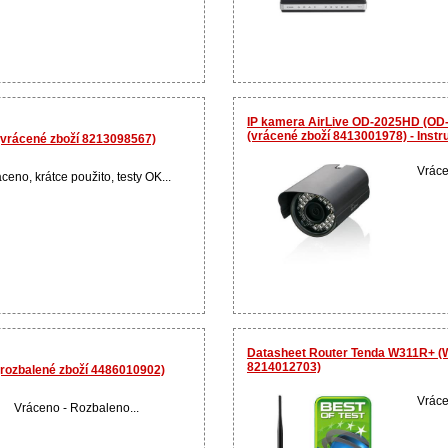
IP kamera AirLive OD-2025HD (OD
(vrácené zboží 8413001978) - Instr
(vrácené zboží 8213098567)
Vráce
ceno, krátce použito, testy OK...
Datasheet Router Tenda W311R+ (W
8214012703)
(rozbalené zboží 4486010902)
Vráce
Vráceno - Rozbaleno...