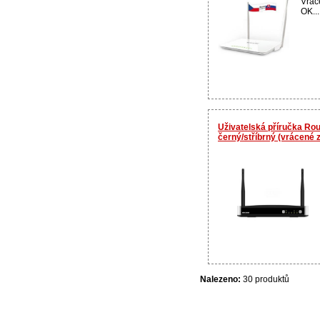
Vráce
OK...
Uživatelská příručka Ro
černý/stříbrný (vrácené 
Nalezeno:
30 produktů