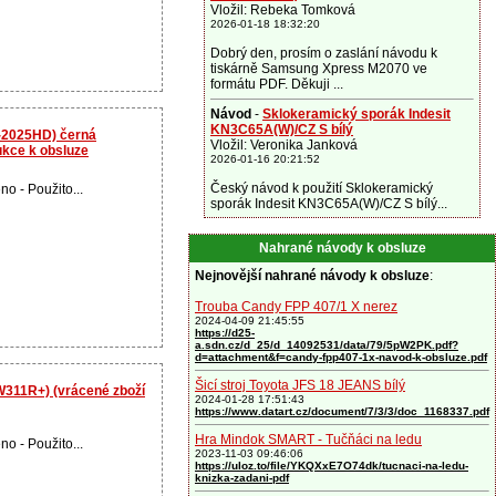
Vložil: Rebeka Tomková
2026-01-18 18:32:20
Dobrý den, prosím o zaslání návodu k
tiskárně Samsung Xpress M2070 ve
formátu PDF. Děkuji ...
Návod
-
Sklokeramický sporák Indesit
KN3C65A(W)/CZ S bílý
-2025HD) černá
Vložil: Veronika Janková
ukce k obsluze
2026-01-16 20:21:52
Český návod k použití Sklokeramický
no - Použito...
sporák Indesit KN3C65A(W)/CZ S bílý...
Nahrané návody k obsluze
Nejnovější nahrané návody k obsluze
:
Trouba Candy FPP 407/1 X nerez
2024-04-09 21:45:55
https://d25-
a.sdn.cz/d_25/d_14092531/data/79/5pW2PK.pdf?
d=attachment&f=candy-fpp407-1x-navod-k-obsluze.pdf
Šicí stroj Toyota JFS 18 JEANS bílý
311R+) (vrácené zboží
2024-01-28 17:51:43
https://www.datart.cz/document/7/3/3/doc_1168337.pdf
Hra Mindok SMART - Tučňáci na ledu
no - Použito...
2023-11-03 09:46:06
https://uloz.to/file/YKQXxE7O74dk/tucnaci-na-ledu-
knizka-zadani-pdf