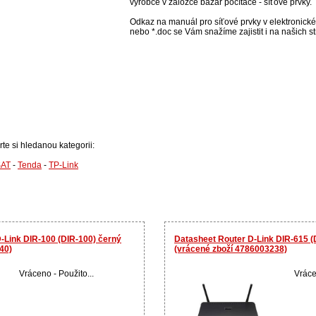
výrobce v záložce bazar počítače - síťové prvky.
Odkaz na manuál pro síťové prvky v elektronické 
nebo *.doc se Vám snažíme zajistit i na našich s
rte si hledanou kategorii:
AT
-
Tenda
-
TP-Link
-Link DIR-100 (DIR-100) černý
Datasheet Router D-Link DIR-615 (
40)
(vrácené zboží 4786003238)
Vráceno - Použito...
Vráce