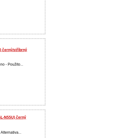
 černý/stříbrný
no - Použito...
SL-N55U) černý
Alternativa...