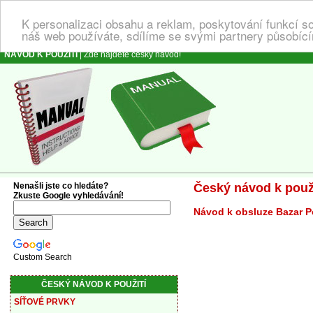
K personalizaci obsahu a reklam, poskytování funkcí s
náš web používáte, sdílíme se svými partnery působícím
NÁVOD K POUŽITÍ
| Zde najdete český návod!
Nenašli jste co hledáte?
Český návod k použi
Zkuste Google vyhledávání!
Návod k obsluze Bazar Po
Custom Search
ČESKÝ NÁVOD K POUŽITÍ
SÍŤOVÉ PRVKY