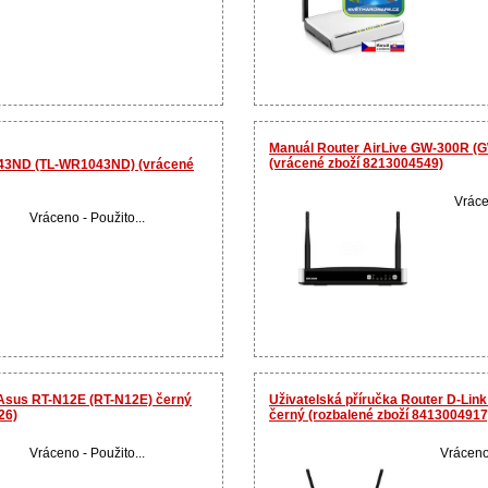
Manuál Router AirLive GW-300R (G
(vrácené zboží 8213004549)
043ND (TL-WR1043ND) (vrácené
Vráce
Vráceno - Použito...
 Asus RT-N12E (RT-N12E) černý
Uživatelská příručka Router D-Link
26)
černý (rozbalené zboží 8413004917
Vráceno - Použito...
Vráceno