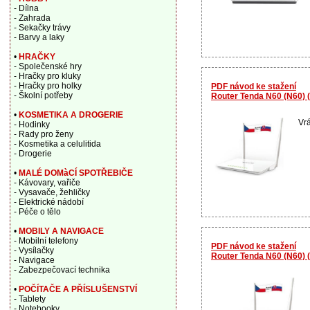
- Dílna
- Zahrada
- Sekačky trávy
- Barvy a laky
•
HRAČKY
- Společenské hry
- Hračky pro kluky
- Hračky pro holky
PDF návod ke stažení
- Školní potřeby
Router Tenda N60 (N60) 
•
KOSMETIKA A DROGERIE
Vrá
- Hodinky
- Rady pro ženy
- Kosmetika a celulitida
- Drogerie
•
MALÉ DOMàCÍ SPOTŘEBIČE
- Kávovary, vařiče
- Vysavače, žehličky
- Elektrické nádobí
- Péče o tělo
•
MOBILY A NAVIGACE
- Mobilní telefony
PDF návod ke stažení
- Vysílačky
Router Tenda N60 (N60) 
- Navigace
- Zabezpečovací technika
•
POČÍTAČE A PŘÍSLUŠENSTVÍ
- Tablety
- Notebooky