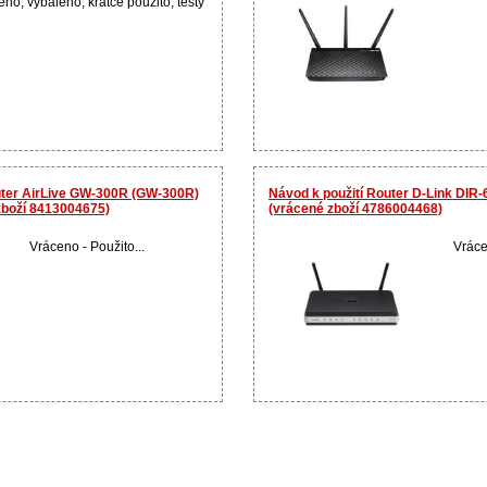
no, vybaleno, krátce použito, testy
uter AirLive GW-300R (GW-300R)
Návod k použití Router D-Link DIR-
zboží 8413004675)
(vrácené zboží 4786004468)
Vráceno - Použito...
Vráce