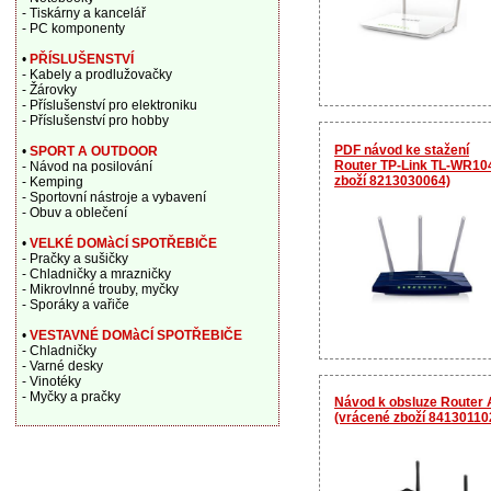
- Tiskárny a kancelář
- PC komponenty
•
PŘÍSLUŠENSTVÍ
- Kabely a prodlužovačky
- Žárovky
- Příslušenství pro elektroniku
- Příslušenství pro hobby
PDF návod ke stažení
•
SPORT A OUTDOOR
Router TP-Link TL-WR1
- Návod na posilování
zboží 8213030064)
- Kemping
- Sportovní nástroje a vybavení
- Obuv a oblečení
•
VELKÉ DOMàCÍ SPOTŘEBIČE
- Pračky a sušičky
- Chladničky a mrazničky
- Mikrovlnné trouby, myčky
- Sporáky a vařiče
•
VESTAVNÉ DOMàCÍ SPOTŘEBIČE
- Chladničky
- Varné desky
- Vinotéky
- Myčky a pračky
Návod k obsluze Router
(vrácené zboží 84130110