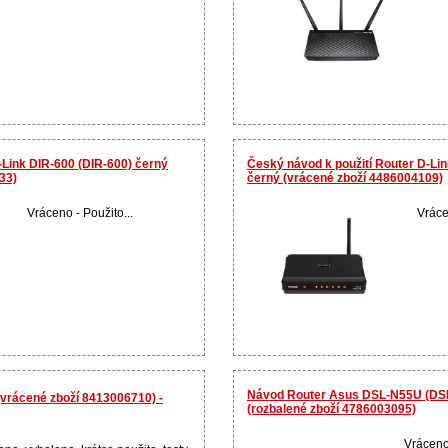
-Link DIR-600 (DIR-600) černý
Český návod k použití Router D-Lin
33)
černý (vrácené zboží 4486004109)
Vráceno - Použito...
Vráce
Návod Router Asus DSL-N55U (DS
(vrácené zboží 8413006710) -
(rozbalené zboží 4786003095)
Vráceno