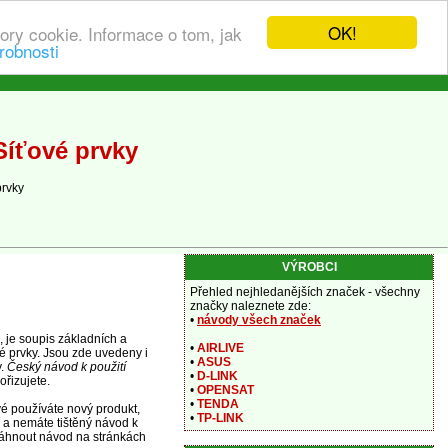
OK!
ory cookie. Informace o tom, jak
robnosti
Síťové prvky
prvky
VÝROBCI
Přehled nejhledanějších značek - všechny
značky naleznete zde:
•
návody všech značek
 je soupis základních a
•
AIRLIVE
vé prvky. Jsou zde uvedeny i
•
ASUS
y.
Český návod k použití
•
D-LINK
ořizujete.
•
OPENSAT
•
TENDA
vé používáte nový produkt,
•
TP-LINK
 a nemáte tištěný návod k
áhnout návod na stránkách