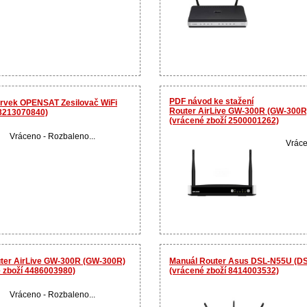
PDF návod ke stažení
prvek OPENSAT Zesilovač WiFi
Router AirLive GW-300R (GW-300R)
 8213070840)
(vrácené zboží 2500001262)
Vráceno - Rozbaleno...
Vráce
uter AirLive GW-300R (GW-300R)
Manuál Router Asus DSL-N55U (D
é zboží 4486003980)
(vrácené zboží 8414003532)
Vráceno - Rozbaleno...