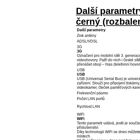
Další paramet
černý (rozbale
Další parametry
Zisk antény
ADSL/VDSL
3G
3G
Označení pro mobilní sítě 3. generac
videohovory. Patří do nich i české s
přenášet obojí – hlas (telefonní hovor
USB
USB
USB (Universal Serial Bus) je univerz
zařízení. Slouží pro připojení tiskárny
videokamer, čteček paměťových karet
Frekvenční pásmo
Počet LAN portů
Rychlost LAN
WiFi
WiFi
Tento parametr udává, jestli je součást
příslušenství.
Díky technologii WiFi se dnes můžete 
místech.