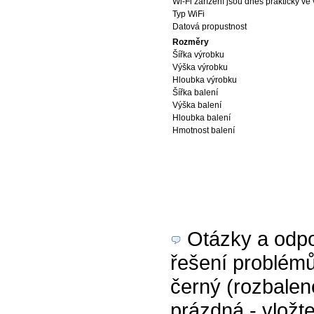
Wi-Fi zařízení jsou dnes prakticky ve
Typ WiFi
Datová propustnost
Rozměry
Šířka výrobku
Výška výrobku
Hloubka výrobku
Šířka balení
Výška balení
Hloubka balení
Hmotnost balení
Otázky a odpov
řešení problém
černý (rozbalen
prázdná - vložte