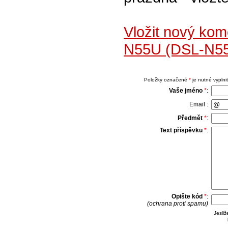
Vložit nový ko
N55U (DSL-N55U
Položky označené
*
je nutné vyplnit
Vaše jméno
*
:
Email :
Předmět
*
:
Text příspěvku
*
:
Opište kód
*
:
(ochrana proti spamu)
Jesli