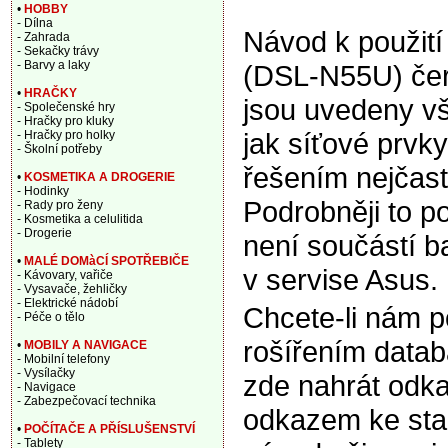
•
HOBBY
- Dílna
Návod k použit
- Zahrada
- Sekačky trávy
- Barvy a laky
(DSL-N55U) čer
•
HRAČKY
jsou uvedeny vš
- Společenské hry
- Hračky pro kluky
jak síťové prvk
- Hračky pro holky
- Školní potřeby
řešením nejčast
•
KOSMETIKA A DROGERIE
- Hodinky
Podrobněji to p
- Rady pro ženy
- Kosmetika a celulitida
- Drogerie
není součástí b
•
MALÉ DOMàCÍ SPOTŘEBIČE
v servise Asus.
- Kávovary, vařiče
- Vysavače, žehličky
- Elektrické nádobí
Chcete-li nám 
- Péče o tělo
rošířením data
•
MOBILY A NAVIGACE
- Mobilní telefony
- Vysílačky
zde nahrát odka
- Navigace
- Zabezpečovací technika
odkazem ke sta
•
POČÍTAČE A PŘÍSLUŠENSTVÍ
- Tablety