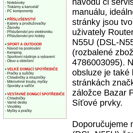
návodu či servi
- Notebooky
- Tiskárny a kancelář
manuálu, ideáln
- PC komponenty
stránky jsou tv
•
PŘÍSLUŠENSTVÍ
- Kabely a prodlužovačky
- Žárovky
uživately Route
- Příslušenství pro elektroniku
- Příslušenství pro hobby
N55U (DSL-N55
•
SPORT A OUTDOOR
- Návod na posilování
(rozbalené zbož
- Kemping
- Sportovní nástroje a vybavení
4786003095). 
- Obuv a oblečení
•
VELKÉ DOMàCÍ SPOTŘEBIČE
obsluze je také 
- Pračky a sušičky
- Chladničky a mrazničky
stránkách znač
- Mikrovlnné trouby, myčky
- Sporáky a vařiče
záložce Bazar P
•
VESTAVNÉ DOMàCÍ SPOTŘEBIČE
- Chladničky
Síťové prvky.
- Varné desky
- Vinotéky
- Myčky a pračky
Doporučujeme n