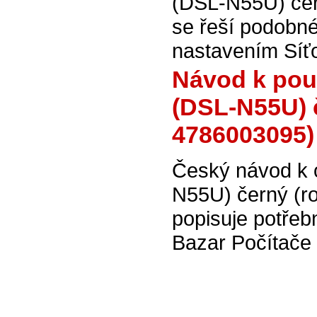
(DSL-N55U) čer
se řeší podobné
nastavením Síť
Návod k pou
(DSL-N55U) č
4786003095)
Český návod k 
N55U) černý (r
popisuje potřeb
Bazar Počítače 