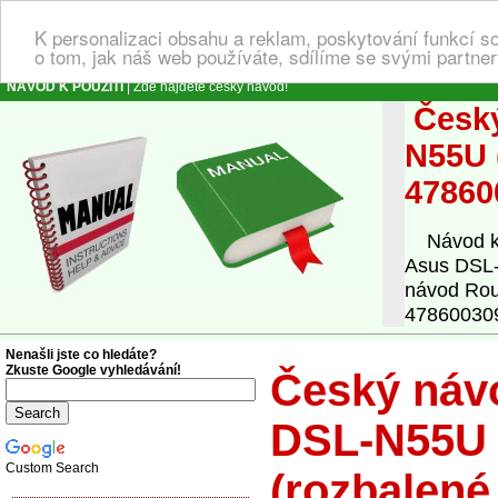
K personalizaci obsahu a reklam, poskytování funkcí s
o tom, jak náš web používáte, sdílíme se svými partner
NÁVOD K POUŽITÍ
| Zde najdete český návod!
Český
N55U 
47860
Návod k o
Asus DSL-
návod Rou
4786003095
Nenašli jste co hledáte?
Zkuste Google vyhledávání!
Český návo
DSL-N55U 
Custom Search
(rozbalené