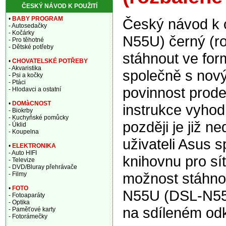
ČESKÝ NÁVOD K POUŽITÍ
•
BABY PROGRAM
Český návod k 
- Autosedačky
- Kočárky
N55U) černý (r
- Pro těhotné
- Dětské potřeby
stáhnout ve for
•
CHOVATELSKÉ POTŘEBY
- Akvaristika
společně s nový
- Psi a kočky
- Ptáci
povinnost prode
- Hlodavci a ostatní
•
DOMàCNOST
instrukce vyhod
- Biokrby
- Kuchyňské pomůcky
později je již n
- Úklid
- Koupelna
uživateli Asus 
•
ELEKTRONIKA
- Auto HIFI
knihovnu pro sí
- Televize
- DVD/Bluray přehrávače
možnost stáhno
- Filmy
•
FOTO
N55U (DSL-N55U
- Fotoaparáty
- Optika
na sdíleném od
- Paměťové karty
- Fotorámečky