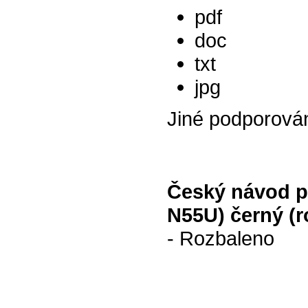
pdf
doc
txt
jpg
Jiné podporová
Český návod p
N55U) černý (r
- Rozbaleno