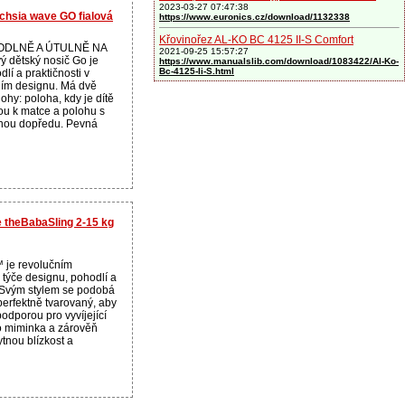
2023-03-27 07:47:38
chsia wave GO fialová
https://www.euronics.cz/download/1132338
Křovinořez AL-KO BC 4125 II-S Comfort
ODLNĚ A ÚTULNĚ NA
2021-09-25 15:57:27
dětský nosič Go je
https://www.manualslib.com/download/1083422/Al-Ko-
Bc-4125-Ii-S.html
lí a praktičnosti v
ním designu. Má dvě
ohy: poloha, kdy je dítě
ou k matce a polohu s
enou dopředu. Pevná
e theBabaSling 2-15 kg
 je revolučním
týče designu, pohodlí a
 Svým stylem se podobá
 perfektně tvarovaný, aby
odporou pro vyvíjející
 miminka a zárověň
tnou blízkost a