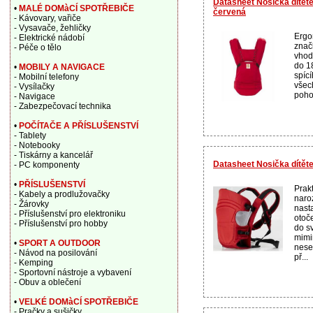
Datasheet Nosička dítěte
•
MALÉ DOMàCÍ SPOTŘEBIČE
červená
- Kávovary, vařiče
- Vysavače, žehličky
Ergo
- Elektrické nádobí
znač
- Péče o tělo
vhod
do 18
•
MOBILY A NAVIGACE
spící
- Mobilní telefony
všec
- Vysílačky
poho
- Navigace
- Zabezpečovací technika
•
POČÍTAČE A PŘÍSLUŠENSTVÍ
- Tablety
- Notebooky
- Tiskárny a kancelář
Datasheet Nosička dítět
- PC komponenty
•
PŘÍSLUŠENSTVÍ
Prakt
- Kabely a prodlužovačky
naro
- Žárovky
nasta
- Příslušenství pro elektroniku
otoč
- Příslušenství pro hobby
do s
mimi
•
SPORT A OUTDOOR
nese
- Návod na posilování
př...
- Kemping
- Sportovní nástroje a vybavení
- Obuv a oblečení
•
VELKÉ DOMàCÍ SPOTŘEBIČE
- Pračky a sušičky