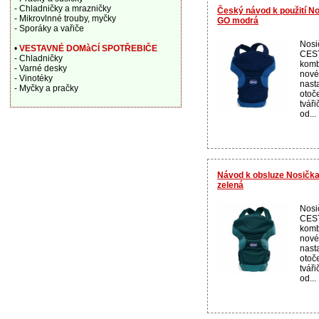
- Chladničky a mrazničky
Český návod k použití N
- Mikrovlnné trouby, myčky
GO modrá
- Sporáky a vařiče
Nos
•
VESTAVNÉ DOMàCÍ SPOTŘEBIČE
CEST
- Chladničky
komb
- Varné desky
nové
- Vinotéky
nasta
- Myčky a pračky
otoč
tvář
od...
Návod k obsluze Nosička
zelená
Nos
CEST
komb
nové
nasta
otoč
tvář
od...