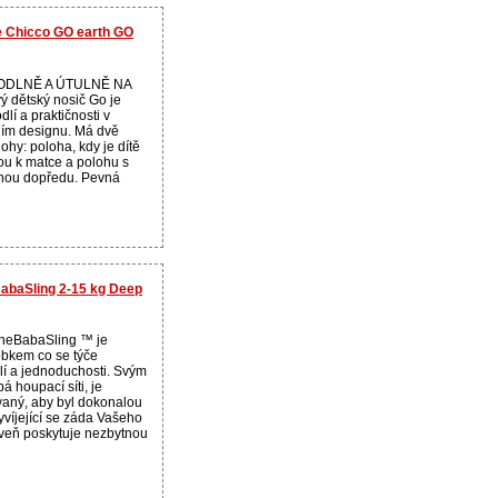
te Chicco GO earth GO
ODLNĚ A ÚTULNĚ NA
dětský nosič Go je
lí a praktičnosti v
ním designu. Má dvě
ohy: poloha, kdy je dítě
ou k matce a polohu s
enou dopředu. Pevná
BabaSling 2-15 kg Deep
 theBabaSling ™ je
obkem co se týče
lí a jednoduchosti. Svým
á houpací síti, je
vaný, aby byl dokonalou
víjející se záda Vašeho
veň poskytuje nezbytnou