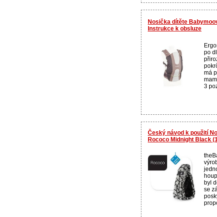
Nosička dítěte Babymoov
Instrukce k obsluze
Ergo
po d
přir
pokr
má p
mami
3 poz
Český návod k použití No
Rococo Midnight Black (
theB
výro
jedn
houpa
byl 
se z
posk
propo