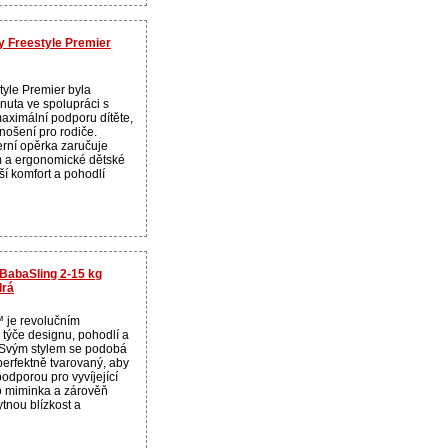
y Freestyle Premier
tyle Premier byla
nuta ve spolupráci s
aximální podporu dítěte,
nošení pro rodiče.
rní opěrka zaručuje
m a ergonomické dětské
ší komfort a pohodlí
eBabaSling 2-15 kg
drá
 je revolučním
týče designu, pohodlí a
 Svým stylem se podobá
 perfektně tvarovaný, aby
odporou pro vyvíjející
 miminka a zárověň
tnou blízkost a