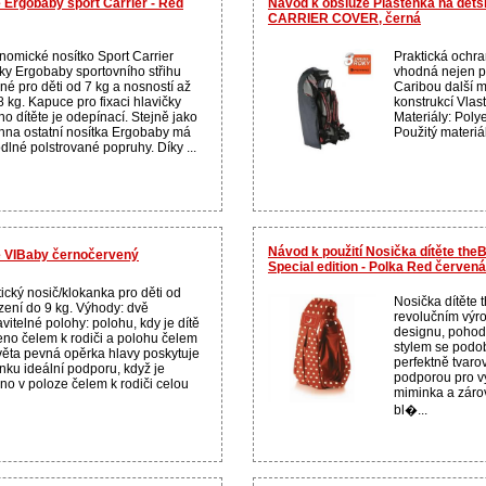
 Ergobaby sport Carrier - Red
Návod k obsluze Pláštěnka na děts
CARRIER COVER, černá
nomické nosítko Sport Carrier
Praktická ochran
ky Ergobaby sportovního střihu
vhodná nejen p
né pro děti od 7 kg a nosností až
Caribou další 
 kg. Kapuce pro fixaci hlavičky
konstrukcí Vlas
ho dítěte je odepínací. Stejně jako
Materiály: Poly
hna ostatní nosítka Ergobaby má
Použitý materiál
dlné polstrované popruhy. Díky ...
Návod k použití Nosička dítěte the
e VIBaby černočervený
Special edition - Polka Red červená
ický nosič/klokanka pro děti od
Nosička dítěte
zení do 9 kg. Výhody: dvě
revolučním výr
vitelné polohy: polohu, kdy je dítě
designu, pohod
eno čelem k rodiči a polohu čelem
stylem se podob
věta pevná opěrka hlavy poskytuje
perfektně tvaro
nku ideální podporu, když je
podporou pro vy
no v poloze čelem k rodiči celou
miminka a záro
bl�...