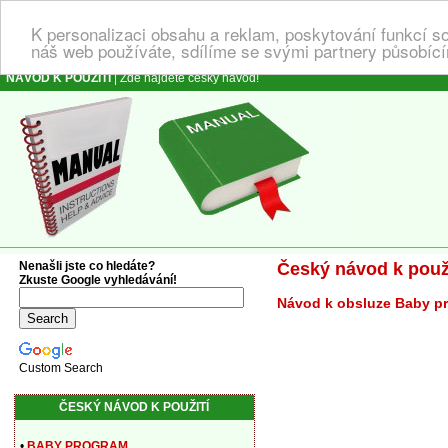
K personalizaci obsahu a reklam, poskytování funkcí s
náš web používáte, sdílíme se svými partnery působícím
NÁVOD K POUŽITÍ
| Zde najdete český návod!
Nenašli jste co hledáte?
Český návod k použi
Zkuste Google vyhledávání!
Návod k obsluze Baby p
Custom Search
ČESKÝ NÁVOD K POUŽITÍ
•
BABY PROGRAM