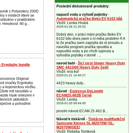
Poslední diskutované produkty
:
avník z Polyesteru 200D
napustí vodu a vyhodí pojistky
-
ny v místech které se
Automatická pračka Beko EV 6102 bílá
Dodáváno v praktickém
Vložil: Lenka Hrubá
: Hmotnost: 90 g...
2026-01-28 21:45:02
Dobrý den, v práci mám pračku Beko EV
6102 bílo dnes jsem s ní měla problém !!! A
to že pračku jsem zapojila do el proudu a
navolila program pračka spustila a
napustila vodu a po chvíli vypnula a
vyhodila pojistky v domě . ...
navod babi
-
Šicí stroj Singer Heavy Duty
te Ergobaby bundle
SMC 4423/00 Heavy Duty šedý
Vložil: eva kuř
2026-01-21 14:40:27
vorozence Original
“ od značky Ergobaby
4423 heavy duty...
o a kojeneckou vložku.
žete mít neustále u
návod
-
Espresso DeLonghi
nejste nijak omezeni v
ECAM25.462B černé
enních aktivitách.
Vložil: Lenka
ezpečné a pohodlné
2026-01-20 09:44:45
prosím návod ECAM 25.462.B...
Návod k tiskárně
-
Tiskárna multifunkční
Samsung Xpress SL-M2070W (SL-
M2070W/SEE)
Vložil: Rebeka Tomková