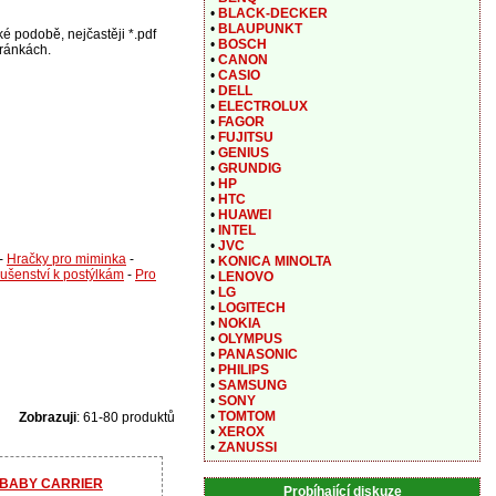
•
BLACK-DECKER
•
BLAUPUNKT
é podobě, nejčastěji *.pdf
•
BOSCH
tránkách.
•
CANON
•
CASIO
•
DELL
•
ELECTROLUX
•
FAGOR
•
FUJITSU
•
GENIUS
•
GRUNDIG
•
HP
•
HTC
•
HUAWEI
•
INTEL
•
JVC
-
Hračky pro miminka
-
•
KONICA MINOLTA
lušenství k postýlkám
-
Pro
•
LENOVO
•
LG
•
LOGITECH
•
NOKIA
•
OLYMPUS
•
PANASONIC
•
PHILIPS
•
SAMSUNG
•
SONY
•
TOMTOM
Zobrazuji
: 61-80 produktů
•
XEROX
•
ZANUSSI
no BABY CARRIER
Probíhající diskuze