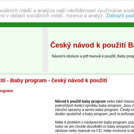
ociálních médií a analýze naší návštěvnosti využíváme soub
i v oblasti sociálních médií, inzerce a analýz.
Zobrazit pod
Český návod k použití 
Návod k obsluze a pdf manuál k použití, Baby pro
tí - Baby program - český návod k použití
rogram
Návod k použití baby program
nebo také manuál
pokročilých funkcí výrobku baby program. Jsou z
záruční opravny a servis baby program.
Český ná
dodán společně s baby program, jenž si pořizuje
Máte-li problém s nastavením baby program, pop
nebo se jen chcete dozvědět co baby program um
obsluze nebo manuál na CD, máte možnost si st