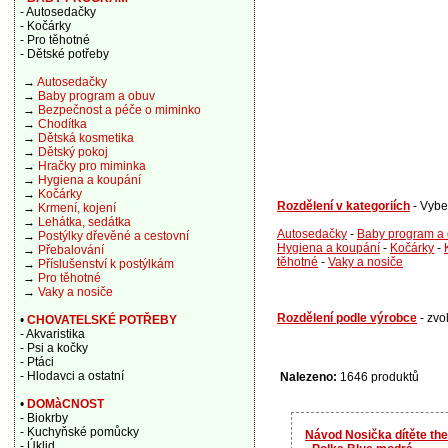
- Autosedačky
- Kočárky
- Pro těhotné
- Dětské potřeby
→
Autosedačky
→
Baby program a obuv
→
Bezpečnost a péče o miminko
→
Chodítka
→
Dětská kosmetika
→
Dětský pokoj
→
Hračky pro miminka
→
Hygiena a koupání
→
Kočárky
Rozdělení v kategoriích
- Vybe
→
Krmení, kojení
→
Lehátka, sedátka
Autosedačky
-
Baby program a
→
Postýlky dřevěné a cestovní
Hygiena a koupání
-
Kočárky
-
→
Přebalování
těhotné
-
Vaky a nosiče
→
Příslušenství k postýlkám
→
Pro těhotné
→
Vaky a nosiče
Rozdělení podle výrobce
- zvo
•
CHOVATELSKÉ POTŘEBY
- Akvaristika
- Psi a kočky
- Ptáci
- Hlodavci a ostatní
Nalezeno:
1646 produktů
•
DOMàCNOST
- Biokrby
- Kuchyňské pomůcky
Návod Nosička dítěte the
- Úklid