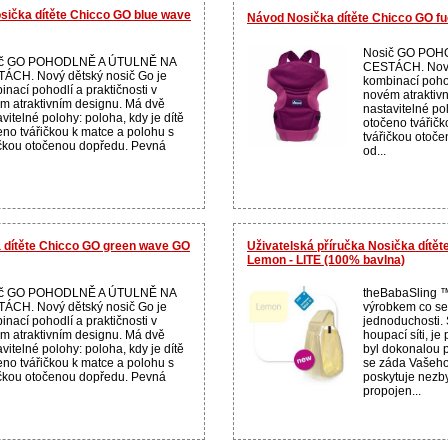
osička dítěte Chicco GO blue wave
Návod Nosička dítěte Chicco GO fu
Nosič GO POH
ič GO POHODLNĚ A ÚTULNĚ NA
CESTÁCH. Nový 
ÁCH. Nový dětský nosič Go je
kombinací pohod
inací pohodlí a praktičnosti v
novém atraktiv
m atraktivním designu. Má dvě
nastavitelné pol
vitelné polohy: poloha, kdy je dítě
otočeno tvářičk
eno tvářičkou k matce a polohu s
tvářičkou otoč
ičkou otočenou dopředu. Pevná
od...
 dítěte Chicco GO green wave GO
Uživatelská příručka Nosička dítět
Lemon - LITE (100% bavlna)
ič GO POHODLNĚ A ÚTULNĚ NA
theBabaSling ™
ÁCH. Nový dětský nosič Go je
výrobkem co se 
inací pohodlí a praktičnosti v
jednoduchosti.
m atraktivním designu. Má dvě
houpací síti, je
vitelné polohy: poloha, kdy je dítě
byl dokonalou p
eno tvářičkou k matce a polohu s
se záda Vašeho
ičkou otočenou dopředu. Pevná
poskytuje nezby
propojen...