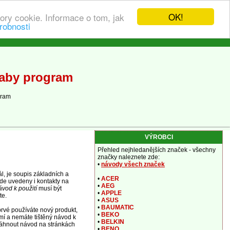
OK!
ory cookie. Informace o tom, jak
robnosti
Baby program
gram
VÝROBCI
Přehled nejhledanějších značek - všechny
značky naleznete zde:
•
návody všech značek
, je soupis základních a
•
ACER
de uvedeny i kontakty na
•
AEG
vod k použití
musí být
•
APPLE
te.
•
ASUS
•
BAUMATIC
rvé používáte nový produkt,
•
BEKO
í a nemáte tištěný návod k
•
BELKIN
áhnout návod na stránkách
•
BENQ