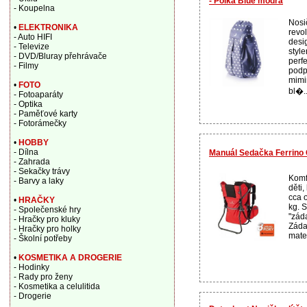
- Polka Blue modrá
- Koupelna
Nosi
•
ELEKTRONIKA
revo
- Auto HIFI
desi
- Televize
style
- DVD/Bluray přehrávače
perf
- Filmy
podp
mimi
•
FOTO
bl�..
- Fotoaparáty
- Optika
- Paměťové karty
- Fotorámečky
•
HOBBY
- Dílna
Manuál Sedačka Ferrin
- Zahrada
- Sekačky trávy
Komf
- Barvy a laky
děti
cca 
•
HRAČKY
kg. 
- Společenské hry
"záda
- Hračky pro kluky
Záda
- Hračky pro holky
mater
- Školní potřeby
•
KOSMETIKA A DROGERIE
- Hodinky
- Rady pro ženy
- Kosmetika a celulitida
- Drogerie