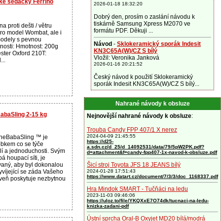
ké sedačky Ferrino
2026-01-18 18:32:20
Dobrý den, prosím o zaslání návodu k
tiskárně Samsung Xpress M2070 ve
a proti dešti / větru
formátu PDF. Děkuji ...
ro model Wombat, ale i
modely s pevnou
Návod
-
Sklokeramický sporák Indesit
tnosti: Hmotnost: 200g
KN3C65A(W)/CZ S bílý
ester Oxford 210T:
Vložil: Veronika Janková
...
2026-01-16 20:21:52
Český návod k použití Sklokeramický
sporák Indesit KN3C65A(W)/CZ S bílý...
Nahrané návody k obsluze
BabaSling 2-15 kg
Nejnovější nahrané návody k obsluze
:
Trouba Candy FPP 407/1 X nerez
2024-04-09 21:45:55
 theBabaSling ™ je
https://d25-
obkem co se týče
a.sdn.cz/d_25/d_14092531/data/79/5pW2PK.pdf?
lí a jednoduchosti. Svým
d=attachment&f=candy-fpp407-1x-navod-k-obsluze.pdf
á houpací síti, je
vaný, aby byl dokonalou
Šicí stroj Toyota JFS 18 JEANS bílý
víjející se záda Vašeho
2024-01-28 17:51:43
https://www.datart.cz/document/7/3/3/doc_1168337.pdf
veň poskytuje nezbytnou
Hra Mindok SMART - Tučňáci na ledu
2023-11-03 09:46:06
https://uloz.to/file/YKQXxE7O74dk/tucnaci-na-ledu-
knizka-zadani-pdf
Ústní sprcha Oral-B Oxyjet MD20 bílá/modrá