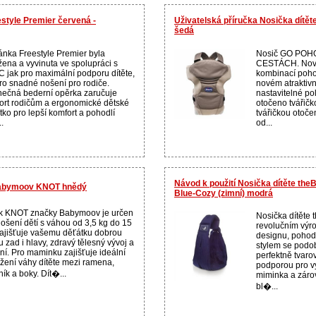
style Premier červená -
Uživatelská příručka Nosička dítě
šedá
ánka Freestyle Premier byla
Nosič GO POH
žena a vyvinuta ve spolupráci s
CESTÁCH. Nový 
 jak pro maximální podporu dítěte,
kombinací pohod
pro snadné nošení pro rodiče.
novém atraktiv
nečná bederní opěrka zaručuje
nastavitelné pol
ort rodičům a ergonomické dětské
otočeno tvářičk
tko pro lepší komfort a pohodlí
tvářičkou otoč
..
od...
Návod k použití Nosička dítěte the
Babymoov KNOT hnědý
Blue-Cozy (zimní) modrá
k KNOT značky Babymoov je určen
Nosička dítěte
nošení dětí s váhou od 3,5 kg do 15
revolučním výr
Zajišťuje vašemu děťátku dobrou
designu, pohod
 zad i hlavy, zdravý tělesný vývoj a
stylem se podob
ní. Pro maminku zajišťuje ideální
perfektně tvaro
ožení váhy dítěte mezi ramena,
podporou pro vy
ík a boky. Dít�...
miminka a záro
bl�...