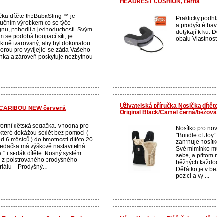
HEADREST CUSHION, černá
čka dítěte theBabaSling ™ je
Praktický podhl
lučním výrobkem co se týče
a prodyšné bavl
gnu, pohodlí a jednoduchosti. Svým
dotýkají krku. 
m se podobá houpací síti, je
obalu Vlastnosti
ektně tvarovaný, aby byl dokonalou
orou pro vyvíjející se záda Vašeho
nka a zároveň poskytuje nezbytnou
.
Uživatelská příručka Nosička dítě
o CARIBOU NEW červená
Original Black/Camel černá/béžová
ortní dětská sedačka. Vhodná pro
Nosítko pro no
, které dokážou sedět bez pomoci (
"Bundle of Joy
od 6 měsíců ) do hmotnosti dítěte 20
zahrnuje nosítk
Sedačka má výškově nastavitelná
Své miminko mů
 " i sedák dítěte. Nosný systém :
sebe, a přitom 
 z polstrovaného prodyšného
běžných každod
iálu – Prodyšný...
Děťátko je v b
pozici a vy ...