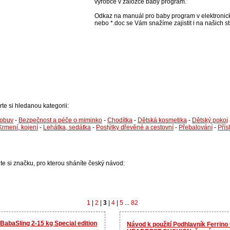
výrobce v záložce baby program.
Odkaz na manuál pro baby program v elektronick
nebo *.doc se Vám snažíme zajistit i na našich s
rte si hledanou kategorii:
 obuv
-
Bezpečnost a péče o miminko
-
Chodítka
-
Dětská kosmetika
-
Dětský pokoj
Krmení, kojení
-
Lehátka, sedátka
-
Postýlky dřevěné a cestovní
-
Přebalování
-
Přís
lte si značku, pro kterou sháníte český návod:
1
|
2
|
3
|
4
|
5
...
82
BabaSling 2-15 kg Special edition
Návod k použití Podhlavník Ferri