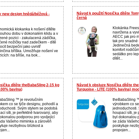
Návod k použití Nosička dítěte Tom
 new design hnědá/béžová -
černá
Klokánka Frees
nomická klokanka k nošení dítěte
navržena a vyvi
louhou dobu v dokonalém klidu a v
AECC jak pro m
ozené pozici - zakulacená zádíčka,
tak pro snadné 
čené nožičky nad zadečkem - dítě
Jedinečná bede
ocit bezpeční jako uvnitř
komfort rodičů
nčina bříška. Umožňuje nošení ve
sedátko pro lep
icích: na břiše, na bok...
dítět...
sička dítěte theBabaSling 2-15 kg
Návod k obsluze Nosička dítěte th
100% bavlna)
Turquoise - LITE (100% bavlna) mo
abaSling ™ je revolučním
theBabaSling ™
bkem co se týče designu, pohodlí a
výrobkem co se 
oduchosti. Svým stylem se podobá
jednoduchosti.
cí síti, je perfektně tvarovaný, aby
houpací síti, je
dokonalou podporou pro vyvíjející
byl dokonalou p
áda Vašeho miminka a zárověň
se záda Vašeho
ytuje nezbytnou blízkost a
poskytuje nezby
jen...
propojen...