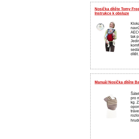
Nosička dítěte Tomy Free
Instrukce k obsluze
Klok
navr
AECC
tak 
Jedi
komf
sedá
dítět.
Manuál Nosička dítěte 
Šáte
pro 
kg. 
oporu
tráve
rozl
hrudn