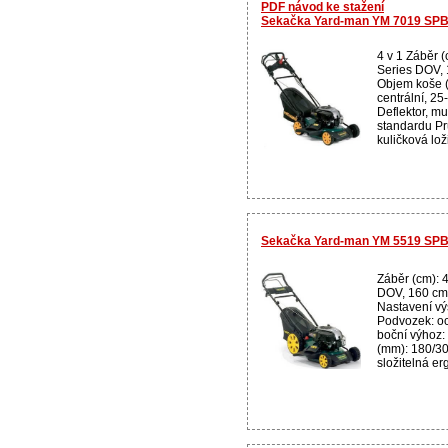
PDF návod ke stažení
Sekačka Yard-man YM 7019 SP
4 v 1 Záběr 
Series DOV, 
Objem koše (
centrální, 2
Deflektor, mu
standardu Pr
kuličková loži
Sekačka Yard-man YM 5519 SPBH
Záběr (cm): 
DOV, 160 cm3
Nastavení vý
Podvozek: oc
boční výhoz:
(mm): 180/30
složitelná erg