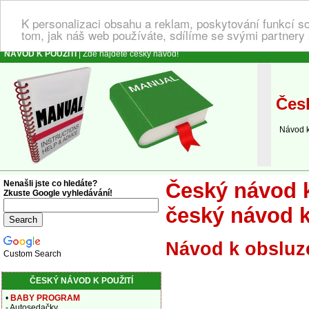
K personalizaci obsahu a reklam, poskytování funkcí s
tom, jak náš web používáte, sdílíme se svými partnery 
NÁVOD K POUŽITÍ
| Zde najdete český návod!
Česk
Návod k o
Nenašli jste co hledáte?
Český návod k
Zkuste Google vyhledávání!
český návod k
Návod k obsluz
Custom Search
ČESKÝ NÁVOD K POUŽITÍ
•
BABY PROGRAM
- Autosedačky