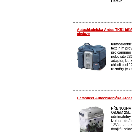
Detekč...
Autochladnička Ardes TK51 bílá/
obsluze
termoelektric
textilním pro
pro camping
nebo sítě 23
adaptér, lze 
chladí pod 1
rozměry (v x 
Datasheet Autochladnička Ardes
PŘENOSNÁ 
OBJEM 25L. fo
odnímatelný k
izolace Ideá
12V do autoz
dvojitá izol