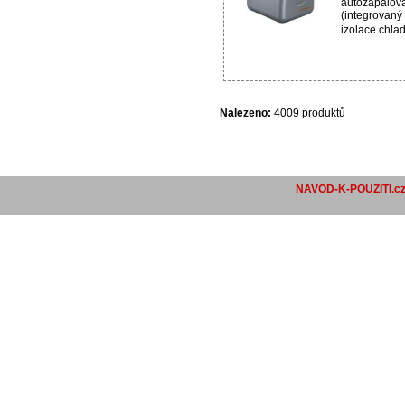
autozapalová
(integrovaný 
izolace chla
Nalezeno:
4009 produktů
NAVOD-K-POUZITI.c