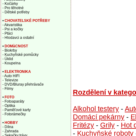
- Kočárky
- Pro těhotné
- Dětské potřeby
•
CHOVATELSKÉ POTŘEBY
- Akvaristika
- Psi a kočky
- Ptáci
- Hlodavci a ostatní
•
DOMàCNOST
- Biokrby
- Kuchyňské pomůcky
- Úklid
- Koupelna
•
ELEKTRONIKA
- Auto HIFI
- Televize
- DVD/Bluray přehrávače
- Filmy
Rozdělení v katego
•
FOTO
- Fotoaparáty
- Optika
Alkohol testery
-
Aut
- Paměťové karty
- Fotorámečky
Domácí pekárny
-
E
•
HOBBY
Fritézy
-
Grily
-
Hot 
- Dílna
- Zahrada
-
Kuchyňské roboty
- Sekačky trávy