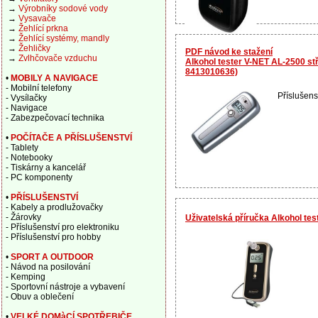
→
Výrobníky sodové vody
→
Vysavače
→
Žehlící prkna
→
Žehlící systémy, mandly
→
Žehličky
PDF návod ke stažení
→
Zvlhčovače vzduchu
Alkohol tester V-NET AL-2500 stř
8413010636)
•
MOBILY A NAVIGACE
- Mobilní telefony
Příslušens
- Vysílačky
- Navigace
- Zabezpečovací technika
•
POČÍTAČE A PŘÍSLUŠENSTVÍ
- Tablety
- Notebooky
- Tiskárny a kancelář
- PC komponenty
•
PŘÍSLUŠENSTVÍ
- Kabely a prodlužovačky
- Žárovky
Uživatelská příručka Alkohol te
- Příslušenství pro elektroniku
- Příslušenství pro hobby
•
SPORT A OUTDOOR
- Návod na posilování
- Kemping
- Sportovní nástroje a vybavení
- Obuv a oblečení
•
VELKÉ DOMàCÍ SPOTŘEBIČE