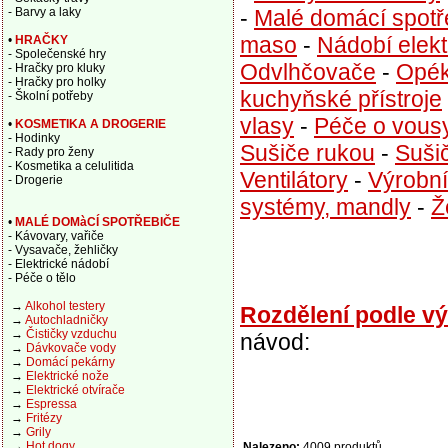
-
Malé domácí spotř
- Barvy a laky
maso
-
Nádobí elekt
•
HRAČKY
- Společenské hry
Odvlhčovače
-
Opék
- Hračky pro kluky
- Hračky pro holky
kuchyňské přístroje
- Školní potřeby
vlasy
-
Péče o vous
•
KOSMETIKA A DROGERIE
- Hodinky
Sušiče rukou
-
Suši
- Rady pro ženy
- Kosmetika a celulitida
Ventilátory
-
Výrobn
- Drogerie
systémy, mandly
-
Ž
•
MALÉ DOMàCÍ SPOTŘEBIČE
- Kávovary, vařiče
- Vysavače, žehličky
- Elektrické nádobí
- Péče o tělo
→
Alkohol testery
Rozdělení podle v
→
Autochladničky
→
Čističky vzduchu
návod:
→
Dávkovače vody
→
Domácí pekárny
→
Elektrické nože
→
Elektrické otvírače
→
Espressa
→
Fritézy
→
Grily
→
Hot dogy
Nalezeno:
4009 produktů