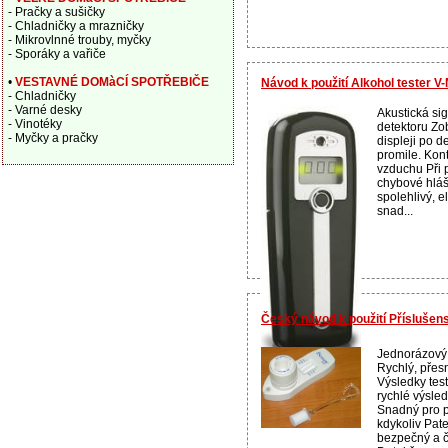
- Pračky a sušičky
- Chladničky a mrazničky
- Mikrovlnné trouby, myčky
- Sporáky a vařiče
•
VESTAVNÉ DOMàCÍ SPOTŘEBIČE
Návod k použití Alkohol tester 
- Chladničky
- Varné desky
Akustická sig
- Vinotéky
detektoru Zo
- Myčky a pračky
displeji po d
promile. Kon
vzduchu Při 
chybové hláš
spolehlivý, e
snad...
Český návod k použití Příslušens
Jednorázový 
Rychlý, přes
Výsledky tes
rychlé výsl
Snadný pro p
kdykoliv Pat
bezpečný a č