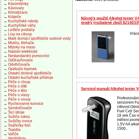
→
Kávomlýnky
→
Kávovary
→
Klimatizace
→
Kráječe
Návod k použití Alkohol tester V-
→
Kuchyňské roboty
modrý (rozbalené zboží 8214033
→
Kuchyňské váhy
→
Leštiče podlahy
Vráce
→
Lisy na citrusy
→
Malé domácí spotřebiče sodové vody
→
Mixéry, šlehače
→
Mlýnky na maso
→
Nádobí elektrické
→
Nestandardní pomocníci
→
Odšťavňovače
→
Odvlhčovače
→
Opékače topinek
→
Ostatní drobné spotřebiče
→
Ostatní kuchyňské přístroje
→
Péče o chrup
→
Péče o dítě
Servisní manuál Alkohol tester 
→
Péče o tělo
→
Péče o vlasy
Profesionáln
→
Péče o vousy
senzorem Fue
→
Rychlovarné konvice
citlivost Odo
→
Sendvičovače
Fuel Cell Se
→
Šicí stroje
18 sek Čas r
→
Sušiče rukou
měření promi
→
Sušičky ovoce
1,5V AA alkal
→
Svářečky folií
1500...
→
Topidla
→
Vařiče
→
Ventilátory