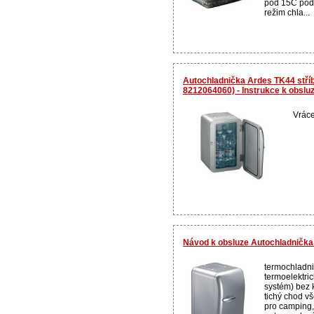
pod 15C pod 
režim chla...
Autochladnička Ardes TK44 stříb
8212064060) - Instrukce k obslu
Vráce
Návod k obsluze Autochladnička
termochladni
termoelektri
systém) bez 
tichý chod vš
pro camping,