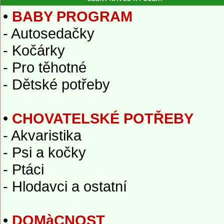
•
BABY PROGRAM
- Autosedačky
- Kočárky
- Pro těhotné
- Dětské potřeby
•
CHOVATELSKÉ POTŘEBY
- Akvaristika
- Psi a kočky
- Ptáci
- Hlodavci a ostatní
•
DOMàCNOST