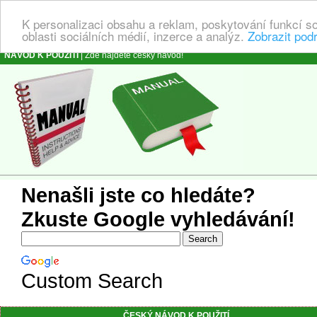
K personalizaci obsahu a reklam, poskytování funkcí s
oblasti sociálních médií, inzerce a analýz.
Zobrazit pod
NÁVOD K POUŽITÍ
| Zde najdete český návod!
Nenašli jste co hledáte?
Zkuste Google vyhledávání!
Custom Search
ČESKÝ NÁVOD K POUŽITÍ