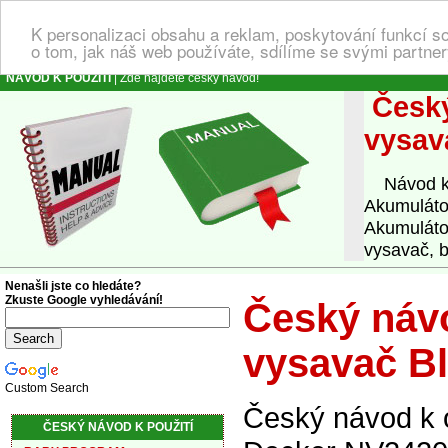
K personalizaci obsahu a reklam, poskytování funkcí s
o tom, jak náš web používáte, sdílíme se svými partner
NÁVOD K POUŽITÍ
| Zde najdete český návod!
Český
vysav
Návod k o
Akumuláto
Akumuláto
vysavač, 
Nenašli jste co hledáte?
Zkuste Google vyhledávání!
Český návo
vysavač Bl
Custom Search
Český návod k 
ČESKÝ NÁVOD K POUŽITÍ