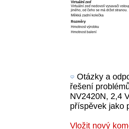
Virtuální zeď
Virtuální zeď nedovolí vysavači vstou
jiného, od čeho se má držet stranou.
Měkká zadní kolečka
Rozměry
Hmotnost výrobku
Hmotnost balení
Otázky a odpov
řešení problém
NV2420N, 2,4 V 
příspěvek jako 
Vložit nový ko