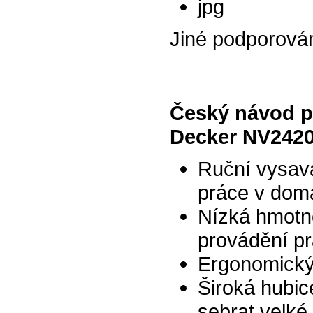
jpg
Jiné podporová
Český návod p
Decker NV2420
Ruční vysava
práce v dom
Nízká hmotno
provádění pr
Ergonomický 
Široká hubi
sebrat velké 