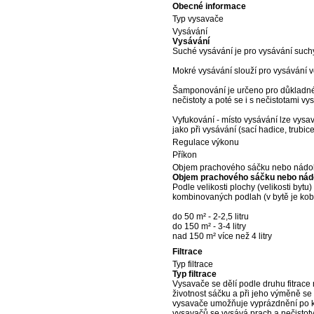
Obecné informace
Typ vysavače
Vysávání
Vysávání
Suché vysávání je pro vysávání such
Mokré vysávání slouží pro vysávání v
Šamponování je určeno pro důkladné č
nečistoty a poté se i s nečistotami vys
Vyfukování - místo vysávání lze vysav
jako při vysávání (sací hadice, trubice
Regulace výkonu
Příkon
Objem prachového sáčku nebo nádo
Objem prachového sáčku nebo ná
Podle velikosti plochy (velikosti bytu
kombinovaných podlah (v bytě je kober
do 50 m² - 2-2,5 litru
do 150 m² - 3-4 litry
nad 150 m² více než 4 litry
Filtrace
Typ filtrace
Typ filtrace
Vysavače se dělí podle druhu fitrac
životnost sáčku a při jeho výměně s
vysavače umožňuje vyprázdnění po k
vysavačů se vysává prach a nečistoty