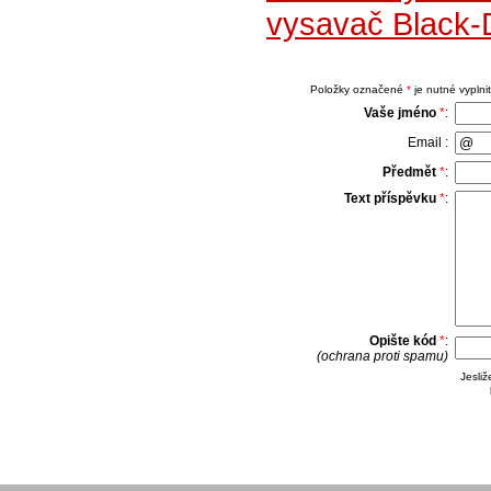
vysavač Black-
Položky označené
*
je nutné vyplnit
Vaše jméno
*
:
Email :
Předmět
*
:
Text příspěvku
*
:
Opište kód
*
:
(ochrana proti spamu)
Jesli