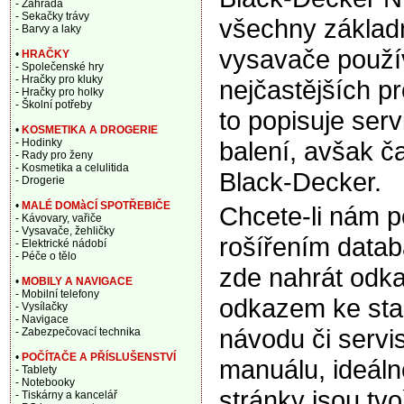
- Zahrada
- Sekačky trávy
všechny základn
- Barvy a laky
vysavače použí
•
HRAČKY
- Společenské hry
- Hračky pro kluky
nejčastějších p
- Hračky pro holky
- Školní potřeby
to popisuje ser
•
KOSMETIKA A DROGERIE
balení, avšak ča
- Hodinky
- Rady pro ženy
- Kosmetika a celulitida
Black-Decker.
- Drogerie
•
MALÉ DOMàCÍ SPOTŘEBIČE
Chcete-li nám 
- Kávovary, vařiče
- Vysavače, žehličky
rošířením data
- Elektrické nádobí
- Péče o tělo
zde nahrát odka
•
MOBILY A NAVIGACE
- Mobilní telefony
odkazem ke sta
- Vysílačky
- Navigace
návodu či servi
- Zabezpečovací technika
•
POČÍTAČE A PŘÍSLUŠENSTVÍ
manuálu, ideáln
- Tablety
- Notebooky
stránky jsou tv
- Tiskárny a kancelář