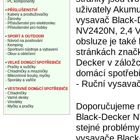
- PC komponenty
uživately Akumu
•
PŘÍSLUŠENSTVÍ
- Kabely a prodlužovačky
vysavač Black-
- Žárovky
- Příslušenství pro elektroniku
- Příslušenství pro hobby
NV2420N, 2,4 V
•
SPORT A OUTDOOR
obsluze je také 
- Návod na posilování
- Kemping
stránkách znač
- Sportovní nástroje a vybavení
- Obuv a oblečení
Decker v zálož
•
VELKÉ DOMàCÍ SPOTŘEBIČE
- Pračky a sušičky
domácí spotřeb
- Chladničky a mrazničky
- Mikrovlnné trouby, myčky
- Sporáky a vařiče
- Ruční vysava
•
VESTAVNÉ DOMàCÍ SPOTŘEBIČE
- Chladničky
- Varné desky
- Vinotéky
Doporučujeme n
- Myčky a pračky
Black-Decker NV
stejné problém
vysavače Black