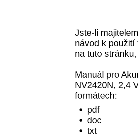
Jste-li majitel
návod k použití 
na tuto stránku,
Manuál pro Aku
NV2420N, 2,4 V 
formátech:
pdf
doc
txt