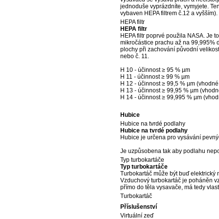
jednoduše vyprázdníte, vymyjete. Ten
vybaven HEPA filtrem č.12 a vyšším).
HEPA filtr
HEPA filtr
HEPA filtr poprvé použila NASA. Je to s
mikročástice prachu až na 99,995% dl
plochy při zachování původní velikost f
nebo č. 11.
H 10 - účinnost ≥ 95 % µm
H 11 - účinnost ≥ 99 % µm
H 12 - účinnost ≥ 99,5 % µm (vhodné 
H 13 - účinnost ≥ 99,95 % µm (vhodné
H 14 - účinnost ≥ 99,995 % µm (vhodn
Hubice
Hubice na tvrdé podlahy
Hubice na tvrdé podlahy
Hubice je určena pro vysávání pevnýc
Je uzpůsobena tak aby podlahu nepo
Typ turbokartáče
Typ turbokartáče
Turbokartáč může být buď elektrický
Vzduchový turbokartáč je poháněn vzd
přímo do těla vysavače, má tedy vlastn
Turbokartáč
Příslušenství
Virtuální zeď