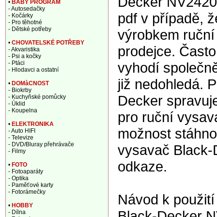
Decker NV2420N
•
BABY PROGRAM
- Autosedačky
pdf v případě, 
- Kočárky
- Pro těhotné
- Dětské potřeby
výrobkem ruční 
•
CHOVATELSKÉ POTŘEBY
prodejce. Často
- Akvaristika
- Psi a kočky
vyhodí společně
- Ptáci
- Hlodavci a ostatní
již nedohledá. P
•
DOMàCNOST
- Biokrby
Decker spravuj
- Kuchyňské pomůcky
- Úklid
- Koupelna
pro ruční vysa
•
ELEKTRONIKA
možnost stáhno
- Auto HIFI
- Televize
- DVD/Bluray přehrávače
vysavač Black-
- Filmy
odkaze.
•
FOTO
- Fotoaparáty
- Optika
- Paměťové karty
- Fotorámečky
Návod k použití
•
HOBBY
Black-Decker N
- Dílna