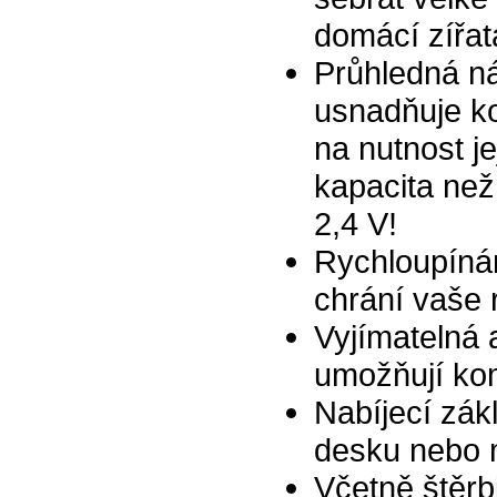
domácí zířat
Průhledná ná
usnadňuje ko
na nutnost j
kapacita než
2,4 V!
Rychloupínán
chrání vaše 
Vyjímatelná 
umožňují kom
Nabíjecí zák
desku nebo 
Včetně štěrb