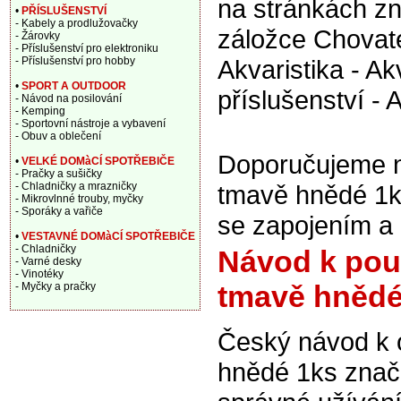
na stránkách z
•
PŘÍSLUŠENSTVÍ
- Kabely a prodlužovačky
záložce Chovate
- Žárovky
- Příslušenství pro elektroniku
- Příslušenství pro hobby
Akvaristika - Ak
•
SPORT A OUTDOOR
příslušenství - 
- Návod na posilování
- Kemping
- Sportovní nástroje a vybavení
- Obuv a oblečení
Doporučujeme na
•
VELKÉ DOMàCÍ SPOTŘEBIČE
- Pračky a sušičky
- Chladničky a mrazničky
tmavě hnědé 1ks
- Mikrovlnné trouby, myčky
- Sporáky a vařiče
se zapojením a
•
VESTAVNÉ DOMàCÍ SPOTŘEBIČE
- Chladničky
Návod k použ
- Varné desky
- Vinotéky
tmavě hnědé
- Myčky a pračky
Český návod k 
hnědé 1ks znač