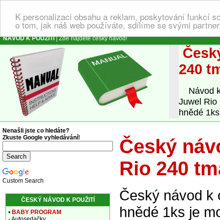
K personalizaci obsahu a reklam, poskytování funkcí s
o tom, jak náš web používáte, sdílíme se svými partner
NÁVOD K POUŽITÍ
| Zde najdete český návod!
Český
240 t
Návod k o
Juwel Rio
hnědé 1ks,
Nenašli jste co hledáte?
Zkuste Google vyhledávání!
Český návo
Rio 240 tm
Custom Search
Český návod k 
ČESKÝ NÁVOD K POUŽITÍ
hnědé 1ks je mo
•
BABY PROGRAM
- Autosedačky