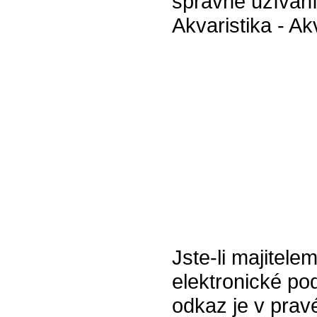
správné užívání
Akvaristika - Ak
Jste-li majitele
elektronické pod
odkaz je v prav