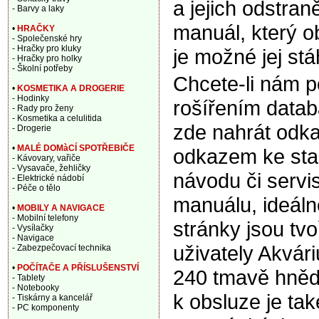
a jejich odstran
- Barvy a laky
manuál, který o
•
HRAČKY
- Společenské hry
- Hračky pro kluky
je možné jej stá
- Hračky pro holky
- Školní potřeby
Chcete-li nám 
•
KOSMETIKA A DROGERIE
- Hodinky
rošířením data
- Rady pro ženy
- Kosmetika a celulitida
zde nahrát odka
- Drogerie
•
MALÉ DOMàCÍ SPOTŘEBIČE
odkazem ke sta
- Kávovary, vařiče
- Vysavače, žehličky
návodu či servi
- Elektrické nádobí
- Péče o tělo
manuálu, ideáln
•
MOBILY A NAVIGACE
- Mobilní telefony
stránky jsou tv
- Vysílačky
- Navigace
uživately Akvár
- Zabezpečovací technika
•
POČÍTAČE A PŘÍSLUŠENSTVÍ
240 tmavě hněd
- Tablety
- Notebooky
k obsluze je tak
- Tiskárny a kancelář
- PC komponenty