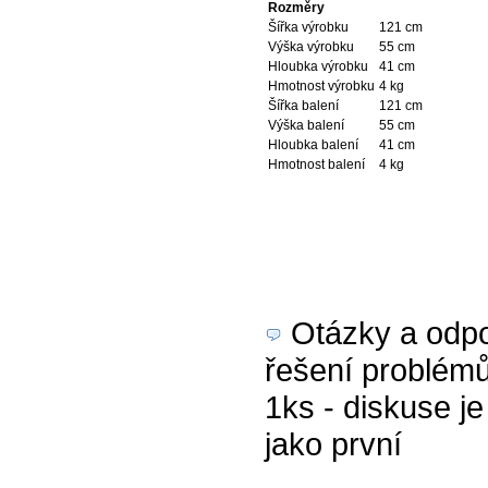
Rozměry
Šířka výrobku
121 cm
Výška výrobku
55 cm
Hloubka výrobku
41 cm
Hmotnost výrobku
4 kg
Šířka balení
121 cm
Výška balení
55 cm
Hloubka balení
41 cm
Hmotnost balení
4 kg
Otázky a odpov
řešení problém
1ks - diskuse je
jako první