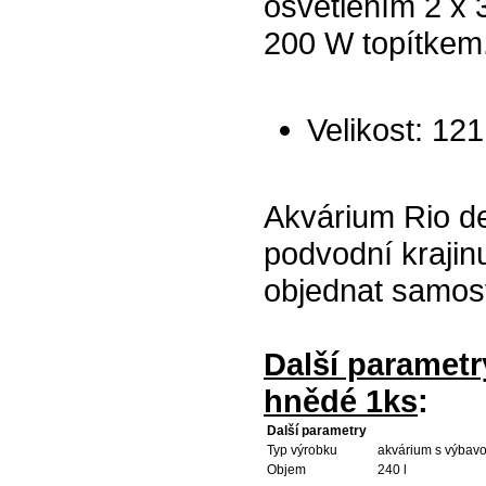
osvětlením 2 x 
200 W topítkem
Velikost: 12
Akvárium Rio d
podvodní krajin
objednat samos
Další paramet
hnědé 1ks
:
Další parametry
Typ výrobku
akvárium s výbav
Objem
240 l