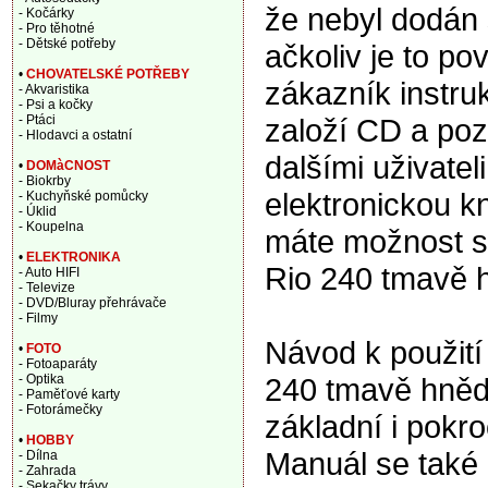
že nebyl dodán
- Kočárky
- Pro těhotné
- Dětské potřeby
ačkoliv je to po
•
CHOVATELSKÉ POTŘEBY
zákazník instru
- Akvaristika
- Psi a kočky
založí CD a pozd
- Ptáci
- Hlodavci a ostatní
dalšími uživate
•
DOMàCNOST
- Biokrby
elektronickou k
- Kuchyňské pomůcky
- Úklid
- Koupelna
máte možnost s
•
ELEKTRONIKA
Rio 240 tmavě 
- Auto HIFI
- Televize
- DVD/Bluray přehrávače
- Filmy
Návod k použití
•
FOTO
- Fotoaparáty
240 tmavě hněd
- Optika
- Paměťové karty
- Fotorámečky
základní i pokro
•
HOBBY
Manuál se také
- Dílna
- Zahrada
- Sekačky trávy