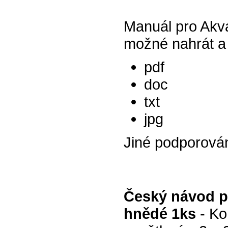
Manuál pro Akv
možné nahrát a 
pdf
doc
txt
jpg
Jiné podporová
Český návod p
hnědé 1ks
- Ko