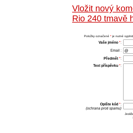
Vložit nový ko
Rio 240 tmavě 
Položky označené
*
je nutné vyplnit
Vaše jméno
*
:
Email :
Předmět
*
:
Text příspěvku
*
:
Opište kód
*
:
(ochrana proti spamu)
Jesli