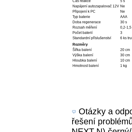
Čas reakce
5 s
Napájení autozapalovač 12V
Ne
Připojení k PC
Ne
Typ baterie
AAA
Doba regenerace
30 s
Rozsah měření
0,2-1,
Počet baterií
3
Standardní příslušenství
6 ks tr
Rozměry
Šířka balení
20 cm
Výška balení
30 cm
Hloubka balení
10 cm
Hmotnost balení
1 kg
Otázky a odpov
řešení problémů
NEXT N) černý/s