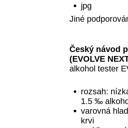
jpg
Jiné podporová
Český návod pr
(EVOLVE NEXT 
alkohol tester 
rozsah: nízk
1.5 ‰ alkoho
varovná hlad
krvi