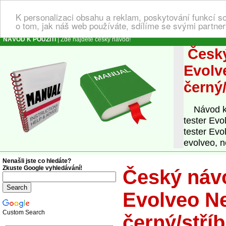
K personalizaci obsahu a reklam, poskytování funkcí s
o tom, jak náš web používáte, sdílíme se svými partner
NÁVOD K POUŽITÍ
| Zde najdete český návod!
Český
Evolv
černý/
Návod k o
tester Ev
tester Evo
evolveo, n
Nenašli jste co hledáte?
Zkuste Google vyhledávání!
Český návo
Evolveo N
Custom Search
černý/stří