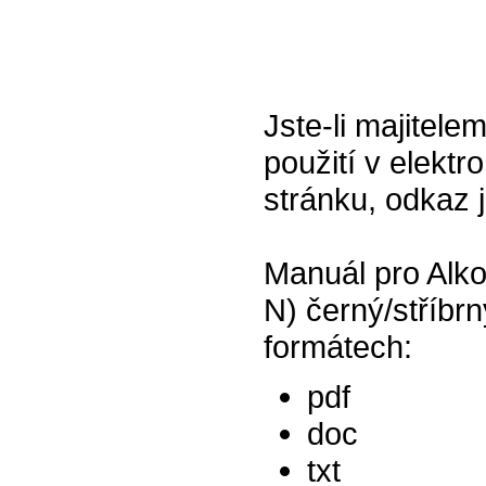
Jste-li majitel
použití v elektr
stránku, odkaz 
Manuál pro Alk
N) černý/stříbr
formátech:
pdf
doc
txt