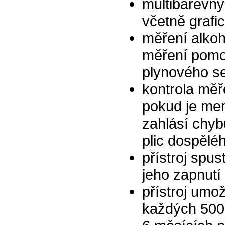
multibarevný
včetně grafi
měření alkoh
měření pomoc
plynového s
kontrola mě
pokud je men
zahlásí chyb
plic dospělé
přístroj spu
jeho zapnutí
přístroj umo
každých 500