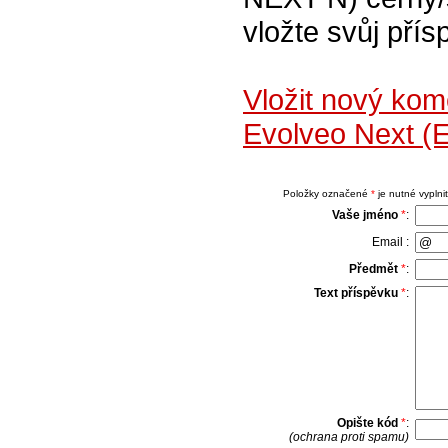
vložte svůj přís
Vložit nový kom
Evolveo Next (
Položky označené
*
je nutné vyplnit
Vaše jméno
*
:
Email :
Předmět
*
:
Text příspěvku
*
:
Opište kód
*
:
(ochrana proti spamu)