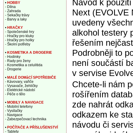
Návod k použití
•
HOBBY
- Dílna
Next (EVOLVE N
- Zahrada
- Sekačky trávy
- Barvy a laky
uvedeny všechny
•
HRAČKY
alkohol testery
- Společenské hry
- Hračky pro kluky
řešením nejčast
- Hračky pro holky
- Školní potřeby
Podrobněji to p
•
KOSMETIKA A DROGERIE
- Hodinky
není součástí b
- Rady pro ženy
- Kosmetika a celulitida
- Drogerie
v servise Evolv
•
MALÉ DOMàCÍ SPOTŘEBIČE
Chcete-li nám 
- Kávovary, vařiče
- Vysavače, žehličky
- Elektrické nádobí
rošířením data
- Péče o tělo
zde nahrát odka
•
MOBILY A NAVIGACE
- Mobilní telefony
- Vysílačky
odkazem ke sta
- Navigace
- Zabezpečovací technika
návodu či servi
•
POČÍTAČE A PŘÍSLUŠENSTVÍ
- Tablety