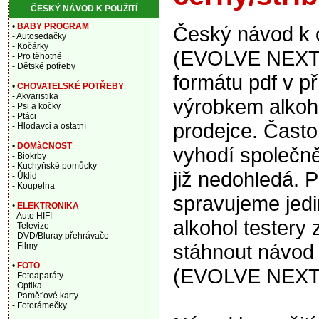
ČESKÝ NÁVOD K POUŽITÍ
•
BABY PROGRAM
Český návod k o
- Autosedačky
- Kočárky
(EVOLVE NEXT N
- Pro těhotné
- Dětské potřeby
formátu pdf v p
•
CHOVATELSKÉ POTŘEBY
- Akvaristika
výrobkem alkohol
- Psi a kočky
- Ptáci
prodejce. Často
- Hlodavci a ostatní
•
DOMàCNOST
vyhodí společně
- Biokrby
- Kuchyňské pomůcky
již nedohledá. P
- Úklid
- Koupelna
spravujeme jedi
•
ELEKTRONIKA
- Auto HIFI
alkohol testery
- Televize
- DVD/Bluray přehrávače
stáhnout návod 
- Filmy
•
FOTO
(EVOLVE NEXT N
- Fotoaparáty
- Optika
- Paměťové karty
- Fotorámečky