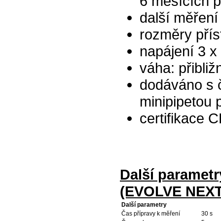
6 měsících p
další měření
rozměry pří
napájení 3 x
váha: přibliž
dodáváno s 
minipipetou p
certifikace 
Další parametr
(EVOLVE NEXT 
Další parametry
Čas přípravy k měření
30 s