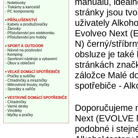
manuálu, ideáln
- Notebooky
- Tiskárny a kancelář
stránky jsou tv
- PC komponenty
uživately Alkoho
•
PŘÍSLUŠENSTVÍ
- Kabely a prodlužovačky
- Žárovky
Evolveo Next 
- Příslušenství pro elektroniku
- Příslušenství pro hobby
N) černý/stříbr
•
SPORT A OUTDOOR
- Návod na posilování
obsluze je také 
- Kemping
- Sportovní nástroje a vybavení
stránkách znač
- Obuv a oblečení
•
VELKÉ DOMàCÍ SPOTŘEBIČE
záložce Malé d
- Pračky a sušičky
- Chladničky a mrazničky
spotřebiče - Alk
- Mikrovlnné trouby, myčky
- Sporáky a vařiče
•
VESTAVNÉ DOMàCÍ SPOTŘEBIČE
- Chladničky
Doporučujeme na
- Varné desky
- Vinotéky
- Myčky a pračky
Next (EVOLVE N
podobné i stej