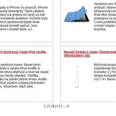
Vyrobeno pro iP
 jaký si iPhone 5s zaslouží. iPhone
probudí, vstane 
padá fantasticky. Takže jakýkoli
přepracován pro
 který má ambice ho skrýt, by měl
iPad Mini Smart
rovnatelně atraktivní. Kožené kryty
propojeny za p
žené společností Apple tento
Cover perfektn
davek bohatě splňují. Jsou
ochrání displej 
ené z kvalitní kůže, a t...
tloušťka...
3 přehrávač Apple iPod shuffle
Manuál Redukce Apple Thunderbolt 
(MD464ZM/A) bílá
 spektrum barev. Stovky písní.
Možnosti propoj
ntní a odolný iPod shuffle si
male/female Kon
te lehce připnout a nosit tak všude
Konektor 2 | Fi
ou stovky skladeb. Tlačítka.
detaily Kompati
tka na přední straně iPodu shuffle
v10.7.4+ Barva B
ňují snadno ovládat přehrávání
. VoiceOver. Stačí stisk...
1
|
2
|
3
|
4
|
5
...
11