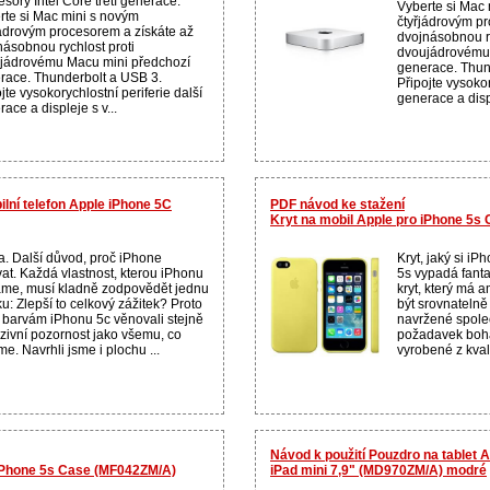
sory Intel Core třetí generace.
Vyberte si Mac
rte si Mac mini s novým
čtyřjádrovým pr
jádrovým procesorem a získáte až
dvojnásobnou ry
násobnou rychlost proti
dvoujádrovému
jádrovému Macu mini předchozí
generace. Thun
race. Thunderbolt a USB 3.
Připojte vysokor
jte vysokorychlostní periferie další
generace a displ
ace a displeje s v...
ilní telefon Apple iPhone 5C
PDF návod ke stažení
Kryt na mobil Apple pro iPhone 5s
a. Další důvod, proč iPhone
Kryt, jaký si iP
vat. Každá vlastnost, kterou iPhonu
5s vypadá fanta
áme, musí kladně zodpovědět jednu
kryt, který má a
u: Zlepší to celkový zážitek? Proto
být srovnatelně 
 barvám iPhonu 5c věnovali stejně
navržené společ
nzivní pozornost jako všemu, co
požadavek boha
e. Navrhli jsme i plochu ...
vyrobené z kvalit
Návod k použití Pouzdro na tablet 
 iPhone 5s Case (MF042ZM/A)
iPad mini 7,9" (MD970ZM/A) modré