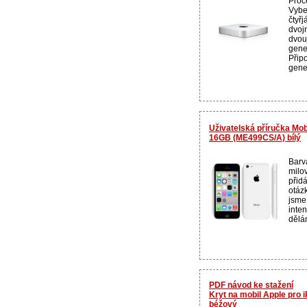
Proce
Vybe
čtyř
dvoj
dvou
gene
Připo
gener
Uživatelská příručka Mob
16GB (ME499CS/A) bílý
Barv
milo
přid
otázk
jsme
inte
dělám
PDF návod ke stažení
Kryt na mobil Apple pro
béžový