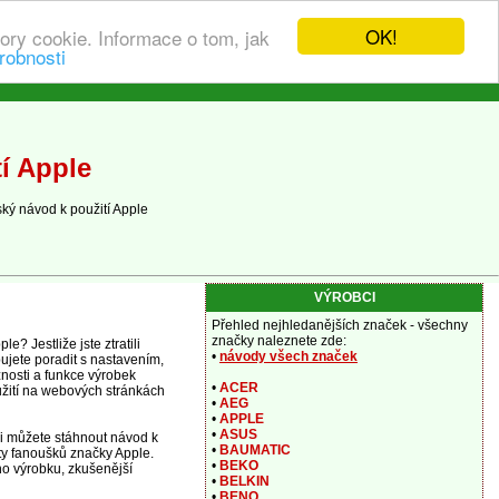
OK!
ory cookie. Informace o tom, jak
robnosti
í Apple
ký návod k použití Apple
VÝROBCI
Přehled nejhledanějších značek - všechny
značky naleznete zde:
? Jestliže jste ztratili
•
návody všech značek
jete poradit s nastavením,
nosti a funkce výrobek
•
ACER
žití na webových stránkách
•
AEG
•
APPLE
•
ASUS
si můžete stáhnout návod k
•
BAUMATIC
ty fanoušků značky Apple.
•
BEKO
ho výrobku, zkušenější
•
BELKIN
•
BENQ