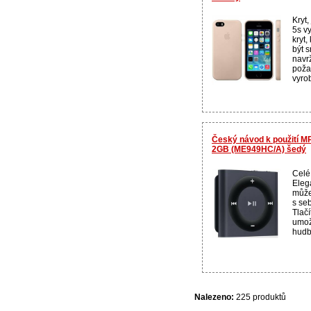
Kryt,
5s vy
kryt,
být s
navr
poža
vyrob
Český návod k použití MP
2GB (ME949HC/A) šedý
Celé
Elega
může
s seb
Tlačí
umož
hudby
Nalezeno:
225 produktů