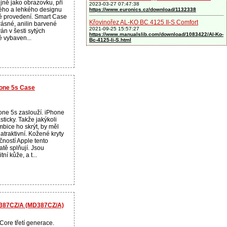
ejně jako obrazovku, při
2023-03-27 07:47:38
ého a lehkého designu
https://www.euronics.cz/download/1132338
né provedení. Smart Case
Křovinořez AL-KO BC 4125 II-S Comfort
rásné, anilin barvené
2021-09-25 15:57:27
án v šesti sytých
https://www.manualslib.com/download/1083422/Al-Ko-
é vybaven...
Bc-4125-Ii-S.html
hone 5s Case
hone 5s zaslouží. iPhone
sticky. Takže jakýkoli
mbice ho skrýt, by měl
atraktivní. Kožené kryty
ností Apple tento
tě splňují. Jsou
ní kůže, a t...
D387CZ/A (MD387CZ/A)
 Core třetí generace.