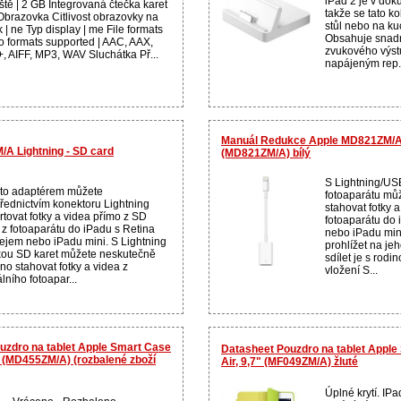
iPad 2 je v do
ště | 2 GB Integrovaná čtečka karet
takže se tato k
 Obrazovka Citlivost obrazovky na
stůl nebo na ku
 | ne Typ display | me File formats
Obsahuje snadn
o formats supported | AAC, AAX,
zvukového výstu
, AIFF, MP3, WAV Sluchátka Př...
napájeným rep.
Manuál Redukce Apple MD821ZM/A 
A Lightning - SD card
(MD821ZM/A) bílý
S Lightning/US
mto adaptérem můžete
fotoaparátu mů
třednictvím konektoru Lightning
stahovat fotky a
rtovat fotky a videa přímo z SD
fotoaparátu do 
y z fotoaparátu do iPadu s Retina
nebo iPadu mini
lejem nebo iPadu mini. S Lightning
prohlížet na jeh
kou SD karet můžete neskutečně
sdílet je s rodi
no stahovat fotky a videa z
vložení S...
álního fotoapar...
ouzdro na tablet Apple Smart Case
Datasheet Pouzdro na tablet Apple
ay (MD455ZM/A) (rozbalené zboží
Air, 9,7" (MF049ZM/A) žluté
Úplné krytí. IPa