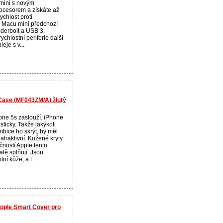
 mini s novým
ocesorem a získáte až
chlost proti
 Macu mini předchozí
derbolt a USB 3.
ychlostní periferie další
eje s v...
 Case (MF043ZM/A) žlutý
hone 5s zaslouží. iPhone
sticky. Takže jakýkoli
mbice ho skrýt, by měl
atraktivní. Kožené kryty
ností Apple tento
tě splňují. Jsou
ní kůže, a t...
Apple Smart Cover pro