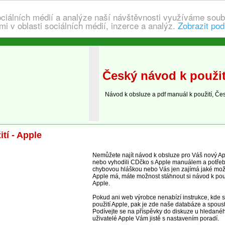
ociálních médií a analýze naší návštěvnosti využíváme soub
i v oblasti sociálních médií, inzerce a analýz.
Zobrazit pod
Český návod k použit
Návod k obsluze a pdf manuál k použití, Čes
tí - Apple
Nemůžete najít návod k obsluze pro Váš nový Apple
nebo vyhodili CDčko s Apple manuálem a potřebu
chybovou hláškou nebo Vás jen zajímá jaké mož
Apple má, máte možnost stáhnout si návod k pou
Apple.
Pokud ani web výrobce nenabízí instrukce, kde 
použití Apple, pak je zde naše databáze a spous
Podívejte se na příspěvky do diskuze u hledané
uživatelé Apple Vám jistě s nastavením poradí.