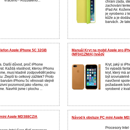
Vráceno - Rozbaleno...
chrání záda, st
zachování tenk
iPad Air. Kože
je vyrobeno z k
kůže a je dodáv
barvách. Je tak
telefon Apple iPhone 5C 32GB
Manuál Kryt na mobil Apple pro iP
(MF041ZM/A) hnědý
a. Další důvod, proč iPhone
Kryt, jaký si iP
vat. Každá vlastnost, kterou iPhonu
5s vypadá fanta
áme, musí kladně zodpovědět jednu
kryt, který má a
u: Zlepší to celkový zážitek? Proto
být srovnatelně 
 barvám iPhonu 5c věnovali stejně
navržené společ
nzivní pozornost jako všemu, co
požadavek boha
e. Navrhli jsme i plochu ...
vyrobené z kvalit
 mini Apple MD388CZ/A
Návod k obsluze PC mini Apple M
Procesory Intel