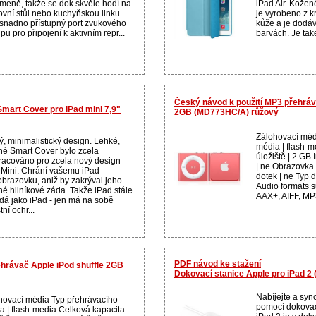
ímeně, takže se dok skvěle hodí na
iPad Air. Kože
ovní stůl nebo kuchyňskou linku.
je vyrobeno z k
 snadno přístupný port zvukového
kůže a je dodáv
pu pro připojení k aktivním repr...
barvách. Je tak
Český návod k použití MP3 přehráv
Smart Cover pro iPad mini 7,9"
2GB (MD773HC/A) růžový
Zálohovací méd
ý, minimalistický design. Lehké,
média | flash-m
né Smart Cover bylo zcela
úložiště | 2 GB
racováno pro zcela nový design
| ne Obrazovka 
 Mini. Chrání vašemu iPad
dotek | ne Typ d
obrazovku, aniž by zakrýval jeho
Audio formats s
né hliníkové záda. Takže iPad stále
AAX+, AIFF, MP3
dá jako iPad - jen má na sobě
tní ochr...
PDF návod ke stažení
hrávač Apple iPod shuffle 2GB
Dokovací stanice Apple pro iPad 2
Nabíjejte a syn
hovací média Typ přehrávacího
pomocí dokovac
a | flash-media Celková kapacita