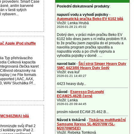
né provedení. Smart Case
rásné, anilin barvené
Poslední diskutované produkty
:
án v šesti sytých
é vybaven...
napustí vodu a vyhodí pojistky
-
Automatická pračka Beko EV 6102 bílá
Vložil: Lenka Hrubá
2026-01-28 21:45:02
Dobrý den, v práci mám pračku Beko EV
6102 bílo dnes jsem s ní měla problém !!! A
to že pračku jsem zapojila do el proudu a
ač Apple iPod shuffle
navolila program pračka spustila a
napustila vodu a po chvíli vypnula a
vyhodila pojistky v domě . ...
ia Typ přehrávacího
edia Celková kapacita
navod babi
-
Šicí stroj Singer Heavy Duty
 Integrovaná čtečka karet
SMC 4423/00 Heavy Duty šedý
Citlivost obrazovky na
Vložil: eva kuř
isplay | ne File formats
2026-01-21 14:40:27
upported | AAC, AAX,
, WAV Sluchátka Př...
4423 heavy duty...
návod
-
Espresso DeLonghi
ECAM25.462B černé
Vložil: Lenka
2026-01-20 09:44:45
prosím návod ECAM 25.462.B...
 (MC940ZM/A) bílá
Návod k tiskárně
-
Tiskárna multifunkční
Samsung Xpress SL-M2070W (SL-
chronizujte svůj iPad 2
M2070W/SEE)
í kolébky pro iPad 2.
Vložil: Rebeka Tomková