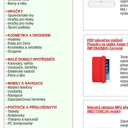
vzpř
- Barvy a laky
prac
Má i
•
HRAČKY
výstu
- Společenské hry
- Hračky pro kluky
- Hračky pro holky
- Školní potřeby
•
KOSMETIKA A DROGERIE
- Hodinky
PDF návod ke stažení
- Rady pro ženy
Pouzdro na tablet Apple 
- Kosmetika a celulitida
(MF394ZM/A) červené
- Drogerie
Tenk
•
MALÉ DOMàCÍ SPOTŘEBIČE
odol
- Kávovary, vařiče
přep
- Vysavače, žehličky
iPad
- Elektrické nádobí
Mini
- Péče o tělo
odol
vypa
•
MOBILY A NAVIGACE
zvláš
- Mobilní telefony
- Vysílačky
- Navigace
- Zabezpečovací technika
Návod k obsluze MP3 pře
•
POČÍTAČE A PŘÍSLUŠENSTVÍ
(MD775HC/A) modrý
- Tablety
- Notebooky
- Tiskárny a kancelář
Zálo
- PC komponenty
médi