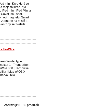
ad mini. Kryt, který se
a rozjasní iPad, byl
 iPad mini. iPad Mini a
 Cover jsou spolu
omoci magnetu. Smart
ě zapadne na místě a
- aniž by se zvětšila
- FireWire
ení Gender type |
ektor 1 | Thunderbolt
reWire 800 | Technické
bilita | Mac w/ OS X
arva | bílá...
Zobrazuji
: 61-80 produktů