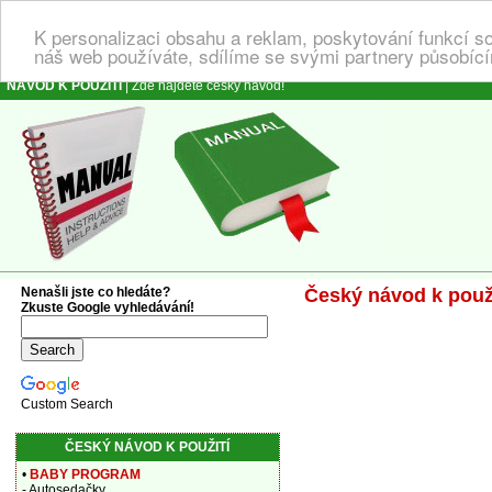
K personalizaci obsahu a reklam, poskytování funkcí s
náš web používáte, sdílíme se svými partnery působícím
NÁVOD K POUŽITÍ
| Zde najdete český návod!
Nenašli jste co hledáte?
Český návod k použi
Zkuste Google vyhledávání!
Custom Search
ČESKÝ NÁVOD K POUŽITÍ
•
BABY PROGRAM
- Autosedačky