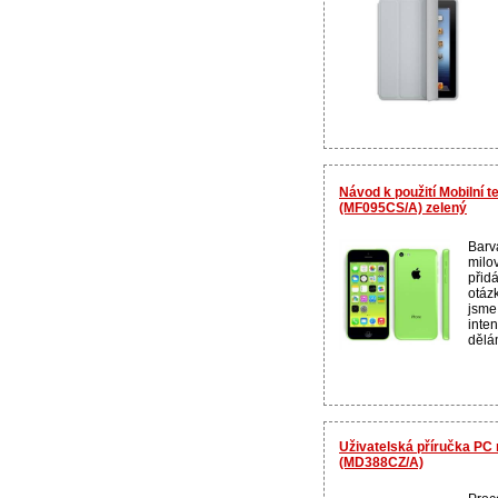
Návod k použití Mobilní 
(MF095CS/A) zelený
Barv
milo
přid
otázk
jsme
inte
dělám
Uživatelská příručka PC
(MD388CZ/A)