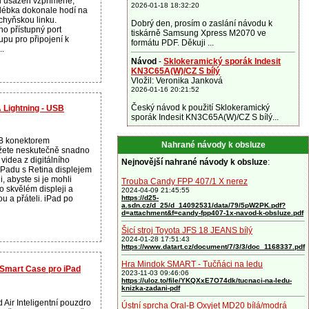
ku usazen vzpřímeně,
2026-01-18 18:32:20
olébka dokonale hodí na
chyňskou linku.
Dobrý den, prosím o zaslání návodu k
o přístupný port
tiskárně Samsung Xpress M2070 ve
pu pro připojení k
formátu PDF. Děkuji ...
..
Návod
-
Sklokeramický sporák Indesit
KN3C65A(W)/CZ S bílý
Vložil: Veronika Janková
2026-01-16 20:21:52
Český návod k použití Sklokeramický
Lightning - USB
sporák Indesit KN3C65A(W)/CZ S bílý...
B konektorem
Nahrané návody k obsluze
žete neskutečně snadno
 videa z digitálního
Nejnovější nahrané návody k obsluze
:
iPadu s Retina displejem
, abyste si je mohli
Trouba Candy FPP 407/1 X nerez
o skvělém displeji a
2024-04-09 21:45:55
nou a přáteli. iPad po
https://d25-
a.sdn.cz/d_25/d_14092531/data/79/5pW2PK.pdf?
d=attachment&f=candy-fpp407-1x-navod-k-obsluze.pdf
Šicí stroj Toyota JFS 18 JEANS bílý
2024-01-28 17:51:43
https://www.datart.cz/document/7/3/3/doc_1168337.pdf
Hra Mindok SMART - Tučňáci na ledu
 Smart Case pro iPad
2023-11-03 09:46:06
https://uloz.to/file/YKQXxE7O74dk/tucnaci-na-ledu-
knizka-zadani-pdf
d Air Inteligentní pouzdro
Ústní sprcha Oral-B Oxyjet MD20 bílá/modrá