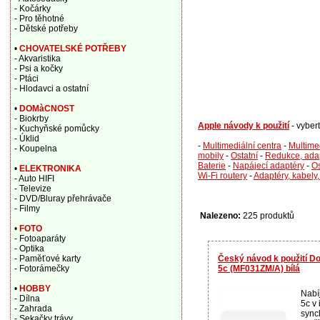
- Kočárky
- Pro těhotné
- Dětské potřeby
•
CHOVATELSKÉ POTŘEBY
- Akvaristika
- Psi a kočky
- Ptáci
- Hlodavci a ostatní
•
DOMàCNOST
- Biokrby
Apple návody k použití
- vyber
- Kuchyňské pomůcky
- Úklid
-
Multimediální centra
-
Multimed
- Koupelna
mobily
-
Ostatní
-
Redukce, ada
Baterie
-
Napájecí adaptéry
-
Os
•
ELEKTRONIKA
Wi-Fi routery
-
Adaptéry, kabely,
- Auto HIFI
- Televize
- DVD/Bluray přehrávače
- Filmy
Nalezeno:
225 produktů
•
FOTO
- Fotoaparáty
- Optika
Český návod k použití Do
- Paměťové karty
5c (MF031ZM/A) bílá
- Fotorámečky
•
HOBBY
Nabí
- Dílna
5c v
- Zahrada
synch
- Sekačky trávy