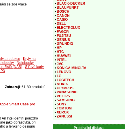
•
BLACK-DECKER
rádi se zde vraceli.
•
BLAUPUNKT
•
BOSCH
•
CANON
•
CASIO
•
DELL
•
ELECTROLUX
•
FAGOR
•
FUJITSU
•
GENIUS
•
GRUNDIG
•
HP
•
HTC
•
HUAWEI
ly a redukce
-
Kryty na
•
INTEL
notebooky
-
Notebooky
-
•
JVC
uložiště (NAS)
-
Síťové karty
-
•
KONICA MINOLTA
MP3
•
LENOVO
•
LG
•
LOGITECH
•
NOKIA
Zobrazuji
: 61-80 produktů
•
OLYMPUS
•
PANASONIC
•
PHILIPS
•
SAMSUNG
 Apple Smart Case pro
•
SONY
•
TOMTOM
•
XEROX
•
ZANUSSI
d Air Inteligentní pouzdro
ejně jako obrazovku, při
ého a lehkého designu
Probíhající diskuze