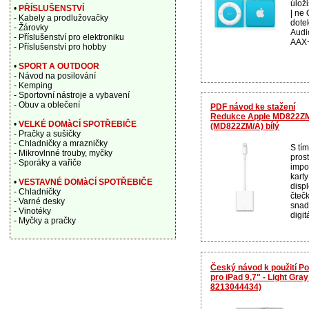
úloži
•
PŘÍSLUŠENSTVÍ
| ne
- Kabely a prodlužovačky
dotek
- Žárovky
Audi
- Příslušenství pro elektroniku
AAX+
- Příslušenství pro hobby
•
SPORT A OUTDOOR
- Návod na posilování
- Kemping
- Sportovní nástroje a vybavení
- Obuv a oblečení
PDF návod ke stažení
Redukce Apple MD822ZM/
•
VELKÉ DOMàCÍ SPOTŘEBIČE
(MD822ZM/A) bílý
- Pračky a sušičky
- Chladničky a mrazničky
S tí
- Mikrovlnné trouby, myčky
pros
- Sporáky a vařiče
impo
kart
•
VESTAVNÉ DOMàCÍ SPOTŘEBIČE
disp
- Chladničky
čteč
- Varné desky
snad
- Vinotéky
digit
- Myčky a pračky
Český návod k použití P
pro iPad 9,7" - Light Gr
8213044434)