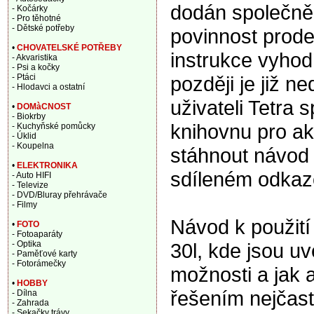
dodán společně 
- Kočárky
- Pro těhotné
- Dětské potřeby
povinnost prode
•
CHOVATELSKÉ POTŘEBY
instrukce vyhod
- Akvaristika
- Psi a kočky
později je již n
- Ptáci
- Hlodavci a ostatní
uživateli Tetra
•
DOMàCNOST
- Biokrby
knihovnu pro ak
- Kuchyňské pomůcky
- Úklid
- Koupelna
stáhnout návod 
•
ELEKTRONIKA
sdíleném odkaz
- Auto HIFI
- Televize
- DVD/Bluray přehrávače
- Filmy
Návod k použití
•
FOTO
- Fotoaparáty
30l, kde jsou u
- Optika
- Paměťové karty
- Fotorámečky
možnosti a jak 
•
HOBBY
řešením nejčast
- Dílna
- Zahrada
- Sekačky trávy