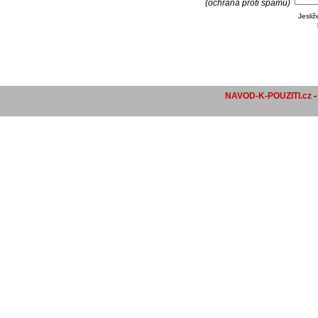
(ochrana proti spamu)
Jesli
NAVOD-K-POUZITI.cz
-