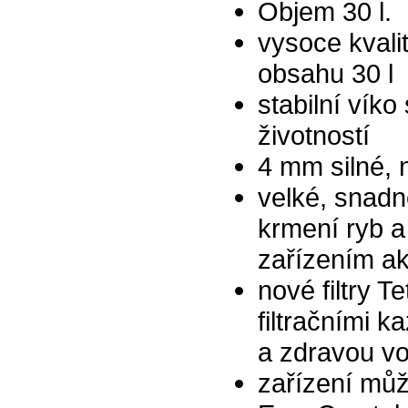
Objem 30 l.
vysoce kvali
obsahu 30 l
stabilní vík
životností
4 mm silné, 
velké, snadno
krmení ryb 
zařízením ak
nové filtry 
filtračními 
a zdravou v
zařízení můž