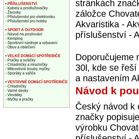
stránkách značk
•
PŘÍSLUŠENSTVÍ
- Kabely a prodlužovačky
záložce Chovate
- Žárovky
- Příslušenství pro elektroniku
- Příslušenství pro hobby
Akvaristika - Ak
•
SPORT A OUTDOOR
příslušenství - 
- Návod na posilování
- Kemping
- Sportovní nástroje a vybavení
- Obuv a oblečení
Doporučujeme na
•
VELKÉ DOMàCÍ SPOTŘEBIČE
- Pračky a sušičky
- Chladničky a mrazničky
30l, kde se řeš
- Mikrovlnné trouby, myčky
- Sporáky a vařiče
a nastavením Ak
•
VESTAVNÉ DOMàCÍ SPOTŘEBIČE
- Chladničky
Návod k použ
- Varné desky
- Vinotéky
- Myčky a pračky
Český návod k 
značky popisuje
výrobku Chovate
příslušenství - 