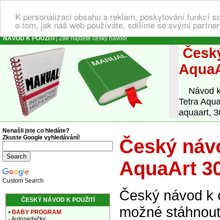
K personalizaci obsahu a reklam, poskytování funkcí s
o tom, jak náš web používáte, sdílíme se svými partner
NÁVOD K POUŽITÍ
| Zde najdete český návod!
Český
AquaA
Návod k o
Tetra Aqua
aquaart, 3
Nenašli jste co hledáte?
Zkuste Google vyhledávání!
Český návo
AquaArt 30
Custom Search
Český návod k o
ČESKÝ NÁVOD K POUŽITÍ
možné stáhnout 
•
BABY PROGRAM
- Autosedačky