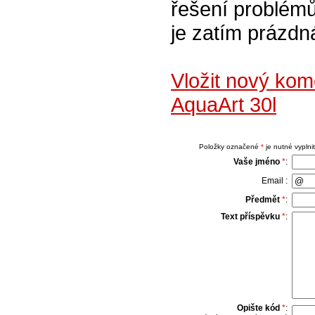
řešení problémů
je zatím prázdná
Vložit nový ko
AquaArt 30l
Položky označené
*
je nutné vyplnit
Vaše jméno
*
:
Email :
Předmět
*
:
Text příspěvku
*
:
Opište kód
*
: