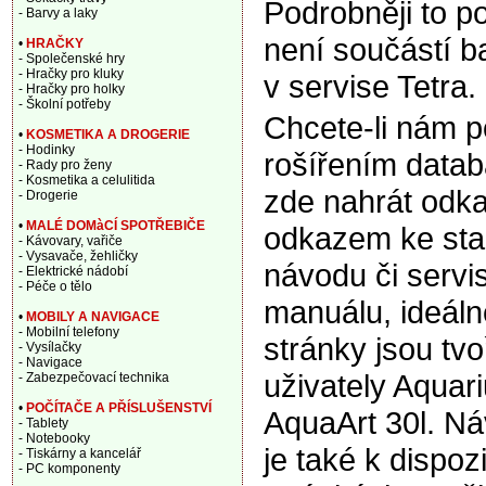
Podrobněji to p
- Barvy a laky
není součástí b
•
HRAČKY
- Společenské hry
- Hračky pro kluky
v servise Tetra.
- Hračky pro holky
- Školní potřeby
Chcete-li nám 
•
KOSMETIKA A DROGERIE
- Hodinky
rošířením data
- Rady pro ženy
- Kosmetika a celulitida
zde nahrát odka
- Drogerie
•
MALÉ DOMàCÍ SPOTŘEBIČE
odkazem ke sta
- Kávovary, vařiče
- Vysavače, žehličky
návodu či servi
- Elektrické nádobí
- Péče o tělo
manuálu, ideáln
•
MOBILY A NAVIGACE
- Mobilní telefony
stránky jsou tv
- Vysílačky
- Navigace
uživately Aquar
- Zabezpečovací technika
•
POČÍTAČE A PŘÍSLUŠENSTVÍ
AquaArt 30l. Ná
- Tablety
- Notebooky
je také k dispoz
- Tiskárny a kancelář
- PC komponenty