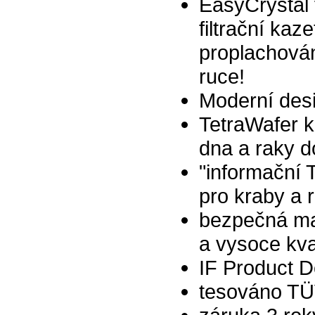
EasyCrystal f
filtrační kaz
proplachován
ruce!
Moderní desi
TetraWafer k
dna a raky d
"informační 
pro kraby a r
bezpečná ma
a vysoce kva
IF Product D
tesováno TÜV