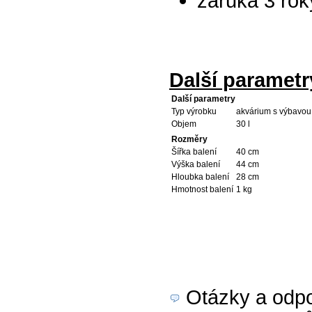
záruka 3 rok
Další parametr
Další parametry
Typ výrobku
akvárium s výbavou
Objem
30 l
Rozměry
Šířka balení
40 cm
Výška balení
44 cm
Hloubka balení
28 cm
Hmotnost balení
1 kg
Otázky a odpov