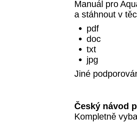
Manuál pro Aqua
a stáhnout v tě
pdf
doc
txt
jpg
Jiné podporová
Český návod p
Kompletně vyba