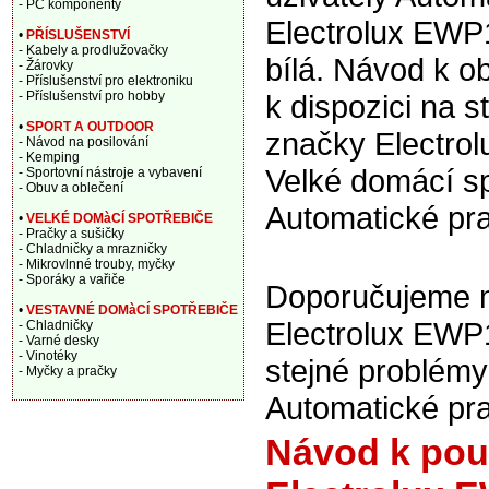
- PC komponenty
Electrolux EW
•
PŘÍSLUŠENSTVÍ
- Kabely a prodlužovačky
bílá. Návod k ob
- Žárovky
- Příslušenství pro elektroniku
- Příslušenství pro hobby
k dispozici na 
•
SPORT A OUTDOOR
značky Electrol
- Návod na posilování
- Kemping
Velké domácí sp
- Sportovní nástroje a vybavení
- Obuv a oblečení
Automatické pr
•
VELKÉ DOMàCÍ SPOTŘEBIČE
- Pračky a sušičky
- Chladničky a mrazničky
- Mikrovlnné trouby, myčky
- Sporáky a vařiče
Doporučujeme na
•
VESTAVNÉ DOMàCÍ SPOTŘEBIČE
Electrolux EWP
- Chladničky
- Varné desky
- Vinotéky
stejné problém
- Myčky a pračky
Automatické pra
Návod k pou