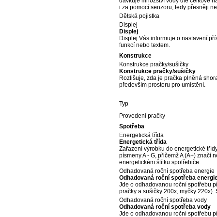
dávkuje množství vody dle celkové na
i za pomocí senzoru, tedy přesněji n
Dětská pojistka
Displej
Displej
Displej Vás informuje o nastavení přís
funkcí nebo textem.
Konstrukce
Konstrukce pračky/sušičky
Konstrukce pračky/sušičky
Rozlišuje, zda je pračka plněná shor
především prostoru pro umístění.
Typ
Provedení pračky
Spotřeba
Energetická třída
Energetická třída
Zařazení výrobku do energetické tříd
písmeny A - G, přičemž A (A+) značí 
energetickém štítku spotřebiče.
Odhadovaná roční spotřeba energie
Odhadovaná roční spotřeba energi
Jde o odhadovanou roční spotřebu př
pračky a sušičky 200x, myčky 220x). S
Odhadovaná roční spotřeba vody
Odhadovaná roční spotřeba vody
Jde o odhadovanou roční spotřebu př