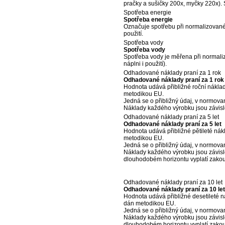
pračky a sušičky 200x, myčky 220x). S
Spotřeba energie
Spotřeba energie
Označuje spotřebu při normalizovaném
použití.
Spotřeba vody
Spotřeba vody
Spotřeba vody je měřena při normaliz
náplni i použití).
Odhadované náklady praní za 1 rok
Odhadované náklady praní za 1 rok
Hodnota udává přibližné roční náklad
metodikou EU.
Jedná se o přibližný údaj, v normov
Náklady každého výrobku jsou závis
Odhadované náklady praní za 5 let
Odhadované náklady praní za 5 let
Hodnota udává přibližné pětileté nák
metodikou EU.
Jedná se o přibližný údaj, v normov
Náklady každého výrobku jsou závisl
dlouhodobém horizontu vyplatí zakoup
Odhadované náklady praní za 10 let
Odhadované náklady praní za 10 let
Hodnota udává přibližné desetileté n
dán metodikou EU.
Jedná se o přibližný údaj, v normov
Náklady každého výrobku jsou závisl
dlouhodobém horizontu vyplatí zakoup