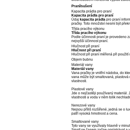
Praní/sušení
Kapacita prádla pro praní
Kapacita prádla pro praní
Údaj
kapacita prádla
pro praní infor
pračky. Toto množství nesmí být přek
Třída pracího výkonu
Třída pracího výkonu
Podle účinnosti praní je provedeno z
nejvyšší účinnost praní.
Hlučnost při praní
Hlučnost při praní
Hlučnost při praní měřená při použit
Objem bubnu
Materiál vany
Materiál vany
Vana pračky je vnitřní nádoba, do kt
vana může být smaltovaná, plastová ne
vlastnosti.
Plastové vany
Jde o nejčastěji používaný materiál.
vlastnosti a voda v něm tolik nechlad
Nerezové vany
Nejsou příliš rozšířené, jedná se o 
patří vysoká hmotnost a cena.
Smaltované vany
Tyto vany se využívaly hlavně v minulo
Smalt se časem začne oprýskávat a 