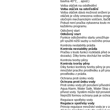
bavlna 40°C, .. apod.)
Volba otáček na odstředění
Volba otáček na odstředění
Volba otáček dává možnost snížení p
otáček je vždy omezena volbou progra
otočným mechanickým voličem, tlačítk
Pokud není pračka vybavena touto mo
každému programu.
Odložený start
Odložený start
Funkce odloženého startu umožňuje o
při využití nižší sazby u nočního pr
Kontrola nestability prádla
Kontrola nestability prádla
Pračka s touto funkcí rozkládá před
dozadu). Díky tomu dochází ke snížení
Kontrola tvorby pěny
Kontrola tvorby pěny
Díky funkci kontroly tvorby pěny je 
množství pracího prostředku a při pra
prostředku z prádla.
Ochrana proti úniku vody
Ochrana proti úniku vody
Proti úniku vody při porušení přívod
Aqua Alarm, Water Safe, Water Stop a 
přívod vody. Systém může být provede
Nejnižší formou ochrany pak je ochran
Regulace spotřeby vody
Regulace spotřeby vody
Princip regulace množství vody je v z