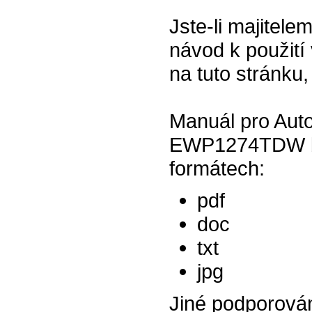
Jste-li majitel
návod k použití 
na tuto stránku,
Manuál pro Auto
EWP1274TDW bíl
formátech:
pdf
doc
txt
jpg
Jiné podporová