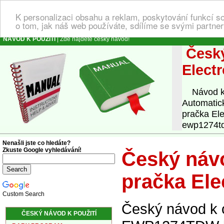
K personalizaci obsahu a reklam, poskytování funkcí s
o tom, jak náš web používáte, sdílíme se svými partner
NÁVOD K POUŽITÍ
| Zde najdete český návod!
Český
Elect
Návod k o
Automatic
pračka Ele
ewp1274td
Nenašli jste co hledáte?
Zkuste Google vyhledávání!
Český návo
pračka El
Custom Search
Český návod k o
ČESKÝ NÁVOD K POUŽITÍ