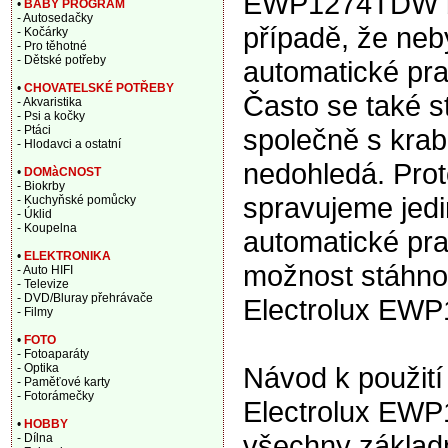
EWP1274TDW bíl
•
BABY PROGRAM
- Autosedačky
případě, že ne
- Kočárky
- Pro těhotné
- Dětské potřeby
automatické prač
•
CHOVATELSKÉ POTŘEBY
Často se také s
- Akvaristika
- Psi a kočky
společně s krabi
- Ptáci
- Hlodavci a ostatní
nedohledá. Proto
•
DOMàCNOST
- Biokrby
spravujeme jedi
- Kuchyňské pomůcky
- Úklid
- Koupelna
automatické pra
•
ELEKTRONIKA
možnost stáhnou
- Auto HIFI
- Televize
- DVD/Bluray přehrávače
Electrolux EWP
- Filmy
•
FOTO
- Fotoaparáty
Návod k použití
- Optika
- Paměťové karty
- Fotorámečky
Electrolux EWP
•
HOBBY
všechny základn
- Dílna