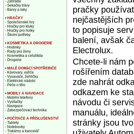
- Zahrada
- Sekačky trávy
pračky používa
- Barvy a laky
nejčastějších p
•
HRAČKY
- Společenské hry
- Hračky pro kluky
to popisuje ser
- Hračky pro holky
- Školní potřeby
balení, avšak ča
•
KOSMETIKA A DROGERIE
Electrolux.
- Hodinky
- Rady pro ženy
- Kosmetika a celulitida
Chcete-li nám 
- Drogerie
•
MALÉ DOMàCÍ SPOTŘEBIČE
rošířením data
- Kávovary, vařiče
- Vysavače, žehličky
zde nahrát odka
- Elektrické nádobí
- Péče o tělo
odkazem ke sta
•
MOBILY A NAVIGACE
- Mobilní telefony
návodu či servi
- Vysílačky
- Navigace
manuálu, ideáln
- Zabezpečovací technika
•
POČÍTAČE A PŘÍSLUŠENSTVÍ
stránky jsou tv
- Tablety
- Notebooky
uživately Autom
- Tiskárny a kancelář