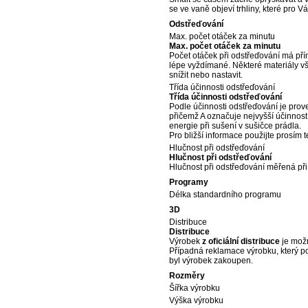
se ve vaně objeví trhliny, které pro 
Odstřeďování
Max. počet otáček za minutu
Max. počet otáček za minutu
Počet otáček při odstřeďování má přím
lépe vyždímané. Některé materiály vš
snížit nebo nastavit.
Třída účinnosti odstřeďování
Třída účinnosti odstřeďování
Podle účinnosti odstřeďování je prov
přičemž A označuje nejvyšší účinnos
energie při sušení v sušičce prádla.
Pro bližší informace použijte prosím
Hlučnost při odstřeďování
Hlučnost při odstřeďování
Hlučnost při odstřeďování měřená při
Programy
Délka standardního programu
3D
Distribuce
Distribuce
Výrobek
z oficiální distribuce
je možn
Případná reklamace výrobku, který p
byl výrobek zakoupen.
Rozměry
Šířka výrobku
Výška výrobku