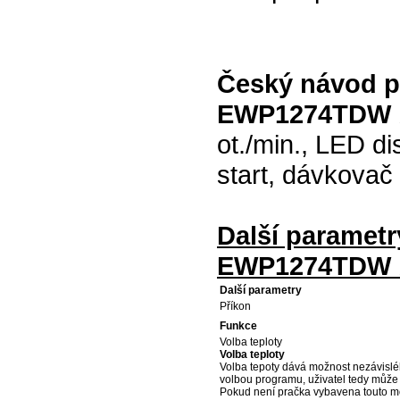
Český návod p
EWP1274TDW b
ot./min., LED d
start, dávkovač
Další parametr
EWP1274TDW b
Další parametry
Příkon
Funkce
Volba teploty
Volba teploty
Volba tepoty dává možnost nezávisléh
volbou programu, uživatel tedy může d
Pokud není pračka vybavena touto mo