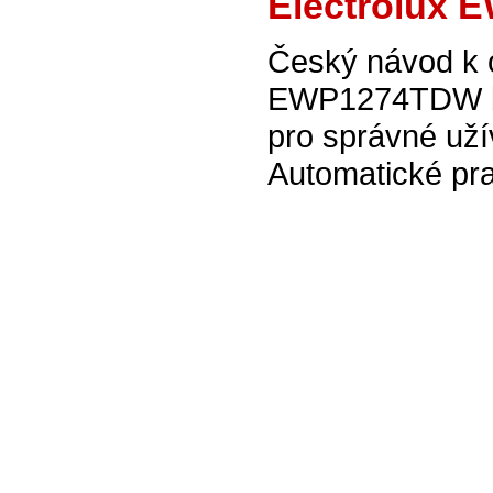
Electrolux 
Český návod k o
EWP1274TDW bíl
pro správné uží
Automatické pr