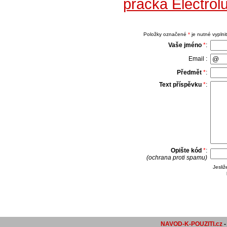
pračka Electro
Položky označené
*
je nutné vyplnit
Vaše jméno
*
:
Email :
Předmět
*
:
Text příspěvku
*
:
Opište kód
*
:
(ochrana proti spamu)
Jesli
NAVOD-K-POUZITI.cz
-