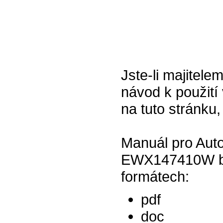
Jste-li majitel
návod k použití 
na tuto stránku,
Manuál pro Auto
EWX147410W bíl
formátech:
pdf
doc