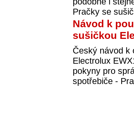
podobné i stej
Pračky se sušič
Návod k použ
sušičkou El
Český návod k 
Electrolux EWX
pokyny pro spr
spotřebiče - Pr