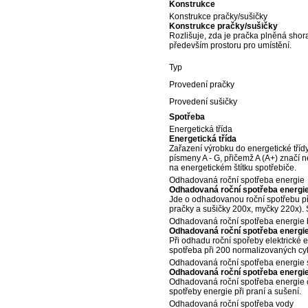
Konstrukce
Konstrukce pračky/sušičky
Konstrukce pračky/sušičky
Rozlišuje, zda je pračka plněná shor
především prostoru pro umístění.
Typ
Provedení pračky
Provedení sušičky
Spotřeba
Energetická třída
Energetická třída
Zařazení výrobku do energetické tříd
písmeny A - G, přičemž A (A+) značí 
na energetickém štítku spotřebiče.
Odhadovaná roční spotřeba energie
Odhadovaná roční spotřeba energi
Jde o odhadovanou roční spotřebu př
pračky a sušičky 200x, myčky 220x). S
Odhadovaná roční spotřeba energie 
Odhadovaná roční spotřeba energie
Při odhadu roční spořeby elektrické 
spotřeba při 200 normalizovaných cyk
Odhadovaná roční spotřeba energie 
Odhadovaná roční spotřeba energi
Odhadovaná roční spotřeba energie č
spotřeby energie při praní a sušení.
Odhadovaná roční spotřeba vody