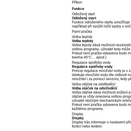
Příkon
Funkce
Odložený start
Odložený start
Funkce odloženého startu umožňuje o
například při využití nižší sazby u 
Parní pračka
Volba teploty
Volba teploty
Volba tepoty dává možnost nezávisléh
volbou programu, uživatel tedy může d
Pokud není pračka vybavena touto mo
bavlna 40°C, .. apod.)
Regulace spotřeby vody
Regulace spotřeby vody
Princip regulace množství vody je v z
dávkuje množství vody dle celkové na
množství i za pomocí senzoru, tedy p
Volba otáček na odstředění
Volba otáček na odstředění
Volba otáček dává možnost snížení p
otáček je vždy omezena volbou progra
uživatel otočným mechanickým voličem
Pokud není pračka vybavena touto mo
každému programu.
Displej
Displej
Displej Vás informuje o nastavení přís
funkcí nebo textem.