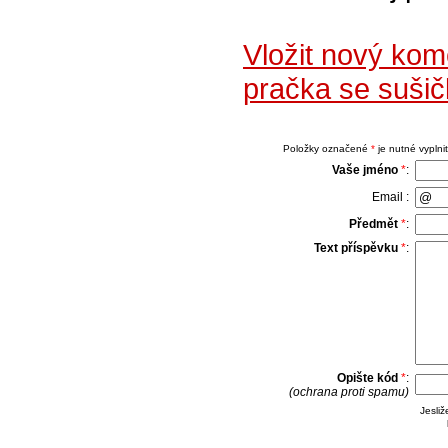
Vložit nový ko
pračka se suši
Položky označené
*
je nutné vyplnit
Vaše jméno
*
:
Email :
Předmět
*
:
Text příspěvku
*
:
Opište kód
*
:
(ochrana proti spamu)
Jesli