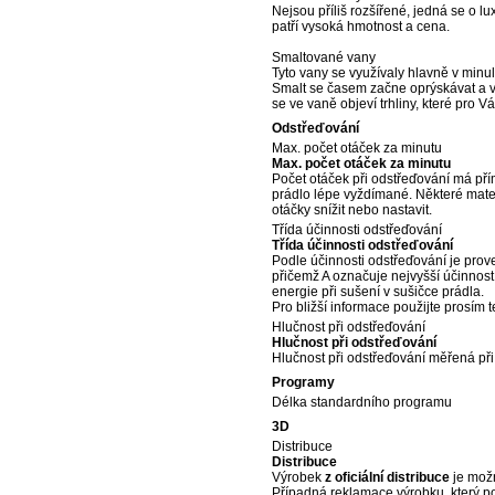
Nejsou příliš rozšířené, jedná se o 
patří vysoká hmotnost a cena.
Smaltované vany
Tyto vany se využívaly hlavně v minulo
Smalt se časem začne oprýskávat a 
se ve vaně objeví trhliny, které pro 
Odstřeďování
Max. počet otáček za minutu
Max. počet otáček za minutu
Počet otáček při odstřeďování má přím
prádlo lépe vyždímané. Některé mater
otáčky snížit nebo nastavit.
Třída účinnosti odstřeďování
Třída účinnosti odstřeďování
Podle účinnosti odstřeďování je prov
přičemž A označuje nejvyšší účinnos
energie při sušení v sušičce prádla.
Pro bližší informace použijte prosím
Hlučnost při odstřeďování
Hlučnost při odstřeďování
Hlučnost při odstřeďování měřená při
Programy
Délka standardního programu
3D
Distribuce
Distribuce
Výrobek
z oficiální distribuce
je možn
Případná reklamace výrobku, který p