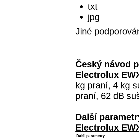
txt
jpg
Jiné podporová
Český návod p
Electrolux EW
kg praní, 4 kg s
praní, 62 dB su
Další paramet
Electrolux EW
Další parametry