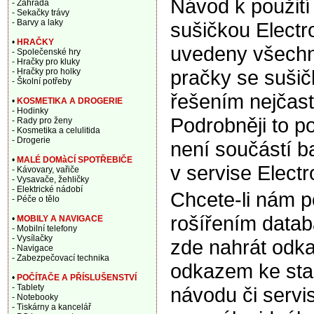
Návod k použití
- Zahrada
- Sekačky trávy
- Barvy a laky
sušičkou Elect
•
HRAČKY
uvedeny všechny
- Společenské hry
- Hračky pro kluky
pračky se sušič
- Hračky pro holky
- Školní potřeby
řešením nejčast
•
KOSMETIKA A DROGERIE
- Hodinky
Podrobněji to p
- Rady pro ženy
- Kosmetika a celulitida
- Drogerie
není součástí b
•
MALÉ DOMàCÍ SPOTŘEBIČE
v servise Electr
- Kávovary, vařiče
- Vysavače, žehličky
- Elektrické nádobí
Chcete-li nám 
- Péče o tělo
rošířením data
•
MOBILY A NAVIGACE
- Mobilní telefony
- Vysílačky
zde nahrát odka
- Navigace
- Zabezpečovací technika
odkazem ke sta
•
POČÍTAČE A PŘÍSLUŠENSTVÍ
- Tablety
návodu či servi
- Notebooky
- Tiskárny a kancelář