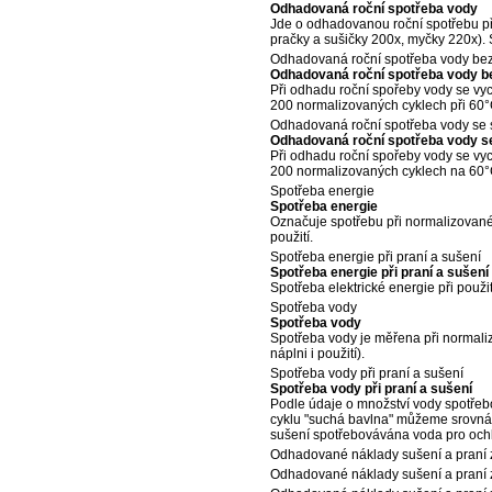
Odhadovaná roční spotřeba vody
Jde o odhadovanou roční spotřebu př
pračky a sušičky 200x, myčky 220x). S
Odhadovaná roční spotřeba vody bez
Odhadovaná roční spotřeba vody b
Při odhadu roční spořeby vody se vyc
200 normalizovaných cyklech při 60°
Odhadovaná roční spotřeba vody se 
Odhadovaná roční spotřeba vody s
Při odhadu roční spořeby vody se vyc
200 normalizovaných cyklech na 60°C
Spotřeba energie
Spotřeba energie
Označuje spotřebu při normalizovaném
použití.
Spotřeba energie při praní a sušení
Spotřeba energie při praní a sušení
Spotřeba elektrické energie při použ
Spotřeba vody
Spotřeba vody
Spotřeba vody je měřena při normaliz
náplni i použití).
Spotřeba vody při praní a sušení
Spotřeba vody při praní a sušení
Podle údaje o množství vody spotřeb
cyklu "suchá bavlna" můžeme srovnáv
sušení spotřebovávána voda pro ochl
Odhadované náklady sušení a praní 
Odhadované náklady sušení a praní z