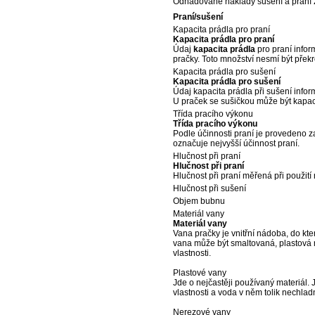
Odhadované náklady sušení a praní z
Praní/sušení
Kapacita prádla pro praní
Kapacita prádla pro praní
Údaj
kapacita prádla
pro praní infor
pračky. Toto množství nesmí být přek
Kapacita prádla pro sušení
Kapacita prádla pro sušení
Údaj kapacita prádla při sušení infor
U praček se sušičkou může být kapacit
Třída pracího výkonu
Třída pracího výkonu
Podle účinnosti praní je provedeno za
označuje nejvyšší účinnost praní.
Hlučnost při praní
Hlučnost při praní
Hlučnost při praní měřená při použit
Hlučnost při sušení
Objem bubnu
Materiál vany
Materiál vany
Vana pračky je vnitřní nádoba, do kt
vana může být smaltovaná, plastová ne
vlastnosti.
Plastové vany
Jde o nejčastěji používaný materiál.
vlastnosti a voda v něm tolik nechlad
Nerezové vany