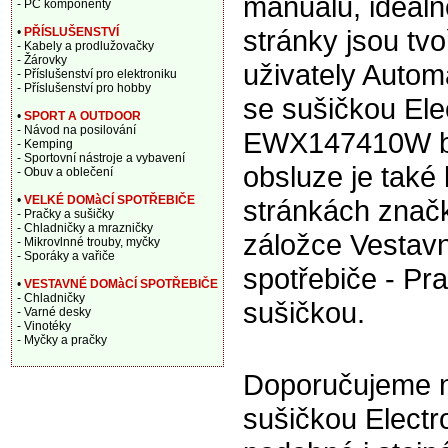
manuálu, ideáln
- PC komponenty
stránky jsou tv
•
PŘÍSLUŠENSTVÍ
- Kabely a prodlužovačky
- Žárovky
uživately Autom
- Příslušenství pro elektroniku
- Příslušenství pro hobby
se sušičkou Ele
•
SPORT A OUTDOOR
- Návod na posilování
EWX147410W bí
- Kemping
- Sportovní nástroje a vybavení
obsluze je také 
- Obuv a oblečení
•
VELKÉ DOMàCÍ SPOTŘEBIČE
stránkách značk
- Pračky a sušičky
- Chladničky a mrazničky
záložce Vestav
- Mikrovlnné trouby, myčky
- Sporáky a vařiče
spotřebiče - Pr
•
VESTAVNÉ DOMàCÍ SPOTŘEBIČE
- Chladničky
sušičkou.
- Varné desky
- Vinotéky
- Myčky a pračky
Doporučujeme na
sušičkou Elect