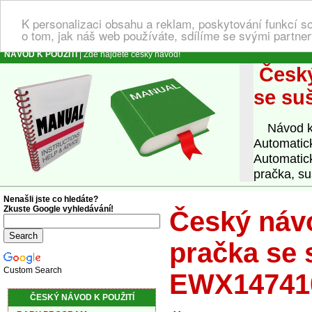
K personalizaci obsahu a reklam, poskytování funkcí s
o tom, jak náš web používáte, sdílíme se svými partner
NÁVOD K POUŽITÍ
| Zde najdete český návod!
Český
se su
Návod k o
Automatic
Automatic
pračka, su
Nenašli jste co hledáte?
Zkuste Google vyhledávání!
Český návo
pračka se 
Custom Search
EWX147410
ČESKÝ NÁVOD K POUŽITÍ