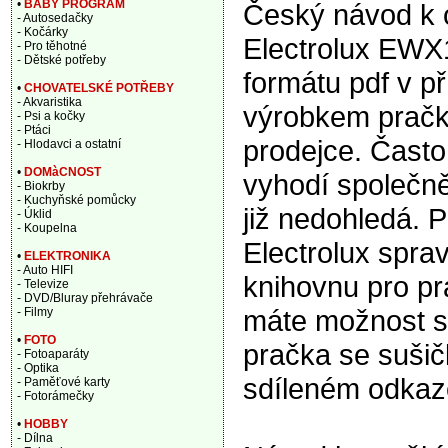
•
BABY PROGRAM
Český návod k 
- Autosedačky
- Kočárky
Electrolux EWX
- Pro těhotné
- Dětské potřeby
formátu pdf v p
•
CHOVATELSKÉ POTŘEBY
- Akvaristika
výrobkem pračky
- Psi a kočky
- Ptáci
prodejce. Často
- Hlodavci a ostatní
•
DOMàCNOST
vyhodí společně
- Biokrby
- Kuchyňské pomůcky
již nedohledá. P
- Úklid
- Koupelna
Electrolux spra
•
ELEKTRONIKA
- Auto HIFI
knihovnu pro pr
- Televize
- DVD/Bluray přehrávače
máte možnost st
- Filmy
•
FOTO
pračka se suši
- Fotoaparáty
- Optika
sdíleném odkaz
- Paměťové karty
- Fotorámečky
•
HOBBY
- Dílna