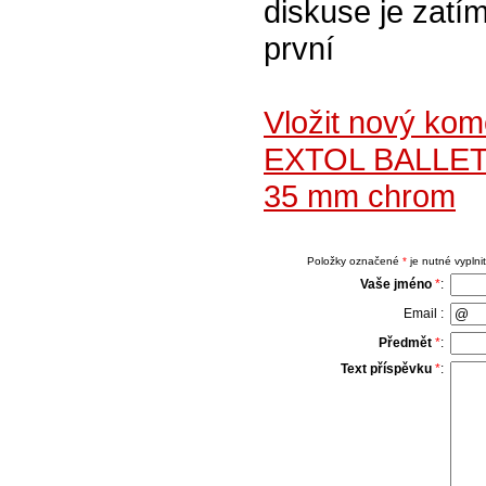
diskuse je zatím
první
Vložit nový kom
EXTOL BALLETT
35 mm chrom
Položky označené
*
je nutné vyplnit
Vaše jméno
*
:
Email :
Předmět
*
:
Text příspěvku
*
: