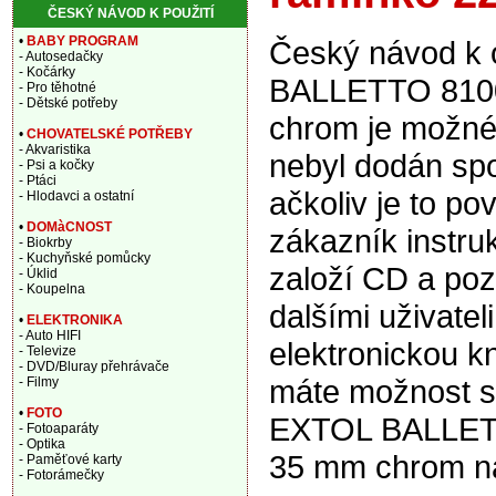
ČESKÝ NÁVOD K POUŽITÍ
•
BABY PROGRAM
Český návod k 
- Autosedačky
- Kočárky
BALLETTO 8100
- Pro těhotné
- Dětské potřeby
chrom je možné 
•
CHOVATELSKÉ POTŘEBY
- Akvaristika
nebyl dodán sp
- Psi a kočky
- Ptáci
ačkoliv je to po
- Hlodavci a ostatní
•
DOMàCNOST
zákazník instru
- Biokrby
- Kuchyňské pomůcky
založí CD a pozd
- Úklid
- Koupelna
dalšími uživate
•
ELEKTRONIKA
- Auto HIFI
elektronickou k
- Televize
- DVD/Bluray přehrávače
máte možnost st
- Filmy
•
FOTO
EXTOL BALLETT
- Fotoaparáty
- Optika
35 mm chrom na
- Paměťové karty
- Fotorámečky