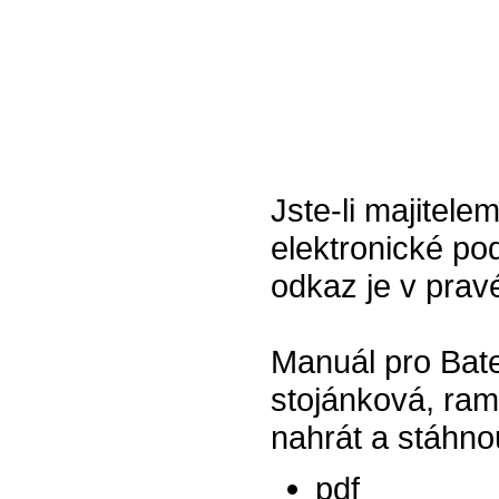
Jste-li majitel
elektronické pod
odkaz je v prav
Manuál pro Ba
stojánková, ra
nahrát a stáhno
pdf