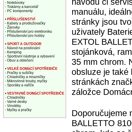
návodu či servi
- Notebooky
- Tiskárny a kancelář
manuálu, ideáln
- PC komponenty
stránky jsou tv
•
PŘÍSLUŠENSTVÍ
- Kabely a prodlužovačky
- Žárovky
uživately Bater
- Příslušenství pro elektroniku
- Příslušenství pro hobby
EXTOL BALLET
•
SPORT A OUTDOOR
- Návod na posilování
stojánková, ram
- Kemping
- Sportovní nástroje a vybavení
35 mm chrom. 
- Obuv a oblečení
•
VELKÉ DOMàCÍ SPOTŘEBIČE
obsluze je také 
- Pračky a sušičky
- Chladničky a mrazničky
stránkách znač
- Mikrovlnné trouby, myčky
- Sporáky a vařiče
záložce Domácno
•
VESTAVNÉ DOMàCÍ SPOTŘEBIČE
- Chladničky
- Varné desky
- Vinotéky
- Myčky a pračky
Doporučujeme n
BALLETTO 8100