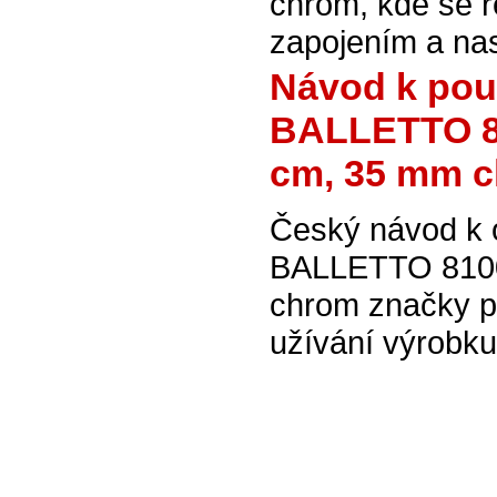
chrom, kde se ř
zapojením a na
Návod k pou
BALLETTO 81
cm, 35 mm 
Český návod k 
BALLETTO 8100
chrom značky p
užívání výrobku