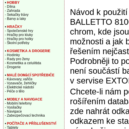
•
HOBBY
- Dílna
Návod k použití
- Zahrada
- Sekačky trávy
- Barvy a laky
BALLETTO 8100
•
HRAČKY
chrom, kde jsou
- Společenské hry
- Hračky pro kluky
možnosti a jak 
- Hračky pro holky
- Školní potřeby
řešením nejčast
•
KOSMETIKA A DROGERIE
- Hodinky
Podrobněji to p
- Rady pro ženy
- Kosmetika a celulitida
- Drogerie
není součástí b
•
MALÉ DOMàCÍ SPOTŘEBIČE
v servise EXTO
- Kávovary, vařiče
- Vysavače, žehličky
- Elektrické nádobí
Chcete-li nám 
- Péče o tělo
rošířením data
•
MOBILY A NAVIGACE
- Mobilní telefony
- Vysílačky
zde nahrát odka
- Navigace
- Zabezpečovací technika
odkazem ke sta
•
POČÍTAČE A PŘÍSLUŠENSTVÍ
- Tablety