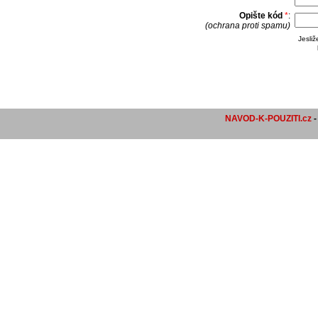
Opište kód
*
:
(ochrana proti spamu)
Jesli
NAVOD-K-POUZITI.cz
-