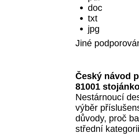
doc
txt
jpg
Jiné podporová
Český návod p
81001 stojánk
Nestárnoucí des
výběr příslušens
důvody, proč b
střední kategori