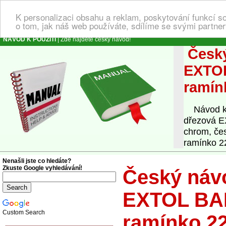
K personalizaci obsahu a reklam, poskytování funkcí s
o tom, jak náš web používáte, sdílíme se svými partner
NÁVOD K POUŽITÍ
| Zde najdete český návod!
Český
EXTOL
ramín
Návod k o
dřezová E
chrom, če
ramínko 2
Nenašli jste co hledáte?
Zkuste Google vyhledávání!
Český návo
EXTOL BAL
Custom Search
ramínko 2