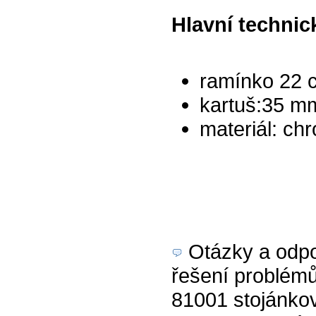
Hlavní technic
ramínko 22 
kartuš:35 m
materiál: ch
Otázky a odpov
řešení problém
81001 stojánko