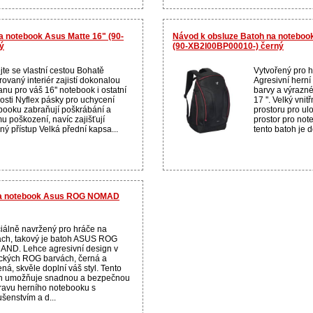
a notebook Asus Matte 16" (90-
Návod k obsluze Batoh na noteboo
ý
(90-XB2I00BP00010-) černý
jte se vlastní cestou Bohatě
Vytvořený pro 
rovaný interiér zajistí dokonalou
Agresivní herní
nu pro váš 16'' notebook i ostatní
barvy a výrazné
osti Nyflex pásky pro uchycení
17 ''. Velký vnit
booku zabraňují poškrábání a
prostoru pro ul
u poškození, navíc zajišťují
prostor pro not
ný přístup Velká přední kapsa...
tento batoh je 
 na notebook Asus ROG NOMAD
iálně navržený pro hráče na
ách, takový je batoh ASUS ROG
ND. Lehce agresivní design v
ických ROG barvách, černá a
ná, skvěle doplní váš styl. Tento
h umožňuje snadnou a bezpečnou
ravu herního notebooku s
ušenstvím a d...