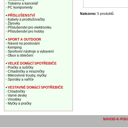
- Tiskárny a kancelář
- PC komponenty
Nalezeno:
5 produktů
•
PŘÍSLUŠENSTVÍ
- Kabely a prodlužovačky
- Žárovky
- Příslušenství pro elektroniku
- Příslušenství pro hobby
•
SPORT A OUTDOOR
- Návod na posilování
- Kemping
- Sportovní nástroje a vybavení
- Obuv a oblečení
•
VELKÉ DOMàCÍ SPOTŘEBIČE
- Pračky a sušičky
- Chladničky a mrazničky
- Mikrovlnné trouby, myčky
- Sporáky a vařiče
•
VESTAVNÉ DOMàCÍ SPOTŘEBIČE
- Chladničky
- Varné desky
- Vinotéky
- Myčky a pračky
NAVOD-K-POUZ