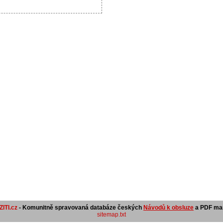
ITI.cz
- Komunitně spravovaná databáze českých
Návodů k obsluze
a PDF man
sitemap.txt