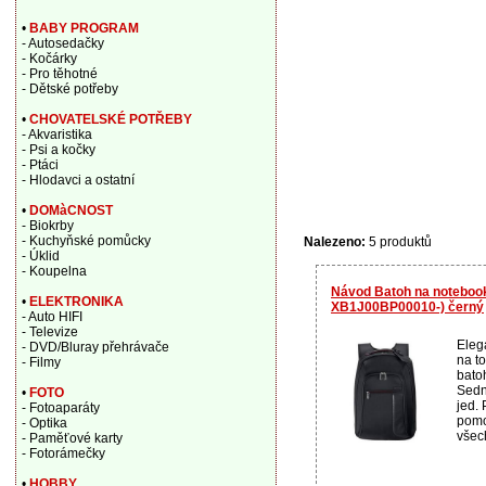
•
BABY PROGRAM
- Autosedačky
- Kočárky
- Pro těhotné
- Dětské potřeby
•
CHOVATELSKÉ POTŘEBY
- Akvaristika
- Psi a kočky
- Ptáci
- Hlodavci a ostatní
•
DOMàCNOST
- Biokrby
- Kuchyňské pomůcky
Nalezeno:
5 produktů
- Úklid
- Koupelna
Návod Batoh na notebook
•
ELEKTRONIKA
XB1J00BP00010-) černý
- Auto HIFI
- Televize
Eleg
- DVD/Bluray přehrávače
na t
- Filmy
bato
Sedn
•
FOTO
jed.
- Fotoaparáty
pomo
- Optika
všech
- Paměťové karty
- Fotorámečky
•
HOBBY