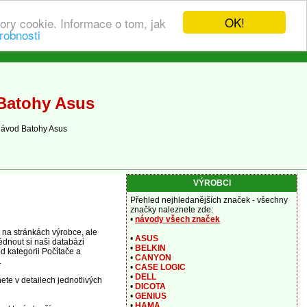
OK!
ory cookie. Informace o tom, jak
robnosti
 Batohy Asus
návod Batohy Asus
VÝROBCI
Přehled nejhledanějších značek - všechny
značky naleznete zde:
•
návody všech značek
na stránkách výrobce, ale
•
ASUS
édnout si naši databázi
•
BELKIN
d kategorii Počítače a
•
CANYON
.
•
CASE LOGIC
•
DELL
ete v detailech jednotlivých
•
DICOTA
•
GENIUS
•
HAMA