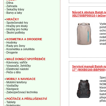
- Dílna
- Zahrada
- Sekačky trávy
Návod k obsluze Batoh n
- Barvy a laky
XB2700BP00010-) béžov
•
HRAČKY
- Společenské hry
Vyde
- Hračky pro kluky
polst
- Hračky pro holky
ochra
- Školní potřeby
cenn
note
•
KOSMETIKA A DROGERIE
jiném
- Hodinky
snad
- Rady pro ženy
- Kosmetika a celulitida
- Drogerie
•
MALÉ DOMàCÍ SPOTŘEBIČE
- Kávovary, vařiče
- Vysavače, žehličky
Servisní manuál Batoh
- Elektrické nádobí
17" (90XB0160-BBP000)
- Péče o tělo
Spec
•
MOBILY A NAVIGACE
cest
- Mobilní telefony
NOMA
- Vysílačky
klas
- Navigace
červe
- Zabezpečovací technika
bato
přep
•
POČÍTAČE A PŘÍSLUŠENSTVÍ
přísl
- Tablety
- Notebooky