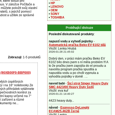
, které slouží pro
•
HP
sus. V záložce Počítače a
•
LENOVO
 můžete položit svůj vlastní
•
OEM
atelů, s jejichž pomocí
•
SONY
dost a užitek ze správné
•
TOSHIBA
Probíhající diskuze
Poslední diskutované produkty
:
napustí vodu a vyhodí pojistky
-
Automatická pračka Beko EV 6102 bílá
Vložil: Lenka Hrubá
2026-01-28 21:45:02
Zobrazuji
: 1-5 produktů
Dobrý den, v práci mám pračku Beko EV
6102 bílo dnes jsem s ní měla problém !!! A
to že pračku jsem zapojila do el proudu a
navolila program pračka spustila a
'' (90XB00F0-BBP000)
napustila vodu a po chvíli vypnula a
vyhodila pojistky v domě . ...
pějích úspěšných
navod babi
-
Šicí stroj Singer Heavy Duty
ý i na 16“ notebooky Ze
SMC 4423/00 Heavy Duty šedý
ých přihrádek vytáhnete
Vložil: eva kuř
pečnostních kontrol za
2026-01-21 14:40:27
dní kapsy určené na 7“
í zařízení a různé
4423 heavy duty...
kumenty ne...
návod
-
Espresso DeLonghi
ECAM25.462B černé
Vložil: Lenka