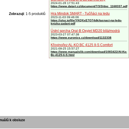
2024-01-28 17:51:43
https://www.datart.cz/document/7/3/3/doc_1168337.pdf
Hra Mindok SMART - Tučňáci na ledu
Zobrazuji
: 1-5 produktů
2023-11-03 09:46:06
https://uloz.to/file/YKQXxE7O74dk/tucnaci-na-ledu-
knizka-zadani-pdf
Ústní sprcha Oral-B Oxyjet MD20 bílá/modrá
2023-03-27 07:47:38
https://www.euronics.cz/download/1132338
Křovinořez AL-KO BC 4125 II-S Comfort
2021-09-25 15:57:27
https://www.manualslib.com/download/1083422/Al-Ko-
Bc-4125-Ii-S.html
uálů k obsluze