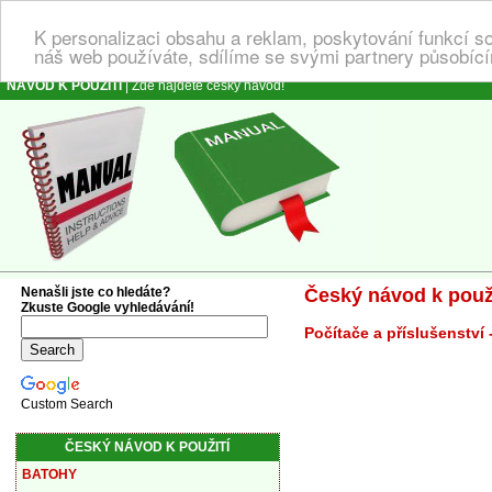
K personalizaci obsahu a reklam, poskytování funkcí s
náš web používáte, sdílíme se svými partnery působícím
NÁVOD K POUŽITÍ
| Zde najdete český návod!
Nenašli jste co hledáte?
Český návod k použi
Zkuste Google vyhledávání!
Počítače a příslušenství
Custom Search
ČESKÝ NÁVOD K POUŽITÍ
BATOHY