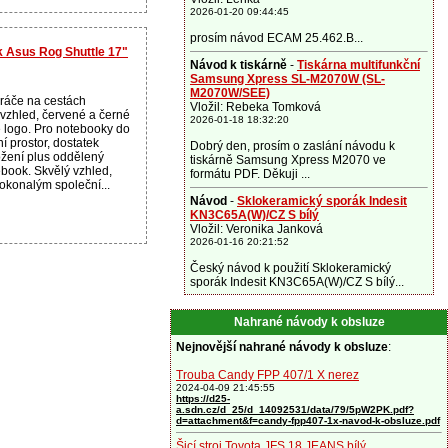
2026-01-20 09:44:45
prosím návod ECAM 25.462.B...
k Asus Rog Shuttle 17"
Návod k tiskárně
-
Tiskárna multifunkční
Samsung Xpress SL-M2070W (SL-
M2070W/SEE)
hráče na cestách
Vložil: Rebeka Tomková
 vzhled, červené a černé
2026-01-18 18:32:20
 logo. Pro notebooky do
řní prostor, dostatek
Dobrý den, prosím o zaslání návodu k
ožení plus oddělený
tiskárně Samsung Xpress M2070 ve
ebook. Skvělý vzhled,
formátu PDF. Děkuji ...
dokonalým společní...
Návod
-
Sklokeramický sporák Indesit
KN3C65A(W)/CZ S bílý
Vložil: Veronika Janková
2026-01-16 20:21:52
Český návod k použití Sklokeramický
sporák Indesit KN3C65A(W)/CZ S bílý...
Nahrané návody k obsluze
Nejnovější nahrané návody k obsluze
:
Trouba Candy FPP 407/1 X nerez
2024-04-09 21:45:55
https://d25-
a.sdn.cz/d_25/d_14092531/data/79/5pW2PK.pdf?
d=attachment&f=candy-fpp407-1x-navod-k-obsluze.pdf
Šicí stroj Toyota JFS 18 JEANS bílý