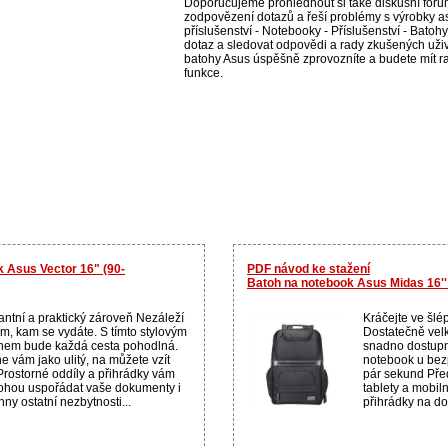
Doporučujeme prohlédnout si také diskusní fórum
zodpovězení dotazů a řeší problémy s výrobky a
příslušenství - Notebooky - Příslušenství - Batohy
dotaz a sledovat odpovědi a rady zkušených uživ
batohy Asus úspěšně zprovozníte a budete mít ra
funkce.
 Asus Vector 16" (90-
PDF návod ke stažení
Batoh na notebook Asus Midas 16
antní a praktický zároveň Nezáleží
Kráčejte ve šlé
om, kam se vydáte. S tímto stylovým
Dostatečně velk
hem bude každá cesta pohodlná.
snadno dostupn
e vám jako ulitý, na můžete vzít
notebook u bez
 Prostorné oddíly a přihrádky vám
pár sekund Pře
hou uspořádat vaše dokumenty i
tablety a mobiln
ny ostatní nezbytnosti...
přihrádky na do