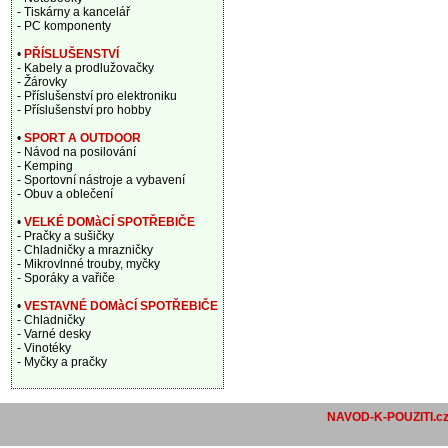
- Tiskárny a kancelář
- PC komponenty
•
PŘÍSLUŠENSTVÍ
- Kabely a prodlužovačky
- Žárovky
- Příslušenství pro elektroniku
- Příslušenství pro hobby
•
SPORT A OUTDOOR
- Návod na posilování
- Kemping
- Sportovní nástroje a vybavení
- Obuv a oblečení
•
VELKÉ DOMàCÍ SPOTŘEBIČE
- Pračky a sušičky
- Chladničky a mrazničky
- Mikrovlnné trouby, myčky
- Sporáky a vařiče
•
VESTAVNÉ DOMàCÍ SPOTŘEBIČE
- Chladničky
- Varné desky
- Vinotéky
- Myčky a pračky
NAVOD-K-POUZITI.c