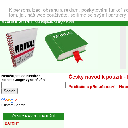
K personalizaci obsahu a reklam, poskytování funkcí s
tom, jak náš web používáte, sdílíme se svými partnery 
NÁVOD K POUŽITÍ
| Zde najdete český návod!
N
Nenašli jste co hledáte?
Český návod k použití 
Zkuste Google vyhledávání!
Počítače a příslušenství - Not
Custom Search
ČESKÝ NÁVOD K POUŽITÍ
BATOHY