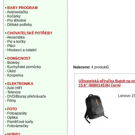
•
BABY PROGRAM
- Autosedačky
- Kočárky
- Pro těhotné
- Dětské potřeby
•
CHOVATELSKÉ POTŘEBY
- Akvaristika
- Psi a kočky
- Ptáci
- Hlodavci a ostatní
•
DOMàCNOST
- Biokrby
- Kuchyňské pomůcky
Nalezeno:
4 produktů
- Úklid
- Koupelna
Uživatelská příručka Batoh na 
•
ELEKTRONIKA
15.6'' (888014536) černý
- Auto HIFI
- Televize
Lenovo 15
- DVD/Bluray přehrávače
- Filmy
•
FOTO
- Fotoaparáty
- Optika
- Paměťové karty
- Fotorámečky
•
HOBBY