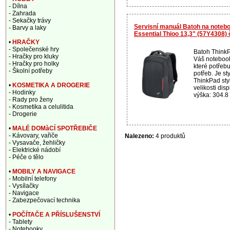
- Dílna
- Zahrada
- Sekačky trávy
Servisní manuál Batoh na noteb
- Barvy a laky
Essential Thioo 13,3" (57Y4308)
•
HRAČKY
- Společenské hry
Batoh ThinkP
- Hračky pro kluky
Váš notebook
- Hračky pro holky
které potřebu
- Školní potřeby
potřeb. Je st
ThinkPad sty
•
KOSMETIKA A DROGERIE
velikosti dis
- Hodinky
výška: 304.8 
- Rady pro ženy
- Kosmetika a celulitida
- Drogerie
•
MALÉ DOMàCÍ SPOTŘEBIČE
- Kávovary, vařiče
Nalezeno:
4 produktů
- Vysavače, žehličky
- Elektrické nádobí
- Péče o tělo
•
MOBILY A NAVIGACE
- Mobilní telefony
- Vysílačky
- Navigace
- Zabezpečovací technika
•
POČÍTAČE A PŘÍSLUŠENSTVÍ
- Tablety
- Notebooky