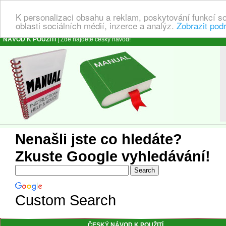
K personalizaci obsahu a reklam, poskytování funkcí s
oblasti sociálních médií, inzerce a analýz.
Zobrazit pod
NÁVOD K POUŽITÍ
| Zde najdete český návod!
Nenašli jste co hledáte?
Zkuste Google vyhledávání!
Custom Search
ČESKÝ NÁVOD K POUŽITÍ