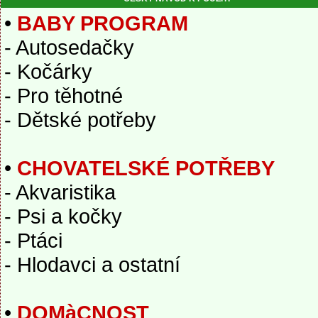
•
BABY PROGRAM
- Autosedačky
- Kočárky
- Pro těhotné
- Dětské potřeby
•
CHOVATELSKÉ POTŘEBY
- Akvaristika
- Psi a kočky
- Ptáci
- Hlodavci a ostatní
•
DOMàCNOST