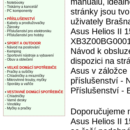
manuálu, ideáln
- Notebooky
- Tiskárny a kancelář
stránky jsou tv
- PC komponenty
uživately Brašn
•
PŘÍSLUŠENSTVÍ
- Kabely a prodlužovačky
- Žárovky
Asus Helios II 1
- Příslušenství pro elektroniku
- Příslušenství pro hobby
XB3Z00BG00010
•
SPORT A OUTDOOR
- Návod na posilování
Návod k obsluze
- Kemping
- Sportovní nástroje a vybavení
dispozici na st
- Obuv a oblečení
•
VELKÉ DOMàCÍ SPOTŘEBIČE
Asus v záložce 
- Pračky a sušičky
- Chladničky a mrazničky
příslušenství -
- Mikrovlnné trouby, myčky
- Sporáky a vařiče
Příslušenství - 
•
VESTAVNÉ DOMàCÍ SPOTŘEBIČE
- Chladničky
- Varné desky
- Vinotéky
- Myčky a pračky
Doporučujeme na
Asus Helios II