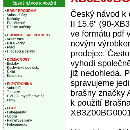
ČESKÝ NÁVOD K POUŽITÍ
•
BABY PROGRAM
Český návod k 
- Autosedačky
- Kočárky
II 15,6" (90-X
- Pro těhotné
- Dětské potřeby
ve formátu pdf 
•
CHOVATELSKÉ POTŘEBY
- Akvaristika
novým výrobkem 
- Psi a kočky
- Ptáci
prodejce. Často
- Hlodavci a ostatní
•
DOMàCNOST
vyhodí společně
- Biokrby
- Kuchyňské pomůcky
již nedohledá. P
- Úklid
- Koupelna
spravujeme jedi
•
ELEKTRONIKA
- Auto HIFI
brašny značky 
- Televize
- DVD/Bluray přehrávače
k použití Brašn
- Filmy
•
FOTO
XB3Z00BG00010
- Fotoaparáty
- Optika
- Paměťové karty
- Fotorámečky