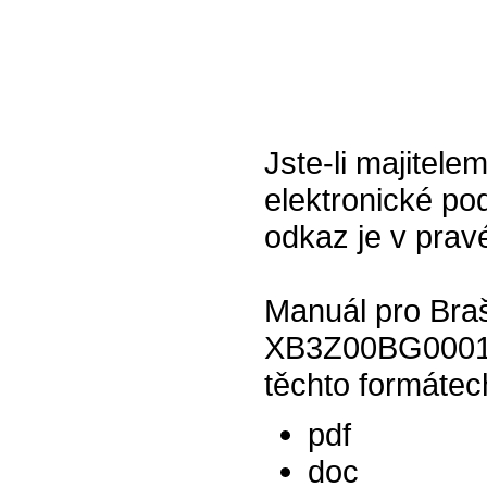
Jste-li majitel
elektronické pod
odkaz je v prav
Manuál pro Braš
XB3Z00BG00010-
těchto formátec
pdf
doc