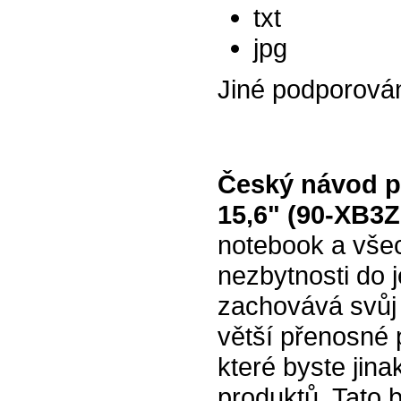
txt
jpg
Jiné podporová
Český návod p
15,6" (90-XB3
notebook a všec
nezbytnosti do j
zachovává svůj 
větší přenosné 
které byste jin
produktů. Tato b