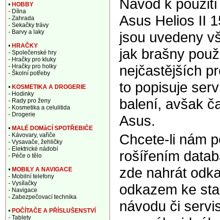
Návod k použití
•
HOBBY
- Dílna
Asus Helios II
- Zahrada
- Sekačky trávy
- Barvy a laky
jsou uvedeny vš
•
HRAČKY
jak brašny použ
- Společenské hry
- Hračky pro kluky
nejčastějších p
- Hračky pro holky
- Školní potřeby
to popisuje ser
•
KOSMETIKA A DROGERIE
- Hodinky
balení, avšak ča
- Rady pro ženy
- Kosmetika a celulitida
- Drogerie
Asus.
•
MALÉ DOMàCÍ SPOTŘEBIČE
Chcete-li nám 
- Kávovary, vařiče
- Vysavače, žehličky
- Elektrické nádobí
rošířením data
- Péče o tělo
zde nahrát odka
•
MOBILY A NAVIGACE
- Mobilní telefony
- Vysílačky
odkazem ke sta
- Navigace
- Zabezpečovací technika
návodu či servi
•
POČÍTAČE A PŘÍSLUŠENSTVÍ
- Tablety