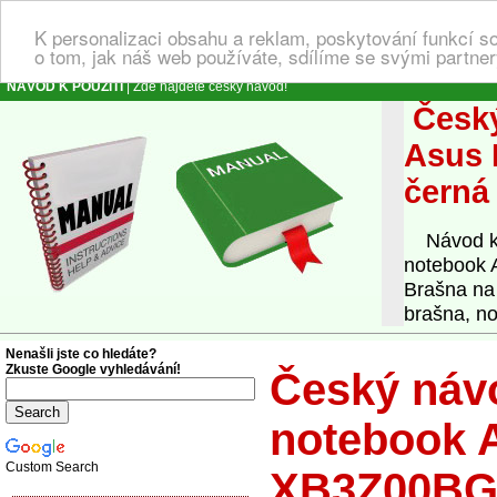
K personalizaci obsahu a reklam, poskytování funkcí s
o tom, jak náš web používáte, sdílíme se svými partner
NÁVOD K POUŽITÍ
| Zde najdete český návod!
Český
Asus 
černá
Návod k o
notebook 
Brašna na
brašna, n
Nenašli jste co hledáte?
Zkuste Google vyhledávání!
Český návo
notebook A
Custom Search
XB3Z00BG0