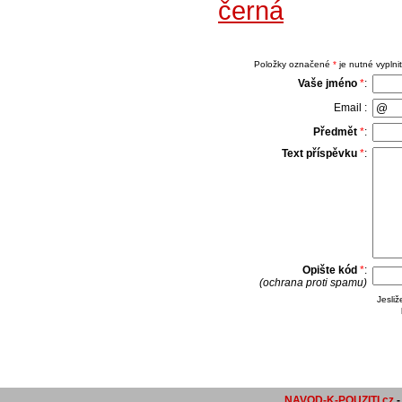
černá
Položky označené
*
je nutné vyplnit
Vaše jméno
*
:
Email :
Předmět
*
:
Text příspěvku
*
:
Opište kód
*
:
(ochrana proti spamu)
Jesli
NAVOD-K-POUZITI.cz
-