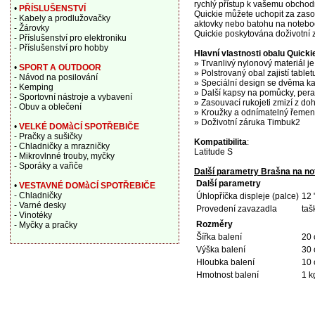
rychlý přístup k vašemu obchodn
•
PŘÍSLUŠENSTVÍ
Quickie můžete uchopit za zaso
- Kabely a prodlužovačky
aktovky nebo batohu na notebook
- Žárovky
Quickie poskytována doživotní 
- Příslušenství pro elektroniku
- Příslušenství pro hobby
Hlavní vlastnosti obalu Quicki
» Trvanlivý nylonový materiál j
•
SPORT A OUTDOOR
» Polstrovaný obal zajistí tablet
- Návod na posilování
» Speciální design se dvěma ka
- Kemping
» Další kapsy na pomůcky, pera 
- Sportovní nástroje a vybavení
» Zasouvací rukojeti zmizí z doh
- Obuv a oblečení
» Kroužky a odnímatelný řemen
» Doživotní záruka Timbuk2
•
VELKÉ DOMàCÍ SPOTŘEBIČE
- Pračky a sušičky
Kompatibilita
:
- Chladničky a mrazničky
Latitude S
- Mikrovlnné trouby, myčky
- Sporáky a vařiče
Další parametry Brašna na no
Další parametry
•
VESTAVNÉ DOMàCÍ SPOTŘEBIČE
- Chladničky
Úhlopříčka displeje (palce)
12 
- Varné desky
Provedení zavazadla
taš
- Vinotéky
Rozměry
- Myčky a pračky
Šířka balení
20
Výška balení
30
Hloubka balení
10
Hmotnost balení
1 k