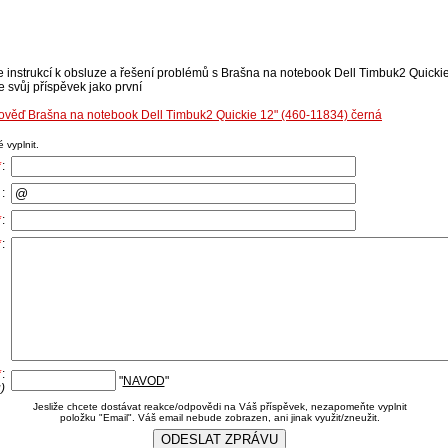
e instrukcí k obsluze a řešení problémů s Brašna na notebook Dell Timbuk2 Quicki
e svůj příspěvek jako první
pověď Brašna na notebook Dell Timbuk2 Quickie 12" (460-11834) černá
 vyplnit.
*
:
:
*
:
*
:
*
:
"
NAVOD
"
)
Jesliže chcete dostávat reakce/odpovědi na Váš příspěvek, nezapomeňte vyplnit
položku "Email". Váš email nebude zobrazen, ani jinak využit/zneužit.