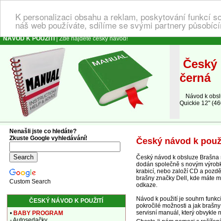
K personalizaci obsahu a reklam, poskytování funkcí s
náš web používáte, sdílíme se svými partnery působícím
NÁVOD K POUŽITÍ
| Zde najdete český návod!
Český 
černá
Návod k obsluz
Quickie 12" (46
Nenašli jste co hledáte?
Zkuste Google vyhledávání!
Český návod k použi
Český návod k obsluze Brašna n
dodán společně s novým výrobkem
krabicí, nebo založí CD a pozdě
brašny značky Dell, kde máte m
Custom Search
odkaze.
Návod k použití je souhrn funk
ČESKÝ NÁVOD K POUŽITÍ
pokročilé možnosti a jak brašny
servisní manuál, který obvykle n
•
BABY PROGRAM
- Autosedačky