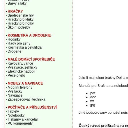
- Barvy a laky
•
HRAČKY
- Společenské hry
- Hračky pro kluky
- Hračky pro holky
- Školní potřeby
•
KOSMETIKA A DROGERIE
- Hodinky
- Rady pro ženy
- Kosmetika a celulitida
- Drogerie
•
MALÉ DOMàCÍ SPOTŘEBIČE
- Kávovary, vařiče
- Vysavače, žehličky
- Elektrické nádobí
- Péče o tělo
Jste-li majitelem brašny Dell a 
•
MOBILY A NAVIGACE
Manuál pro Brašna na notebook 
- Mobilní telefony
- Vysílačky
pdf
- Navigace
doc
- Zabezpečovací technika
txt
jpg
•
POČÍTAČE A PŘÍSLUŠENSTVÍ
- Tablety
Jiné podporovány bohužel nejs
- Notebooky
- Tiskárny a kancelář
- PC komponenty
Český návod pro Brašna na no