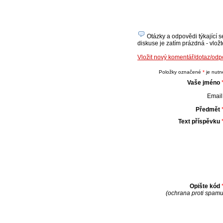
Otázky a odpovědi týkající s
diskuse je zatím prázdná - vložt
Vložit nový komentář/dotaz/od
Položky označené
*
je nutné
Vaše jméno
Email 
Předmět
Text příspěvku
Opište kód
(ochrana proti spamu