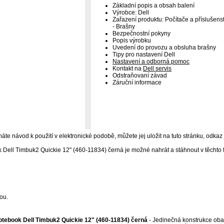
Základní popis a obsah balení
Výrobce: Dell
Zařazení produktu: Počítače a příslušenst
- Brašny
Bezpečnostní pokyny
Popis výrobku
Uvedení do provozu a obsluha brašny
Tipy pro nastavení Dell
Nastavení a odborná pomoc
Kontakt na
Dell servis
Odstraňovaní závad
Záruční informace
máte návod k použití v elektronické podobě, můžete jej uložit na tuto stránku, odkaz 
Dell Timbuk2 Quickie 12" (460-11834) černá je možné nahrát a stáhnout v těchto 
ou.
tebook Dell Timbuk2 Quickie 12" (460-11834) černá
- Jedinečná konstrukce oba