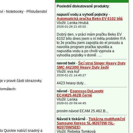
Poslední diskutované produkty
:
ví - Notebooky - Příslušenství
napustí vodu a vyhodí pojistky
-
Automatická pračka Beko EV 6102 bílá
Vložil: Lenka Hrubá
2026-01-28 21:45:02
Dobrý den, v práci mám pračku Beko EV
6102 bílo dnes jsem s ní měla problém !!! A
to že pračku jsem zapojila do el proudu a
navolila program pračka spustila a
napustila vodu a po chvíli vypnula a
vyhodila pojistky v domě . ...
navod babi
-
Šicí stroj Singer Heavy Duty
SMC 4423/00 Heavy Duty šedý
Vložil: eva kuř
2026-01-21 14:40:27
je v pravé části obrazovky.
4423 heavy duty...
formátech:
návod
-
Espresso DeLonghi
ECAM25.462B černé
Vložil: Lenka
2026-01-20 09:44:45
prosím návod ECAM 25.462.B...
Návod k tiskárně
-
Tiskárna multifunkční
Samsung Xpress SL-M2070W (SL-
M2070W/SEE)
lu Quickie nabízí snadný a
Vložil: Rebeka Tomková