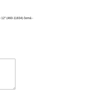
e 12" (460-11834) černá -