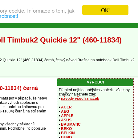
OK!
ory cookie. Informace o tom, jak
robnosti
l Timbuk2 Quickie 12" (460-11834)
2 Quickie 12" (460-11834) černá, český návod Brašna na notebook Dell Timbuk2
VÝROBCI
0-11834) černá
Přehled nejhledanějších značek - všechny
značky naleznete zde:
átu pdf v případě, že nebyl
•
návody všech značek
rukce vyhodí společně s
 elektronickou knihovnu pro
•
ACER
60-11834) černá na sdíleném
•
AEG
•
APPLE
•
ASUS
ny všechny základní i
•
BAUMATIC
ním. Podrobněji to popisuje
•
BEKO
•
BELKIN
•
BENQ