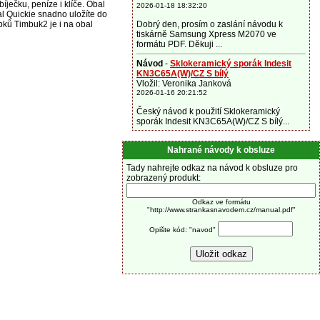
íječku, peníze i klíče. Obal
2026-01-18 18:32:20
l Quickie snadno uložíte do
bků Timbuk2 je i na obal
Dobrý den, prosím o zaslání návodu k
tiskárně Samsung Xpress M2070 ve
formátu PDF. Děkuji ...
Návod
-
Sklokeramický sporák Indesit
KN3C65A(W)/CZ S bílý
Vložil: Veronika Janková
2026-01-16 20:21:52
Český návod k použití Sklokeramický
sporák Indesit KN3C65A(W)/CZ S bílý...
Nahrané návody k obsluze
Tady nahrejte odkaz na návod k obsluze pro
zobrazený produkt:
Odkaz ve formátu
"http://www.strankasnavodem.cz/manual.pdf"
Opište kód: "navod"