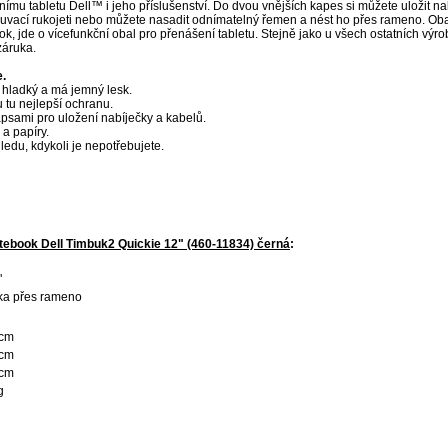
ímu tabletu Dell™ i jeho příslušenství. Do dvou vnějších kapes si můžete uložit nab
uvací rukojeti nebo můžete nasadit odnímatelný řemen a nést ho přes rameno. Oba
, jde o vícefunkční obal pro přenášení tabletu. Stejně jako u všech ostatních výro
záruka.
e.
e hladký a má jemný lesk.
u tu nejlepší ochranu.
psami pro uložení nabíječky a kabelů.
a papíry.
ledu, kdykoli je nepotřebujete.
tebook Dell Timbuk2 Quickie 12" (460-11834) černá
:
"
ka přes rameno
 cm
 cm
 cm
g