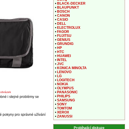
•
BLACK-DECKER
•
BLAUPUNKT
•
BOSCH
•
CANON
•
CASIO
•
DELL
•
ELECTROLUX
•
FAGOR
•
FUJITSU
•
GENIUS
•
GRUNDIG
•
HP
•
HTC
•
HUAWEI
•
INTEL
•
JVC
•
KONICA MINOLTA
•
LENOVO
•
LG
•
LOGITECH
•
NOKIA
•
OLYMPUS
•
PANASONIC
t obrázek
•
PHILIPS
bné i stejné problémy se
•
SAMSUNG
•
SONY
•
TOMTOM
•
XEROX
é pokyny pro správné užívání
•
ZANUSSI
Probíhající diskuze