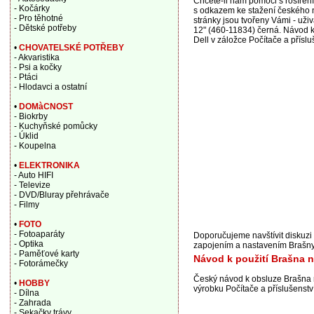
Chcete-li nám pomoci s rošířen
- Kočárky
s odkazem ke stažení českého n
- Pro těhotné
stránky jsou tvořeny Vámi - už
- Dětské potřeby
12" (460-11834) černá. Návod k 
Dell v záložce Počítače a příslu
•
CHOVATELSKÉ POTŘEBY
- Akvaristika
- Psi a kočky
- Ptáci
- Hlodavci a ostatní
•
DOMàCNOST
- Biokrby
- Kuchyňské pomůcky
- Úklid
- Koupelna
•
ELEKTRONIKA
- Auto HIFI
- Televize
- DVD/Bluray přehrávače
- Filmy
•
FOTO
- Fotoaparáty
Doporučujeme navštívit diskuzi
- Optika
zapojením a nastavením Brašny
- Paměťové karty
Návod k použití Brašna n
- Fotorámečky
Český návod k obsluze Brašna 
•
HOBBY
výrobku Počítače a příslušenství
- Dílna
- Zahrada
- Sekačky trávy