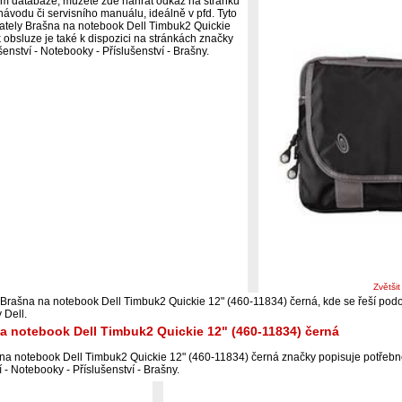
ím databáze, můžete zde nahrát odkaz na stránku
ávodu či servisního manuálu, ideálně v pfd. Tyto
ivately Brašna na notebook Dell Timbuk2 Quickie
obsluze je také k dispozici na stránkách značky
šenství - Notebooky - Příslušenství - Brašny.
Zvětši
 Brašna na notebook Dell Timbuk2 Quickie 12" (460-11834) černá, kde se řeší podo
 Dell.
a notebook Dell Timbuk2 Quickie 12" (460-11834) černá
na notebook Dell Timbuk2 Quickie 12" (460-11834) černá značky popisuje potřebn
 - Notebooky - Příslušenství - Brašny.