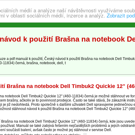
ociálních médií a analýze naší návštěvnosti využíváme soub
i v oblasti sociálních médií, inzerce a analýz.
Zobrazit pod
návod k použití Brašna na notebook Del
e a pdf manuál k použití, Český návod k použití Brašna na notebook Dell Timbuk
0-11834) černá, brašna, notebook, dell, t
tí Brašna na notebook Dell Timbuk2 Quickie 12" (46
a notebook Dell Timbuk2 Quickie 12" (460-11834) černá je možné stáhnout ve form
 brašny, ačkoliv je to povinnost prodejce. Často se také stává, že zákazník inst
ji je již nedohledá. Proto společně s dalšími uživateli Dell spravujeme jedinečnou
ožnost stáhnout návod k použití Brašna na notebook Dell Timbuk2 Quickie 12" (4
cí Brašna na notebook Dell Timbuk2 Quickie 12" (460-11834) černá, kde jsou uvede
 používat. Manuál se také zabývá řešením nejčastějších problémů a jejich odstraně
ení součástí balení, avšak často je možné jej stáhnout v servise Dell.