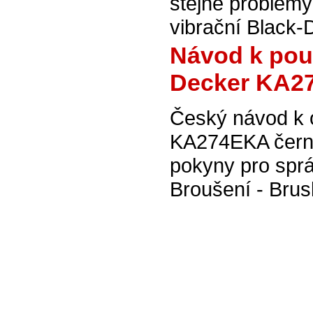
stejné problém
vibrační Black-
Návod k použ
Decker KA27
Český návod k 
KA274EKA černá
pokyny pro sprá
Broušení - Brus