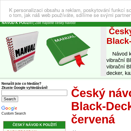
K personalizaci obsahu a reklam, poskytování funkcí s
o tom, jak náš web používáte, sdílíme se svými partner
NÁVOD K POUŽITÍ
| Zde najdete český návod!
Český
Black
Návod k o
vibrační 
vibrační B
decker, k
Nenašli jste co hledáte?
Zkuste Google vyhledávání!
Český návo
Black-Dec
Custom Search
červená
ČESKÝ NÁVOD K POUŽITÍ