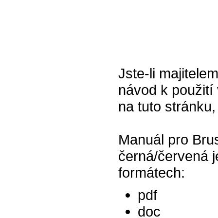
Jste-li majitel
návod k použití 
na tuto stránku,
Manuál pro Bru
černá/červená j
formátech:
pdf
doc