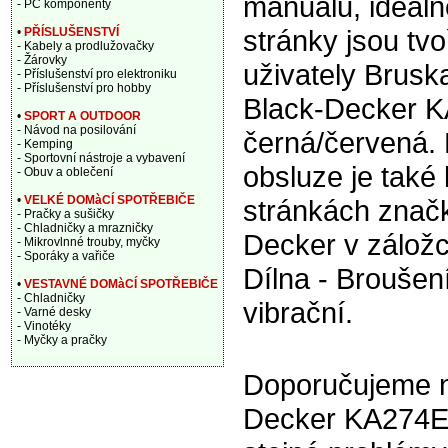
manuálu, ideáln
- PC komponenty
stránky jsou tv
•
PŘÍSLUŠENSTVÍ
- Kabely a prodlužovačky
- Žárovky
uživately Brusk
- Příslušenství pro elektroniku
- Příslušenství pro hobby
Black-Decker 
•
SPORT A OUTDOOR
- Návod na posilování
černá/červená.
- Kemping
- Sportovní nástroje a vybavení
obsluze je také 
- Obuv a oblečení
•
VELKÉ DOMàCÍ SPOTŘEBIČE
stránkách znač
- Pračky a sušičky
- Chladničky a mrazničky
Decker v zálož
- Mikrovlnné trouby, myčky
- Sporáky a vařiče
Dílna - Broušen
•
VESTAVNÉ DOMàCÍ SPOTŘEBIČE
- Chladničky
vibrační.
- Varné desky
- Vinotéky
- Myčky a pračky
Doporučujeme na
Decker KA274EK