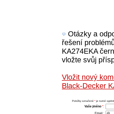
Otázky a odpov
řešení problémů
KA274EKA černá
vložte svůj přís
Vložit nový kom
Black-Decker 
Položky označené
*
je nutné vyplnit
Vaše jméno
*
:
Email :