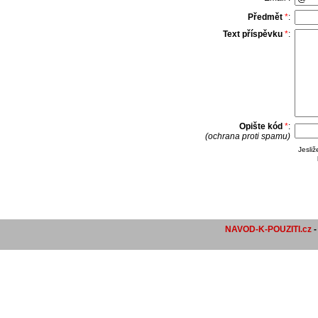
Předmět
*
:
Text příspěvku
*
:
Opište kód
*
:
(ochrana proti spamu)
Jesli
NAVOD-K-POUZITI.cz
-