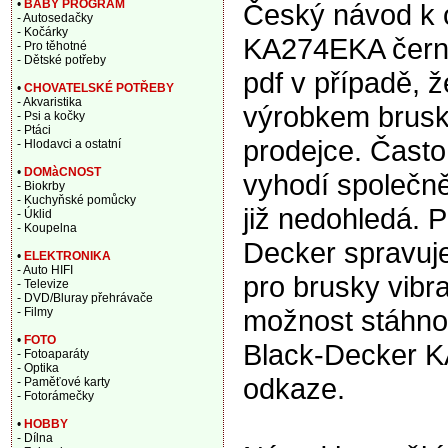
•
BABY PROGRAM
Český návod k 
- Autosedačky
- Kočárky
KA274EKA černá
- Pro těhotné
- Dětské potřeby
pdf v případě, 
•
CHOVATELSKÉ POTŘEBY
- Akvaristika
výrobkem brusky
- Psi a kočky
- Ptáci
prodejce. Často
- Hlodavci a ostatní
•
DOMàCNOST
vyhodí společně
- Biokrby
- Kuchyňské pomůcky
již nedohledá. P
- Úklid
- Koupelna
Decker spravuj
•
ELEKTRONIKA
- Auto HIFI
pro brusky vibr
- Televize
- DVD/Bluray přehrávače
možnost stáhnou
- Filmy
•
FOTO
Black-Decker K
- Fotoaparáty
- Optika
odkaze.
- Paměťové karty
- Fotorámečky
•
HOBBY
- Dílna