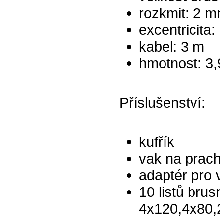
rozkmit: 2 
excentricita
kabel: 3 m
hmotnost: 3,
Příslušenství:
kufřík
vak na prac
adaptér pro
10 listů bru
4x120,4x80,