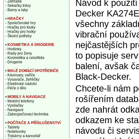
Návod k použití
- Zahrada
- Sekačky trávy
- Barvy a laky
Decker KA274EK
•
HRAČKY
všechny základn
- Společenské hry
- Hračky pro kluky
vibrační použív
- Hračky pro holky
- Školní potřeby
nejčastějších p
•
KOSMETIKA A DROGERIE
- Hodinky
to popisuje ser
- Rady pro ženy
- Kosmetika a celulitida
- Drogerie
balení, avšak ča
•
MALÉ DOMàCÍ SPOTŘEBIČE
Black-Decker.
- Kávovary, vařiče
- Vysavače, žehličky
- Elektrické nádobí
Chcete-li nám 
- Péče o tělo
rošířením data
•
MOBILY A NAVIGACE
- Mobilní telefony
- Vysílačky
zde nahrát odka
- Navigace
- Zabezpečovací technika
odkazem ke sta
•
POČÍTAČE A PŘÍSLUŠENSTVÍ
- Tablety
návodu či servi
- Notebooky
- Tiskárny a kancelář