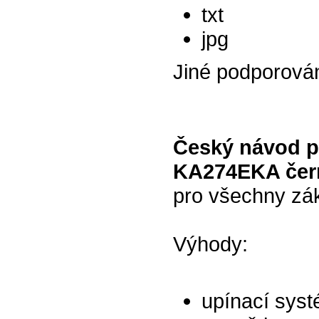
txt
jpg
Jiné podporová
Český návod p
KA274EKA čer
pro všechny zák
Výhody:
upínací syst