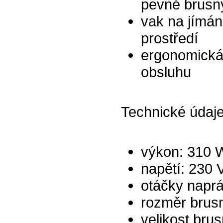
pevně brusn
vak na jímán
prostředí
ergonomická 
obsluhu
Technické údaje
výkon: 310 
napětí: 230 
otáčky naprá
rozměr brus
velikost bru