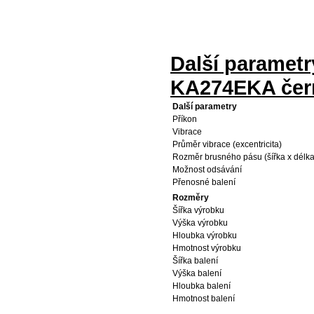
Další parametr
KA274EKA čer
Další parametry
Příkon
Vibrace
Průměr vibrace (excentricita)
Rozměr brusného pásu (šířka x délka
Možnost odsávání
Přenosné balení
Rozměry
Šířka výrobku
Výška výrobku
Hloubka výrobku
Hmotnost výrobku
Šířka balení
Výška balení
Hloubka balení
Hmotnost balení