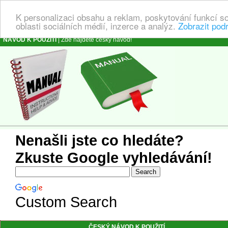
K personalizaci obsahu a reklam, poskytování funkcí s
oblasti sociálních médií, inzerce a analýz.
Zobrazit pod
NÁVOD K POUŽITÍ
| Zde najdete český návod!
Nenašli jste co hledáte?
Zkuste Google vyhledávání!
Custom Search
ČESKÝ NÁVOD K POUŽITÍ