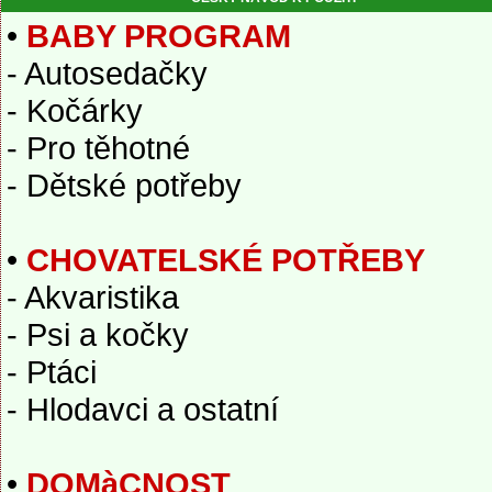
•
BABY PROGRAM
- Autosedačky
- Kočárky
- Pro těhotné
- Dětské potřeby
•
CHOVATELSKÉ POTŘEBY
- Akvaristika
- Psi a kočky
- Ptáci
- Hlodavci a ostatní
•
DOMàCNOST