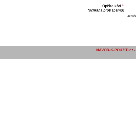
Opište kód
*
:
(ochrana proti spamu)
Jesli
NAVOD-K-POUZITI.cz
-