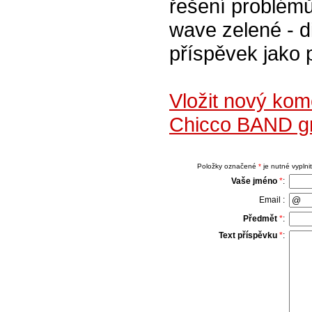
řešení problém
wave zelené - d
příspěvek jako 
Vložit nový ko
Chicco BAND g
Položky označené
*
je nutné vyplnit
Vaše jméno
*
:
Email :
Předmět
*
:
Text příspěvku
*
: