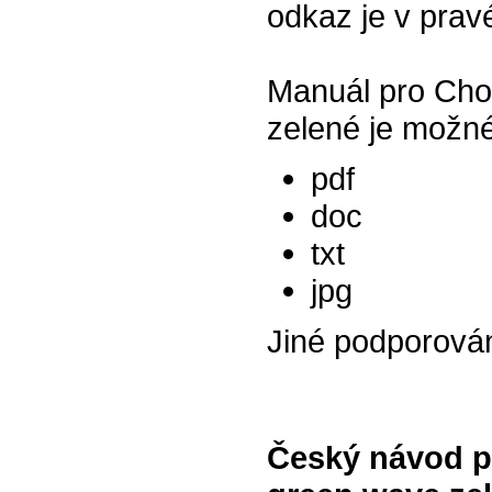
odkaz je v prav
Manuál pro Cho
zelené je možné
pdf
doc
txt
jpg
Jiné podporová
Český návod p