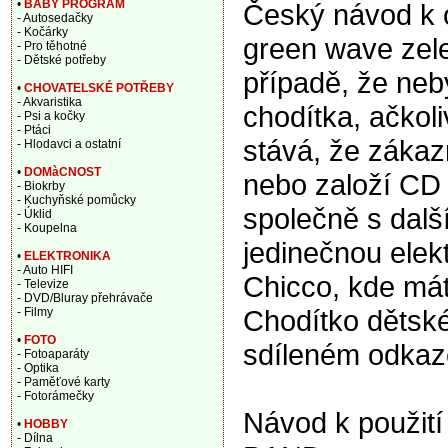
•
BABY PROGRAM
Český návod k 
- Autosedačky
- Kočárky
green wave zele
- Pro těhotné
- Dětské potřeby
případě, že ne
•
CHOVATELSKÉ POTŘEBY
- Akvaristika
chodítka, ačkoli
- Psi a kočky
- Ptáci
stává, že zákaz
- Hlodavci a ostatní
•
DOMàCNOST
nebo založí CD a
- Biokrby
- Kuchyňské pomůcky
společně s dalš
- Úklid
- Koupelna
jedinečnou elek
•
ELEKTRONIKA
- Auto HIFI
Chicco, kde mát
- Televize
- DVD/Bluray přehrávače
Chodítko dětsk
- Filmy
•
FOTO
sdíleném odkaz
- Fotoaparáty
- Optika
- Paměťové karty
- Fotorámečky
Návod k použití
•
HOBBY
- Dílna