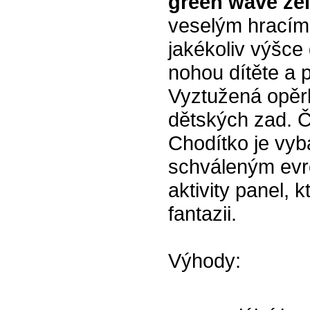
green wave ze
veselým hracím
jakékoliv výšce 
nohou dítěte a 
Vyztužená opěr
dětských zad. Č
Chodítko je vy
schváleným evr
aktivity panel, 
fantazii.
Výhody: