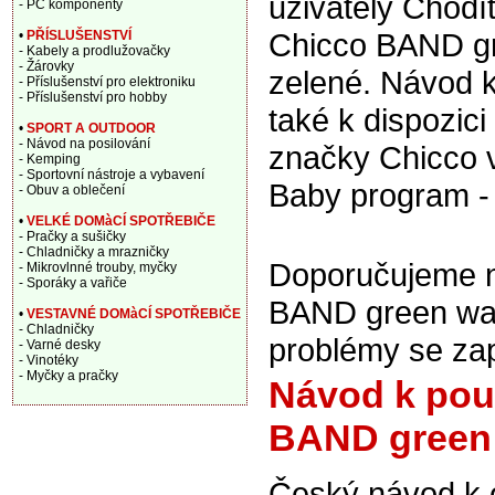
uživately Chodí
- PC komponenty
Chicco BAND g
•
PŘÍSLUŠENSTVÍ
- Kabely a prodlužovačky
- Žárovky
zelené. Návod k
- Příslušenství pro elektroniku
- Příslušenství pro hobby
také k dispozic
•
SPORT A OUTDOOR
- Návod na posilování
značky Chicco 
- Kemping
- Sportovní nástroje a vybavení
Baby program -
- Obuv a oblečení
•
VELKÉ DOMàCÍ SPOTŘEBIČE
- Pračky a sušičky
- Chladničky a mrazničky
Doporučujeme na
- Mikrovlnné trouby, myčky
- Sporáky a vařiče
BAND green wave
•
VESTAVNÉ DOMàCÍ SPOTŘEBIČE
- Chladničky
problémy se za
- Varné desky
- Vinotéky
- Myčky a pračky
Návod k použ
BAND green 
Český návod k 