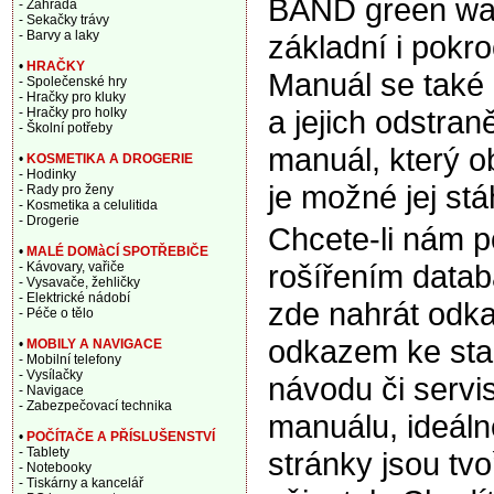
BAND green wav
- Zahrada
- Sekačky trávy
- Barvy a laky
základní i pokro
•
HRAČKY
Manuál se také
- Společenské hry
- Hračky pro kluky
a jejich odstran
- Hračky pro holky
- Školní potřeby
manuál, který o
•
KOSMETIKA A DROGERIE
- Hodinky
je možné jej st
- Rady pro ženy
- Kosmetika a celulitida
- Drogerie
Chcete-li nám 
•
MALÉ DOMàCÍ SPOTŘEBIČE
rošířením data
- Kávovary, vařiče
- Vysavače, žehličky
- Elektrické nádobí
zde nahrát odka
- Péče o tělo
odkazem ke sta
•
MOBILY A NAVIGACE
- Mobilní telefony
- Vysílačky
návodu či servi
- Navigace
- Zabezpečovací technika
manuálu, ideáln
•
POČÍTAČE A PŘÍSLUŠENSTVÍ
- Tablety
stránky jsou tv
- Notebooky
- Tiskárny a kancelář