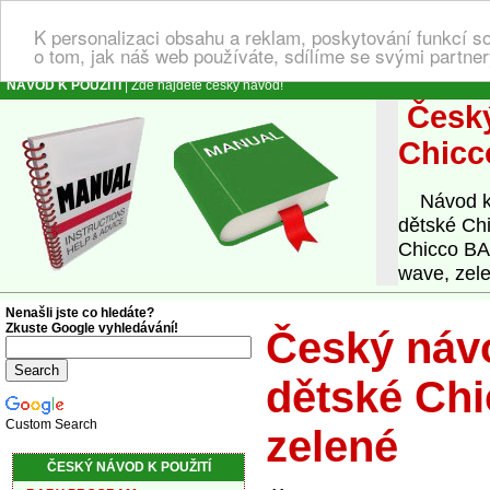
K personalizaci obsahu a reklam, poskytování funkcí s
o tom, jak náš web používáte, sdílíme se svými partner
NÁVOD K POUŽITÍ
| Zde najdete český návod!
Český
Chicc
Návod k o
dětské Ch
Chicco BAN
wave, zel
Nenašli jste co hledáte?
Zkuste Google vyhledávání!
Český návo
dětské Ch
Custom Search
zelené
ČESKÝ NÁVOD K POUŽITÍ