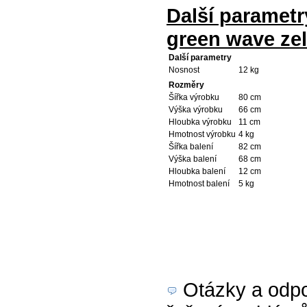
Další paramet
green wave ze
Další parametry
Nosnost
12 kg
Rozměry
Šířka výrobku
80 cm
Výška výrobku
66 cm
Hloubka výrobku
11 cm
Hmotnost výrobku
4 kg
Šířka balení
82 cm
Výška balení
68 cm
Hloubka balení
12 cm
Hmotnost balení
5 kg
Otázky a odpov