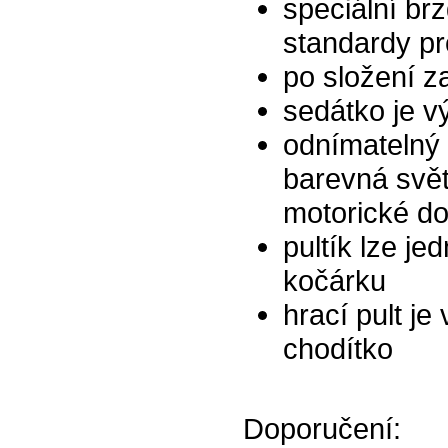
speciální br
standardy pr
po složení z
sedátko je v
odnímatelný h
barevná svět
motorické do
pultík lze j
kočárku
hrací pult j
chodítko
Doporučení: