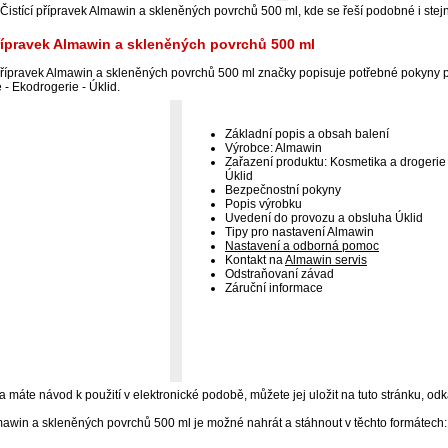
 Čistící přípravek Almawin a skleněných povrchů 500 ml, kde se řeší podobné i ste
přípravek Almawin a skleněných povrchů 500 ml
přípravek Almawin a skleněných povrchů 500 ml značky popisuje potřebné pokyny 
 - Ekodrogerie - Úklid.
Základní popis a obsah balení
Výrobce: Almawin
Zařazení produktu: Kosmetika a drogerie 
Úklid
Bezpečnostní pokyny
Popis výrobku
Uvedení do provozu a obsluha Úklid
Tipy pro nastavení Almawin
Nastavení a odborná pomoc
Kontakt na
Almawin servis
Odstraňovaní závad
Záruční informace
a máte návod k použití v elektronické podobě, můžete jej uložit na tuto stránku, odk
lmawin a skleněných povrchů 500 ml je možné nahrát a stáhnout v těchto formátech: