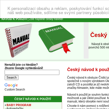
K personalizaci obsahu a reklam, poskytování funkcí s
náš web používáte, sdílíme se svými partnery působícím
NÁVOD K POUŽITÍ
| Zde najdete český návod!
Český n
Návod k obsluz
povrchů 500 ml,
Nenašli jste co hledáte?
Zkuste Google vyhledávání!
Český návod k použi
Český návod k obsluze Čistící 
společně s novým výrobkem Úklid
založí CD a později je již nedo
značky Almawin, kde máte možno
Custom Search
Návod k použití je souhrn funkc
možnosti a jak Úklid používat. 
ČESKÝ NÁVOD K POUŽITÍ
manuál, který obvykle není souč
•
BABY PROGRAM
Chcete-li nám pomoci s rošířen
- Autosedačky