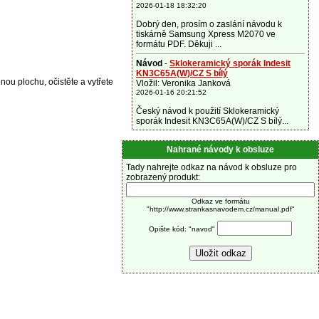
2026-01-18 18:32:20
Dobrý den, prosím o zaslání návodu k
tiskárně Samsung Xpress M2070 ve
formátu PDF. Děkuji ...
Návod
-
Sklokeramický sporák Indesit
KN3C65A(W)/CZ S bílý
ěnou plochu, očistěte a vytřete
Vložil: Veronika Janková
2026-01-16 20:21:52
Český návod k použití Sklokeramický
sporák Indesit KN3C65A(W)/CZ S bílý...
Nahrané návody k obsluze
Tady nahrejte odkaz na návod k obsluze pro
zobrazený produkt:
Odkaz ve formátu
"http://www.strankasnavodem.cz/manual.pdf"
Opište kód: "navod"