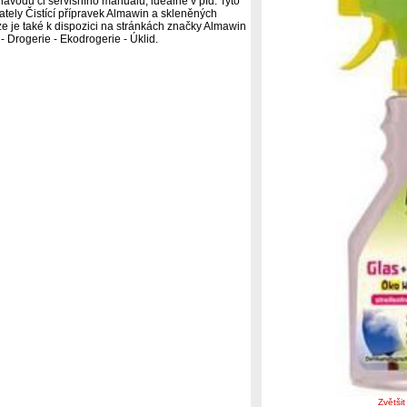
ávodu či servisního manuálu, ideálně v pfd. Tyto
vately Čistící přípravek Almawin a skleněných
e je také k dispozici na stránkách značky Almawin
- Drogerie - Ekodrogerie - Úklid.
Zvětši