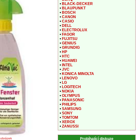
•
BLACK-DECKER
•
BLAUPUNKT
•
BOSCH
•
CANON
•
CASIO
•
DELL
•
ELECTROLUX
•
FAGOR
•
FUJITSU
•
GENIUS
•
GRUNDIG
•
HP
•
HTC
•
HUAWEI
•
INTEL
•
JVC
•
KONICA MINOLTA
•
LENOVO
•
LG
•
LOGITECH
•
NOKIA
•
OLYMPUS
•
PANASONIC
•
PHILIPS
•
SAMSUNG
•
SONY
•
TOMTOM
•
XEROX
•
ZANUSSI
Probíhající diskuze
t obrázek