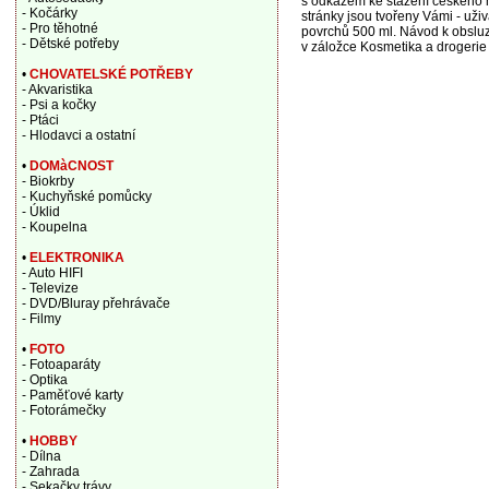
s odkazem ke stažení českého n
- Kočárky
stránky jsou tvořeny Vámi - uži
- Pro těhotné
povrchů 500 ml. Návod k obsluz
- Dětské potřeby
v záložce Kosmetika a drogerie 
•
CHOVATELSKÉ POTŘEBY
- Akvaristika
- Psi a kočky
- Ptáci
- Hlodavci a ostatní
•
DOMàCNOST
- Biokrby
- Kuchyňské pomůcky
- Úklid
- Koupelna
•
ELEKTRONIKA
- Auto HIFI
- Televize
- DVD/Bluray přehrávače
- Filmy
•
FOTO
- Fotoaparáty
- Optika
- Paměťové karty
- Fotorámečky
•
HOBBY
- Dílna
- Zahrada
- Sekačky trávy