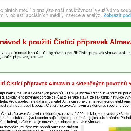
ociálních médií a analýze naší návštěvnosti využíváme soub
i v oblasti sociálních médií, inzerce a analýz.
Zobrazit pod
ávod k použití Čistící přípravek Alma
e a pdf manuál k použití, Český návod k použití Čistící přípravek Almawin a skle
 Čistící, přípravek, almawin
tí Čistící přípravek Almawin a skleněných povrchů 
přípravek Almawin a skleněných povrchů 500 ml je možné stáhnout ve formátu pdf v
, ačkoliv je to povinnost prodejce. Často se také stává, že zákazník instrukce vyh
hledá. Proto společně s dalšími uživateli Almawin spravujeme jedinečnou elektroni
st stáhnout návod k použití Čistící přípravek Almawin a skleněných povrchů 500 
í Čistící přípravek Almawin a skleněných povrchů 500 ml, kde jsou uvedeny všechny
Manuál se také zabývá řešením nejčastějších problémů a jejich odstraněním. Podrob
ástí balení, avšak často je možné jej stáhnout v servise Almawin.
ím databáze, můžete zde nahrát odkaz na stránku