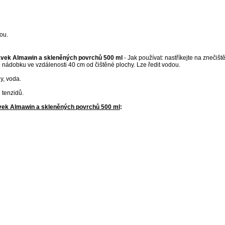
ou.
ravek Almawin a skleněných povrchů 500 ml
- Jak používat: nastříkejte na znečišt
te nádobku ve vzdálenosti 40 cm od čištěné plochy. Lze ředit vodou.
y, voda.
 tenzidů.
ravek Almawin a skleněných povrchů 500 ml
: