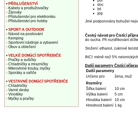
pdf
•
PŘÍSLUŠENSTVÍ
doc
- Kabely a prodlužovačky
txt
- Žárovky
jpg
- Příslušenství pro elektroniku
- Příslušenství pro hobby
Jiné podporovány bohužel nejs
•
SPORT A OUTDOOR
- Návod na posilování
Český návod pro Čistící příp
- Kemping
do sucha. Při rozstřikování drž
- Sportovní nástroje a vybavení
- Obuv a oblečení
Složení: ethanol, cukrové tenzid
•
VELKÉ DOMàCÍ SPOTŘEBIČE
INCI: méně než 5% neionických
- Pračky a sušičky
- Chladničky a mrazničky
Další parametry Čistící příp
- Mikrovlnné trouby, myčky
Další parametry
- Sporáky a vařiče
Určeno pro
žena, muž
•
VESTAVNÉ DOMàCÍ SPOTŘEBIČE
Rozměry
- Chladničky
Šířka balení
10 cm
- Varné desky
- Vinotéky
Výška balení
5 cm
- Myčky a pračky
Hloubka balení
10 cm
Hmotnost balení
1 kg