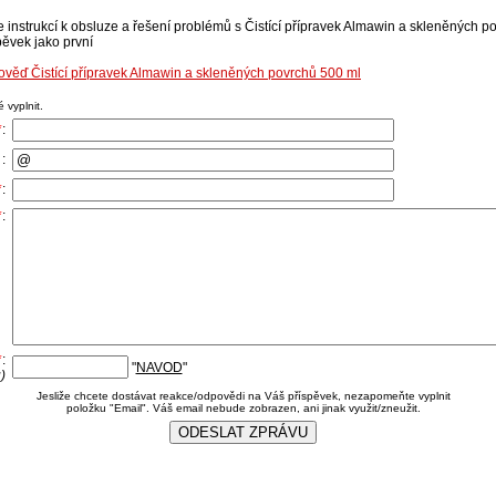
e instrukcí k obsluze a řešení problémů s Čistící přípravek Almawin a skleněných po
pěvek jako první
ověď Čistící přípravek Almawin a skleněných povrchů 500 ml
 vyplnit.
*
:
:
*
:
*
:
*
:
"
NAVOD
"
)
Jesliže chcete dostávat reakce/odpovědi na Váš příspěvek, nezapomeňte vyplnit
položku "Email". Váš email nebude zobrazen, ani jinak využit/zneužit.