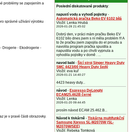
jné problémy se zapojením a
Poslední diskutované produkty
:
napustí vodu a vyhodí pojistky
-
Automatická pračka Beko EV 6102 bílá
pro správné užívání výrobku
Vložil: Lenka Hrubá
2026-01-28 21:45:02
Dobrý den, v práci mám pračku Beko EV
6102 bílo dnes jsem s ní měla problém !!! A
to že pračku jsem zapojila do el proudu a
navolila program pračka spustila a
- Drogerie - Ekodrogerie -
napustila vodu a po chvíli vypnula a
vyhodila pojistky v domě . ...
navod babi
-
Šicí stroj Singer Heavy Duty
SMC 4423/00 Heavy Duty šedý
Vložil: eva kuř
2026-01-21 14:40:27
4423 heavy duty...
návod
-
Espresso DeLonghi
ECAM25.462B černé
Vložil: Lenka
2026-01-20 09:44:45
prosím návod ECAM 25.462.B...
az je v pravé části obrazovky.
Návod k tiskárně
-
Tiskárna multifunkční
Samsung Xpress SL-M2070W (SL-
M2070W/SEE)
Vložil: Rebeka Tomková