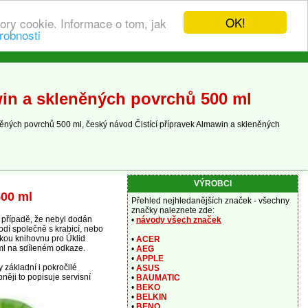
OK!
ory cookie. Informace o tom, jak
robnosti
win a skleněných povrchů 500 ml
něných povrchů 500 ml, český návod Čistící přípravek Almawin a skleněných
VÝROBCI
500 ml
Přehled nejhledanějších značek - všechny
značky naleznete zde:
 případě, že nebyl dodán
•
návody všech značek
odí společně s krabicí, nebo
ckou knihovnu pro Úklid
•
ACER
ml na sdíleném odkaze.
•
AEG
•
APPLE
 základní i pokročilé
•
ASUS
něji to popisuje servisní
•
BAUMATIC
•
BEKO
•
BELKIN
•
BENQ