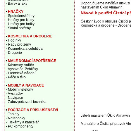
Doporučujeme navštívit diskuzi
- Barvy a laky
nastavením Úklid Almawin.
•
HRAČKY
Návod k použití Čistící 
- Společenské hry
- Hračky pro kluky
Český návod k obsluze Čistící 
- Hračky pro holky
Kosmetika a drogerie - Drogerie
- Školní potřeby
•
KOSMETIKA A DROGERIE
- Hodinky
- Rady pro ženy
- Kosmetika a celulitida
- Drogerie
•
MALÉ DOMàCÍ SPOTŘEBIČE
- Kávovary, vařiče
- Vysavače, žehličky
- Elektrické nádobí
- Péče o tělo
•
MOBILY A NAVIGACE
- Mobilní telefony
- Vysílačky
- Navigace
- Zabezpečovací technika
•
POČÍTAČE A PŘÍSLUŠENSTVÍ
- Tablety
Jste-li majitelem Úklid Almawin 
- Notebooky
- Tiskárny a kancelář
Manuál pro Čistící přípravek A
- PC komponenty