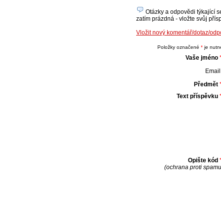
Otázky a odpovědi týkající s
zatím prázdná - vložte svůj přís
Vložit nový komentář/dotaz/odp
Položky označené
*
je nutné
Vaše jméno
Email 
Předmět
Text příspěvku
Opište kód
(ochrana proti spamu