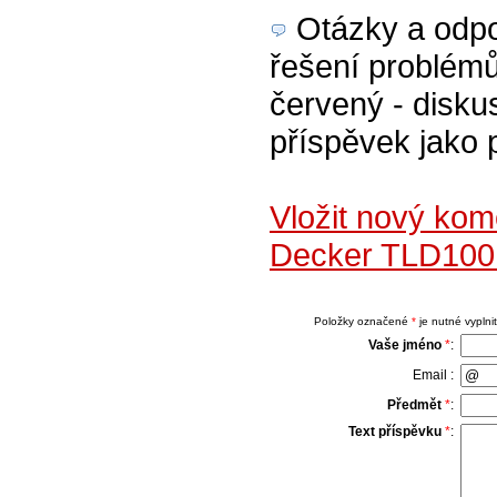
Otázky a odpov
řešení problém
červený - diskus
příspěvek jako 
Vložit nový kom
Decker TLD100
Položky označené
*
je nutné vyplnit
Vaše jméno
*
:
Email :
Předmět
*
:
Text příspěvku
*
: