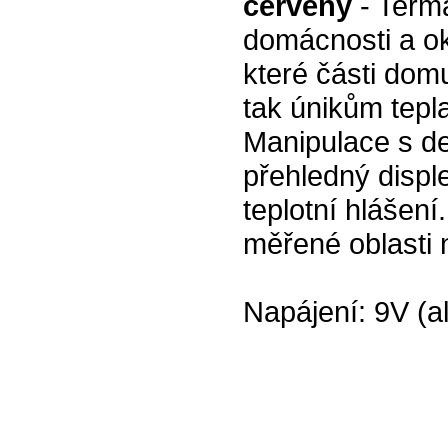
červený
- Termá
domácnosti a oko
které části domu
tak únikům tepl
Manipulace s de
přehledný displ
teplotní hlášení
měřené oblasti 
Napájení: 9V (al