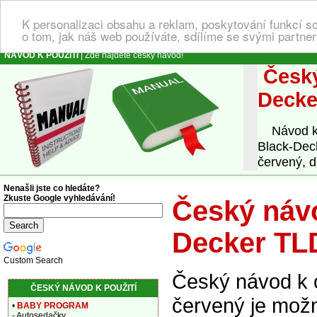
K personalizaci obsahu a reklam, poskytování funkcí s
o tom, jak náš web používáte, sdílíme se svými partner
NÁVOD K POUŽITÍ
| Zde najdete český návod!
Český
Decke
Návod k o
Black-Dec
červený, d
Nenašli jste co hledáte?
Zkuste Google vyhledávání!
Český návo
Decker TL
Custom Search
Český návod k 
ČESKÝ NÁVOD K POUŽITÍ
červený je možn
•
BABY PROGRAM
- Autosedačky