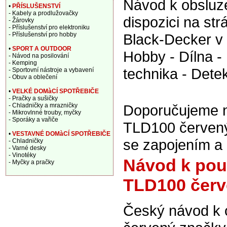
Návod k obsluze
•
PŘÍSLUŠENSTVÍ
- Kabely a prodlužovačky
dispozici na st
- Žárovky
- Příslušenství pro elektroniku
- Příslušenství pro hobby
Black-Decker v
•
SPORT A OUTDOOR
Hobby - Dílna -
- Návod na posilování
- Kemping
technika - Detek
- Sportovní nástroje a vybavení
- Obuv a oblečení
•
VELKÉ DOMàCÍ SPOTŘEBIČE
- Pračky a sušičky
- Chladničky a mrazničky
Doporučujeme na
- Mikrovlnné trouby, myčky
- Sporáky a vařiče
TLD100 červený,
•
VESTAVNÉ DOMàCÍ SPOTŘEBIČE
se zapojením a
- Chladničky
- Varné desky
- Vinotéky
Návod k použ
- Myčky a pračky
TLD100 čer
Český návod k 