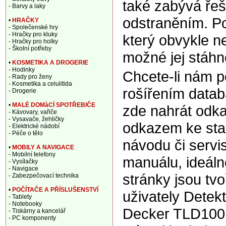
také zabývá řeš
- Barvy a laky
odstraněním. Po
•
HRAČKY
- Společenské hry
- Hračky pro kluky
který obvykle ne
- Hračky pro holky
- Školní potřeby
možné jej stáhn
•
KOSMETIKA A DROGERIE
- Hodinky
Chcete-li nám 
- Rady pro ženy
- Kosmetika a celulitida
rošířením data
- Drogerie
•
MALÉ DOMàCÍ SPOTŘEBIČE
zde nahrát odka
- Kávovary, vařiče
- Vysavače, žehličky
odkazem ke sta
- Elektrické nádobí
- Péče o tělo
návodu či servi
•
MOBILY A NAVIGACE
- Mobilní telefony
manuálu, ideáln
- Vysílačky
- Navigace
stránky jsou tv
- Zabezpečovací technika
•
POČÍTAČE A PŘÍSLUŠENSTVÍ
uživately Detekt
- Tablety
- Notebooky
Decker TLD100 
- Tiskárny a kancelář
- PC komponenty