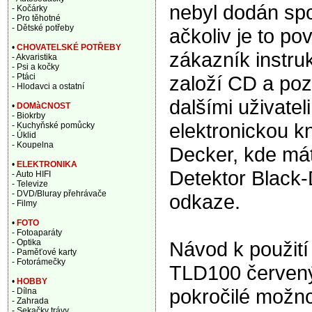
nebyl dodán sp
- Kočárky
- Pro těhotné
- Dětské potřeby
ačkoliv je to po
•
CHOVATELSKÉ POTŘEBY
zákazník instru
- Akvaristika
- Psi a kočky
založí CD a pozd
- Ptáci
- Hlodavci a ostatní
dalšími uživate
•
DOMàCNOST
- Biokrby
elektronickou k
- Kuchyňské pomůcky
- Úklid
- Koupelna
Decker, kde mát
•
ELEKTRONIKA
Detektor Black
- Auto HIFI
- Televize
- DVD/Bluray přehrávače
odkaze.
- Filmy
•
FOTO
- Fotoaparáty
Návod k použití
- Optika
- Paměťové karty
- Fotorámečky
TLD100 červený
•
HOBBY
pokročilé možno
- Dílna
- Zahrada
- Sekačky trávy