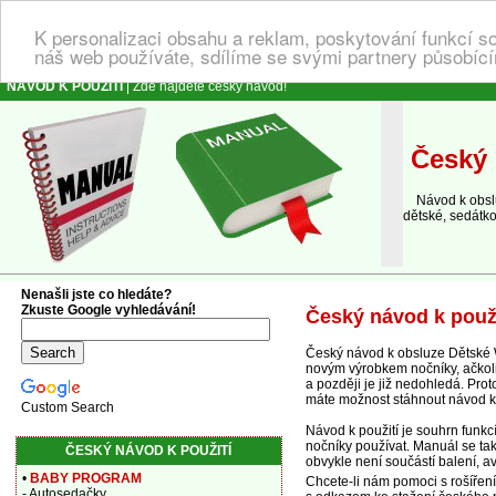
K personalizaci obsahu a reklam, poskytování funkcí s
náš web používáte, sdílíme se svými partnery působícím
NÁVOD K POUŽITÍ
| Zde najdete český návod!
Český 
Návod k obsluz
dětské, sedátko
Nenašli jste co hledáte?
Zkuste Google vyhledávání!
Český návod k použ
Český návod k obsluze Dětské 
novým výrobkem nočníky, ačkoliv
a později je již nedohledá. Pr
máte možnost stáhnout návod k
Custom Search
Návod k použití je souhrn funk
nočníky používat. Manuál se tak
ČESKÝ NÁVOD K POUŽITÍ
obvykle není součástí balení, a
•
BABY PROGRAM
Chcete-li nám pomoci s rošířen
- Autosedačky