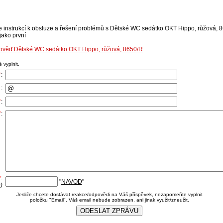
e instrukcí k obsluze a řešení problémů s Dětské WC sedátko OKT Hippo, růžová, 8
jako první
pověď Dětské WC sedátko OKT Hippo, růžová, 8650/R
 vyplnit.
*
:
:
*
:
*
:
*
:
"
NAVOD
"
)
Jesliže chcete dostávat reakce/odpovědi na Váš příspěvek, nezapomeňte vyplnit
položku "Email". Váš email nebude zobrazen, ani jinak využit/zneužit.