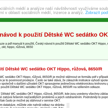
ociálních médií a analýze naší návštěvnosti využíváme soub
i v oblasti sociálních médií, inzerce a analýz.
Zobrazit pod
návod k použití Dětské WC sedátko OKT
e a pdf manuál k použití, Český návod k použití Dětské WC sedátko OKT Hippo, 
, okt, hippo, růžová, 8650
ití Dětské WC sedátko OKT Hippo, růžová, 8650/R
WC sedátko OKT Hippo, růžová, 8650/R je možné stáhnout ve formátu pdf v případ
 je to povinnost prodejce. Často se také stává, že zákazník instrukce vyhodí spole
oto společně s dalšími uživateli OKT spravujeme jedinečnou elektronickou knihovnu
 použití Dětské WC sedátko OKT Hippo, růžová, 8650/R na sdíleném odkaze.
cí Dětské WC sedátko OKT Hippo, růžová, 8650/R, kde jsou uvedeny všechny základn
é zabývá řešením nejčastějších problémů a jejich odstraněním. Podrobněji to popis
však často je možné jej stáhnout v servise OKT.
ím databáze, můžete zde nahrát odkaz na stránku