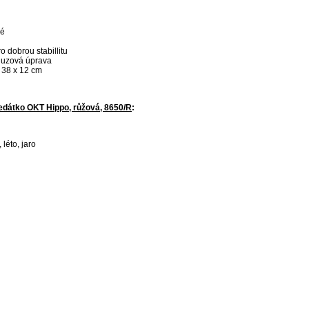
né
 dobrou stabillitu
kluzová úprava
x 38 x 12 cm
edátko OKT Hippo, růžová, 8650/R
:
léto, jaro