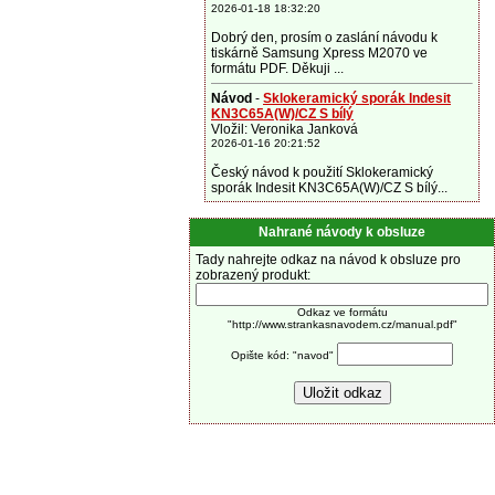
2026-01-18 18:32:20
Dobrý den, prosím o zaslání návodu k
tiskárně Samsung Xpress M2070 ve
formátu PDF. Děkuji ...
Návod
-
Sklokeramický sporák Indesit
KN3C65A(W)/CZ S bílý
Vložil: Veronika Janková
2026-01-16 20:21:52
Český návod k použití Sklokeramický
sporák Indesit KN3C65A(W)/CZ S bílý...
Nahrané návody k obsluze
Tady nahrejte odkaz na návod k obsluze pro
zobrazený produkt:
Odkaz ve formátu
"http://www.strankasnavodem.cz/manual.pdf"
Opište kód: "navod"