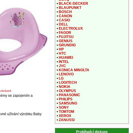
•
BLACK-DECKER
•
BLAUPUNKT
•
BOSCH
•
CANON
•
CASIO
•
DELL
•
ELECTROLUX
•
FAGOR
•
FUJITSU
•
GENIUS
•
GRUNDIG
•
HP
•
HTC
•
HUAWEI
•
INTEL
•
JVC
•
KONICA MINOLTA
•
LENOVO
•
LG
•
LOGITECH
•
NOKIA
•
OLYMPUS
t obrázek
•
PANASONIC
blémy se zapojením a
•
PHILIPS
•
SAMSUNG
•
SONY
•
TOMTOM
vné užívání výrobku Baby
•
XEROX
•
ZANUSSI
Probíhající diskuze