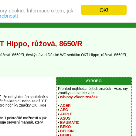
OK!
ory cookie. Informace o tom, jak
robnosti
 Hippo, růžová, 8650/R
růžová, 8650/R, český návod Dětské WC sedátko OKT Hippo, růžová, 8650/R,
VÝROBCI
Přehled nejhledanějších značek - všechny
značky naleznete zde:
ě, že nebyl dodán společně s
•
návody všech značek
čně s krabicí, nebo založí CD
 pro nočníky značky OKT, kde
•
ACER
•
AEG
•
APPLE
í i pokročilé možnosti a jak
•
ASUS
uje servisní manuál, který
•
BAUMATIC
•
BEKO
•
BELKIN
•
BENQ