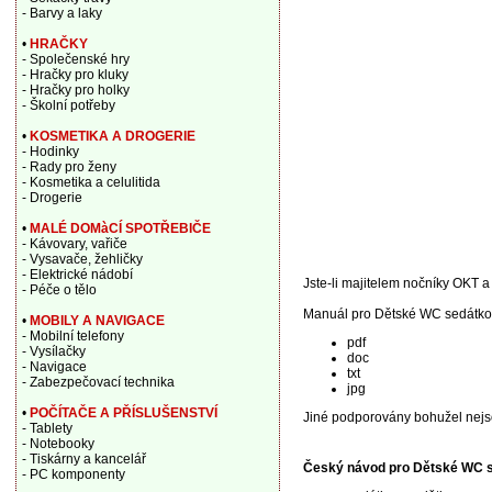
- Barvy a laky
•
HRAČKY
- Společenské hry
- Hračky pro kluky
- Hračky pro holky
- Školní potřeby
•
KOSMETIKA A DROGERIE
- Hodinky
- Rady pro ženy
- Kosmetika a celulitida
- Drogerie
•
MALÉ DOMàCÍ SPOTŘEBIČE
- Kávovary, vařiče
- Vysavače, žehličky
- Elektrické nádobí
Jste-li majitelem nočníky OKT a 
- Péče o tělo
Manuál pro Dětské WC sedátko 
•
MOBILY A NAVIGACE
- Mobilní telefony
pdf
- Vysílačky
doc
- Navigace
txt
- Zabezpečovací technika
jpg
•
POČÍTAČE A PŘÍSLUŠENSTVÍ
Jiné podporovány bohužel nejs
- Tablety
- Notebooky
- Tiskárny a kancelář
Český návod pro Dětské WC s
- PC komponenty