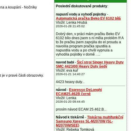
Poslední diskutované produkty
:
ena a koupání - Nočníky
napustí vodu a vyhodí pojistky
-
Automatická pračka Beko EV 6102 bílá
Vložil: Lenka Hrubá
2026-01-28 21:45:02
Dobrý den, v práci mám pračku Beko EV
6102 bílo dnes jsem s ní měla problém !!! A
to že pračku jsem zapojila do el proudu a
navolila program pračka spustila a
napustila vodu a po chvíli vypnula a
vyhodila pojistky v domě . ...
navod babi
-
Šicí stroj Singer Heavy Duty
SMC 4423/00 Heavy Duty šedý
Vložil: eva kuř
2026-01-21 14:40:27
 je v pravé části obrazovky.
4423 heavy duty...
návod
-
Espresso DeLonghi
ECAM25.462B černé
Vložil: Lenka
2026-01-20 09:44:45
prosím návod ECAM 25.462.B...
Návod k tiskárně
-
Tiskárna multifunkční
Samsung Xpress SL-M2070W (SL-
M2070W/SEE)
Vložil: Rebeka Tomková