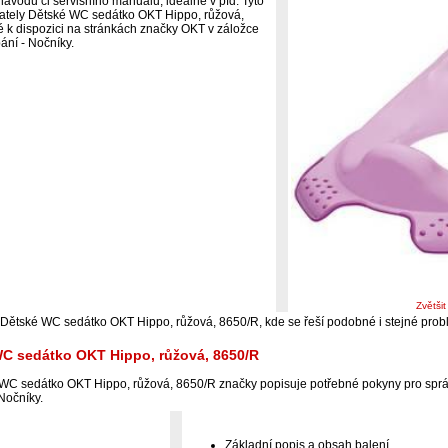
ávodu či servisního manuálu, ideálně v pfd. Tyto
ivately Dětské WC sedátko OKT Hippo, růžová,
é k dispozici na stránkách značky OKT v záložce
ní - Nočníky.
Zvětši
 Dětské WC sedátko OKT Hippo, růžová, 8650/R, kde se řeší podobné i stejné pro
WC sedátko OKT Hippo, růžová, 8650/R
WC sedátko OKT Hippo, růžová, 8650/R značky popisuje potřebné pokyny pro sprá
Nočníky.
Základní popis a obsah balení