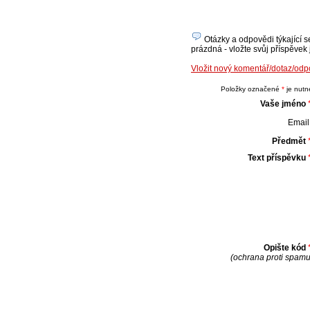
Otázky a odpovědi týkající s
prázdná - vložte svůj příspěvek 
Vložit nový komentář/dotaz/od
Položky označené
*
je nutné
Vaše jméno
Email 
Předmět
Text příspěvku
Opište kód
(ochrana proti spamu