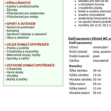
sedátko pro děti na wc
•
PŘÍSLUŠENSTVÍ
s obrázkem hrocha
- Kabely a prodlužovačky
z kvalitního plastu
- Žárovky
lehké a snadno přenos
- Příslušenství pro elektroniku
snadno omyvatelné
- Příslušenství pro hobby
anatomicky tvarované pro
na spodní straně protis
•
SPORT A OUTDOOR
rozměry (šx vx h): 30,2 
- Návod na posilování
- Kemping
- Sportovní nástroje a vybavení
- Obuv a oblečení
Další parametry Dětské WC s
Další parametry
•
VELKÉ DOMàCÍ SPOTŘEBIČE
Určení
univerzální
- Pračky a sušičky
- Chladničky a mrazničky
Roční období
zima, podzim, 
- Mikrovlnné trouby, myčky
Vnější materiál
plast
- Sporáky a vařiče
Údržba
omyvatelné
•
VESTAVNÉ DOMàCÍ SPOTŘEBIČE
Rozměry
- Chladničky
Šířka výrobku
39 cm
- Varné desky
Výška výrobku
13 cm
- Vinotéky
- Myčky a pračky
Hloubka výrobku
30 cm
Šířka balení
30 cm
Výška balení
13 cm
Hloubka balení
39 cm