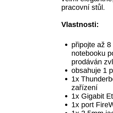
pracovní stůl.
Vlastnosti:
připojte až 
notebooku po
prodáván zvl
obsahuje 1 p
1x Thunderbo
zařízení
1x Gigabit E
1x port Fire