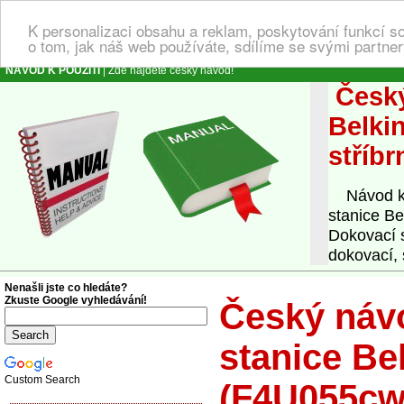
K personalizaci obsahu a reklam, poskytování funkcí s
o tom, jak náš web používáte, sdílíme se svými partner
NÁVOD K POUŽITÍ
| Zde najdete český návod!
Český
Belki
stříbr
Návod k o
stanice B
Dokovací 
dokovací, 
Nenašli jste co hledáte?
Zkuste Google vyhledávání!
Český návo
stanice Be
Custom Search
(F4U055cw