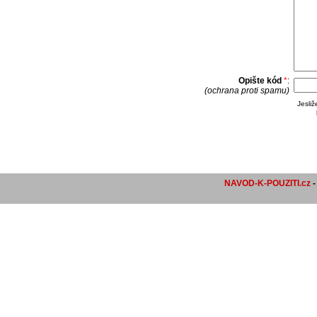
Opište kód
*
:
(ochrana proti spamu)
Jesli
NAVOD-K-POUZITI.cz
-