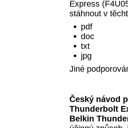
Express (F4U05
stáhnout v těch
pdf
doc
txt
jpg
Jiné podporová
Český návod p
Thunderbolt E
Belkin Thunde