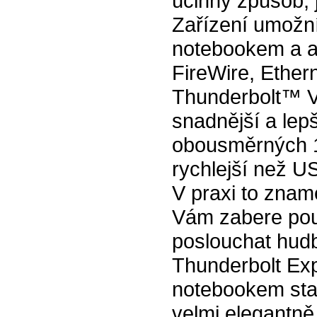
účinný způsob, 
Zařízení umožní
notebookem a až
FireWire, Ethern
Thunderbolt™ Vá
snadnější a lep
obousměrných 1
rychlejší než U
V praxi to zname
Vám zabere pouz
poslouchat hudb
Thunderbolt Ex
notebookem sta
velmi elegantně