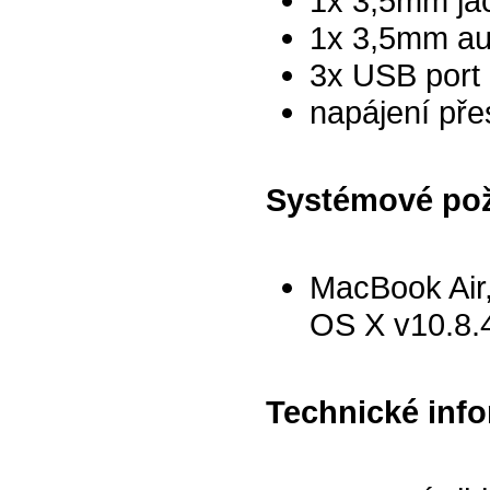
1x 3,5mm jac
1x 3,5mm au
3x USB port
napájení př
Systémové po
MacBook Air
OS X v10.8.4
Technické inf