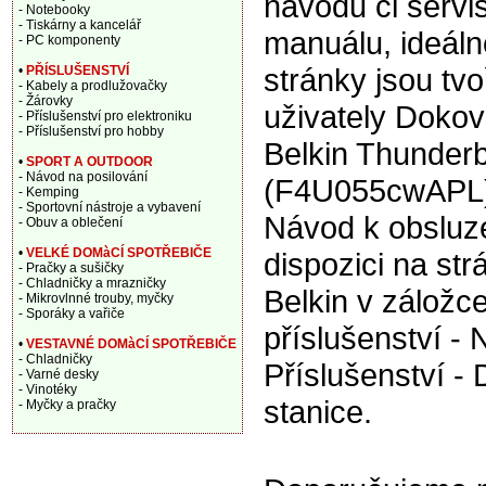
návodu či servi
- Notebooky
- Tiskárny a kancelář
manuálu, ideáln
- PC komponenty
stránky jsou tv
•
PŘÍSLUŠENSTVÍ
- Kabely a prodlužovačky
- Žárovky
uživately Dokov
- Příslušenství pro elektroniku
- Příslušenství pro hobby
Belkin Thunderb
•
SPORT A OUTDOOR
- Návod na posilování
(F4U055cwAPL) 
- Kemping
- Sportovní nástroje a vybavení
Návod k obsluze
- Obuv a oblečení
•
VELKÉ DOMàCÍ SPOTŘEBIČE
dispozici na st
- Pračky a sušičky
- Chladničky a mrazničky
Belkin v záložc
- Mikrovlnné trouby, myčky
- Sporáky a vařiče
příslušenství -
•
VESTAVNÉ DOMàCÍ SPOTŘEBIČE
- Chladničky
Příslušenství -
- Varné desky
- Vinotéky
stanice.
- Myčky a pračky