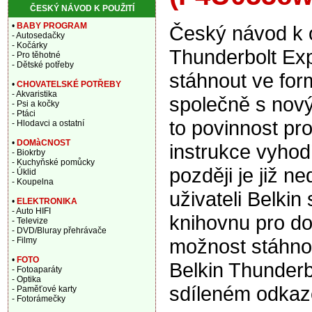
ČESKÝ NÁVOD K POUŽITÍ
•
BABY PROGRAM
Český návod k 
- Autosedačky
- Kočárky
Thunderbolt Ex
- Pro těhotné
- Dětské potřeby
stáhnout ve for
•
CHOVATELSKÉ POTŘEBY
- Akvaristika
společně s nový
- Psi a kočky
- Ptáci
to povinnost pr
- Hlodavci a ostatní
•
DOMàCNOST
instrukce vyhod
- Biokrby
- Kuchyňské pomůcky
později je již n
- Úklid
- Koupelna
uživateli Belki
•
ELEKTRONIKA
- Auto HIFI
knihovnu pro do
- Televize
- DVD/Bluray přehrávače
možnost stáhnou
- Filmy
•
FOTO
Belkin Thunder
- Fotoaparáty
- Optika
sdíleném odkaz
- Paměťové karty
- Fotorámečky