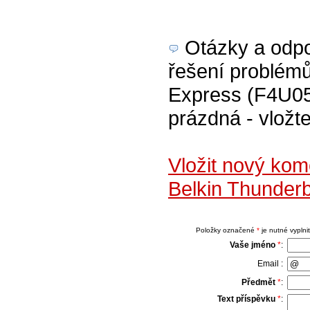
Otázky a odpov
řešení problémů
Express (F4U055
prázdná - vložte
Vložit nový ko
Belkin Thunder
Položky označené
*
je nutné vyplnit
Vaše jméno
*
:
Email :
Předmět
*
:
Text příspěvku
*
: