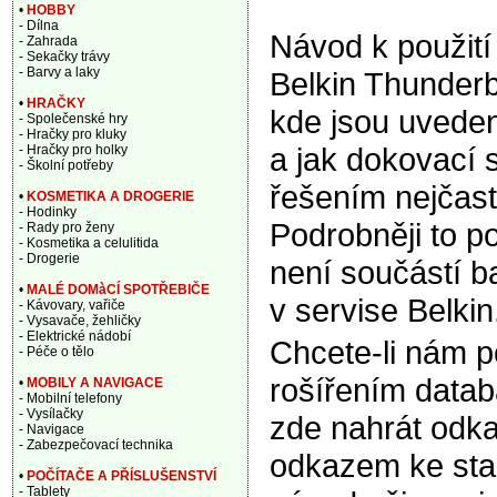
•
HOBBY
- Dílna
Návod k použití
- Zahrada
- Sekačky trávy
- Barvy a laky
Belkin Thunder
•
HRAČKY
kde jsou uveden
- Společenské hry
- Hračky pro kluky
a jak dokovací 
- Hračky pro holky
- Školní potřeby
řešením nejčast
•
KOSMETIKA A DROGERIE
- Hodinky
Podrobněji to p
- Rady pro ženy
- Kosmetika a celulitida
- Drogerie
není součástí b
•
MALÉ DOMàCÍ SPOTŘEBIČE
v servise Belkin
- Kávovary, vařiče
- Vysavače, žehličky
- Elektrické nádobí
Chcete-li nám 
- Péče o tělo
rošířením data
•
MOBILY A NAVIGACE
- Mobilní telefony
- Vysílačky
zde nahrát odka
- Navigace
- Zabezpečovací technika
odkazem ke sta
•
POČÍTAČE A PŘÍSLUŠENSTVÍ
- Tablety