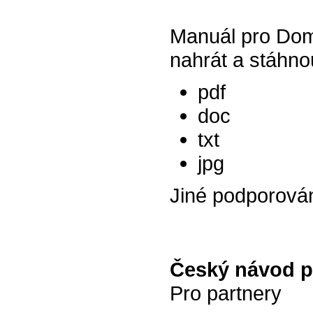
Manuál pro Dom
nahrát a stáhno
pdf
doc
txt
jpg
Jiné podporová
Český návod p
Pro partnery