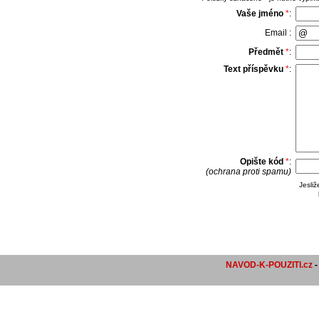
Vaše jméno
*
:
Email :
Předmět
*
:
Text příspěvku
*
:
Opište kód
*
:
(ochrana proti spamu)
Jesli
NAVOD-K-POUZITI.cz
-