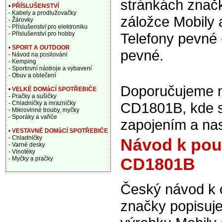
stránkách značk
•
PŘÍSLUŠENSTVÍ
- Kabely a prodlužovačky
záložce Mobily 
- Žárovky
- Příslušenství pro elektroniku
- Příslušenství pro hobby
Telefony pevné 
•
SPORT A OUTDOOR
pevné.
- Návod na posilování
- Kemping
- Sportovní nástroje a vybavení
- Obuv a oblečení
Doporučujeme na
•
VELKÉ DOMàCÍ SPOTŘEBIČE
- Pračky a sušičky
- Chladničky a mrazničky
CD1801B, kde se
- Mikrovlnné trouby, myčky
- Sporáky a vařiče
zapojením a nas
•
VESTAVNÉ DOMàCÍ SPOTŘEBIČE
- Chladničky
Návod k použ
- Varné desky
- Vinotéky
CD1801B
- Myčky a pračky
Český návod k 
značky popisuje