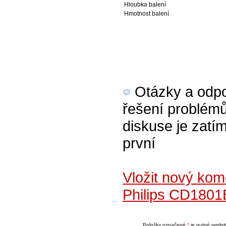
Hloubka balení
Hmotnost balení
Otázky a odpov
řešení problémů
diskuse je zatím
první
Vložit nový ko
Philips CD1801
Položky označené
*
je nutné vyplnit