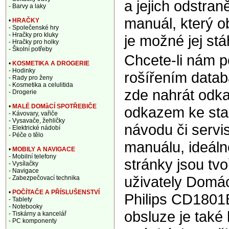
a jejich odstran
- Barvy a laky
manuál, který o
•
HRAČKY
- Společenské hry
- Hračky pro kluky
je možné jej stá
- Hračky pro holky
- Školní potřeby
Chcete-li nám 
•
KOSMETIKA A DROGERIE
- Hodinky
rošířením data
- Rady pro ženy
- Kosmetika a celulitida
zde nahrát odka
- Drogerie
•
MALÉ DOMàCÍ SPOTŘEBIČE
odkazem ke sta
- Kávovary, vařiče
- Vysavače, žehličky
návodu či servi
- Elektrické nádobí
- Péče o tělo
manuálu, ideáln
•
MOBILY A NAVIGACE
- Mobilní telefony
stránky jsou tv
- Vysílačky
- Navigace
uživately Domác
- Zabezpečovací technika
•
POČÍTAČE A PŘÍSLUŠENSTVÍ
Philips CD1801
- Tablety
- Notebooky
obsluze je také 
- Tiskárny a kancelář
- PC komponenty