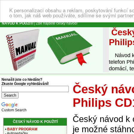
K personalizaci obsahu a reklam, poskytování funkcí s
o tom, jak náš web používáte, sdílíme se svými partner
NÁVOD K POUŽITÍ
| Zde najdete český návod!
Český
Phili
Návod k o
telefon P
domácí, te
Nenašli jste co hledáte?
Zkuste Google vyhledávání!
Český návo
Philips C
Custom Search
Český návod k 
ČESKÝ NÁVOD K POUŽITÍ
je možné stáhno
•
BABY PROGRAM
- Autosedačky