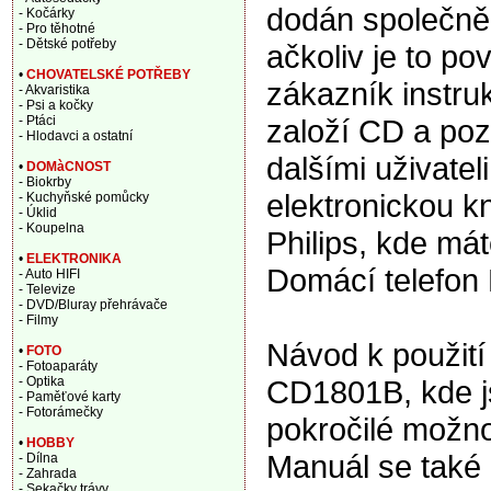
dodán společně
- Kočárky
- Pro těhotné
- Dětské potřeby
ačkoliv je to po
•
CHOVATELSKÉ POTŘEBY
zákazník instru
- Akvaristika
- Psi a kočky
založí CD a pozd
- Ptáci
- Hlodavci a ostatní
dalšími uživatel
•
DOMàCNOST
- Biokrby
elektronickou k
- Kuchyňské pomůcky
- Úklid
- Koupelna
Philips, kde má
•
ELEKTRONIKA
Domácí telefon
- Auto HIFI
- Televize
- DVD/Bluray přehrávače
- Filmy
Návod k použití
•
FOTO
- Fotoaparáty
CD1801B, kde j
- Optika
- Paměťové karty
- Fotorámečky
pokročilé možno
•
HOBBY
Manuál se také
- Dílna
- Zahrada
- Sekačky trávy