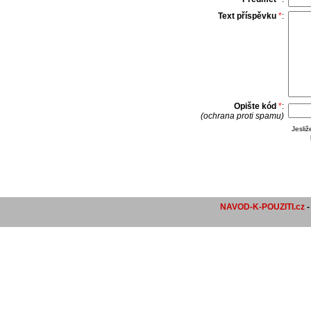
Text příspěvku
*
:
Opište kód
*
:
(ochrana proti spamu)
Jesli
NAVOD-K-POUZITI.cz
-