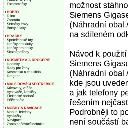
- Paměťové karty
možnost stáhnou
- Fotorámečky
Siemens Gigas
•
HOBBY
- Dílna
- Zahrada
(Náhradní obal 
- Sekačky trávy
- Barvy a laky
na sdíleném od
•
HRAČKY
- Společenské hry
- Hračky pro kluky
- Hračky pro holky
Návod k použití
- Školní potřeby
•
KOSMETIKA A DROGERIE
Siemens Gigas
- Hodinky
- Rady pro ženy
(Náhradní obal 
- Kosmetika a celulitida
- Drogerie
kde jsou uveden
•
MALÉ DOMàCÍ SPOTŘEBIČE
- Kávovary, vařiče
a jak telefony 
- Vysavače, žehličky
- Elektrické nádobí
řešením nejčast
- Péče o tělo
•
MOBILY A NAVIGACE
Podrobněji to p
- Mobilní telefony
- Vysílačky
není součástí b
- Navigace
- Zabezpečovací technika