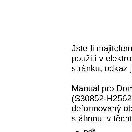
Jste-li majitel
použití v elektr
stránku, odkaz 
Manuál pro Dom
(S30852-H2562-
deformovaný ob
stáhnout v těch
pdf