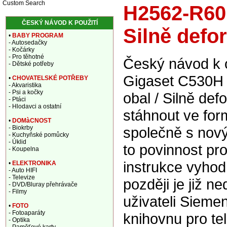
Custom Search
H2562-R601
ČESKÝ NÁVOD K POUŽITÍ
Silně defo
•
BABY PROGRAM
- Autosedačky
- Kočárky
- Pro těhotné
Český návod k 
- Dětské potřeby
Gigaset C530H 
•
CHOVATELSKÉ POTŘEBY
- Akvaristika
- Psi a kočky
obal / Silně de
- Ptáci
- Hlodavci a ostatní
stáhnout ve for
•
DOMàCNOST
společně s nový
- Biokrby
- Kuchyňské pomůcky
- Úklid
to povinnost pr
- Koupelna
instrukce vyhod
•
ELEKTRONIKA
- Auto HIFI
- Televize
později je již n
- DVD/Bluray přehrávače
- Filmy
uživateli Sieme
•
FOTO
- Fotoaparáty
knihovnu pro t
- Optika