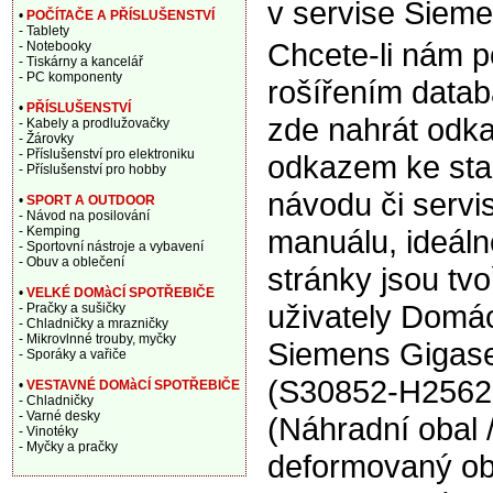
v servise Sieme
•
POČÍTAČE A PŘÍSLUŠENSTVÍ
- Tablety
Chcete-li nám 
- Notebooky
- Tiskárny a kancelář
- PC komponenty
rošířením data
•
PŘÍSLUŠENSTVÍ
zde nahrát odka
- Kabely a prodlužovačky
- Žárovky
- Příslušenství pro elektroniku
odkazem ke sta
- Příslušenství pro hobby
návodu či servi
•
SPORT A OUTDOOR
- Návod na posilování
- Kemping
manuálu, ideáln
- Sportovní nástroje a vybavení
- Obuv a oblečení
stránky jsou tv
•
VELKÉ DOMàCÍ SPOTŘEBIČE
uživately Domác
- Pračky a sušičky
- Chladničky a mrazničky
- Mikrovlnné trouby, myčky
Siemens Gigas
- Sporáky a vařiče
(S30852-H2562
•
VESTAVNÉ DOMàCÍ SPOTŘEBIČE
- Chladničky
- Varné desky
(Náhradní obal /
- Vinotéky
- Myčky a pračky
deformovaný ob