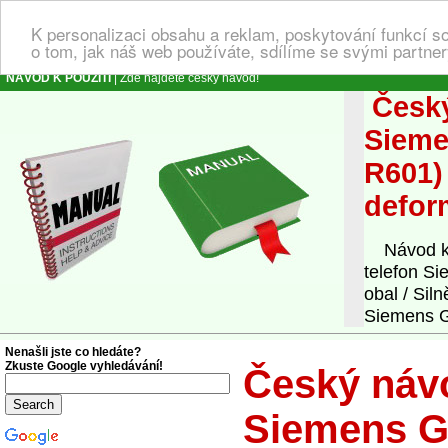
K personalizaci obsahu a reklam, poskytování funkcí s
o tom, jak náš web používáte, sdílíme se svými partner
NÁVOD K POUŽITÍ
| Zde najdete český návod!
Český
Sieme
R601) 
defor
Návod k o
telefon S
obal / Si
Siemens G
Nenašli jste co hledáte?
Zkuste Google vyhledávání!
Český návo
Siemens G