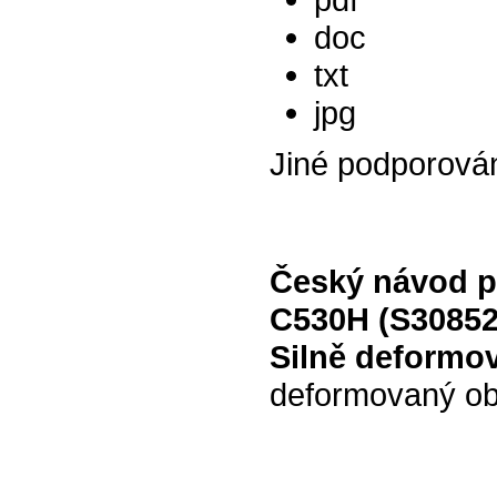
doc
txt
jpg
Jiné podporová
Český návod p
C530H (S30852
Silně deformo
deformovaný ob