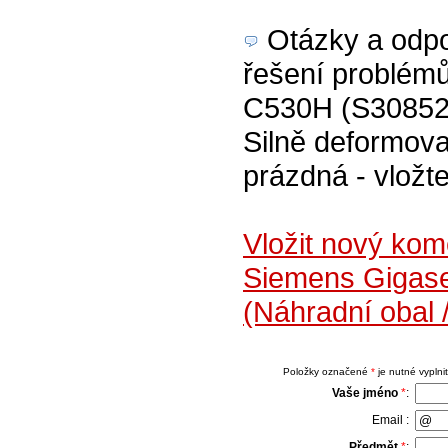
Otázky a odpov
řešení problém
C530H (S30852-
Silně deformova
prázdná - vložte
Vložit nový ko
Siemens Gigas
(Náhradní obal 
Položky označené
*
je nutné vyplnit
Vaše jméno
*
:
Email :
Předmět
*
: