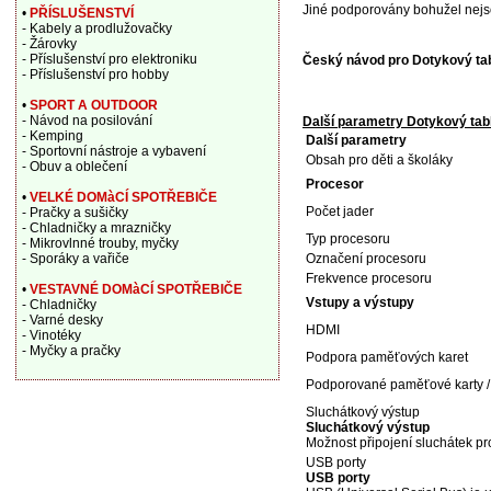
Jiné podporovány bohužel nejs
•
PŘÍSLUŠENSTVÍ
- Kabely a prodlužovačky
- Žárovky
- Příslušenství pro elektroniku
Český návod pro Dotykový ta
- Příslušenství pro hobby
•
SPORT A OUTDOOR
- Návod na posilování
Další parametry Dotykový ta
- Kemping
Další parametry
- Sportovní nástroje a vybavení
Obsah pro děti a školáky
- Obuv a oblečení
Procesor
•
VELKÉ DOMàCÍ SPOTŘEBIČE
Počet jader
- Pračky a sušičky
- Chladničky a mrazničky
Typ procesoru
- Mikrovlnné trouby, myčky
- Sporáky a vařiče
Označení procesoru
Frekvence procesoru
•
VESTAVNÉ DOMàCÍ SPOTŘEBIČE
Vstupy a výstupy
- Chladničky
- Varné desky
HDMI
- Vinotéky
- Myčky a pračky
Podpora paměťových karet
Podporované paměťové karty / 
Sluchátkový výstup
Sluchátkový výstup
Možnost připojení sluchátek p
USB porty
USB porty