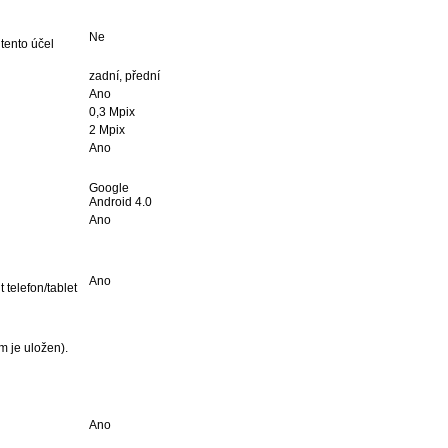
Ne
tento účel
zadní, přední
Ano
0,3 Mpix
2 Mpix
Ano
Google
Android 4.0
Ano
Ano
 telefon/tablet
m je uložen).
Ano