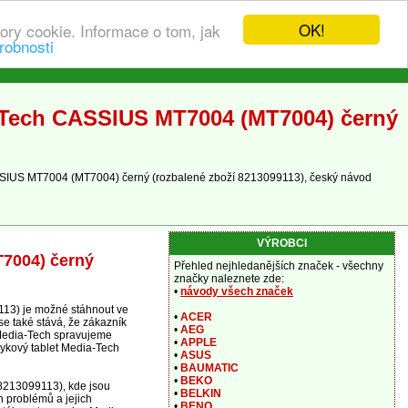
OK!
ory cookie. Informace o tom, jak
robnosti
a-Tech CASSIUS MT7004 (MT7004) černý
ASSIUS MT7004 (MT7004) černý (rozbalené zboží 8213099113), český návod
VÝROBCI
T7004) černý
Přehled nejhledanějších značek - všechny
značky naleznete zde:
•
návody všech značek
13) je možné stáhnout ve
•
ACER
se také stává, že zákazník
•
AEG
i Media-Tech spravujeme
•
APPLE
tykový tablet Media-Tech
•
ASUS
•
BAUMATIC
•
BEKO
8213099113), kde jsou
•
BELKIN
h problémů a jejich
•
BENQ