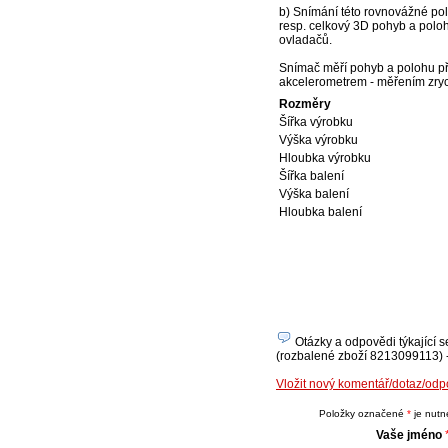
b) Snímání této rovnovážné po
resp. celkový 3D pohyb a poloh
ovladačů.
Snímač měří pohyb a polohu pří
akcelerometrem - měřením zrych
Rozměry
Šířka výrobku
Výška výrobku
Hloubka výrobku
Šířka balení
Výška balení
Hloubka balení
Otázky a odpovědi týkající 
(rozbalené zboží 8213099113) - 
Vložit nový komentář/dotaz/o
Položky označené
*
je nutné
Vaše jméno