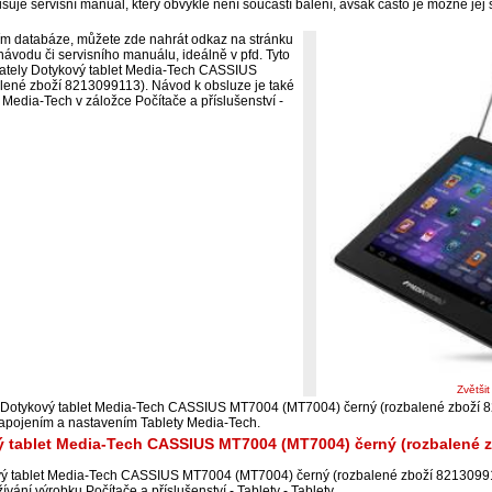
suje servisní manuál, který obvykle není součástí balení, avšak často je možné jej
ím databáze, můžete zde nahrát odkaz na stránku
ávodu či servisního manuálu, ideálně v pfd. Tyto
ivately Dotykový tablet Media-Tech CASSIUS
ené zboží 8213099113). Návod k obsluze je také
 Media-Tech v záložce Počítače a příslušenství -
Zvětši
i Dotykový tablet Media-Tech CASSIUS MT7004 (MT7004) černý (rozbalené zboží 8
zapojením a nastavením Tablety Media-Tech.
ý tablet Media-Tech CASSIUS MT7004 (MT7004) černý (rozbalené 
vý tablet Media-Tech CASSIUS MT7004 (MT7004) černý (rozbalené zboží 82130991
ání výrobku Počítače a příslušenství - Tablety - Tablety.