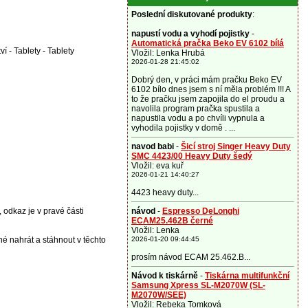
Poslední diskutované produkty
:
napustí vodu a vyhodí pojistky
-
Automatická pračka Beko EV 6102 bílá
í - Tablety - Tablety
Vložil: Lenka Hrubá
2026-01-28 21:45:02
Dobrý den, v práci mám pračku Beko EV
6102 bílo dnes jsem s ní měla problém !!! A
to že pračku jsem zapojila do el proudu a
navolila program pračka spustila a
napustila vodu a po chvíli vypnula a
vyhodila pojistky v domě . ...
navod babi
-
Šicí stroj Singer Heavy Duty
SMC 4423/00 Heavy Duty šedý
Vložil: eva kuř
2026-01-21 14:40:27
4423 heavy duty...
, odkaz je v pravé části
návod
-
Espresso DeLonghi
ECAM25.462B černé
Vložil: Lenka
 nahrát a stáhnout v těchto
2026-01-20 09:44:45
prosím návod ECAM 25.462.B...
Návod k tiskárně
-
Tiskárna multifunkční
Samsung Xpress SL-M2070W (SL-
M2070W/SEE)
Vložil: Rebeka Tomková