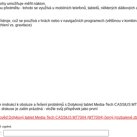
lohy umožňuje měřit náklon,
u předmětu - tohoto se využívá u mobilních telefonů, tabletů, některých dálkových 
stroje, což se používá v hrách nebo v navigačních programech (většinou v kombin
lení vs. gravitace)
se instrukcí k obsluze a řešení problémů s Dotykový tablet Media-Tech CASSIUS 
diskuse je zatím prázdná - vložte svůj příspěvek jako první
dpověď Dotykový tablet Media-Tech CASSIUS MT7004 (MT7004) černý (rozbalené z
 vyplnit.
*
: