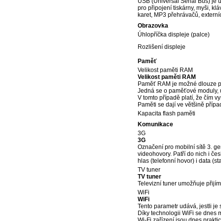
USB (Universal Serial Bus) je u
pro připojení tiskárny, myši, k
karet, MP3 přehrávačů, externí
Obrazovka
Úhlopříčka displeje (palce)
Rozlišení displeje
Paměť
Velikost paměti RAM
Velikost paměti RAM
Paměť RAM je možné dlouze p
Jedná se o paměťové moduly, uv
V tomto případě platí, že čím v
Paměti se dají ve většině přípa
Kapacita flash paměti
Komunikace
3G
3G
Označení pro mobilní sítě 3. g
videohovory. Patří do nich i č
hlas (telefonní hovor) i data (s
TV tuner
TV tuner
Televizní tuner umožňuje přijím
WiFi
WiFi
Tento parametr udává, jestli je 
Díky technologii WiFi se dnes m
Wi-Fi zařízení jsou dnes prakti