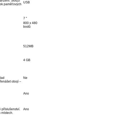
ařízení. Slouží
USB
teček paměťových
7 "
800 x 480
bodů
512MB
4 GB
klad
Ne
řenášet obojí –
Ano
 příslušenství.
Ano
h místech.