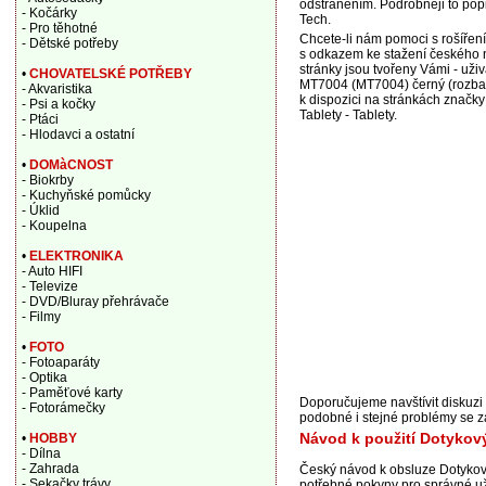
odstraněním. Podrobněji to popi
- Kočárky
Tech.
- Pro těhotné
Chcete-li nám pomoci s rošířen
- Dětské potřeby
s odkazem ke stažení českého n
stránky jsou tvořeny Vámi - už
•
CHOVATELSKÉ POTŘEBY
MT7004 (MT7004) černý (rozbal
- Akvaristika
k dispozici na stránkách značky
- Psi a kočky
Tablety - Tablety.
- Ptáci
- Hlodavci a ostatní
•
DOMàCNOST
- Biokrby
- Kuchyňské pomůcky
- Úklid
- Koupelna
•
ELEKTRONIKA
- Auto HIFI
- Televize
- DVD/Bluray přehrávače
- Filmy
•
FOTO
- Fotoaparáty
- Optika
- Paměťové karty
Doporučujeme navštívit diskuz
- Fotorámečky
podobné i stejné problémy se 
Návod k použití Dotykov
•
HOBBY
- Dílna
- Zahrada
Český návod k obsluze Dotyko
- Sekačky trávy
potřebné pokyny pro správné užív