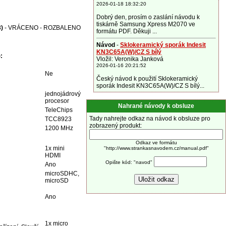
2026-01-18 18:32:20
Dobrý den, prosím o zaslání návodu k
tiskárně Samsung Xpress M2070 ve
)
- VRÁCENO - ROZBALENO
formátu PDF. Děkuji ...
Návod
-
Sklokeramický sporák Indesit
KN3C65A(W)/CZ S bílý
)
:
Vložil: Veronika Janková
2026-01-16 20:21:52
Ne
Český návod k použití Sklokeramický
sporák Indesit KN3C65A(W)/CZ S bílý...
jednojádrový
procesor
Nahrané návody k obsluze
TeleChips
Tady nahrejte odkaz na návod k obsluze pro
TCC8923
zobrazený produkt:
1200 MHz
Odkaz ve formátu
1x mini
"http://www.strankasnavodem.cz/manual.pdf"
HDMI
Opište kód: "navod"
Ano
microSDHC,
microSD
Ano
1x micro