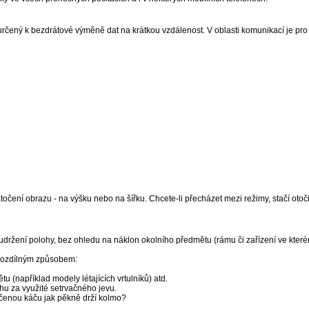
 určený k bezdrátové výměně dat na krátkou vzdálenost. V oblasti komunikací je pro 
očení obrazu - na výšku nebo na šířku. Chcete-li přecházet mezi režimy, stačí otočit
udržení polohy, bez ohledu na náklon okolního předmětu (rámu či zařízení ve které
 rozdílným způsobem:
u (například modely létajících vrtulníků) atd.
u za využité setrvačného jevu.
očenou káču jak pěkně drží kolmo?