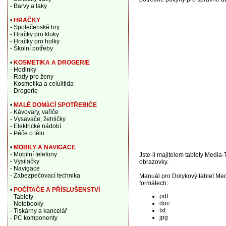
- Barvy a laky
•
HRAČKY
- Společenské hry
- Hračky pro kluky
- Hračky pro holky
- Školní potřeby
•
KOSMETIKA A DROGERIE
- Hodinky
- Rady pro ženy
- Kosmetika a celulitida
- Drogerie
•
MALÉ DOMàCÍ SPOTŘEBIČE
- Kávovary, vařiče
- Vysavače, žehličky
- Elektrické nádobí
- Péče o tělo
•
MOBILY A NAVIGACE
- Mobilní telefony
Jste-li majitelem tablety Media-
- Vysílačky
obrazovky.
- Navigace
- Zabezpečovací technika
Manuál pro Dotykový tablet Me
formátech:
•
POČÍTAČE A PŘÍSLUŠENSTVÍ
pdf
- Tablety
doc
- Notebooky
txt
- Tiskárny a kancelář
jpg
- PC komponenty