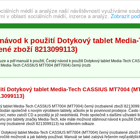
ociálních médií a analýze naší návštěvnosti využíváme soub
i v oblasti sociálních médií, inzerce a analýz.
Zobrazit pod
návod k použití Dotykový tablet Medi
ené zboží 8213099113)
e a pdf manuál k použití, Český návod k použití Dotykový tablet Media-Tech C
et Media-Tech CASSIUS MT7004 (MT7004) černý (rozb
ití Dotykový tablet Media-Tech CASSIUS MT7004 (M
13099113)
vý tablet Media-Tech CASSIUS MT7004 (MT7004) černý (rozbalené zboží 82130991
 dodán společně s novým výrobkem tablety, ačkoliv je to povinnost prodejce. Často 
bicí, nebo založí CD a později je již nedohledá. Proto společně s dalšími uživatel
vnu pro tablety značky Media-Tech, kde máte možnost stáhnout návod k použití Do
ý (rozbalené zboží 8213099113) na sdíleném odkaze.
kcí Dotykový tablet Media-Tech CASSIUS MT7004 (MT7004) černý (rozbalené zboží 
očilé možnosti a jak tablety používat. Manuál se také zabývá řešením nejčastějšíc