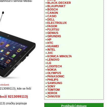
 stáhnout v servise Media-
•
BLACK-DECKER
•
BLAUPUNKT
•
BOSCH
•
CANON
•
CASIO
•
DELL
•
ELECTROLUX
•
FAGOR
•
FUJITSU
•
GENIUS
•
GRUNDIG
•
HP
•
HTC
•
HUAWEI
•
INTEL
•
JVC
•
KONICA MINOLTA
•
LENOVO
•
LG
•
LOGITECH
•
NOKIA
•
OLYMPUS
•
PANASONIC
•
PHILIPS
•
SAMSUNG
t obrázek
•
SONY
213099113), kde se řeší
•
TOMTOM
•
XEROX
zboží 8213099113)
•
ZANUSSI
13) značky popisuje
Probíhající diskuze