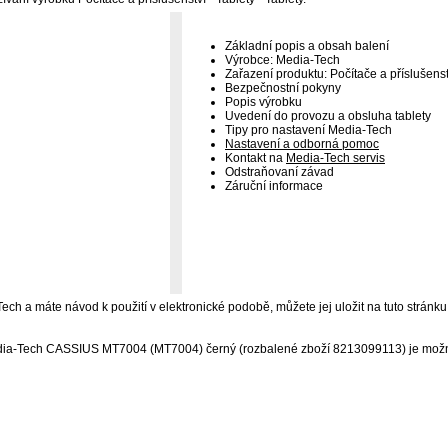
Základní popis a obsah balení
Výrobce: Media-Tech
Zařazení produktu: Počítače a příslušenstv
Bezpečnostní pokyny
Popis výrobku
Uvedení do provozu a obsluha tablety
Tipy pro nastavení Media-Tech
Nastavení a odborná pomoc
Kontakt na
Media-Tech servis
Odstraňovaní závad
Záruční informace
Tech a máte návod k použití v elektronické podobě, můžete jej uložit na tuto stránku
dia-Tech CASSIUS MT7004 (MT7004) černý (rozbalené zboží 8213099113) je možné