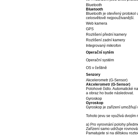
Bluetooth
Bluetooth
Bluetooth je otevřený protokol
celosvětově nejpoužívanější.
Web kamera
GPS
Rozlišení přední kamery
Rozlišení zadní kamery
Integrovaný mikrofon
Operační sytém
Operační systém
OS v češtině
Senzory
Akcelerometr (G-Sensor)
Akcelerometr (G-Sensor)
Polohové čidlo. Automatické nat
a obraz ho bude následovat.
Gyroskop
Gyroskop
Gyroskop je zařízení umožňují 
Tohoto jevu se využívá dvojím
a) Pro vyrovnání polohy předmět
Zařízení samo udržuje rovnováh
Pamatujete si na dětskou rozt