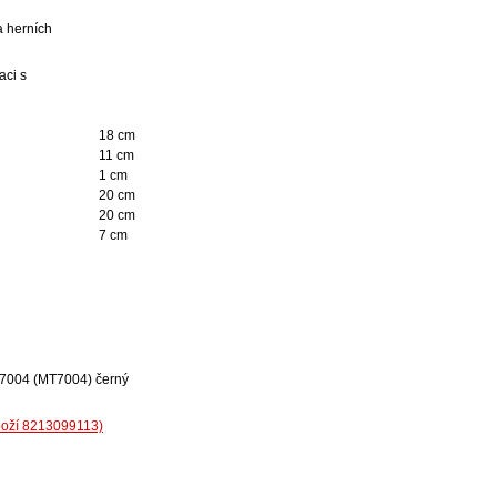
a herních
aci s
18 cm
11 cm
1 cm
20 cm
20 cm
7 cm
MT7004 (MT7004) černý
boží 8213099113)