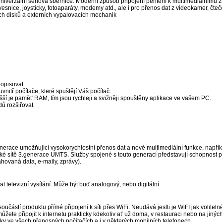
niverzální sériová sběrnice. Moderní způsob připojení periférií k multimediálnímu z
lávesnice, joysticky, fotoaparáty, modemy atd., ale i pro přenos dat z videokamer, č
ch disků a externích vypalovacích mechanik
opisovat.
nitř počítače, které spuštějí Váš počítač.
yšší je paměť RAM, tím jsou rychleji a svižněji spouštěny aplikace ve vašem PC.
dů rozšiřovat.
enerace umožňující vysokorychlostní přenos dat a nové multimediální funkce, napří
eské sítě 3.generace UMTS. Služby spojené s touto generací představují schopnost p
tahovaná data, e-maily, zprávy).
at televizní vysílání. Může být buď analogový, nebo digitální
součástí produktu přímé připojení k síti přes WiFi. Neudává jeslti je WiFI jak volitelné
ůžete připojit k internetu prakticky kdekoliv ať už doma, v restauraci nebo na jinýc
cky ve všech přenosných počítačích a i v některých mobilních telefonech.