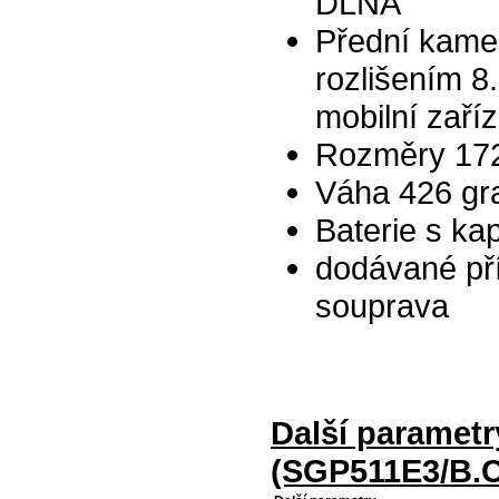
DLNA
Přední kamer
rozlišením
mobilní zaří
Rozměry 172
Váha 426 gr
Baterie s ka
dodávané pří
souprava
Další parametr
(SGP511E3/B.