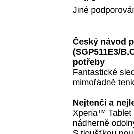
Jiné podporová
Český návod p
(SGP511E3/B.
potřeby
Fantastické sle
mimořádně tenk
Nejtenčí a nej
Xperia™ Tablet 
nádherně odoln
S tloušťkou po