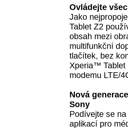
Ovládejte všec
Jako nejpropoje
Tablet Z2 použív
obsah mezi obr
multifunkční do
tlačítek, bez ko
Xperia™ Tablet Z
modemu LTE/4
Nová generace 
Sony
Podívejte se n
aplikací pro mé