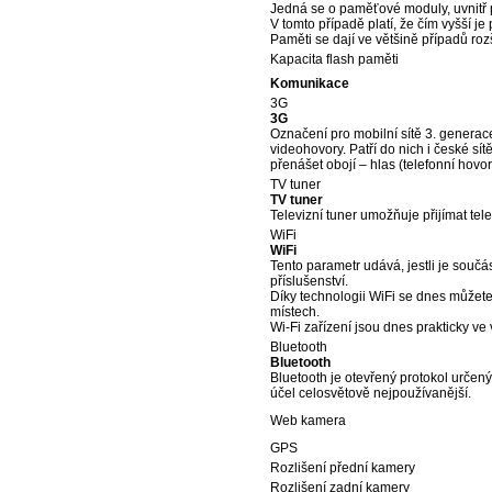
Jedná se o paměťové moduly, uvnitř po
V tomto případě platí, že čím vyšší j
Paměti se dají ve většině případů rozš
Kapacita flash paměti
Komunikace
3G
3G
Označení pro mobilní sítě 3. generac
videohovory. Patří do nich i české s
přenášet obojí – hlas (telefonní hovor
TV tuner
TV tuner
Televizní tuner umožňuje přijímat tel
WiFi
WiFi
Tento parametr udává, jestli je součást
příslušenství.
Díky technologii WiFi se dnes můžete 
místech.
Wi-Fi zařízení jsou dnes prakticky ve
Bluetooth
Bluetooth
Bluetooth je otevřený protokol určen
účel celosvětově nejpoužívanější.
Web kamera
GPS
Rozlišení přední kamery
Rozlišení zadní kamery