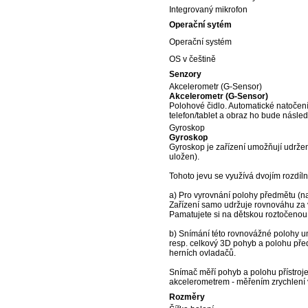
Integrovaný mikrofon
Operační sytém
Operační systém
OS v češtině
Senzory
Akcelerometr (G-Sensor)
Akcelerometr (G-Sensor)
Polohové čidlo. Automatické natočení 
telefon/tablet a obraz ho bude násled
Gyroskop
Gyroskop
Gyroskop je zařízení umožňují udržen
uložen).
Tohoto jevu se využívá dvojím rozdí
a) Pro vyrovnání polohy předmětu (nap
Zařízení samo udržuje rovnováhu za 
Pamatujete si na dětskou roztočenou
b) Snímání této rovnovážné polohy u
resp. celkový 3D pohyb a polohu před
herních ovladačů.
Snímač měří pohyb a polohu přístroj
akcelerometrem - měřením zrychlení v
Rozměry