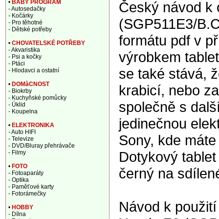
•
BABY PROGRAM
Český návod k 
- Autosedačky
- Kočárky
(SGP511E3/B.CE
- Pro těhotné
- Dětské potřeby
formátu pdf v p
•
CHOVATELSKÉ POTŘEBY
- Akvaristika
výrobkem tablety
- Psi a kočky
- Ptáci
se také stává, 
- Hlodavci a ostatní
•
DOMàCNOST
krabicí, nebo za
- Biokrby
- Kuchyňské pomůcky
společně s dalš
- Úklid
- Koupelna
jedinečnou elek
•
ELEKTRONIKA
- Auto HIFI
Sony, kde máte 
- Televize
- DVD/Bluray přehrávače
Dotykový table
- Filmy
•
FOTO
černý na sdíle
- Fotoaparáty
- Optika
- Paměťové karty
- Fotorámečky
Návod k použití
•
HOBBY
- Dílna