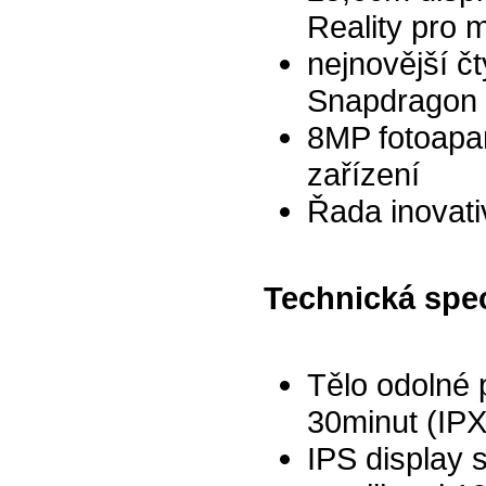
Reality pro m
nejnovější č
Snapdragon 
8MP fotoapa
zařízení
Řada inovativ
Technická spec
Tělo odolné 
30minut (IPX
IPS display 