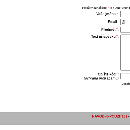
Položky označené
*
je nutné vyplnit
Vaše jméno
*
:
Email :
Předmět
*
:
Text příspěvku
*
:
Opište kód
*
:
(ochrana proti spamu)
Jesli
NAVOD-K-POUZITI.cz
-