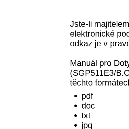
Jste-li majitele
elektronické pod
odkaz je v prav
Manuál pro Doty
(SGP511E3/B.CE
těchto formátec
pdf
doc
txt
jpg