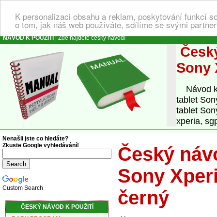
K personalizaci obsahu a reklam, poskytování funkcí s
o tom, jak náš web používáte, sdílíme se svými partner
NÁVOD K POUŽITÍ
| Zde najdete český návod!
Český
Sony 
Návod k o
tablet So
tablet Son
xperia, sg
Nenašli jste co hledáte?
Zkuste Google vyhledávání!
Český návo
Sony Xper
Custom Search
černý
ČESKÝ NÁVOD K POUŽITÍ