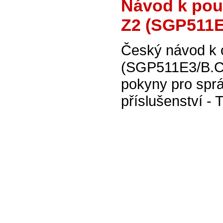
Návod k použ
Z2 (SGP511E
Český návod k 
(SGP511E3/B.CE
pokyny pro sprá
příslušenství - T