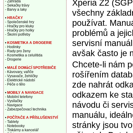
Xperia Z2 (SGP
- Zahrada
- Sekačky trávy
- Barvy a laky
všechny základní
•
HRAČKY
používat. Manuá
- Společenské hry
- Hračky pro kluky
problémů a jeji
- Hračky pro holky
- Školní potřeby
servisní manuál,
•
KOSMETIKA A DROGERIE
- Hodinky
avšak často je 
- Rady pro ženy
- Kosmetika a celulitida
- Drogerie
Chcete-li nám 
•
MALÉ DOMàCÍ SPOTŘEBIČE
rošířením data
- Kávovary, vařiče
- Vysavače, žehličky
- Elektrické nádobí
zde nahrát odka
- Péče o tělo
odkazem ke sta
•
MOBILY A NAVIGACE
- Mobilní telefony
- Vysílačky
návodu či servi
- Navigace
- Zabezpečovací technika
manuálu, ideáln
•
POČÍTAČE A PŘÍSLUŠENSTVÍ
- Tablety
stránky jsou tv
- Notebooky
- Tiskárny a kancelář