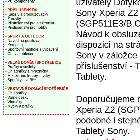
uživately Dotyko
- PC komponenty
Sony Xperia Z2
•
PŘÍSLUŠENSTVÍ
- Kabely a prodlužovačky
- Žárovky
(SGP511E3/B.C
- Příslušenství pro elektroniku
- Příslušenství pro hobby
Návod k obsluze
•
SPORT A OUTDOOR
- Návod na posilování
dispozici na st
- Kemping
- Sportovní nástroje a vybavení
Sony v záložce 
- Obuv a oblečení
•
VELKÉ DOMàCÍ SPOTŘEBIČE
příslušenství - T
- Pračky a sušičky
- Chladničky a mrazničky
Tablety.
- Mikrovlnné trouby, myčky
- Sporáky a vařiče
•
VESTAVNÉ DOMàCÍ SPOTŘEBIČE
- Chladničky
Doporučujeme na
- Varné desky
- Vinotéky
- Myčky a pračky
Xperia Z2 (SGP
podobné i stej
Tablety Sony.