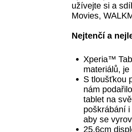
užívejte si a sd
Movies, WALKM
Nejtenčí a nej
Xperia™ Tabl
materiálů, j
S tloušťkou 
nám podařilo
tablet na svě
poškrábání i
aby se vyro
25,6cm displ