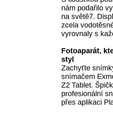
nám podařilo vyt
na světě7. Displ
zcela vodotěsné
vyrovnaly s ka
Fotoaparát, k
styl
Zachyťte snímk
snímačem Exmor
Z2 Tablet. Špič
profesionální s
přes aplikaci 