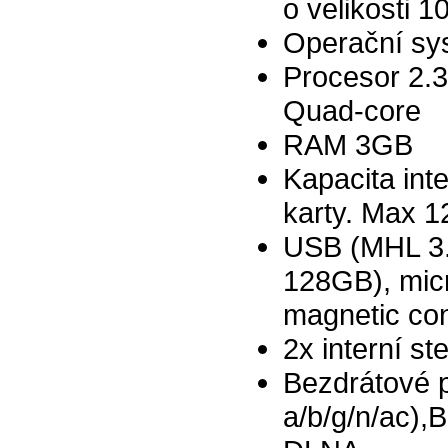
o velikosti 1
Operační sys
Procesor 2
Quad-core
RAM 3GB
Kapacita int
karty. Max 
USB (MHL 3.
128GB), mic
magnetic co
2x interní st
Bezdrátové p
a/b/g/n/ac),