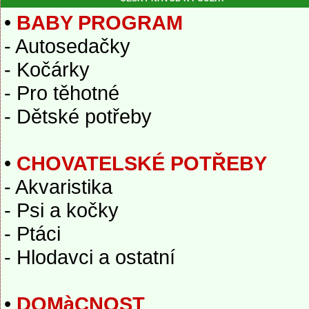
•
BABY PROGRAM
- Autosedačky
- Kočárky
- Pro těhotné
- Dětské potřeby
•
CHOVATELSKÉ POTŘEBY
- Akvaristika
- Psi a kočky
- Ptáci
- Hlodavci a ostatní
•
DOMàCNOST