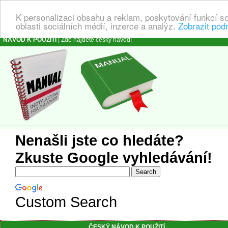
K personalizaci obsahu a reklam, poskytování funkcí s
oblasti sociálních médií, inzerce a analýz.
Zobrazit pod
NÁVOD K POUŽITÍ
| Zde najdete český návod!
Nenašli jste co hledáte?
Zkuste Google vyhledávání!
Custom Search
ČESKÝ NÁVOD K POUŽITÍ