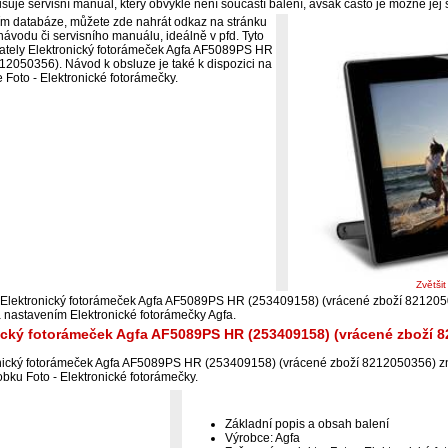
suje servisní manuál, který obvykle není součástí balení, avšak často je možné jej 
ím databáze, můžete zde nahrát odkaz na stránku
ávodu či servisního manuálu, ideálně v pfd. Tyto
ivately Elektronický fotorámeček Agfa AF5089PS HR
2050356). Návod k obsluze je také k dispozici na
 Foto - Elektronické fotorámečky.
Zvětši
i Elektronický fotorámeček Agfa AF5089PS HR (253409158) (vrácené zboží 8212050
 nastavením Elektronické fotorámečky Agfa.
nický fotorámeček Agfa AF5089PS HR (253409158) (vrácené zboží 
nický fotorámeček Agfa AF5089PS HR (253409158) (vrácené zboží 8212050356) z
bku Foto - Elektronické fotorámečky.
Základní popis a obsah balení
Výrobce: Agfa