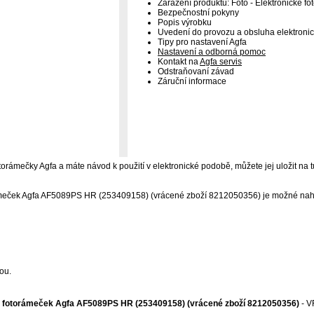
Zařazení produktu: Foto - Elektronické f
Bezpečnostní pokyny
Popis výrobku
Uvedení do provozu a obsluha elektroni
Tipy pro nastavení Agfa
Nastavení a odborná pomoc
Kontakt na
Agfa servis
Odstraňovaní závad
Záruční informace
otorámečky Agfa a máte návod k použití v elektronické podobě, můžete jej uložit na t
ámeček Agfa AF5089PS HR (253409158) (vrácené zboží 8212050356) je možné nahrá
ou.
ý fotorámeček Agfa AF5089PS HR (253409158) (vrácené zboží 8212050356)
- V