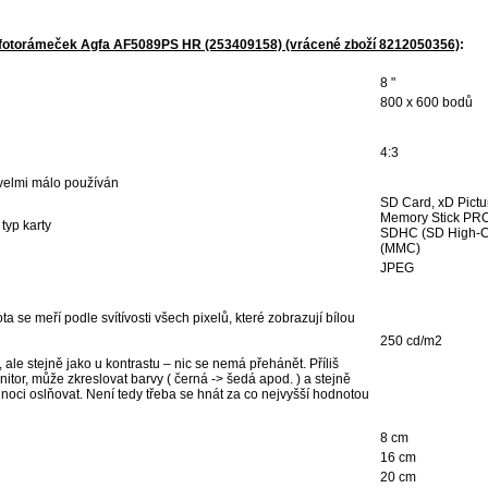
ý fotorámeček Agfa AF5089PS HR (253409158) (vrácené zboží 8212050356)
:
8 "
800 x 600 bodů
4:3
 velmi málo používán
SD Card, xD Pictu
Memory Stick PRO
typ karty
SDHC (SD High-Ca
(MMC)
JPEG
 se meří podle svítívosti všech pixelů, které zobrazují bílou
250 cd/m2
, ale stejně jako u kontrastu – nic se nemá přehánět. Příliš
nitor, může zkreslovat barvy ( černá -> šedá apod. ) a stejně
 noci oslňovat. Není tedy třeba se hnát za co nejvyšší hodnotou
8 cm
16 cm
20 cm