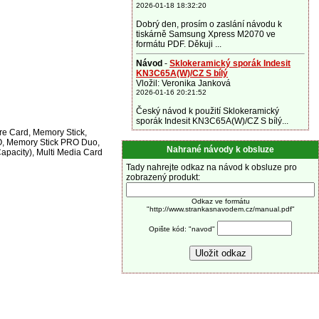
2026-01-18 18:32:20
Dobrý den, prosím o zaslání návodu k
tiskárně Samsung Xpress M2070 ve
formátu PDF. Děkuji ...
Návod
-
Sklokeramický sporák Indesit
KN3C65A(W)/CZ S bílý
Vložil: Veronika Janková
2026-01-16 20:21:52
Český návod k použití Sklokeramický
sporák Indesit KN3C65A(W)/CZ S bílý...
re Card, Memory Stick,
, Memory Stick PRO Duo,
Nahrané návody k obsluze
pacity), Multi Media Card
Tady nahrejte odkaz na návod k obsluze pro
zobrazený produkt:
Odkaz ve formátu
"http://www.strankasnavodem.cz/manual.pdf"
Opište kód: "navod"