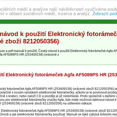
ociálních médií a analýze naší návštěvnosti využíváme soub
i v oblasti sociálních médií, inzerce a analýz.
Zobrazit pod
návod k použití Elektronický fotoráme
é zboží 8212050356)
e a pdf manuál k použití, Český návod k použití Elektronický fotorámeček Agfa
gfa AF5089PS HR (253409158) (vrácené z
ití Elektronický fotorámeček Agfa AF5089PS HR (25
nický fotorámeček Agfa AF5089PS HR (253409158) (vrácené zboží 8212050356) je
polečně s novým výrobkem elektronické fotorámečky, ačkoliv je to povinnost prodej
čně s krabicí, nebo založí CD a později je již nedohledá. Proto společně s dalšími 
vnu pro elektronické fotorámečky značky Agfa, kde máte možnost stáhnout návod k p
 (253409158) (vrácené zboží 8212050356) na sdíleném odkaze.
kcí Elektronický fotorámeček Agfa AF5089PS HR (253409158) (vrácené zboží 82120
žnosti a jak elektronické fotorámečky používat. Manuál se také zabývá řešením nej