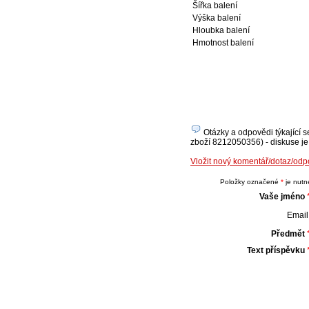
Šířka balení
Výška balení
Hloubka balení
Hmotnost balení
Otázky a odpovědi týkající 
zboží 8212050356) - diskuse je 
Vložit nový komentář/dotaz/od
Položky označené
*
je nutné
Vaše jméno
Email 
Předmět
Text příspěvku