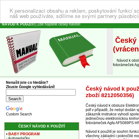
K personalizaci obsahu a reklam, poskytování funkcí s
náš web používáte, sdílíme se svými partnery působícím
NÁVOD K POUŽITÍ
| Zde najdete český návod!
Český 
(vrácen
Návod k obsluz
fotorámeček A
Nenašli jste co hledáte?
Zkuste Google vyhledávání!
Český návod k použ
zboží 8212050356)
Český návod k obsluze Elektro
pdf v případě, že nebyl dodán s
zákazník instrukce vyhodí spole
Custom Search
jedinečnou elektronickou kniho
fotorámeček Agfa AF5089PS HR
ČESKÝ NÁVOD K POUŽITÍ
Návod k použití je souhrn fun
•
BABY PROGRAM
všechny základní i pokročilé mo
- Autosedačky