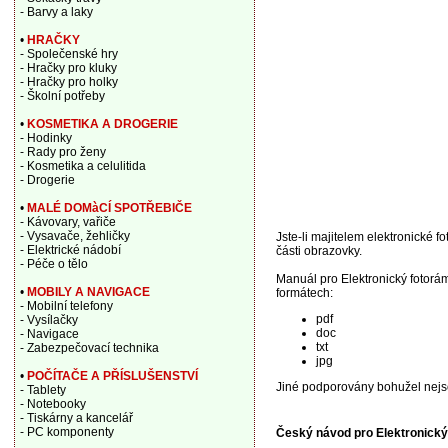
- Barvy a laky
•
HRAČKY
- Společenské hry
- Hračky pro kluky
- Hračky pro holky
- Školní potřeby
•
KOSMETIKA A DROGERIE
- Hodinky
- Rady pro ženy
- Kosmetika a celulitida
- Drogerie
•
MALÉ DOMàCÍ SPOTŘEBIČE
- Kávovary, vařiče
- Vysavače, žehličky
Jste-li majitelem elektronické f
- Elektrické nádobí
části obrazovky.
- Péče o tělo
Manuál pro Elektronický fotor
•
MOBILY A NAVIGACE
formátech:
- Mobilní telefony
pdf
- Vysílačky
doc
- Navigace
txt
- Zabezpečovací technika
jpg
•
POČÍTAČE A PŘÍSLUŠENSTVÍ
Jiné podporovány bohužel nejs
- Tablety
- Notebooky
- Tiskárny a kancelář
- PC komponenty
Český návod pro Elektronick