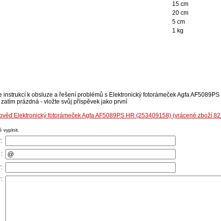
15 cm
20 cm
5 cm
1 kg
se instrukcí k obsluze a řešení problémů s Elektronický fotorámeček Agfa AF5089
zatím prázdná - vložte svůj příspěvek jako první
pověď Elektronický fotorámeček Agfa AF5089PS HR (253409158) (vrácené zboží 8
 vyplnit.
*
:
:
*
:
*
: