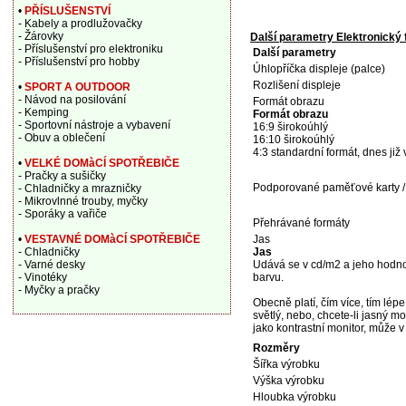
•
PŘÍSLUŠENSTVÍ
- Kabely a prodlužovačky
- Žárovky
Další parametry Elektronick
- Příslušenství pro elektroniku
Další parametry
- Příslušenství pro hobby
Úhlopříčka displeje (palce)
Rozlišení displeje
•
SPORT A OUTDOOR
- Návod na posilování
Formát obrazu
- Kemping
Formát obrazu
- Sportovní nástroje a vybavení
16:9 širokoúhlý
- Obuv a oblečení
16:10 širokoúhlý
4:3 standardní formát, dnes již
•
VELKÉ DOMàCÍ SPOTŘEBIČE
- Pračky a sušičky
Podporované paměťové karty / 
- Chladničky a mrazničky
- Mikrovlnné trouby, myčky
- Sporáky a vařiče
Přehrávané formáty
•
VESTAVNÉ DOMàCÍ SPOTŘEBIČE
Jas
- Chladničky
Jas
- Varné desky
Udává se v cd/m2 a jeho hodnota
- Vinotéky
barvu.
- Myčky a pračky
Obecně platí, čím více, tím lépe
světlý, nebo, chcete-li jasný mo
jako kontrastní monitor, může v
Rozměry
Šířka výrobku
Výška výrobku
Hloubka výrobku