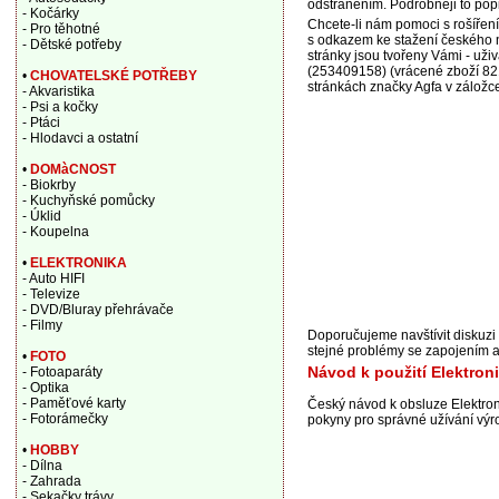
odstraněním. Podrobněji to popi
- Kočárky
Chcete-li nám pomoci s rošířen
- Pro těhotné
s odkazem ke stažení českého n
- Dětské potřeby
stránky jsou tvořeny Vámi - už
(253409158) (vrácené zboží 821
•
CHOVATELSKÉ POTŘEBY
stránkách značky Agfa v záložce
- Akvaristika
- Psi a kočky
- Ptáci
- Hlodavci a ostatní
•
DOMàCNOST
- Biokrby
- Kuchyňské pomůcky
- Úklid
- Koupelna
•
ELEKTRONIKA
- Auto HIFI
- Televize
- DVD/Bluray přehrávače
- Filmy
Doporučujeme navštívit diskuz
stejné problémy se zapojením a
•
FOTO
Návod k použití Elektro
- Fotoaparáty
- Optika
- Paměťové karty
Český návod k obsluze Elektro
- Fotorámečky
pokyny pro správné užívání výro
•
HOBBY
- Dílna
- Zahrada
- Sekačky trávy