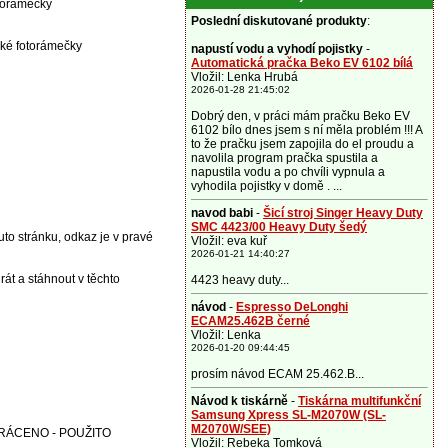
otorámečky
Poslední diskutované produkty
:
cké fotorámečky
napustí vodu a vyhodí pojistky
-
Automatická pračka Beko EV 6102 bílá
Vložil: Lenka Hrubá
2026-01-28 21:45:02
Dobrý den, v práci mám pračku Beko EV
6102 bílo dnes jsem s ní měla problém !!! A
to že pračku jsem zapojila do el proudu a
navolila program pračka spustila a
napustila vodu a po chvíli vypnula a
vyhodila pojistky v domě . ...
navod babi
-
Šicí stroj Singer Heavy Duty
SMC 4423/00 Heavy Duty šedý
uto stránku, odkaz je v pravé
Vložil: eva kuř
2026-01-21 14:40:27
t a stáhnout v těchto
4423 heavy duty...
návod
-
Espresso DeLonghi
ECAM25.462B černé
Vložil: Lenka
2026-01-20 09:44:45
prosím návod ECAM 25.462.B...
Návod k tiskárně
-
Tiskárna multifunkční
Samsung Xpress SL-M2070W (SL-
M2070W/SEE)
RÁCENO - POUŽITO
Vložil: Rebeka Tomková