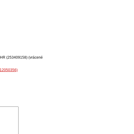
PS HR (253409158) (vrácené
212050356)