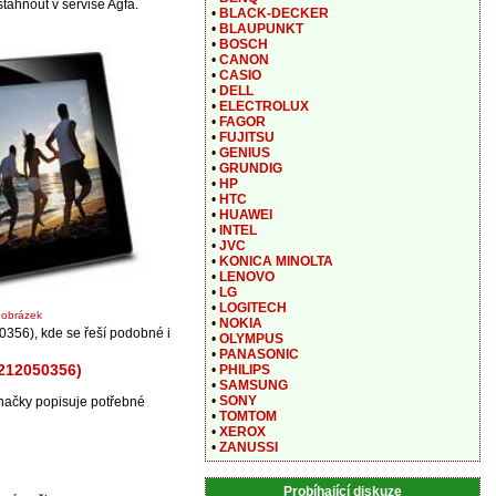
stáhnout v servise Agfa.
•
BLACK-DECKER
•
BLAUPUNKT
•
BOSCH
•
CANON
•
CASIO
•
DELL
•
ELECTROLUX
•
FAGOR
•
FUJITSU
•
GENIUS
•
GRUNDIG
•
HP
•
HTC
•
HUAWEI
•
INTEL
•
JVC
•
KONICA MINOLTA
•
LENOVO
•
LG
•
LOGITECH
t obrázek
•
NOKIA
356), kde se řeší podobné i
•
OLYMPUS
•
PANASONIC
8212050356)
•
PHILIPS
•
SAMSUNG
•
SONY
načky popisuje potřebné
•
TOMTOM
•
XEROX
•
ZANUSSI
Probíhající diskuze