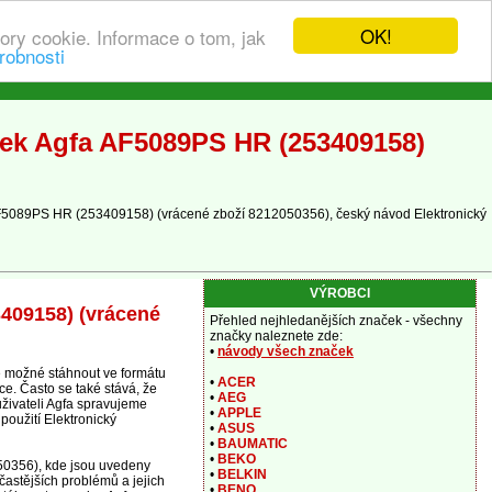
OK!
ory cookie. Informace o tom, jak
robnosti
ček Agfa AF5089PS HR (253409158)
 AF5089PS HR (253409158) (vrácené zboží 8212050356), český návod Elektronický
VÝROBCI
3409158) (vrácené
Přehled nejhledanějších značek - všechny
značky naleznete zde:
•
návody všech značek
 možné stáhnout ve formátu
•
ACER
ce. Často se také stává, že
•
AEG
uživateli Agfa spravujeme
•
APPLE
oužití Elektronický
•
ASUS
•
BAUMATIC
•
BEKO
50356), kde jsou uvedeny
•
BELKIN
častějších problémů a jejich
•
BENQ